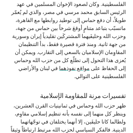
الفلسطينية. وكان لصعود الإخوان المسلمين في عهد
الرئيس السابق محمد مرسي في مصر، والذي لم يُعمّر
طويلاً، أن دفع حماس إلى توطيد روابطها مع القاهرة،
ماتسبّب بتباعد متنامٍ أوقعَ شرخاً بين حماس من جهة،
وحزب الله وحليفَيهما المشتركَين تقليدياً إيران وسورية
من جهة ثانية. ومنذ فترة قصيرة فقط، بدأ التنظيمان
المقاوِمان الإسلاميان بالسعي إلى التقارب. ويمكن أن
يُعزى هذا التحول إلى تطلّع كل من حزب الله وحماس
إلى الحفاظ على
مواقع نفوذهما
في لبنان والأراضي
الفلسطينية على التوالي.
تفسيرات مرنة للمقاومة الإسلامية
ظهر حزب الله وحماس في ثمانينيات القرن العشرين،
وينظر كل منهما إلى نفسه بأنه تنظيم إسلامي مقاوِم،
ولطالما كانا حليفَين، إلا أنهما يختلفان في توجّهاتهما
الدينية. فالفكر السياسي لحزب الله مرتبط ارتباطاً وثيقاً