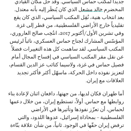
جديداً لمكتب حماس السياسي. وقد حل مكان القيادي
المخضرم
خالد مشعل
الذي كان يُنظَر إليه بأنه معتدل.
بعد انتخاب هنية، نُقِل المكتب السياسي، الذي كان يقع
تقليدياً خارج الأراضي الفلسطينية، من قطر إلى غزة.
وفي تشرين الأول/أكتوبر 2017، انتُخِب صالح العاروري،
المؤسّس المشارك لجناح حماس العسكري، نائباً لرئيس
المكتب السياسي. لقد ساهمت كل هذه التغييرات فضلاً
عن نقل مقر المكتب السياسي في إفساح المجال أمام
فصيل حماس في غزة، ولاسيما كتائب عز الدين القسام،
لتعزيز نفوذه داخل الحركة، ماسهّل أكثر فأكثر تجديد
العلاقات مع إيران.
أما طهران فكان لديها، من جهتها، دافعان اثنان لإعادة بناء
روابطها مع حماس. أولاً، تستطيع إيران، من خلال دعمها
لحماس، أن تعزّز نفوذها وتأثيرها في الأراضي
الفلسطينية – بمحاذاة إسرائيل، عدوها اللدود، والتي
ترفض إيران حقّها في الوجود. ثانياً، من شأن علاقة بنّاءة