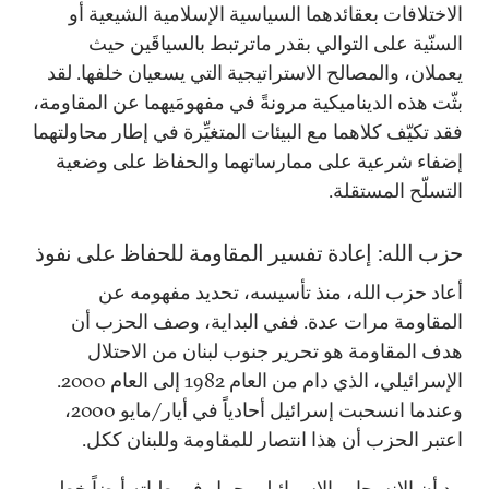
الاختلافات بعقائدهما السياسية الإسلامية الشيعية أو
السنّية على التوالي بقدر ماترتبط بالسياقَين حيث
يعملان، والمصالح الاستراتيجية التي يسعيان خلفها. لقد
بثّت هذه الديناميكية مرونةً في مفهومَيهما عن المقاومة،
فقد تكيّف كلاهما مع البيئات المتغيِّرة في إطار محاولتهما
إضفاء شرعية على ممارساتهما والحفاظ على وضعية
التسلّح المستقلة.
حزب الله: إعادة تفسير المقاومة للحفاظ على نفوذ
أعاد حزب الله، منذ تأسيسه، تحديد مفهومه عن
المقاومة مرات عدة. ففي البداية، وصف الحزب أن
هدف المقاومة هو تحرير جنوب لبنان من الاحتلال
الإسرائيلي، الذي دام من العام 1982 إلى العام 2000.
وعندما انسحبت إسرائيل أحادياً في أيار/مايو 2000،
اعتبر الحزب أن هذا انتصار للمقاومة وللبنان ككل.
بيد أن الانسحاب الإسرائيلي حمل في طياته أيضاً خطر