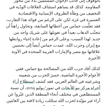
بالوقوف إلى جانب الإخوان المسلمين بدلاً من محور
المقاومة. كذلك قد يساهم استئناف العلاقات الودّية في
التخفيف من وطأة الظروف الإنسانية والاقتصادية
العسيرة في غزة. لكن على الرغم من فوائد هذا التقارب،
فقد تعلّمت حماس من أخطائها السابقة، وتحاول راهناً أن
تتجنّب الذهاب بعيداً في تعويلها على شريك واحد من
جديد. لهذا السبب، وعلى الرغم من إعادة إحياء روابطها
مع إيران وحزب الله، عمدت حماس أيضاً إلى تحسين
علاقاتها مع مصر والإمارات العربية المتحدة في الآونة
الأخيرة.
كذلك أفاد حزب الله من المصالحة مع حماس. ففي
الأعوام الأخيرة الماضية، خسرَ الحزب من شعبيته
وشرعيته في العالم العربي. فقد كشف
استطلاع آراء
أجراه مركز بيو للأبحاث
في تموز/يوليو 2014، أن نسبة
المستطلعين في مختلف أنحاء المنطقة الذين عبّروا عن
آراء غير مؤيّدة لحزب الله سجّلت زيادة لافتة بين العامَين