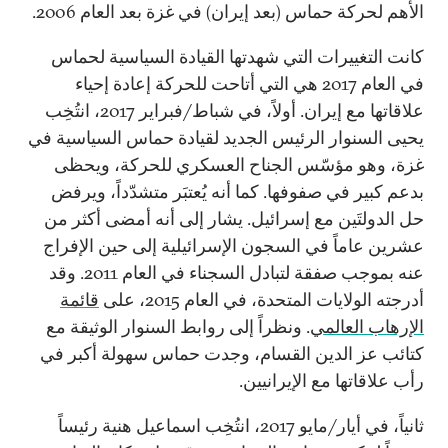
الأهم لحركة حماس (بعد إيران) في غزة بعد العام 2006.
كانت التغييرات التي شهدتها القيادة السياسية لحماس
في العام 2017 هي التي أتاحت للحركة إعادة إحياء
علاقاتها مع إيران. أولاً، في شباط/فبراير 2017، انتُخِب
يحيى السنوار الرئيس الجديد لقيادة حماس السياسية في
غزة، وهو مؤسّس الجناح العسكري للحركة، ويحظى
بدعم كبير في صفوفها. كما أنه يُعتبَر متشدّداً، ويرفض
حل الدولتَين مع إسرائيل. يشار إلى أنه أمضى أكثر من
عشرين عاماً في السجون الإسرائيلية إلى حين الإفراج
عنه بموجب صفقة لتبادل السجناء في العام 2011. وقد
أدرجته الولايات المتحدة، في العام 2015، على
قائمة
الإرهاب العالمي
. ونظراً إلى روابط السنوار الوثيقة مع
كتائب عز الدين القسام، وجدت حماس سهولة أكبر في
رأب علاقاتها مع الإيرانيين.
ثانياً، في أيار/مايو 2017، انتُخِب اسماعيل هنية رئيساً