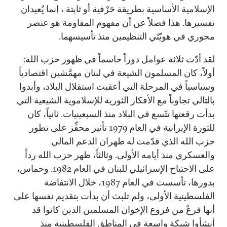
الإسلامية الأساسية بطريقة حَرْفية أو ثابتة ، إنما يُعيدان
تفسيرها. هذا فضلاً عن أن مفهوم المقاومة هو عنصر
محوري في هويّتَي التنظيمين منذ تأسيسهما.
لقد أدّت ثلاثة عوامل دوراً حاسماً في ظهور حزب الله:
أولاً، كان المسلمون الشيعة في لبنان مهمَّشين اقتصادياً
وسياسياً في المرحلة التي أعقبت استقلال البلاد، وأبدوا
بالتالي تجاوباً مع الأفكار الثورية للإسلاموية الشيعية التي
بدأت رقعتها تتّسع في البلاد منذ السبعينيات. ثانياً، كان
للثورة الإيرانية في العام 1979 تأثير محفِّز على تطور
حزب الله الذي قدّمت له طهران الدعم المالي
والعسكري منذ أيامه الأولى. وثالثاً، ظهر حزب الله رداً
على الاجتياح الإسرائيلي للبنان في العام 1982. وحماس،
بدورها، تأسست في العام 1987، خلال الانتفاضة
الفلسطينية الأولى، ولم تلبث أن بدأت بتقديم نفسها على
أنها فرعٌ من فروع الإخوان المسلمين الذين كانوا قد
أنشأوا شبكة واسعة في المناطق الفلسطينية منذ