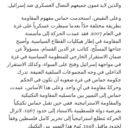
والذين لايدعمون جميعهم النضال العسكري ضد إسرائيل.
وعلى النقيض، استخدمت حماس مفهوم المقاومة
بطريقة مختلفة جدّاً بعدما سيطرت عسكرياً على غزة
في العام 2007. فقد عمدت الحركة إلى مأسسة
المقاومة في إطار هيكليات القطاع السياسية. وأصبح
جناحها المسلّح، كتائب عز الدين القسام، مسؤولاً عن
ضمان الاستقرار الخارجي للمنظومة السياسية في غزة
في مواجهة إسرائيل وفتح على السواء، وكذلك الاستقرار
الداخلي في وجه المجموعات السلفية العنيفة. تدرك
حكومة حماس في غزة صعوبة أن تكون في الحكم
وحركةً مقاوِمة في آنٍ واحد. وعلى هذا الأساس، عمدت
حماس إلى التمييز بين ماتسمّيه المقاومة التكتيكية
والمقاومة الاستراتيجية. ففي حين تقبل حماس تكتيكياً
بفرضية دولة فلسطينية بالاستناد إلى حدود 1967، لاتزال
الحركة تتطلع استراتيجياً إلى تحرير كامل فلسطين وفقاً
لحدود ماقبل 1948. يُتيح هذا التمييز بين التكتيك