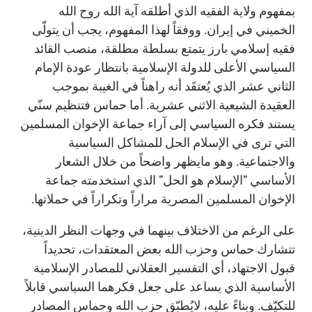
بمفهوم ولاية الفقيه الذي أطلقه آية الله روح الله
الخميني في إيران. ووفقاً لهذا المفهوم، يجب أن يتولّى
فقيه إسلامي بارز يتمتع بسلطة مطلقة، منصب القائد
السياسي الأعلى للدولة الإسلامية بانتظار عودة الإمام
الثاني عشر الذي يُعتقَد أنه راهناً في الغيبة بموجب
العقيدة الشيعية الاثني عشرية. أما حماس فتنظيم سنّي
يستند فكره السياسي إلى آراء جماعة الإخوان المسلمين
التي ترى في الإسلام الحل للمشاكل السياسية
والاجتماعية. وهو مايظهر واضحاً من خلال الشعار
الأساسي "الإسلام هو الحل" الذي استخدمته جماعة
الإخوان المسلمين المصرية مراراً وتكراراً في حملاتها.
على الرغم من الاختلاف بينهما في وجهات النظر الدينية،
تتشارك حماس وحزب الله بعض المعتقدات، تحديداً
قبول الاجتهاد، أي التفسير العقلاني للمصادر الإسلامية
الأساسية الذي يساعد على جعل فكرهما السياسي قابلاً
للتكيّف. وبناءً عليه، لايُطبّق حزب الله وحماس المصادر