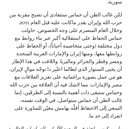
سورية.
لكن غالب الظن أن حماس ستتفادى أن تصبح مقربة من
حزب الله وإيران بقدر ماكانت عليه قبل العام 2011.
وخلال العام المنصرم على وجه الخصوص، حاولت
حماس الحفاظ على استقلالية أكبر عبر بناء روابط مع
دول مختلفة (وحتى متخاصمة أحياناً)، أو الحفاظ على
روابطها معها، ومنها إيران والإمارات العربية المتحدة
ومصر وقطر والجزائر وماليزيا. واللافت في هذا الإطار
أن يحيى السنوار الذي لطالما اعتُبِر ذا توجّه موالٍ لإيران،
هو مَن عمل بصورة براغماتية على تعزيز العلاقات مع
مصر والإمارات. مما لاشك فيه أن العلاقة بين حزب الله
وحماس ستبقى ذات أهمية بالنسبة إلى الطرفَين، إنما
غالب الظن أن حماس ستواصل، في الوقت نفسه،
السعي إلى الاحتفاظ أقلّه بهامش معيّن للمناورة على
انفراد إلى حد ما.
مارين كوس باحثة في المعهد الألماني للدراسات العالمية