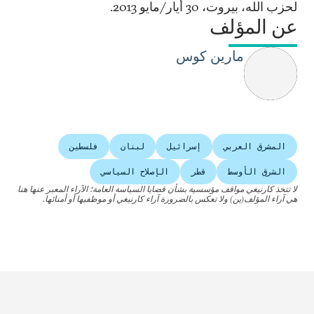
لحزب الله، بيروت، 30 أيار/مايو 2013.
عن المؤلف
مارين كوس
المشرق العربي
إسرائيل
لبنان
فلسطين
الشرق الأوسط
قطر
الإصلاح السياسي
لا تتخذ كارنيغي مواقف مؤسسية بشأن قضايا السياسة العامة؛ الآراء المعبر عنها هنا
هي آراء المؤلف(ين) ولا تعكس بالضرورة آراء كارنيغي أو موظفيها أو أمنائها.