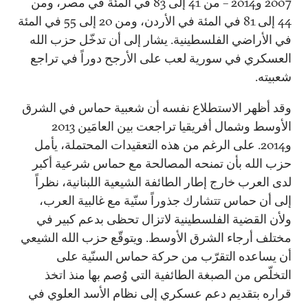
2007 و2014 – من 41 إلى 83 في المئة في مصر، ومن
44 إلى 81 في المئة في الأردن، ومن 20 إلى 55 في المئة
في الأراضي الفلسطينية. يشار إلى أن تدخّل حزب الله
العسكري في سورية لعب على الأرجح دوراً في تراجع
شعبيته.
وقد أظهر الاستطلاع نفسه أن شعبية حماس في الشرق
الأوسط وشمال أفريقيا تراجعت بين العامَين 2013
و2014. على الرغم من هذه التعقيدات المحتملة، يأمل
حزب الله بأن تمنحه المصالحة مع حماس شرعية أكبر
لدى العرب خارج إطار الطائفة الشيعية اللبنانية، نظراً
إلى أن حماس تتشارك جذوراً سنّية مع غالبية العرب،
ولأن القضية الفلسطينية لاتزال تحظى بدعم كبير في
مختلف أرجاء الشرق الأوسط. ويتوقّع حزب الله الشيعي
أن يساعده التقرّب من حركة حماس السنّية على
التخلّص من الصبغة الطائفية التي وُصم بها منذ اتخذ
قراره بتقديم دعم عسكري إلى نظام الأسد العلوي في