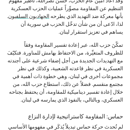
وقد أعاد أمين عام الحزب، حسن نصرالله، تأطير مفهوم
التنظيم عن المقاومة مصوِّراً عمليات الحزب العسكرية
بأنها معركة ضد التهديد الذي يطرحه
الجهاديون السلفيون
.
لذا، ادّعى أن من شأن تدخّل الحزب في سورية أن
يساهم في تعزيز استقرار لبنان.
تمكّنَ حزب الله، عبر إعادة تفسير المقاومة وفقاً
للظروف المتغيِّرة، من الاحتفاظ بهامش للمناورة. فتكيّفَ
مع التهديدات الجديدة من أجل إضفاء شرعية على أجندته
العسكرية في نظر قاعدته الشعبية، وكذلك في نظر
مجموعات أخرى في لبنان، وهي خطوة ذات أهمية في
مجتمع منقسم. فضلاً عن ذلك، استطاع حزب الله، من
خلال إعادة تفسير ديناميكية للمقاومة، أن يحتفظ بجناحه
العسكري، وبالتالي، بالنفوذ الذي يمارسه في لبنان.
حماس: المقاومة كاستراتيجية لإدارة النزاع
لم تُحدث حركة حماس تبديلاً يُذكَر في مفهومها الأساسي