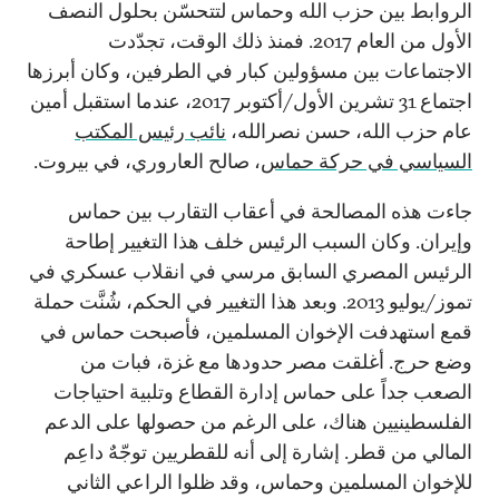
الروابط بين حزب الله وحماس لتتحسّن بحلول النصف
الأول من العام 2017. فمنذ ذلك الوقت، تجدّدت
الاجتماعات بين مسؤولين كبار في الطرفين، وكان أبرزها
اجتماع 31 تشرين الأول/أكتوبر 2017، عندما استقبل أمين
عام حزب الله، حسن نصرالله،
نائب رئيس المكتب
السياسي في حركة حماس
، صالح العاروري، في بيروت.
جاءت هذه المصالحة في أعقاب التقارب بين حماس
وإيران. وكان السبب الرئيس خلف هذا التغيير إطاحة
الرئيس المصري السابق مرسي في انقلاب عسكري في
تموز/يوليو 2013. وبعد هذا التغيير في الحكم، شُنَّت حملة
قمع استهدفت الإخوان المسلمين، فأصبحت حماس في
وضع حرج. أغلقت مصر حدودها مع غزة، فبات من
الصعب جداً على حماس إدارة القطاع وتلبية احتياجات
الفلسطينيين هناك، على الرغم من حصولها على الدعم
المالي من قطر. إشارة إلى أنه للقطريين توجّهٌ داعِم
للإخوان المسلمين وحماس، وقد ظلوا الراعي الثاني