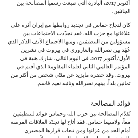
أكتوبر 2017، البادرة التي طبعت رسمياً المصالحة بين
الجانبَين.
كان لنجاح حماس في تجديد روابطها مع إيران أثره على
علاقاتها مع حزب الله. فقد تجدّدت الاجتماعات بين
مسؤولين من التنظيمَين، ومنها الاجتماع الآنف الذكر الذي
عُقِد بين نصرالله والعاروري في بيروت في تشرين
الأول/أكتوبر 2017. في اليوم التالي، شارك هنية في
المؤتمر العالمي الثاني لعلماء المقاومة
الذي أقيم في
بيروت. وقد حضره مايزيد عن مئتَي شخص من أكثر من
ثمانين بلداً، بينهم نصرالله ونائبه نعيم قاسم.
فوائد المصالحة
تُقدّم المصالحة بين حزب الله وحماس فوائد للتنظيمَين
معاً، ولاسيما حماس. فقد أتاح لها تجدّد العلاقات الفرصة
أمام الحد من عزلتها ومن تبعات قرارها المصيري