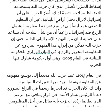
إسقاط المبرّر الأصلي الذي كان حزب الله يستخدمه
للاحتفاظ بسلاحه. نتيجةً لذلك، أصرّ الحزب على أن
إسرائيل لاتزال تحتلّ أراضٍ اللبنانية، غير أن التنظيم
الشيعي عمد أيضاً إلى توسيع تعريفه للمقاومة ليشمل
الردع ضد إسرائيل، زاعِماً أن من شأن سلاحه أن يساعد
على حماية لبنان من التهديد الإسرائيلي الدائم. حتى إن
حزب الله تمكّن من إدراج هذا المفهوم المزدوج عن
المقاومة، التحرير والردع، في
البيان الوزاري
للحكومة
اللبنانية في العام 2005، وهي أول حكومة شارك فيها
الحزب.
في العام 2013، عمد حزب الله مجدداً إلى توسيع مفهومه
عن المقاومة وسط مزيد من التغييرات السياسية.
وآنذاك، كان الحزب قد انخرط رسمياً في النزاع السوري
دعماً للرئيس بشار الأسد، في قرارٍ يتنافى مع الزعم
الذي لطالما ردّده الحزب بأنه يقاتل من أجل المظلومين.