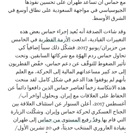
مع حماس أن تساعد طهران على تحسين نفوذها
الجيوسياسي في مواجهة السعودية على نطاق أوسع في
الشرق الأوسط.
وقد شاءت الصدفة أنه بُعيد إجراء حماس بعض هذه
التغييرات القيادية، اندلعت
الأزمة القطرية
في الخامس
من حزيران/يونيو 2017. فشكّل ذلك سبباً إضافياً كي
تحاول حماس ردم الهوّة مع شركائها السابقين. وتحت
تأثير الضغوط للتوقّف عن دعم حماس، خفّض القطريون
إلى حد كبير مساعداتهم المالية إلى الحركة، مع العلم
بأنهم لم يوقفوا هذا الدعم في شكل كامل. لقد منحت
هذه الانتكاسة زخماً لعناصر حماس الذين دافعوا دائماً عن
الحفاظ على العلاقات مع إيران. وبحلول أواخر آب/
أغسطس 2017، أعلن السنوار عن استئناف العلاقة بين
الجناح العسكري لحركة حماس وإيران. وشكّلت الزيارة
التي قام بها
وفدٌ رفيع المستوى من حماس
إلى طهران
بقيادة العاروري المنتخَب حديثاً، في 20 تشرين الأول/