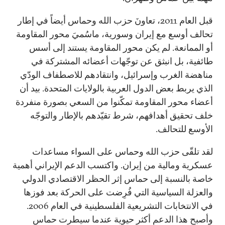
قبل العام 2011، تعاونَ حزب الله وحماس أيضاً في إطار
تحالف أوسع مع إيران وسورية، ماسُميَ محور المقاومة
أو الممانعة. لم يكن محور المقاومة يستند إلى أسس
طائفية، بل انبثق عن توجّهات أعضائه المشتركة في
مناهضة الغرب وإسرائيل، وانتقادهم للاصطفاف الودّي
الذي يربط بعض الدول العربية بالولايات المتحدة. بيد أن
أعضاء محور المقاومة تمكّنوا من السعي بصورة منفردة
خلف تحقيق أهدافهم، شرط تقيّدهم بالإطار والتوجّه
الأوسع للتحالف.
لقد تلقّى حزب الله وحماس على السواء مساعدات
عسكرية ومالية من إيران. واكتسب الدعم الإيراني أهمية
خاصة بالنسبة إلى حماس إثر الحظر الاقتصادي الدولي
والعزلة السياسية التي فُرِضت على الحركة بعد فوزها
في الانتخابات التشريعية الفلسطينية في العام 2006.
وأصبح هذا الدعم أكثر حيوية عندما سيطرت حماس