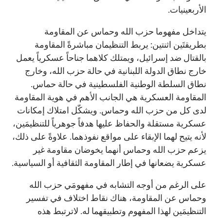
الأربعينيات.
يتداخل مفهوما حزب الله وحماس عن المقاومة
بطريقتَين اثنتين: يربط التنظيمان مباشرةً المقاومة
بالقتال ضد إسرائيل، ويمتلك كلاهما جناحاً عسكرياً يعمل
خارج نطاق الدولة اللبنانية في حالة حزب الله، وخارج
نطاق السلطة الوطنية الفلسطينية في حالة حماس.
المقاومة العسكرية هي الجانب الأهم في هوية المقاومة
لدى كل من حزب الله وحماس. ويشكّل امتلاك إمكانات
عسكرية مستقلة والحفاظ عليها هدفاً جوهرياً للتنظيمَين،
لأنه يتيح لهما الإبقاء على مواقع نفوذهما. علاوةً على ذلك،
يزعم حزب الله وحماس أنهما يخوضان مقاومة غير
عسكرية يضعانها في إطار المقاومة الثقافية أو السياسية.
على الرغم من أوجه التشابه في مفهومَي حزب الله
وحماس عن المقاومة، هناك نقاط اختلاف في تفسير
التنظيمَين لهذا المفهوم وتطبيقهما له. لاترتبط هذه