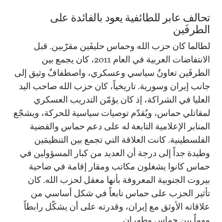
تحالف عابر للطائفية يعود بالفائدة على
الطرفَين
لطالما كان حزب الله وحماس حليفَين مقرّبين. قبل
الانتفاضات العربية في العام 2011، كان يجمع بين
الطرفَين تعاونٌ سياسي وعسكري، واصطفافٌ وثيق إلى
جانب إيران وسورية. تاريخياً، كان حزب الله صاحب اليد
العليا في الشراكة، إذ كان يؤمّن التدريب العسكري
لمقاتلي حماس، ويُقدّم توصيات سياسية للحركة، ويشجّع
المنابر الإعلامية التابعة له على دعم حماس والقضية
الفلسطينية. كانت العلاقة التي تجمع بين التنظيمَين
وطيدة جداً إلى درجة أن العديد من كبار المسؤولين في
حماس كانوا يشغلون مكاتب ومقار إقامة في ضاحية
بيروت الجنوبية المعروفة بأنها معقل لحزب الله. كان
تأثير الحزب على حماس نابعاً في شكل أساسي من
علاقاته الأوثق مع إيران، وقدرته على أن يشكّل رابطاً
مهماً بين حماس وطهران.