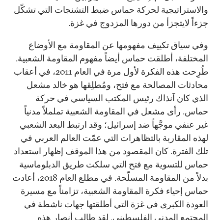
والاستراتيجية لحركة حماس ضبط التشنجات التي تشكّل
جزءاً لايتجزأ من دورها المزدوج في غزة.
وفي سياق تكييف مفهومها عن المقاومة مع الأوضاع
المختلفة، أطلقت حماس أيضاً مفهوم المقاومة الشعبية.
طُرِحت هذه الفكرة لأول مرة في العام 2011، في أعقاب
محادثات المصالحة مع فتح، ومُطلِقها هو خالد مشعل
الذي كان آنذاك رئيس المكتب السياسي في حركة
حماس. رأى مشعل في المقاومة الشعبية تململاً مدنياً
غير عنفي موجَّهاً ضد إسرائيل؛ وقد ارتبط البعد الشعبي
لهذه المقاربة بالتظاهرات التي عمّت العالم العربي في
تلك الفترة. كان المقصود من هذا الموقف إظهار استعداد
حماس للتسوية مع فتح التي سلكت طريق الدبلوماسية
بدلاً من المقاومة المسلّحة. في مطلع العام 2018، أعادت
حماس إحياء فكرة المقاومة الشعبية، تزامناً مع مسيرة
العودة الكبرى في غزة التي أطلقتها جهات ناشطة في
المجتمع المدني الفلسطيني. لقد طالب أنصار هذه