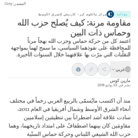
المصدر
: Getty
مقالة
مركز مالكوم كير– كارنيغي للشرق الأوسط
مقاومة مرنة: كيف يُصلح حزب الله
وحماس ذات البين
اعتمد كل من حركة حماس وحزب الله نهجاً مرناً
للمحافظة على نفوذهما السياسي، ما سمح لهما بمواجهة
التقلّبات التي مرّت بها علاقتهما خلال السنوات الأخيرة.
عربي
مارين كوس
نشر في
23 يوليو 2018
منذ أن اكتسب مايُسمّى بالربيع العربي زخماً في مختلف
أنحاء الشرق الأوسط وشمال أفريقيا في العام 2011،
سادت علاقة أشد اضطراباً بين تنظيمَين إسلاميين
مقاومَين كان بينهما اصطفافٌ على امتداد تاريخهما، وهما
حزب الله الشيعي اللبناني وحركة حماس السنّية