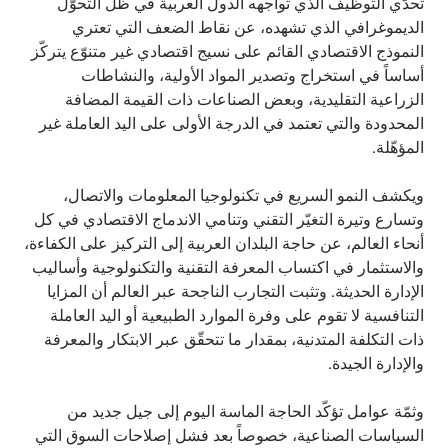
تحدّي التوظيف الذي تواجهه الدول العربية في ظل التحوّل
الديموغرافي الذي تشهده، عن نقاط الضعف التي تعتري
النموذج الاقتصادي القائم على نسيج اقتصادي غير متنوّع يتركّز
أساساً في استخراج وتصدير المواد الأولية، والنشاطات
الزراعية التقليدية، وبعض الصناعات ذات القيمة المضافة
المحدودة والتي تعتمد في الدرجة الأولى على اليد العاملة غير
المؤهّلة.
ويكشف النمو السريع في تكنولوجيا المعلومات والاتصال،
وتسارع وتيرة التغيّر التقني وتنامي الاندماج الاقتصادي في كل
أنحاء العالم، عن حاجة البلدان العربية إلى التركيز على الكفاءة،
والاستثمار في اكتساب المعرفة التقنية والتكنولوجية وأساليب
الإدارة الحديثة. وتثبت التجارب الناجحة عبر العالم أن المزايا
التنافسية لا تقوم على وفرة الموارد الطبيعية أو اليد العاملة
ذات التكلفة المتدنية، بمقدار ما تتحقّق عبر الابتكار والمعرفة
والإدارة الجيدة.
وثمّة عوامل تؤكّد الحاجة الماسة اليوم إلى جيل جديد من
السياسات الصناعية، خصوصاً بعد فشل إصلاحات السوق التي