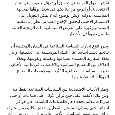
نفّذتها الدول العربية في تحقيق أي تحوّل ملموس في بنياتها
الاقتصادية، أو الرفع من إنتاجيتها في شكل يؤهّلها لمجابهة
المنافسة الدولية. وتبيّن بوضوح أنه لا يمكن التعويل على
الاستثمار الأجنبي لتحقيق الإقلاع الصناعي نظراً إلى تقلّبه
الشديد وتركيزه على الفرص الاستثمارية ذات الربحية العالية
والسريعة وبأقل الأخطار.
ويبرز تنوّع تجارب السياسة الصناعية في البلدان المختلفة أن
نتائجها تعتمد أساساً على البيئة المؤسسية التي تحتضنها، والتي
تحدّد المقاربة المعتمدة لصياغتها وتنفيذها وتقويمها. وتحدّد
العلاقة بين المصالح السياسية والاقتصادية في غالبية الأحيان
طبيعة السياسات الصناعية المُتَّبَعة، ومجموعات المصالح
المؤهّلة للاستفادة منها.
وتميّز الأدبيات الاقتصادية بين السياسات الصناعية القطاعية
وبين تلك الأفقية. ففي حين تركّز الأولى على صناعات أو حتى
شركات معيّنة بحجة دعم «الصناعات الناشئة» عبر حوافز
انتقائية حتى يتسنّى للمنتجين المحليين خفض تكاليفهم ومجاراة
منافسيهم، تقوم السياسات الأفقية على مبادرات من شأنها أن