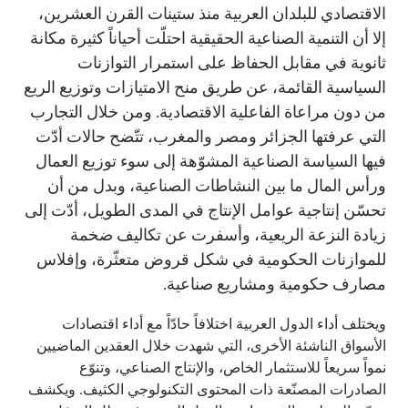
الاقتصادي للبلدان العربية منذ ستينات القرن العشرين،
إلا أن التنمية الصناعية الحقيقية احتلّت أحياناً كثيرة مكانة
ثانوية في مقابل الحفاظ على استمرار التوازنات
السياسية القائمة، عن طريق منح الامتيازات وتوزيع الريع
من دون مراعاة الفاعلية الاقتصادية. ومن خلال التجارب
التي عرفتها الجزائر ومصر والمغرب، تتّضح حالات أدّت
فيها السياسة الصناعية المشوّهة إلى سوء توزيع العمال
ورأس المال ما بين النشاطات الصناعية، وبدل من أن
تحسّن إنتاجية عوامل الإنتاج في المدى الطويل، أدّت إلى
زيادة النزعة الريعية، وأسفرت عن تكاليف ضخمة
للموازنات الحكومية في شكل قروض متعثّرة، وإفلاس
مصارف حكومية ومشاريع صناعية.
ويختلف أداء الدول العربية اختلافاً حادّاً مع أداء اقتصادات
الأسواق الناشئة الأخرى، التي شهدت خلال العقدين الماضيين
نمواً سريعاً للاستثمار الخاص، والإنتاج الصناعي، وتنوّع
الصادرات المصنّعة ذات المحتوى التكنولوجي الكثيف. ويكشف