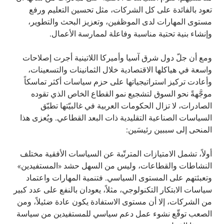
تعود بالفائدة على كل الشركات، مثل تحسين التعليم ورفع
مستوى المهارات لدى الموظفين، وتعزيز البحث والتطوير،
وإنشاء بنية تحتية مناسبة وفاعلة لممارسة الأعمال.
ومع أن جلّ دول شرق آسيا وأميركا اللاتينية أجرت إصلاحات
واسعة في هياكلها الاقتصادية خلال الثمانينات والتسعينات،
وأعادت تركيز استراتيجياتها على حزم سياسات أكثر تماسكاً
موجَّهةً نحو السوق لتشجيع نمو القطاع الخاص الذي تقوده
الصادرات، لا تزال الحكومات العربية في غالبيّتها تطبّق
السياسات الصناعية التقليدية ذات البعد القطاعي. ويُعزى هذا
المنحى إلى سببين رئيسَين:
أولاً، تشمل الامتيازات المترتّبة عن السياسات الأفقية مختلف
النشاطات والقطاعات، وليس من السهل حشد «المستفيدين»
وتعبئتهم على المستوى السياسي. فتنمية المهارات واعتماد
سياسات الابتكار التكنولوجي، مثلاً، يعودان بالنفع على عدد كبير
من الشركات، إلا أن مستوى الاستفادة يكون عادة ضئيلاً، ومن
الصعب توقّع نشوء عمل دعم سياسي للمستفيدين من سياسة