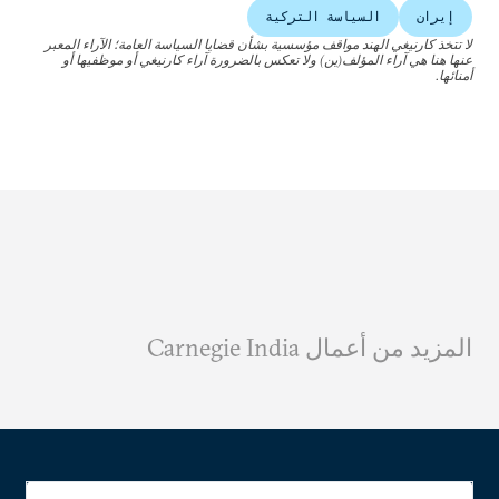
إيران
السياسة التركية
لا تتخذ كارنيغي الهند مواقف مؤسسية بشأن قضايا السياسة العامة؛ الآراء المعبر
عنها هنا هي آراء المؤلف(ين) ولا تعكس بالضرورة آراء كارنيغي أو موظفيها أو
أمنائها.
المزيد من أعمال Carnegie India