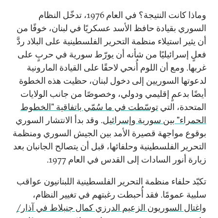
وماذا كانت النتيجة؟ في العام 1976، تدخّل النظام
السوري بقيادة حافظ الأسد عسكريًا في لبنان، خوفًا من
أن يثير استيلاء منظمة التحرير الفلسطينية على البلاد ردَّ
فعلٍ إسرائيليًا من شأنه أن يورّط سورية في حربٍ على
غربها. ومع أن اللوم أُنحي لاحقًا على القيادة المارونية
لدعوتها السوريين إلى دخول لبنان، حظيت هذه الخطوة
أيضًا بدعمٍ إقليمي ودولي، وخصوصًا من جانب الولايات
المتحدة، التي
توسّطت في ما سُمّي باتفاقية "الخطوط
الحمراء" بين سورية وإسرائيل
. وقد بدأ الانتشار السوري
بوقوع مواجهة قصيرة الأمد بين الجيش السوري ومنظمة
التحرير الفلسطينية وحلفائها، قبل أن يتصالح الجانبان بعد
زيارة أنور السادات إلى القدس في العام 1977.
تكبّد حلفاء منظمة التحرير الفلسطينية اللبنانيون عواقب
سلبية عمومًا. فقد أُحبطت رغبتهم في تغيير النظام،
واغتال السوريون الزعيم الدرزي كمال جنبلاط في آذار/