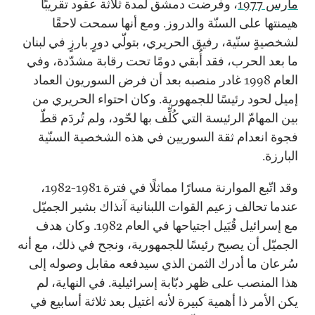
مارس 1977
، وفرضت دمشق لمدة ثلاثة عقود تقريبًا
هيمنتها على السنّة والدروز. ومع أنها سمحت لاحقًا
لشخصيةٍ سنّية، رفيق الحريري، بتولّي دورٍ بارزٍ في لبنان
ما بعد الحرب، فقد أُبقي دومًا تحت رقابة مشدّدة، وفي
العام 1998 غادر منصبه بعد أن فرض السوريون العماد
إميل لحود رئيسًا للجمهورية. وكان احتواء الحريري من
بين المهامّ الرئيسة التي كُلِّف بها لحّود، ولم تُردَم قطّ
فجوة انعدام ثقة السوريين في هذه الشخصية السنّية
البارزة.
وقد اتّبع الموارنة مسارًا مماثلًا في فترة 1981-1982،
عندما تحالف زعيم القوات اللبنانية آنذاك بشير الجميّل
مع إسرائيل قُبَيل اجتياحها في العام 1982. وكان هدف
الجميّل أن يصبح رئيسًا للجمهورية، ونجح في ذلك، مع أنه
سُرعان ما أدرك الثمن الذي سيدفعه مقابل وصوله إلى
هذا المنصب على ظهر دبّابة إسرائيلية. في النهاية، لم
يكن الأمر ذا أهمية كبيرة لأنه اغتيل بعد ثلاثة أسابيع في