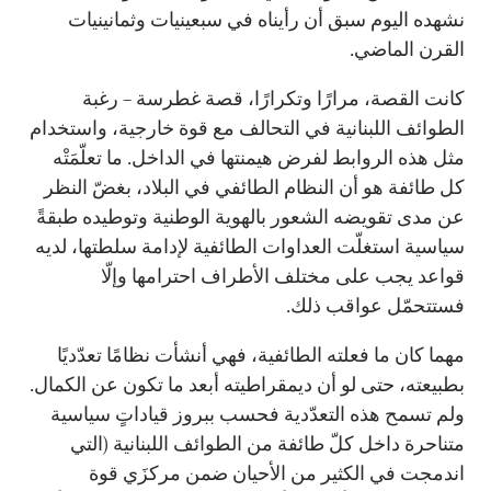
نشهده اليوم سبق أن رأيناه في سبعينيات وثمانينيات
القرن الماضي.
كانت القصة، مرارًا وتكرارًا، قصة غطرسة – رغبة
الطوائف اللبنانية في التحالف مع قوة خارجية، واستخدام
مثل هذه الروابط لفرض هيمنتها في الداخل. ما تعلّمَتْه
كل طائفة هو أن النظام الطائفي في البلاد، بغضّ النظر
عن مدى تقويضه الشعور بالهوية الوطنية وتوطيده طبقةً
سياسية استغلّت العداوات الطائفية لإدامة سلطتها، لديه
قواعد يجب على مختلف الأطراف احترامها وإلّا
فستتحمّل عواقب ذلك.
مهما كان ما فعلته الطائفية، فهي أنشأت نظامًا تعدّديًا
بطبيعته، حتى لو أن ديمقراطيته أبعد ما تكون عن الكمال.
ولم تسمح هذه التعدّدية فحسب ببروز قياداتٍ سياسية
متناحرة داخل كلّ طائفة من الطوائف اللبنانية (التي
اندمجت في الكثير من الأحيان ضمن مركزَي قوة