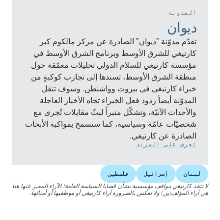
المدونة
ديوان
تقدّم مدوّنة "ديوان" الصادرة عن مركز مالكوم كير–
كارنيغي للشرق الأوسط وبرنامج الشرق الأوسط في
مؤسسة كارنيغي للسلام الدولي تحليلات معمّقة حول
منطقة الشرق الأوسط، تسندها إلى تجارب كوكبةٍ من
خبراء كارنيغي في بيروت وواشنطن. وسوف تنقل
المدوّنة أيضاً ردود فعل الخبراء تجاه الأخبار العاجلة
والأحداث الآنيّة، وتشكّل منبراً لبثّ مقابلات تُجرى مع
شخصيّات عامّة وسياسية، كما ستسمح بمواكبة الأبحاث
الصادرة عن كارنيغي.
تعرف على المزيد
لبنان
إسرائيل
فلسطين
لا تتخذ كارنيغي مواقف مؤسسية بشأن قضايا السياسة العامة؛ الآراء المعبر عنها هنا
هي آراء المؤلف(ين) ولا تعكس بالضرورة آراء كارنيغي أو موظفيها أو أمنائها.