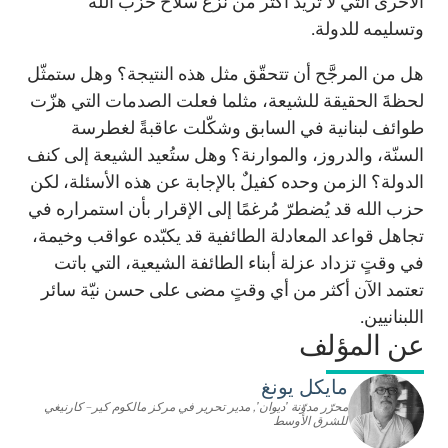
الأخرى التي لا تريد أكثر من نزع سلاح حزب الله
وتسليمه للدولة.
هل من المرجَّح أن تتحقّق مثل هذه النتيجة؟ وهل ستمثّل
لحظةَ الحقيقة للشيعة، مثلما فعلت الصدمات التي هزّت
طوائف لبنانية في السابق وشكّلت عاقبةً لغطرسة
السنّة، والدروز، والموارنة؟ وهل ستُعيد الشيعة إلى كنف
الدولة؟ الزمن وحده كفيلٌ بالإجابة عن هذه الأسئلة، لكن
حزب الله قد يُضطرّ مُرغمًا إلى الإقرار بأن استمراره في
تجاهل قواعد المعادلة الطائفية قد يكبّده عواقب وخيمة،
في وقتٍ تزداد عزلة أبناء الطائفة الشيعية، التي باتت
تعتمد الآن أكثر من أي وقتٍ مضى على حسن نيّة سائر
اللبنانيين.
عن المؤلف
مايكل يونغ
محرّر مدوّنة 'ديوان', مدير تحرير في مركز مالكوم كير– كارنيغي
للشرق الأوسط