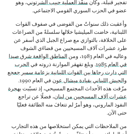
تفجير قنبلة، وكان
منفّذ العملية حبيب الشرتوني
، وهو
عضو في الحزب السوري القومي الاجتماعي.
وأعقبت ذلك سنواتٌ من الفوضى في صفوف القوات
اللبنانية، خاضت الميليشيا خلالها سلسلةً من الصراعات
على الخلافة، بالتوازي مع صراع الجبل الذي أسفر عن
طرد عشرات آلاف المسيحيين من قضاءَي الشوف
وعاليه في العام 1983، ومن
المناطق الواقعة شرق صيدا
في العام 1985
. وبلغ تقهقر الموارنة ذروته في
الحرب
التي دارت رحاها بين القوات اللبنانية بزعامة سمير جعجع
والجيش اللبناني بقيادة ميشال عون
في العام 1990.
مزّقت هذه الأحداث المجتمع المسيحي، إذ تسبّبت
بهجرة
عشرات آلاف المسيحيين من لبنان
، فضلًا عن تراجع
النفوذ الماروني، وهو أمرٌ لم تتعافَ منه الطائفة فعليًا
حتى الآن.
من الملاحظات التي يمكن استخلاصها من هذه التجارب