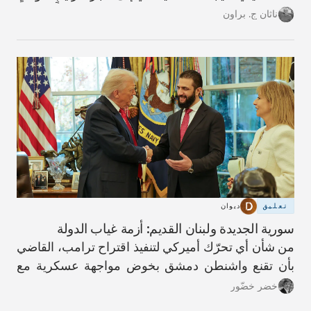
آخر.
ناثان ج. براون
تعليق
ديوان
سورية الجديدة ولبنان القديم: أزمة غياب الدولة
من شأن أي تحرّك أميركي لتنفيذ اقتراح ترامب، القاضي
بأن تقنع واشنطن دمشق بخوض مواجهة عسكرية مع
حزب الله، أن يؤدّي إلى عواقب كارثية.
خضر خضّور