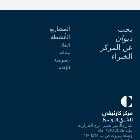
بحث
المشاريع
الأنشطة
ديوان
اتصال
عن المركز
وظائف
الخبراء
خصوصية
للإعلام
شارع الأمير بشير، برج العازارية
بناية 2026 1210، ط5
وسط بيروت ص.ب 1061 -11