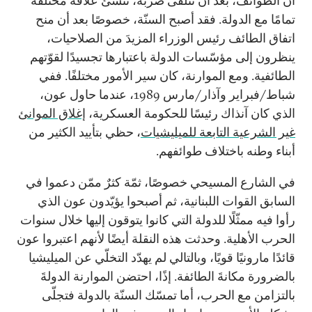
أن الطوائف، بعد أن تتلقّى ضربةً، تُنشئ علاقة مختلفة
تمامًا مع الدولة. فقد أصبح السنّة، خصوصًا بعد أن منح
اتفاق الطائف رئيس الوزراء المزيدَ من الصلاحيات،
ينظرون إلى مؤسّسات الدولة باعتبارها تجسيدًا لقوّتهم
الطائفية. ومع الموارنة، كان سير الأمور مختلفًا. ففي
شباط/فبراير وآذار/مارس 1989، عندما حاول عون،
الذي كان آنذاك رئيسًا للحكومة العسكرية،
إغلاق الموانئ
غير الشرعية التابعة للميليشيات
، حظي بتأييد الكثير من
أبناء وطنه باختلاف طوائفهم.
في الشارع المسيحي خصوصًا، ثمّة كثرٌ ممّن دعموا في
السابق القوات اللبنانية، ثم أصبحوا يؤيّدون عون الذي
رأوا فيه ممثّلًا للدولة التي كانوا يتوقون إليها خلال سنوات
الحرب الأهلية. وحدثت هذه النقلة أيضًا لأنهم اعتبروا عون
قائدًا مارونيًا قويًا، وبالتالي لم يهدّد التخلّي عن الميليشيا
بالضرورة مكانةَ الطائفة. إذًا، احتضن الموارنة الدولةَ
بالتزامن مع الحرب، أما تمسّك السنّة بالدولة فتجلّى