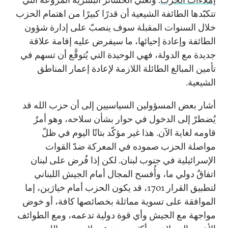
تتكبّدها الطائفة الشيعية أن قدرًا كبيرًا من اهتمام الحزب
خلال السنوات المقبلة سوف ينصبّ على إدارة شؤون
الطائفة وإعادة إحيائها، ما سيفرض عليه إقامة علاقة
جديدة مع الدولة، فهي الوحيدة التي يُتوقَّع أن تسهم في
تأمين المبالغ الطائلة اللازمة لإعادة إعمار المناطق
الشيعية.
أشار بعض المسؤولين السياسيين إلى أن حزب الله قد
يُضطرّ إلى الدخول في حوار بشأن سلاحه، وهو أمرٌ
قاومه لغاية الآن. هذا غير مؤكّد بتاتًا اليوم في ظلّ
مواصلة الحزب صموده في المعركة ضدّ القوات
الإسرائيلية في جنوب لبنان. لكن إذا فُرض على لبنان
اتفاقٌ دولي ما، وأُفسح المجال أمام الجيش اللبناني
لتطبيق القرار 1701، قد يكون الحزب أمام خيارَين، إما
الموافقة على تسوية مماثلة بخصائصها كافة، أو خوض
مواجهة مع الجيش وأي قوة دولية تدعمه، ومع الطوائف