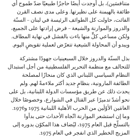
متنافسَين)، بل أوجدت أيضًا حاجزًا طبيعيًا ضدّ طموح أي
طائفة بالهيمنة على نظيرتها. وعلى مدى نصف القرن
الفائت، حاولت كل الطوائف الرئيسة في لبنان – السنّة
والدروز والموارنة والشيعة – فرض إرادتها على الجميع،
ولكن مساعي كلٍّ منها باءت بالفشل في نهاية المطاف.
ويبدو أن المحاولة الشيعية تتعرّض لعملية تقويضٍ اليوم.
بذل السنّة والدروز خلال السبعينيات جهودًا مشتركة
للتحالف مع منظمة التحرير الفلسطينية من أجل استبدال
النظام السياسي اللبناني الذي كان منحازًا لمصلحة
الطائفة المارونية، بنظامٍ جديد أكثر ملاءمةً لهم. ولم
يحدث ذلك عن طريق مؤسسات الدولة اللبنانية، بل على
نحو أشدّ تدميرًا عبر القتال في الشوارع، وخصوصًا خلال
العامَين الأوّلَين من الحرب الأهلية اللبنانية 1975 و1976.
وما إن استشعر الموارنة اتّجاه الأحداث حتى بدأوا
بالتسلّح قبل العام 1975، ليُضاف هذا المكوّن بدوره إلى
المزيج الخطير الذي انفجر في العام 1975.