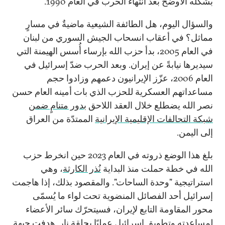
بشكله الأوضح بعد انتهاء الحرب في العام 1990.
والسؤال اليوم، هل الطائفة الشيعية ماضيةٌ في مسارٍ
مماثل؟ في أعقاب انسحاب الجيش السوري من لبنان
في العام 2005، بدأ حزب الله بإرساء أُسس الهيمنة التي
سيديرها نيابةً عن إيران. وبعد الحرب ضدّ إسرائيل في
العام 2006، عزّز الإيرانيون دعمهم وزادوا حجم
مساعداتهم العسكرية للحزب الذي بات أمينه العام حسن
نصر الله يضطلع خلال العقد اللاحق
بدور متنامٍ ضمن
شبكة التحالفات الإقليمية الإيرانية
الممتدّة من العراق
إلى اليمن.
بلغ هذا الوضع ذروته في العام 2023 حين انخرط حزب
الله في خطة حملت منذ البداية
نُذر الكارثة
، وهي
استراتيجية "وحدة الساحات". والمقصود بذلك، إذا هاجمت
إسرائيل أحد الفصائل المنضوية تحت لواء ما يُسمّى
محور المقاومة التابع لإيران، فسيتحرّك سائر الأعضاء
لمساعدته وتطويق إسرائيل عمليًا بحلقة نار. هدفت جبهة