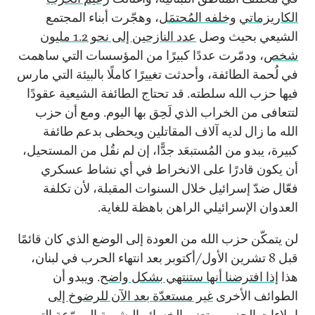
الكاريزماتي
وخلفه المُحتمَل
، وهجّرت أبناء المجتمع
الشيعي بحيث وصل
عدد النازحين إلى نحو 1.2 مليون
شخص
، ودمّرت عددًا كبيرًا من المؤسسات التي ساهمت
في لُحمة الطائفة، وأحدثت تغييرًا كاملًا بالبيئة التي مارس
فيها حزب الله سلطته. قد تحتاج الطائفة الشيعية عقودًا
لتتعافى من الخراب الذي لَحِق بها اليوم. ومع أن حزب
الله ما زال لديه آلاف المقاتلين ويحظى بدعم طائفة
كبيرة، يبدو من المُستبعَد جدًّا، إن لم نقُل من المستحيل،
أن يكون قادرًا على الانخراط في أي نشاط عسكري
فعّال ضدّ إسرائيل خلال السنوات المقبلة، لأن تكلفة
العدوان الإسرائيلي الراهن باهظة للغاية.
لن يتمكّن حزب الله من العودة إلى الوضع الذي كان قائمًا
قبل 8 تشرين الأول/أكتوبر بعد انتهاء الحرب في لبنان،
هذا
إذا افترضنا أنها ستنتهي بشكل واضح
. ويبدو أن
الطوائف الأخرى
غير مستعدّة بعد الآن للرضوخ إلى
إملاءات الحزب
. وتعني الخسائر البشرية المروّعة التي