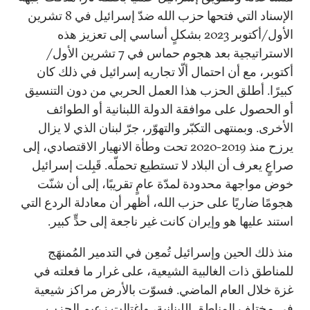
الإسناد التي فتحها حزب الله ضدّ إسرائيل في 8 تشرين
الأول/أكتوبر 2023 بشكلٍ أساسي إلى تعزيز هذه
الاستراتيجية بعد هجوم حماس في 7 تشرين الأول/
أكتوبر، مع أن احتمال ألّا تجاريه إسرائيل في ذلك كان
كبيرًا. أطلق الحزب هذا العمل الحربي من دون التنسيق
أو الحصول على موافقة الدولة اللبنانية أو الطوائف
الأخرى. وبمنتهى التكبّر والتهوّر، جرّ لبنان الذي لا يزال
يرزح منذ 2019-2020 تحت وطأة الانهيار الاقتصادي، إلى
صراعٍ يعرف أن البلاد لا تستطيع تحملّه. قَبِلت إسرائيل
خوض مواجهة محدودة لمدّة عامٍ تقريبًا، إلى أن شنّت
هجومًا ضاريًا على حزب الله، أظهر أن معادلة الردع التي
استند عليها هو وإيران كانت غير ناجعة إلى حدٍّ كبير.
منذ ذلك الحين وإسرائيل تُمعِن في التدمير المُمنهَج
للمناطق ذات الغالبية الشيعية، على غرار ما فعلته في
غزة خلال العام الماضي. فسوّت بالأرض مراكز شيعية
في مختلف المناطق اللبنانية، واغتالت
زعيم الحزب