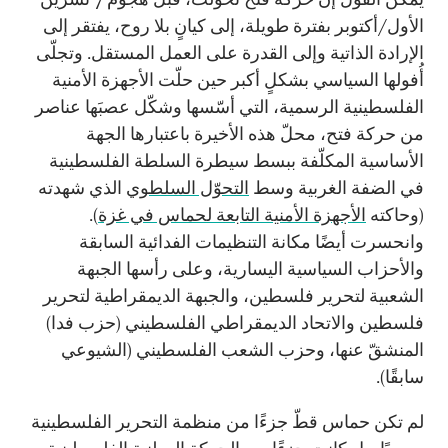
الأول/أكتوبر بفترة طويلة، إلى كيانٍ بلا روح، يفتقر إلى
الإرادة الذاتية وإلى القدرة على العمل المستقل. وتجلّى
أُفولها السياسي بشكلٍ أكبر حين حلّت الأجهزة الأمنية
الفلسطينية الرسمية، التي أسّسها وشكّل عصبَها عناصر
من حركة فتح، محلّ هذه الأخيرة باعتبارها الجهة
الأساسية المكلّفة ببسط سيطرة السلطة الفلسطينية
في الضفة الغربية وسط
التحوّل السلطوي
الذي شهدته
(وحاكته
الأجهزة الأمنية التابعة لحماس في غزة
).
وانحسرت أيضًا مكانة التنظيمات الفدائية السابقة
والأحزاب السياسية اليسارية، وعلى رأسها الجبهة
الشعبية لتحرير فلسطين، والجبهة الديمقراطية لتحرير
فلسطين والاتحاد الديمقراطي الفلسطيني (حزب فدا)
المنشقّ عنها، وحزب الشعب الفلسطيني (الشيوعي
سابقًا).
لم تكن حماس قطّ جزءًا من منظمة التحرير الفلسطينية