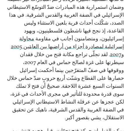
وضمان استمرارية هذه المبادرات ضدّ التوسّع الاستيطاني
الإسرائيلي في الضفة الغربية والقدس الشرقية. في هذا
الصدد، شكّلت أحداث قرية بلعين الاستثناء وليس
القاعدة، إذ نجح فيها ناشطون فلسطينيون، ويهود
إسرائيليون، ومتضامنون أجانب في مقاومة
محاولة
إسرائيلية لمصادرة أجزاء من أراضيها بين العامَين 2005
و2007
. لقد تجلّى تراجع مكانة فتح من خلال فقدان
سيطرتها على غزة لصالح حماس في العام 2007،
ووقوفها في صفّ المتفرّجين بينما أحكمت إسرائيل
حصارها على القطاع وشنّت أربع حروبٍ ضدّ حماس خلال
السنوات السبع عشرة اللاحقة. صحيحٌ أن فتح لا تملك
سوى قدرة محدودة للتأثير في مجرى الأحداث في غزة،
لكن عجزها عن عرقلة النشاط الاستيطاني الإسرائيلي
في الضفة الغربية والقدس الشرقية، ناهيك عن تحقيق
الاستقلال، يشي بقصورٍ أكبر.
يمكن القول إن حركة فتح تحوّلت، قبل هجوم 7 تشرين