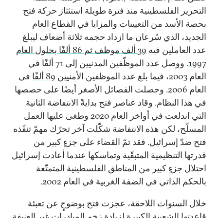
التحرير الفلسطينية منذ فترة طويلة استئثارَ حركة فتح
بحصة الأسد من التعيينات والمزايا في القطاع العام
الجديد، الذي سُرعان ما ازداد حجمه ثلاثة أضعاف ليبلغ
عدد العاملين فيه
39 ألف موظف ثم 86 ألفًا بحلول العام
1997
. ووصل عدد الموظّفين المدنيين إلى 71 ألفًا في
العام 2003، فيما بلغ عدد الموظفين الأمنيين
89 ألفًا
في
العام 2006. وحصلت الفصائل الأصغر أيضًا على حصصها
في هذا النظام. وقاد عناصر فتح بدايةً الانتفاضة الثانية
التي اندلعت في أواخر العام 2020 وطغى عليها العمل
المسلّح، لكن هذه الانتفاضة شكّلت آخر تحرّك مهمّ تنفّذه
فتح ضدّ إسرائيل. فقد تمّ القضاء على جزءٍ كبير من
قدرتها التنظيمية المتبقّية وتماسكها عندما أعادت إسرائيل
احتلال جزءٍ كبير من المناطق الفلسطينية المتمتّعة
بالحكم الذاتي في الضفة الغربية في العام 2002.
خلال السنوات اللاحقة، عجزت فتح بوضوحٍ عن تعبئة
قاعدتها الشعبية الكبيرة لزيادة زخم المبادرات غير العنيفة