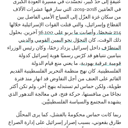
عنيفةٍ إلى حدٍّ كبير، تجسّدت في مسيرة العودة الكبرى
في العامَين 2018-2019، التي سار فيها عشرات الآلاف
من سكان غزة العزّل إلى السياج الأمني الفاصل بين
القطاع وإسرائيل، والتي قتلت القوات الإسرائيلية خلالها
214 شخصًا، وأصابت ما يربو على 36,100
آخرين. بحلول
ذلك الوقت، كان
التحوّل نحو اليمين القومي والديني
المتطرّف
داخل إسرائيل يزداد زخمًا، وكان رئيس الوزراء
بنيامين نتنياهو قد كرّس رسميًا هوية إسرائيل كدولة
قومية عرقية يهودية
، ما يعني منع قيام الدولة
الفلسطينية. كان نهج منظمة التحرير الفلسطينية القديم
القائم على العنف من أجل التفاوض قد انهار منذ فترة
طويلة، ولكن حماس لم تستبدله بنهج آخر، ولم تكن أكثر
نجاحًا من منافستها، حركة فتح، في معالجة التدهور الذي
يشهده المجتمع والسياسة الفلسطينيَّين.
ربما كانت حماس محكومةً بالفشل، كما
يرى
المحلّل
طارق بقعوني، بسبب إصرار إسرائيل على إدارة الصراع