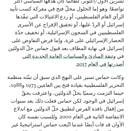
تشرين الأول/أكتوبر، لطالما كان هدفها السياسي أكثر
تواضعًا: وهو إما الحلول محلّ فتح في معركة كسب تأييد
الرأي العام الفلسطيني، أو ردع الاغتيالات التي تنفّذها
إسرائيل أو الردّ عليها، أو تحقيق الإفراج عن الأسرى
الفلسطينيين في السجون الإسرائيلية، أو تخفيف حدّة
الحصار الإسرائيلي على غزة، وإما فرض التفاوض على
إسرائيل في نهاية المطاف بعد قبول حماس حلّ الدولتَين
في
وثيقة المبادئ والسياسات العامة الجديدة التي
أصدرتها في العام 2017
.
وكانت حماس تسير على النهج الذي سبق أن تبنّته منظمة
التحرير الفلسطينية بقيادة فتح بين العامَين 1973 و1988،
حينما التزمت رسميًا بحلّ الدولتَين، واعترفت بحقّ
إسرائيل في الوجود. لكن حماس فعلت ذلك بعد سنوات
من إقفال نافذة الفرص لتطبيق حلّ الدولتَين مع اندلاع
الانتفاضة الثانية في العام 2000. وللسبب نفسه كان
الأوان قد فات أيضًا عندما اتّبعت حماس استراتيجيةً غير