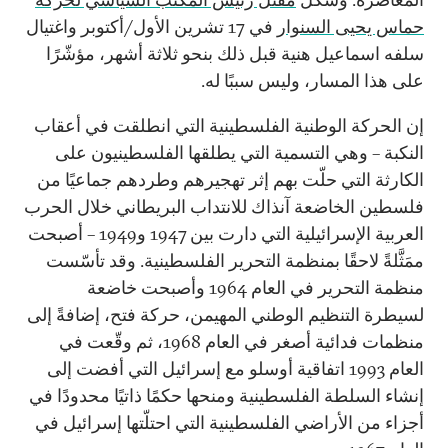
حماس يحيى السنوار
في 17 تشرين الأول/أكتوبر واغتيال
سلفه اسماعيل هنية قبل ذلك بنحو ثلاثة أشهر، مؤشّرًا
على هذا المسار، وليس سببًا له.
إن الحركة الوطنية الفلسطينية التي انطلقت في أعقاب
النكبة – وهي التسمية التي يطلقها الفلسطينيون على
الكارثة التي حلّت بهم إثر تهجيرهم وطردهم جماعيًا من
فلسطين الخاضعة آنذاك للانتداب البريطاني خلال الحرب
العربية الإسرائيلية التي دارت بين 1947 و1949 – أصبحت
ممَثَّلةً لاحقًا بمنظمة التحرير الفلسطينية. وقد تأسّست
منظمة التحرير في العام 1964 وأصبحت خاضعة
لسيطرة التنظيم الوطني المهيمن، حركة فتح، إضافةً إلى
منظمات فدائية أصغر في العام 1968، ثم وقّعت في
العام 1993 اتفاقية أوسلو مع إسرائيل التي أفضت إلى
إنشاء السلطة الفلسطينية ومنحها حكمًا ذاتيًا محدودًا في
أجزاء من الأراضي الفلسطينية التي احتلّتها إسرائيل في