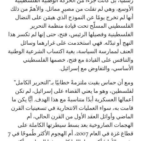
رسميًا، بل كانت جزءًا من الحركة الوطنية الفلسطينية
الأوسع، وهي لم تفلت من مصيرٍ مماثل. والأهمّ من ذلك
أنها لم تخرج يومًا عن النموذج الذي هيمَن على النضال
الفلسطيني المسلّح تحت قيادة منظمة التحرير
الفلسطينية وفصيلها الرئيس، فتح، حتى إنها لم تكسر هذا
النهج أو تبدّله. فهي استخدمت على غرارهما وسائل
العنف لممارسة السياسة، بغية اكتساب الشرعية الوطنية
والتنافس على القيادة مع فتح، خصمها الفلسطيني
الأساسي، والتفاوض مع إسرائيل.
ومع أن حماس بقيت ملتزمةً خطابيًا بـ"التحرير الكامل"
لفلسطين، وهو ما يعني القضاء على إسرائيل، لم تكن
أعمالها العسكرية أبدًا متناسبةً مع هذا الهدف. أيًّا يكن ما
قامت به، سواء العمليات الانتحارية في تسعينيات القرن
الماضي وأوائل العقد الأول من القرن الحالي، أم
الهجمات الصاروخية بعد بسط سيطرتها الكاملة على
قطاع غزة في العام 2007، أم الهجوم الأكثر طُموحًا في 7