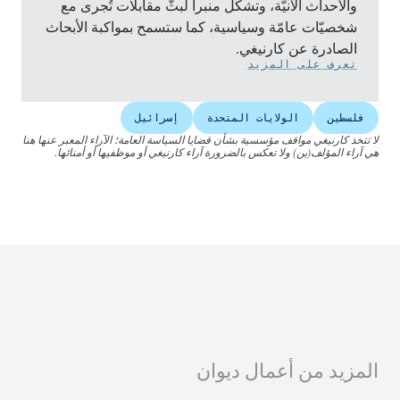
والأحداث الآنيّة، وتشكّل منبراً لبثّ مقابلات تُجرى مع
شخصيّات عامّة وسياسية، كما ستسمح بمواكبة الأبحاث
الصادرة عن كارنيغي.
تعرف على المزيد
فلسطين
الولايات المتحدة
إسرائيل
لا تتخذ كارنيغي مواقف مؤسسية بشأن قضايا السياسة العامة؛ الآراء المعبر عنها هنا
هي آراء المؤلف(ين) ولا تعكس بالضرورة آراء كارنيغي أو موظفيها أو أمنائها.
المزيد من أعمال ديوان