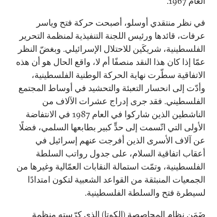
العام 1967.
في نظر منتقدي أوسلو، أصبحت حركة فتح وياسر
عرفات، قائدها ورئيس اللجنة التنفيذية لمنظمة التحرير
الفلسطينية، شريكَين للاحتلال الإسرائيلي. وبغضّ النظر
عمّا إذا كان هذا النقد منصفًا أم لا، واقع الحال هو أن هذه
الاتفاقية سطّرت نهاية الحركة الوطنية الفلسطينية،
وأدّت إلى انحسار التعبئة والتحشيد في أوساط المجتمع
الفلسطيني. فقد جرى إدراج عشرات الآلاف من
الناشطين الذين شاركوا في العام 1987 في الانتفاضة
الأولى التي اتّسمت إلى حدٍّ كبير بطابعها السلمي، فضلًا
عن آلاف الأسرى الذين أفرجت عنهم إسرائيل في
أعقاب اتفاقية السلام، على جدول رواتب السلطة
الفلسطينية، وتمّت استمالة النقابات العمّالية وغيرها من
الجمعيات المنبثقة من القواعد الشعبية لتكون امتدادًا
لسيطرة فتح والسلطة الفلسطينية.
ضَمَن نظام المحاصصة (الكوتا) الذي كرّسته منظمة