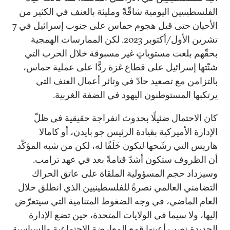
الفلسطينيين اليومية شاقّةً ومليئة بالعنف في الكثير من
الأحيان حتى قبل هجوم حماس على جنوب إسرائيل في 7
تشرين الأول/أكتوبر 2023. لكن الممارسات الهمجية
بحقّهم بلغت مستوياتٍ غير مسبوقة خلال الحرب التي
شنّتها إسرائيل على قطاع غزة ردًّا على عملية حماس،
بالتزامن مع تصعيد حادّ في وتائر أعمال العنف التي
يرتكبها المستوطنون اليهود في الضفة الغربية.
كان الاحتمال ضئيلًا بحدوث انفراجة حقيقية في ظلّ
الإدارة الأميركية بقيادة الرئيس جو بايدن، أو كامالا
هاريس التي رشّحها لتكون خَلَفًا له، لكن من شبه المؤكّد
أن الظروف ستكون أشدّ قتامةً بعد في عهد ترامب.
وسيزداد حجم المسؤولية الملقاة على عاتق الحراك
التضامني العالمي نصرةً للفلسطينيين الذي انطلق خلال
العام الماضي، في وجه الضغوط المتنامية التي سيتعرّض
إليها، ولا سيما في الولايات المتحدة، حين تضع الإدارة
الجديدة نصب أعينها قمع
المعارضة الاجتماعية والسياسية