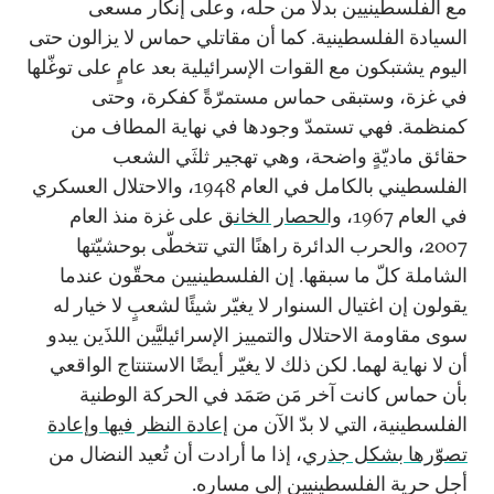
مع الفلسطينيين بدلًا من حلّه، وعلى إنكار مسعى
السيادة الفلسطينية. كما أن مقاتلي حماس لا يزالون حتى
اليوم يشتبكون مع القوات الإسرائيلية بعد عامٍ على توغّلها
في غزة، وستبقى حماس مستمرّةً كفكرة، وحتى
كمنظمة. فهي تستمدّ وجودها في نهاية المطاف من
حقائق ماديّةٍ واضحة، وهي تهجير ثلثَي الشعب
الفلسطيني بالكامل في العام 1948، والاحتلال العسكري
في العام 1967،
والحصار الخانق
على غزة منذ العام
2007، والحرب الدائرة راهنًا التي تتخطّى بوحشيّتها
الشاملة كلّ ما سبقها. إن الفلسطينيين محقّون عندما
يقولون إن اغتيال السنوار لا يغيّر شيئًا لشعبٍ لا خيار له
سوى مقاومة الاحتلال والتمييز الإسرائيليَّين اللذَين يبدو
أن لا نهاية لهما. لكن ذلك لا يغيّر أيضًا الاستنتاج الواقعي
بأن حماس كانت آخر مَن صَمَد في الحركة الوطنية
الفلسطينية، التي لا بدّ الآن من
إعادة النظر فيها وإعادة
تصوّرها بشكل جذري
، إذا ما أرادت أن تُعيد النضال من
أجل حرية الفلسطينيين إلى مساره.