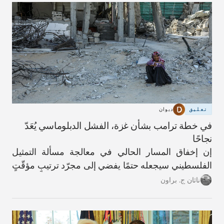
تعليق
ديوان
في خطة ترامب بشأن غزة، الفشل الدبلوماسي يُعَدّ
نجاحًا
إن إخفاق المسار الحالي في معالجة مسألة التمثيل
الفلسطيني سيجعله حتمًا يفضي إلى مجرّد ترتيبٍ مؤقّتٍ
آخر.
ناثان ج. براون