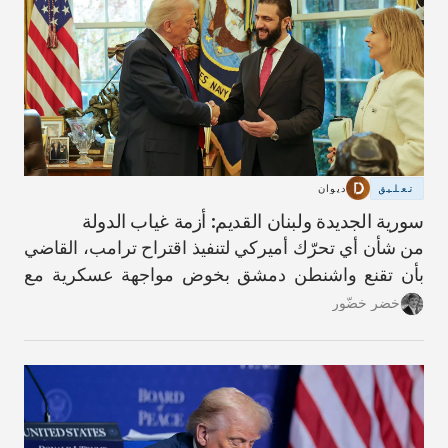
تعليق
ديوان
سورية الجديدة ولبنان القديم: أزمة غياب الدولة
من شأن أي تحرّك أميركي لتنفيذ اقتراح ترامب، القاضي
بأن تقنع واشنطن دمشق بخوض مواجهة عسكرية مع
حزب الله، أن يؤدّي إلى عواقب كارثية.
خضر خضّور