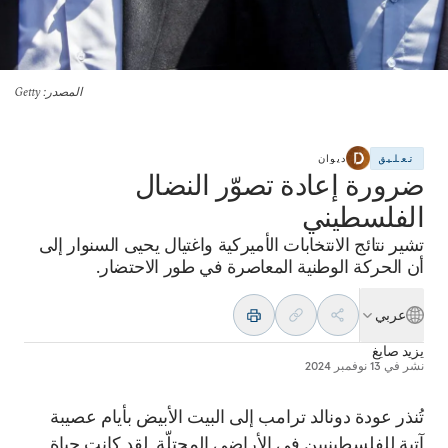
المصدر
: Getty
تعليق
ديوان
ضرورة إعادة تصوّر النضال
الفلسطيني
تشير نتائج الانتخابات الأميركية واغتيال يحيى السنوار إلى
أن الحركة الوطنية المعاصرة في طور الاحتضار.
عربي
يزيد صايغ
نشر في
13 نوفمبر 2024
تُنذر عودة دونالد ترامب إلى البيت الأبيض بأيام عصيبة
آتية للفلسطينيين في الأراضي المحتلّة. لقد كانت حياة