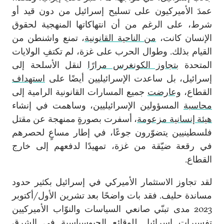
عمدَ الأميركيون على تسليح إسرائيل من دون قيد أو
شرط، على الرغم من أن انتهاكاتها المنهجية لحقوق
الإنسان كانت،
من الناحية القانونية
، تمنع واشنطن من
القيام بذلك. وطوال الحرب على غزة، لم تكتفِ الولايات
المتحدة
بتجاوز الكونغرس مرارًا
لنقل الأسلحة إلى
إسرائيل، بل ساعدت الإسرائيليين أيضًا على
استهداف
القطاع،
وعارضت
جميع المسارات القانونية الرامية إلى
محاسبة
المسؤولين الإسرائيليين، وساهمت في إنشاء
هيئة إنسانية مزعومة
، أسفرت بصورةٍ ممنهجة عن مقتل
فلسطينيين يتضوّرون جوعًا، في إطار مساعٍ لحصرهم
في رقعة ضيّقة من غزة، تمهيدًا لدفعهم إلى خارج
القطاع.
لقد تجاوز الاستثمار الأميركي في إسرائيل بكثير حدود
مساندة حليف. فقد بات واضحًا بعد تشرين الأول/أكتوبر
2023 مدى تبنّي صانعي السياسات والنوّاب الأميركيين
تفسيرات إسرائيل للوقائع الجيوسياسية في الشرق