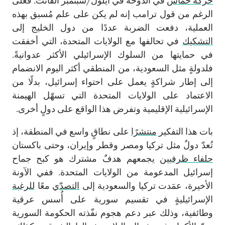
حركة حماس
في الدوحة في أيلول/سبتمبر الفائت. فعلى
الرغم من قول ترامب إنه لم يكن على علم مُسبق بهذه
العملية، دفعت الضربة عددًا من دول الخليج إلى
التشكيك
في تحالفها مع الولايات المتحدة، التي أخفقت
في حمايتها من السلوك الإسرائيلي الأكثر عدوانيةً.
فلدولةٍ مثل السعودية، من المنطقي أكثر اليوم الانضمام
إلى إطار شراكةٍ يعمل على احتواء إسرائيل، بدلًا من
الاعتماد على الولايات المتحدة التي تسهّل الهيمنة
الإسرائيلية الإقليمية وتفرض هذا الواقع على دولٍ أخرى.
بات هذا التفكير
منتشرًا
على نطاقٍ واسع في المنطقة، إذ
تُعدّ دولٌ مثل تركيا ومصر وقطر وإيران، وحتى باكستان
حلفاء ظرفيين
يجمعهم هدفٌ مشترك هو كبح جماح
إسرائيل المدعومة من الولايات المتحدة. ففي الآونة
الأخيرة، عمَدت تركيا والسعودية إلى
التصدّي
معًا
للرغبة
الإسرائيليةٍ في تقسيم سورية على أُسس عرقية
وطائفية، وذلك عبر دعم هجوم نفّذته الحكومة السورية