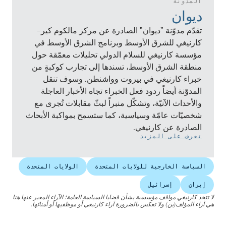
المدونة
ديوان
تقدّم مدوّنة "ديوان" الصادرة عن مركز مالكوم كير–
كارنيغي للشرق الأوسط وبرنامج الشرق الأوسط في
مؤسسة كارنيغي للسلام الدولي تحليلات معمّقة حول
منطقة الشرق الأوسط، تسندها إلى تجارب كوكبةٍ من
خبراء كارنيغي في بيروت وواشنطن. وسوف تنقل
المدوّنة أيضاً ردود فعل الخبراء تجاه الأخبار العاجلة
والأحداث الآنيّة، وتشكّل منبراً لبثّ مقابلات تُجرى مع
شخصيّات عامّة وسياسية، كما ستسمح بمواكبة الأبحاث
الصادرة عن كارنيغي.
تعرف على المزيد
السياسة الخارجية للولايات المتحدة
الولايات المتحدة
إيران
إسرائيل
لا تتخذ كارنيغي مواقف مؤسسية بشأن قضايا السياسة العامة؛ الآراء المعبر عنها هنا
هي آراء المؤلف(ين) ولا تعكس بالضرورة آراء كارنيغي أو موظفيها أو أمنائها.