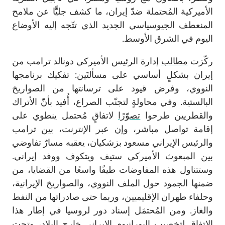
الأميركية المُحتملة ضدّ إيران، ما كشف جليًّا عن ملامح
المنعطف الجيوسياسي الجديد الذي تتّجه إليه الأوضاع
اليوم في الشرق الأوسط.
ركّزت
مطالب
إدارة الرئيس الأميركي دونالد ترامب من
إيران بشكلٍ أساسي على مسألتَين: تفكيك برنامجها
النووي، وفرض قيود على ترسانتها من الصواريخ
البالستية. وفي محاولةٍ لتجنّب الصراع، أُفيد بأنّ الأتراك
والقطريين طرحوا
تصوّرًا
لاتفاقٍ مُحتمل ينطوي على
إقامة تواصل مباشر، وإن عبر الإنترنت، بين ترامب
والرئيس الإيراني مسعود بزشكيان، يعقبه مسارٌ تفاوضي
بين المبعوث الأميركي ستيف ويتكوف ووفد إيراني.
وستتناول هذه المفاوضات طيفًا واسعًا من القضايا، من
ضمنها الجمود حول الملف النووي، والصواريخ الإيرانية،
وحلفاء طهران الإقليميين، وربما حتى صادراتها من النفط
والغاز. ومن المُحتمَل إسناد دور لروسيا في إطار هذا
الاتفاق لتخصيب اليورانيوم الإيراني خارج البلاد، وتحت