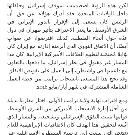
لكن هذه الرؤية اصطدمت بموقف إسرائيل وحلفائها
داخل الولايات المتحدة. فقد أدرك هؤلاء، عن حق، أن
الرئيس كان يسعى إلى الإقرار بالدور الإيراني في
الشرق الأوسط، ما يعني الاعتراف بتأثير طهران في دول
عدّة حول أنحاء المنطقة. كذلك افترضوا، عن صوابٍ
أيضًا، أن الاتفاق النووي الذي أبرمته إدارته مع إيران كان
بوّابةً مُحتمَلة لتطبيع العلاقات الأميركية الإيرانية. كان هذا
المسار غير مقبولٍ في نظر إسرائيل، ما دفعها، بالتعاون
مع داعميها في واشنطن، إلى العمل على تقويض الاتفاق.
وقد نجح هذا المسعى
بانسحاب
ترامب من خطة العمل
الشاملة المشتركة في شهر أيار/مايو 2018.
ومع اقتراب نهاية ولاية ترامب الأولى، اختار مقاربةً بديلة
من أجل إدارة الانسحاب الأميركي من الشرق الأوسط،
قوامها تثبيت التفوّق الإسرائيلي وتشجيعه. والمسار الذي
اتّبعه لتحقيق هذا الهدف كان
الاتفاقيات الإبراهيمية
للعام
2020، التي سعت إلى ترسيخ السيطرة الإسرائيلية عبر