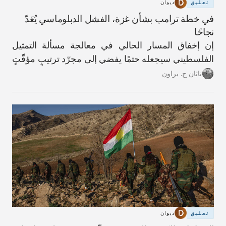
تعليق
ديوان
في خطة ترامب بشأن غزة، الفشل الدبلوماسي يُعَدّ
نجاحًا
إن إخفاق المسار الحالي في معالجة مسألة التمثيل
الفلسطيني سيجعله حتمًا يفضي إلى مجرّد ترتيبٍ مؤقّتٍ
آخر.
ناثان ج. براون
تعليق
ديوان