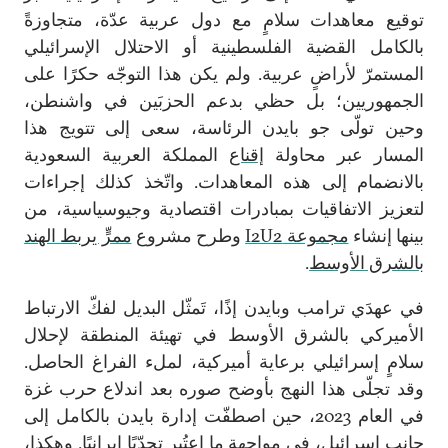
توقيع معاهدات سلامٍ مع دول عربية عدّة، متجاوزةً
بالكامل القضية الفلسطينية أو الاحتلال الإسرائيلي
المستمرّ لأراضٍ عربية. ولم يكن هذا التوجّه حكرًا على
الجمهوريين؛ بل حظي بدعم الحزبَين في واشنطن،
وحين تولّى جو بايدن الرئاسة، سعى إلى تتويج هذا
المسار عبر محاولة
إقناع
المملكة العربية السعودية
بالانضمام إلى هذه المعاهدات. واتّخذ كذلك إجراءات
لتعزيز الاتفاقيات بمبادرات اقتصادية وجيوسياسية، من
بينها إنشاء
مجموعة I2U2
وطرح مشروع
ممرٍّ يربط الهند
بالشرق الأوسط
.
في عهدَي ترامب وبايدن إذًا، تَمثّل البديل لفكّ الارتباط
الأميركي بالشرق الأوسط في تهيئة المنطقة لإحلال
سلامٍ إسرائيلي برعاية أميركية، لملء الفراغ الحاصل.
وقد تجلّى هذا النهج بأوضح صوره بعد اندلاع حرب غزة
في العام 2023، حين اصطفّت إدارة بايدن بالكامل إلى
جانب إسرائيل، في مواجهة ما اعتُبر تحدّيًا إيرانيًا. وهكذا،