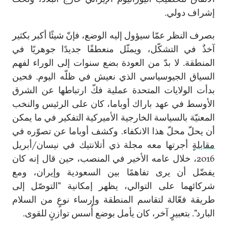
إشراف دولي.
بصرف النظر عمّا سيؤول إليه الوضع، فإنّ شيئًا أكبر بكثير
آخذٌ في التشكّل، ويمثّل منعطفًا جديدًا جوهريًا في
المنطقة. لا بدّ من العودة بضع سنوات إلى الوراء لفهم
السياق الجيوسياسي الذي نعيش في ظلّه اليوم. فحين
بدأت الولايات المتحدة عملية فكّ ارتباطها عن الشرق
الأوسط في عهد باراك أوباما، كان على الرئيس والنخب
المعنيّة بالسياسة الخارجية الأميركية التفكير في ما يمكن
أن يحلّ محلّ هذا الانكفاء. وكشف أوباما عن تصوّره في
مقابلةٍ
أجرتها معه مجلة ذي أتلانتيك في نيسان/أبريل
2016، خلال عامه الأخير في المنصب، حين قال إنه كان
يفضّل أن يرى تفاهمًا بين السعودية وإيران، ومع
شركائهما على التوالي، يظهر إمكانية "التوصّل إلى
طريقة فعّالة لتقاسم المنطقة وإرساء نوعٍ من السلام
البارد". بتعبيرٍ آخر، كان يأمل بوضع أُسس توازنٍ للقوى.