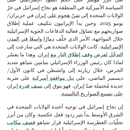
السياسة الأميركية في المنطقة هو نجاح إسرائيل في جرّ
الولايات المتحدة إلى
شنّ هجوم على إيران
في حزيران/
يونيو 2025. وحين بدأ الإيرانيون بتكييف عملية إطلاق
صواريخهم مع تضاؤل فعالية الدفاعات الجوية الإسرائيلية
خلال المواجهة، الأمر الذي خلّف
دمارًا واسعًا في المدن
الإسرائيلية
، كانت الولايات المتحدة هي التي سارعت إلى
التدخّل لفرض وقف إطلاق النار مع إيران
. وهذا ما يفسّر
لماذا كان رئيس الوزراء الإسرائيلي بنيامين نتنياهو شديد
الحرص، خلال زيارته إلى واشنطن في كانون الأول/
ديسمبر الماضي، على
نيل موافقةٍ أميركية
على ضربة
جديدة مُحتملة ضدّ إيران. فهو يتوق إلى
نسف قدرة إيران
على تصنيع الصواريخ البالستية
.
إن نجاح إسرائيل في توجيه أجندة الولايات المتحدة في
الشرق الأوسط بدأ يثير ردود فعل عكسية. وكان من أبرز
تجلّيات الغطرسة الإسرائيلية قرار نتنياهو
قصف مكاتب