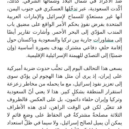
ضدّ الأكراد في شمال البلاد وشمالها الشرقي. كذلك،
أكّدت السعودية، عبر
تدخّلها
العسكري في جنوب اليمن،
أنها غير مستعدّةٍ للسماح لإسرائيل والإمارات العربية
المتحدة بفرض نفوذٍ بحكم الأمر الواقع على مضيق باب
المندب المؤدّي إلى البحر الأحمر. وأشارت تقارير أيضًا
إلى
مشاورات
جارية بين تركيا والسعودية وباكستان حول
إقامة حلفٍ دفاعي مشترك يهدف بصورة أساسية (وإن
ضمنيًا) إلى التصدّي للهيمنة الإسرائيلية الإقليمية.
يسعى هذا التحالف اليوم إلى تجنُّب حدوث ضربة أميركية
على إيران، إذ يرى أن مثل هذا الهجوم لن يؤدّي سوى
إلى تعزيز نفوذ إسرائيل، مع ما يحمله من مخاطر زعزعة
استقرار المنطقة بشكلٍ كبير. هذا لا يعني أنّ السعودية
وتركيا وإيران حلفاء دائمون، بل على العكس. فالظروف
قد تتغيّر. لكن في الوقت الراهن، لدى هذه الأطراف
الثلاثة مصلحةٌ مشتركةٌ في الحفاظ على وضعٍ قائمٍ لا
يمكن أن يميل لصالح إسرائيل، ولا سيما في ظلّ استعداد