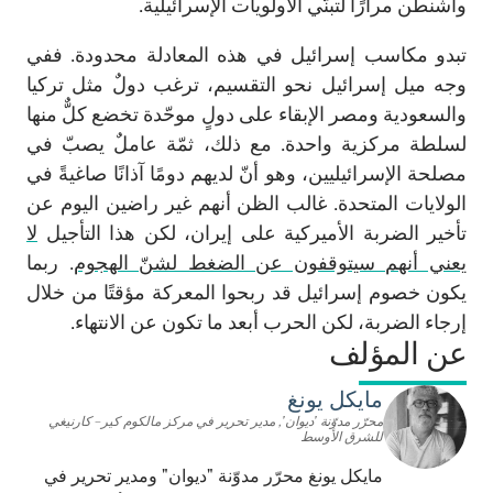
واشنطن مرارًا لتبنّي الأولويات الإسرائيلية.
تبدو مكاسب إسرائيل في هذه المعادلة محدودة. ففي
وجه ميل إسرائيل نحو التقسيم، ترغب دولٌ مثل تركيا
والسعودية ومصر الإبقاء على دولٍ موحّدة تخضع كلٌّ منها
لسلطة مركزية واحدة. مع ذلك، ثمّة عاملٌ يصبّ في
مصلحة الإسرائيليين، وهو أنّ لديهم دومًا آذانًا صاغيةً في
الولايات المتحدة. غالب الظن أنهم غير راضين اليوم عن
تأخير الضربة الأميركية على إيران، لكن هذا التأجيل
لا
يعني أنهم سيتوقفون عن الضغط لشنّ الهجوم
. ربما
يكون خصوم إسرائيل قد ربحوا المعركة مؤقتًا من خلال
إرجاء الضربة، لكن الحرب أبعد ما تكون عن الانتهاء.
عن المؤلف
مايكل يونغ
محرّر مدوّنة 'ديوان', مدير تحرير في مركز مالكوم كير– كارنيغي
للشرق الأوسط
مايكل يونغ محرّر مدوّنة "ديوان" ومدير تحرير في