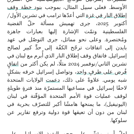
الأوسط. فعلى سبيل المثال، بموجب
بنود خطة وقف
إطلاق النار في غزة
التي أعدّها ترامب في تشرين الأول/
أكتوبر 2025، جرى تهميش مسألة حلّ القضية
الفلسطينية وتمّت الإشارة إليها بعبارات جاهزة
ومُختصرة. وعلى نحو مماثل، جرى التوصّل في عهد
بايدن إلى اتفاقات ترجّح الكفّة إلى حدٍّ كبير لصالح
إسرائيل. فاتفاق وقف إطلاق النار الذي أُبرم مع لبنان في
تشرين الثاني/نوفمبر 2024 مثلًا، لم يكن أكثر من
اتفاقٍ
فُرض على طرفٍ واحد
، وتواصل إسرائيل خرقه بشكلٍ
شبه يومي. علاوةً على ذلك،
دعمت
الولايات المتحدة
لاحقًا إسرائيل في مساعيها المستمرّة منذ فترةٍ طويلةٍ
لوقف عمليات قوة الأمم المتحدة المؤقّتة في لبنان
(اليونيفيل)، ما يمنحها هامشًا أكبر للتصرّف بحرية في
لبنان من دون أن تعيقها قوة دولية وترفع تقارير عن
سلوكها.
لعلّ أبرز مؤشّر على حجم النفوذ الإسرائيلي على