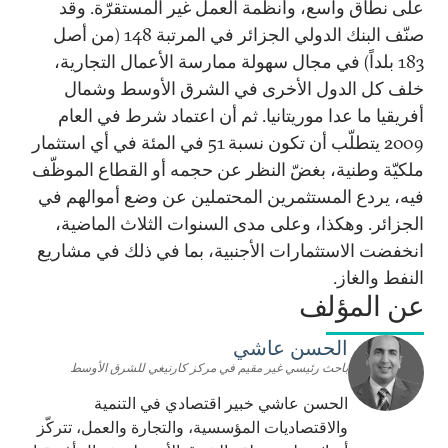
على نطاق واسع، وأنظمة العمل غير المستقرّة. وقد
صنّف البنك الدولي الجزائر في المرتبة 148 (من أصل
183 بلداً) في مجال سهولة ممارسة الأعمال التجارية،
خلف كل الدول الأخرى في الشرق الأوسط وشمال
أفريقيا ما عدا موريتانيا. ثم أن اعتماد شرط في العام
2009 يتطلّب أن تكون نسبة 51 في المئة في أي استثمار
ملكيّة وطنية، بغضّ النظر عن حجمه أو القطاع الموظّف
فيه، يردع المستثمرين المحتملين عن وضع أموالهم في
الجزائر. وهكذا، وعلى مدى السنوات الثلاث الماضية،
انخفضت الاستثمارات الأجنبية، بما في ذلك في مشاريع
النفط والغاز.
عن المؤلف
الحسن عاشي
باحث رئيسي غير مقيم في مركز كارنيغي للشرق الأوسط
الحسن عاشي خبير اقتصادي في التنمية
والاقتصاديات المؤسسية، والتجارة والعمل، تتركّز