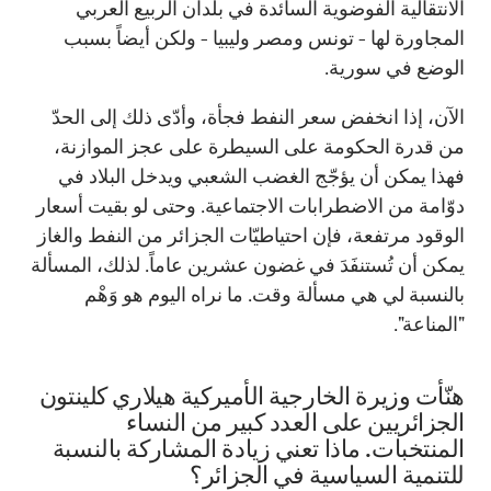
الانتقالية الفوضوية السائدة في بلدان الربيع العربي
المجاورة لها - تونس ومصر وليبيا - ولكن أيضاً بسبب
الوضع في سورية.
الآن، إذا انخفض سعر النفط فجأة، وأدّى ذلك إلى الحدّ
من قدرة الحكومة على السيطرة على عجز الموازنة،
فهذا يمكن أن يؤجّج الغضب الشعبي ويدخل البلاد في
دوّامة من الاضطرابات الاجتماعية. وحتى لو بقيت أسعار
الوقود مرتفعة، فإن احتياطيّات الجزائر من النفط والغاز
يمكن أن تُستنفَدَ في غضون عشرين عاماً. لذلك، المسألة
بالنسبة لي هي مسألة وقت. ما نراه اليوم هو وَهْم
"المناعة".
هنّأت وزيرة الخارجية الأميركية هيلاري كلينتون
الجزائريين على العدد كبير من النساء
المنتخبات. ماذا تعني زيادة المشاركة بالنسبة
للتنمية السياسية في الجزائر؟