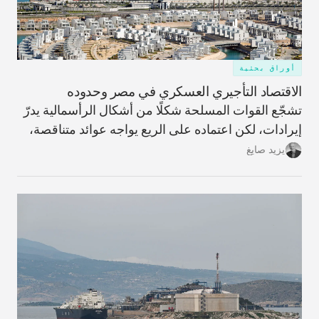
أوراق بحثية
الاقتصاد التأجيري العسكري في مصر وحدوده
تشجّع القوات المسلحة شكلًا من أشكال الرأسمالية يدرّ
إيرادات، لكن اعتماده على الريع يواجه عوائد متناقصة،
ما يحمّل البلاد تكاليف ضخمة غير قابلة للاسترداد وعوائد
يزيد صايغ
مؤجّلة، ويزيد اعتمادها على الاقتراض الخارجي.