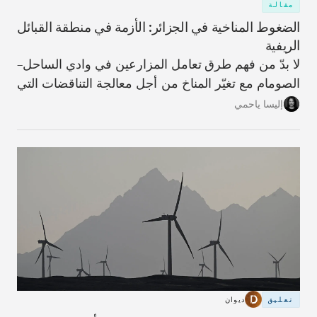
مقالة
الضغوط المناخية في الجزائر: الأزمة في منطقة القبائل
الريفية
لا بدّ من فهم طرق تعامل المزارعين في وادي الساحل–
الصومام مع تغيّر المناخ من أجل معالجة التناقضات التي
تؤدّي من خلالها عملية التكيّف، على المستويَين الفردي
إليسا ياحمي
والمؤسّسي، إلى زيادة تأثُّر المنطقة بالعوامل المناخية،
وتقويض النسيج الاجتماعي والهوية الزراعية اللذَين كانا
في يومٍ من الأيام سمةً مميّزة للحياة فيها.
تعليق
ديوان