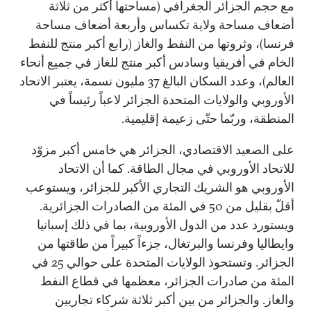
مع حجم الجزائر الجغرافي (مساحتها أكثر من ثلاثة
أضعاف مساحة ولاية تكساس وأربعة أضعاف مساحة
فرنسا)، وثروتها من النفط والغاز (رابع أكبر منتج للنفط
الخام في أفريقيا وسادس أكبر منتج للغاز في جميع أنحاء
العالم)، وعدد السكان البالغ 37 مليون نسمة، يعتبر الاتحاد
الأوروبي والولايات المتحدة الجزائر لاعباً رئيساً في
المنطقة، وربّما حتّى زعيمة إقليمية.
على الصعيد الاقتصادي، الجزائر هي خامس أكبر مزوّد
للاتحاد الأوروبي في مجال الطاقة. كما أن الاتحاد
الأوروبي هو الشريك التجاري الأكبر للجزائر، ويستوعب
أقلّ بقليل من 50 في المئة من الصادرات الجزائرية.
ويستورد عدد من الدول الأوروبية، بما في ذلك إسبانيا
وايطاليا وفرنسا والبرتغال، جزءاً كبيراً من طاقتها من
الجزائر. وتستحوذ الولايات المتحدة على حوالي 25 في
المئة من صادرات الجزائر، معظمها في قطاع النفط
والغاز. والجزائر من بين أكبر ثلاثة شركاء تجاريين