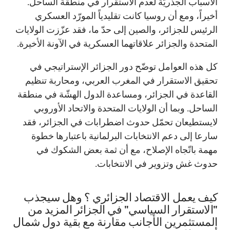
الأسباب الجذريّة لعدم الاستقرار في منطقة الساحل.
أخيراً، ومع أن روسيا كانت تقليدياً المورّد العسكري
الرئيس للجزائر، والصين إلى حدّ ما، فقد عزّزت الولايات
المتحدة والجزائر علاقاتهما العسكرية في الآونة الأخيرة.
كل هذه العوامل توضّح دور الجزائر الإستراتيجي في
تحقيق الاستقرار في المغرب العربي، ومحاربة تنظيم
القاعدة في الجزائر، ومساعدة الدول الهشّة في منطقة
الساحل. وبما أن الولايات المتحدة والاتحاد الأوروبي
لايستطيعان تحمّل حدوث اضطرابات في الجزائر، فقد
سارعا إلى دعم الانتخابات البرلمانية باعتبارها خطوة
مهمة باتّجاه الإصلاح، مع أن ثمة بعض الشكوك في
حدوث غش وتزوير في الانتخابات.
كيف يعمل الاقتصاد الجزائري ؟ وهل سيجذب
"الاستقرار السياسي" في الجزائر المزيد من
المستثمرين الأجانب مقارنة مع بقية دول شمال