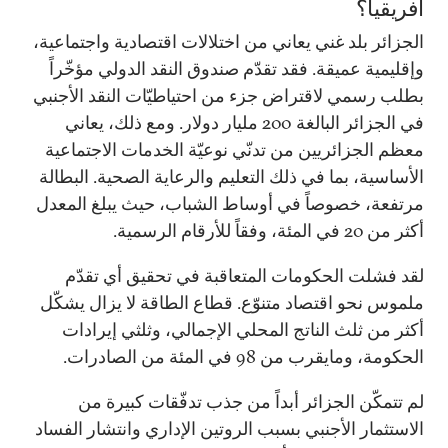
أفريقيا؟
الجزائر بلد غني يعاني من اختلالات اقتصادية واجتماعية،
وإقليمية عميقة. فقد تقدّم صندوق النقد الدولي مؤخّراً
بطلب رسمي لاقتراض جزء من احتياطيّات النقد الأجنبي
في الجزائر البالغة 200 مليار دولار. ومع ذلك، يعاني
معظم الجزائريين من تدنّي نوعيّة الخدمات الاجتماعية
الأساسية، بما في ذلك التعليم والرعاية الصحية. البطالة
مرتفعة، خصوصاً في أوساط الشباب، حيث يبلغ المعدل
أكثر من 20 في المئة، وفقاً للأرقام الرسمية.
لقد فشلت الحكومات المتعاقبة في تحقيق أي تقدّم
ملموس نحو اقتصاد متنوّع. قطاع الطاقة لا يزال يشكّل
أكثر من ثلث الناتج المحلي الإجمالي، وثلثي إيرادات
الحكومة، ومايقرب من 98 في المئة من الصادرات.
لم تتمكّن الجزائر أبداً من جذب تدفّقات كبيرة من
الاستثمار الأجنبي بسبب الروتين الإداري وانتشار الفساد