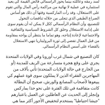
لسد رمقه وعائلته بينما يحوز الرأسمالي فائض القيمة كي يعيد
استثماره في عملية لا نهائية من مراكمة رأس المال والتي تقوم
على الاستغلال، وقد رأت الماركسية وقتها أن ذلك هو أساس
الصراع الطبقي الذي تتجلى من خلاله تناقضات التحول
للتصنيع، وأن النظام الرأسمالي ككل لا يمكن له أن يقوم سوى
على إدامة الاستغلال وخلق كل الشروط السياسية والثقافية
والاجتماعية لإعادة إنتاجه، وهو تماما ما ينتظر أن يواجه بمقاومة
من قبل العمال تفضي إلى ثورة البروليتاريا تنهي الاستغلال
بالقضاء على أسس النظام الرأسمالي.
كان التصنيع في شمال غرب أوروبا وفي الولايات المتحدة
يجري على وقع هجرة متسارعة من الريف للمدينة (أو
من الخارج في حالة الولايات المتحدة) تأتي بآلاف من
المهاجرين الفقراء الذين لا يملكون سوى قوة عملهم كي
يبيعوها لأصحاب المصانع والورش، صحيح أن البطالة
كانت متفاقمة في تلك الفترة على نحو حذا بماركس
وإنجلز إلى الحديث عن العاطلين عن العمل باعتبارهم
"جيشا احتياطيا" يستخدم لتخفيض الأجور أكثر مما هي