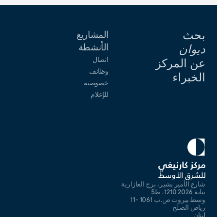
بحث
المشاريع
الأنشطة
ديوان
اتصال
عن المركز
وظائف
الخبراء
خصوصية
للإعلام
شارع الأمير بشير، برج العازارية
بناية 2026 1210، ط5
وسط بيروت ص.ب 1061 -11
رياض الصلح
لبنان