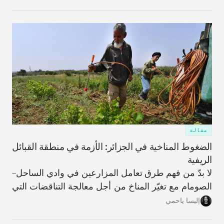
مؤجّلة، ويزيد اعتمادها على الاقتراض الخارجي.
مقالة
الضغوط المناخية في الجزائر: الأزمة في منطقة القبائل
الريفية
لا بدّ من فهم طرق تعامل المزارعين في وادي الساحل–
الصومام مع تغيّر المناخ من أجل معالجة التناقضات التي
تؤدّي من خلالها عملية التكيّف، على المستويَين الفردي
إليسا ياحمي
والمؤسّسي، إلى زيادة تأثُّر المنطقة بالعوامل المناخية،