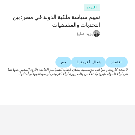
البحث
تقييم سياسة ملكية الدولة في مصر: بين
التحديات والمقتضيات
يزيد صايغ
اقتصاد
شمال أفريقيا
مصر
لا تتخذ كارنيغي مواقف مؤسسية بشأن قضايا السياسة العامة؛ الآراء المعبر عنها هنا
هي آراء المؤلف(ين) ولا تعكس بالضرورة آراء كارنيغي أو موظفيها أو أمنائها.