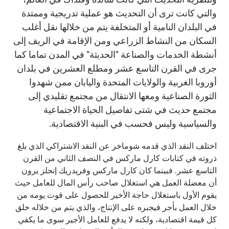
والتي كانت ترى أن التحديث هو عملية تدريجية وممتدة
في البلدان النامية أو المتخلفة يتم من خلالها نقل أغلب
السكان من النشاط الزراعي ومن الإقامة في الريف إلى
أنشطة الخدمات والصناعة "الحديثة" في المدن تماما كما
جرى في القرن التاسع عشر ومطلع العشرين في بلدان
أوروبا الغربية والولايات المتحدة واليابان ممن شهدوا
الثورة الصناعية ومعها الانتقال من مجتمع تقليدي إلى
مجتمع حديث في شتى تفاصيل الحياة الاجتماعية
والسياسية وليس فحسب في البنية الاقتصادية.
اختلف النقد الذي قدمه شوماخر عن النقد الاشتراكي الذي بلغ
ذروته في كتابات كارل ماركس في النصف الثاني من القرن
التاسع عشر. فبينما كان كارل ماركس وفريدريك إنجلز يرون
أن معضلة العمل هي استغلال صاحب رأس المال للعامل حيث
يقوم الأول باستغلال حاجة الأخير للحصول على قوت يومه من
خلال العمل بأجر فيجبره على الإنتاج، والذي يتم من خلاله خلق
كل قيمة اقتصادية، ولكنه لا يدفع للعامل الأجير سوى ما يكفي