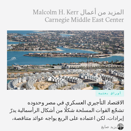
المزيد من أعمال Malcolm H. Kerr
Carnegie Middle East Center
أوراق بحثية
الاقتصاد التأجيري العسكري في مصر وحدوده
تشجّع القوات المسلحة شكلًا من أشكال الرأسمالية يدرّ
إيرادات، لكن اعتماده على الريع يواجه عوائد متناقصة،
ما يحمّل البلاد تكاليف ضخمة غير قابلة للاسترداد وعوائد
يزيد صايغ