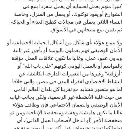
كبيرا منهم يعمل لحسابه أي يعمل منفردا يبيع في
الشوارع أو يقود توكتوك، أو يعمل من المنزل، وخاصة
النساء اللائي يعملن في مجالات كطبخ الغذاء أو الحياكة
ثم يقمن ببيع منتجاتهن في الأسواق.
ولا يتمتع هؤلاء بأي شكل من أشكال الحماية الاجتماعية أو
الأمان الوظيفي فهم يعملون باليومية أو بأجور غير ثابتة
وبدون عقود عمل، وغالبا ما تكون علاقات العمل مؤقتة
بالمواسم أو بالعمل اليومي كونهم "على باب الله" أو
"أرزقية" وغيرها من التعبيرات الدارجة الكاشفة عن
النشاط الاقتصادي لفقراء المدن في مصر، والتي خلافا
لما هو متصور تتشابه مع تقريبا كل بلدان العالم النامي
من حيث غلبة الأنشطة غير الرسمية، ولكن بجانب غياب
الأمان الوظيفي والضمان الاجتماعي فإن وظائف هؤلاء
غالبا ما تكون هامشية وهشة ومنخفضة الإنتاجية ومن ثم
منخفضة الأجر (أو الدخل لأصحاب العمل الذاتي)، أي
تماما كما تحدث شوماخر قبل أكثر من أربعين سنة هم