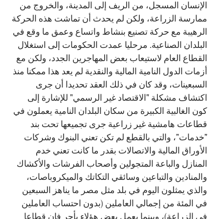
الإنسان المسجل، من الريف إلى المدينة، والخروج من
ممارسة الزراعة، ولكن لم يحدث أن تماشت هذه الحركة
الرهيبة مع حركة تصنيع بنشاط واتساع وعمق ما وقع في
البلدان الصناعية. مرحليا عمدت الحكومات إلى استغلال
القطاع العام لاستيعاب بعض المهاجرين الجدد، ولكن مع
أزمات الدول النامية المالية والنقدية لم يعد هذا ممكنا منذ
السبعينات، وقد كان في ذلك العقد تحديدا أن جرى
اكتشاف مشكلة "الاقتصاد غير الرسمي" للإشارة إلى
كون الغالبية الكبيرة من سكان البلدان النامية يعملون في
قطاعات هامشية غير زراعية جرى تجميعها تحت بند
"خدمات"، والتي بالقطع لم تكن تعني البنوك وشركات
الأوراق المالية والاتصالات بقدر ما كانت تعني خدم
المنازل والباعة المتجولين وأصحاب الفرشات والأكشاك
والمنادين والتباعين وسائقي التكاتك والميكروباصات،
والذي يمثلون اليوم في بلد مثل مصر ما يناهز السبعين
في المئة من إجمالي العاملين (بدون احتساب العاملين
في الزراعة)، وبينما يعمل بعض هؤلاء بأجر فإن قطاعا