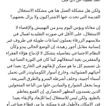
ولكن هل مشكلة العمل هنا هي مشكلة الاستغلال
القديمة التي تحدث عنها الاشتراكيون ولا يزال بعضهم؟
إن معاناة وبؤس اليوم يبدو من التهميش والإقصاء لا
الاستغلال، على الأقل في صورته التقليدية لعمال في
ملابسهم الزرقاء يعملون لساعات طويلة في ظروف غير
إنسانية مقابل أجور زهيدة، إن الوضع الحالي يبدو وكأن
النظام الاجتماعي بتفاصيله يتشكل لا لإدماج هؤلاء الفقراء
والمفقرين بغية استغلالهم كما كان في الثورة الصناعية
بل تصميم كل ما هو ممكن لإبقائهم في الخارج: بعيدا في
أحيائهم العشوائية، وخارج أسوار الكومباوندز التي تحمل
أسماء أجنبية، وخلف أشرطة المترو والطرق السريعة،
وبما يجعل الشوارع والميادين خلوا من الباعة المتجولين
الذين يفسدون المظهر الحضاري. إن القمع يتعاظم
بالطبع، ولكن ليس للاستغلال إنما للإبعاد والإبقاء بعيدا
قدر الإمكان ولأطول فترة ممكنة. ما من قطاع صناعي أو