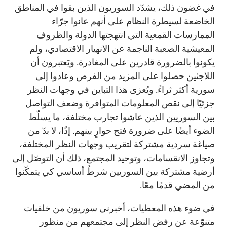
في غضون ذلك، يشدّد السوريون الذين بقوا في المناطق
الخاضعة لسيطرة النظام على أنهم عانوا جرّاء
الممارسات القمعية التي انتهجتها الدولة والظروف
المعيشية الصعبة الناجمة عن الانهيار الاقتصادي، ولم
يكونوا بالضرورة قادرين على المغادرة. ويَعتبرون أن
اللاجئين حصلوا على المزيد من الفرص وعادوا إلى
سورية أكثر ثراءً. ويُعزى هذا التباين في وجهات النظر
جزئيًا إلى نقص المعلومات المتوافرة وضعف التواصل
بين السوريين الذين عاشوا تجارب مختلفة، ما يسلّط
الضوء أيضًا على ضرورة فتح حوارٍ بينهم. إذًا، لا بدّ من
صياغة سردية مشتركة لتقريب وجهات النظر المختلفة،
وتجاوز الانقسامات، وتوحيد المجتمع، ذلك أن التوصّل إلى
أرضية مشتركة بين السوريين شرطٌ أساسي كي يتمكّنوا
من المضي قدمًا معًا.
في ضوء هذه المعطيات، أخبرني سوريون من خلفيات
متنوّعة عن رفض النظر إلى مجتمعهم من منظور