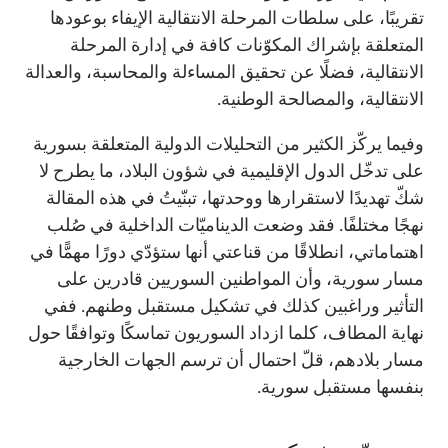
تقريبًا، على سلطات المرحلة الانتقالية الإيفاء بوعودها
المتعلقة بإشراك المكوّنات كافة في إدارة المرحلة
الانتقالية، فضلًا عن تحقيق المساءلة والمحاسبة، والعدالة
الانتقالية، والمصالحة الوطنية.
وفيما يركّز الكثير من التحليلات الدولية المتعلقة بسورية
على تدخّل الدول الإقليمية في شؤون البلاد، ما يطرح لا
شكّ تهديدًا لاستقرارها ووحدتها، تبنّيتُ في هذه المقالة
نهجًا مختلفًا. فقد وضعت الديناميّات الداخلية في صُلب
اهتماماتي، انطلاقًا من قناعتي أنها ستؤدّي دورًا مهمًّا في
مسار سورية، وأن المواطنين السوريين قادرين على
التأثير وراغبين كذلك في تشكيل مستقبل وطنهم. ففي
نهاية المطاف، كلما ازداد السوريون تماسكًا وتوافقًا حول
مسار بلادهم، قلّ احتمال أن ترسم الجهات الخارجية
بنفسها مستقبل سورية.