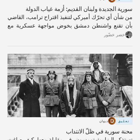
سورية الجديدة ولبنان القديم: أزمة غياب الدولة
من شأن أي تحرّك أميركي لتنفيذ اقتراح ترامب، القاضي
بأن تقنع واشنطن دمشق بخوض مواجهة عسكرية مع
حزب الله، أن يؤدّي إلى عواقب كارثية.
خضر خضّور
تعليق
ديوان
محنة سورية في ظلّ الانتداب
تستذكر إليزابيث تومسون، في مقابلة معها، كيف صاغت