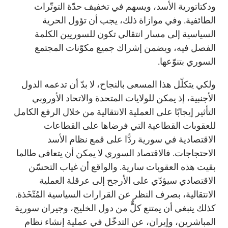
ودكتاتورية الأسد، ويسهم في تخفيف حدّة التوتّرات
الطائفية. وفي موازاة ذلك، يجب أن تؤول الحرية
السياسية إلى مسار انتقالي تكون للسوريين الكلمة
الفصل فيه، ويضمن إشراك جميع مكوّنات المجتمع
السوري بتنوّعها.
ولكي يتكلّل هذا المسعى بالنجاح، لا بدّ أن تدعمه الدول
الأجنبية، إذ يمكن للولايات المتحدة والاتحاد الأوروبي
التأثير إيجابًا على العملية الانتقالية من خلال الرفع الكامل
للعقوبات القطاعية التي فرضاها على القطاعات
الاقتصادية في سورية ردًّا على قمع نظام الأسد
الاحتجاجات. فالاقتصاد السوري لا يمكن أن يتعافى طالما
بقيت هذه العقوبات سارية. والواقع أن غياب التحسّن
الاقتصادي سيؤدّي على الأرجح إلى عرقلة العملية
الانتقالية، بصرف النظر عن القرارات السياسية المُتّخَذة.
كذلك ينبغي أن يمتنع كلٌّ من دول الخليج، وجيران سورية
المباشرين، وإيران، عن التدخّل في عملية إنشاء نظام