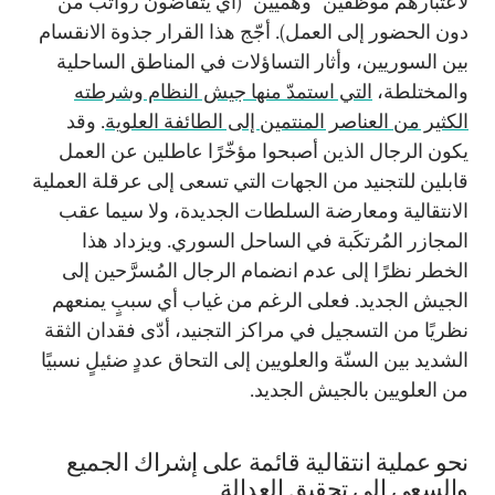
لاعتبارهم موظّفين "وهميين" (أي يتقاضون رواتب من
دون الحضور إلى العمل). أجّج هذا القرار جذوة الانقسام
بين السوريين، وأثار التساؤلات في المناطق الساحلية
والمختلطة،
التي استمدّ منها جيش النظام وشرطته
الكثير من العناصر المنتمين إلى الطائفة العلوية
. وقد
يكون الرجال الذين أصبحوا مؤخّرًا عاطلين عن العمل
قابلين للتجنيد من الجهات التي تسعى إلى عرقلة العملية
الانتقالية ومعارضة السلطات الجديدة، ولا سيما عقب
المجازر المُرتكَبة في الساحل السوري. ويزداد هذا
الخطر نظرًا إلى عدم انضمام الرجال المُسرَّحين إلى
الجيش الجديد. فعلى الرغم من غياب أي سببٍ يمنعهم
نظريًا من التسجيل في مراكز التجنيد، أدّى فقدان الثقة
الشديد بين السنّة والعلويين إلى التحاق عددٍ ضئيلٍ نسبيًا
من العلويين بالجيش الجديد.
نحو عملية انتقالية قائمة على إشراك الجميع
والسعي إلى تحقيق العدالة