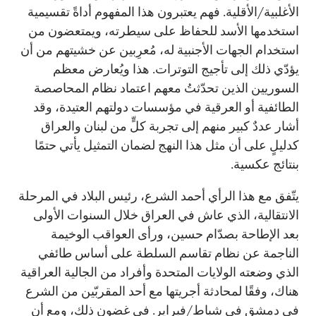
الأغلبية/الأقلية. فهم يعتبرون هذا المفهوم أداةً تقسيمية
استخدمها الأسد للحفاظ على سيطرته، ويمتعضون من
استخدام الجهات الأجنبية له، مُعرِبين عن خشيتهم من أن
يؤدّي ذلك إلى تأجيج التوترات. هذا ويُعارض معظم
السوريين الذين تحدّثتُ معهم اعتماد نظام المحاصصة
الطائفية أو العرقية في مؤسسات دولتهم العتيدة، وقد
أشار عددٌ كبير منهم إلى تجربة كلٍّ من لبنان والعراق
كدليلٍ على أن مثل هذا النهج لضمان التمثيل يأتي حتمًا
بنتائج عكسية.
يتّفق مع هذا الرأي أحمد الشرع، رئيس البلاد في المرحلة
الانتقالية، الذي عاش في العراق خلال السنوات الأولى
بعد الإطاحة بصدّام حسين، ورأى العواقب الوخيمة
الناجمة عن نظام تقاسم السلطة على أساس طائفي
الذي وضعته الولايات المتحدة وأفراد من الجالية العراقية
هناك، وفقًا لمحادثة أجريتها مع أحد المقربّين من الشرع
في دمشق في شباط/فبراير. في غضون ذلك، ومع أن