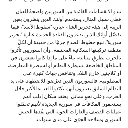
تبدو الانقسامات القائمة بين السوريين واضحةً للعيان.
فعلى سبيل المثال، يستخدم أولئك الذين ينظرون بعين
الريبة إلى هيئة تحرير الشام عبارة "سقوط الأسد"، فيما
يفضّل أولئك الذين يدعمون القيادة الجديدة عبارة "تحرير
سورية". تنبع خطوط الصدع جزئيًا من حقيقة أن لكلّ
منطقة تركيبتها السكانية المختلفة، وأن السوريين تأثّروا
بالحرب بطرقٍ متباينة، بناءً على ما إذا كانوا يعيشون في
المناطق الخاضعة لسيطرة النظام أو لسيطرة المعارضة،
أو كلاجئين خارج البلاد. وتتنافس جهاتٌ كثيرة على
المظلومية. فالسوريون الذين تعرّضوا للاضطهاد على يد
النظام السابق يعتبرون أنهم تكبّدوا العبء الأكبر خلال
الحرب. وعلى نحوٍ مماثل، يعتقد سكان إدلب أنهم
يستحقون المكافآت في سورية الجديدة لأنهم تحمّلوا
عمليات القصف والغارات الجوية التي نفّذها الجيش
السوري وسلاحه الجوّي على مدى سنوات.