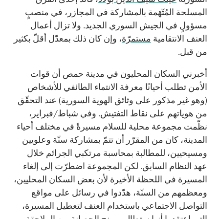
المسلحة المُتّهَمة بالمشاركة في المجازر، في منصبٍ
مسؤولٍ في الجيش السوري الجديد. ولا تزال أعمال
العنف الانتقامية
مستمرّة
، وإن كان ذلك بمعدّل أقلّ بكثير
من قبل.
أخبرني السكان المحليون في مدينة حمص أن قوات
الأمن تطلب أحيانًا معرفة الانتماء الطائفي للأشخاص
(وهو غير مذكور على وثائق الهوية السورية) عند التحقّق
من هوياتهم على نقاط التفتيش. وفي شباط/فبراير،
نظّمت مجموعة محلية للسلام مسيرةً في مختلف أحياء
المدينة، كان من المقرّر أن تتمّ بمشاركة سنّة وعلويين
ومسيحيين، للمطالبة بمحاسبة مرتكبي الجرائم خلال
عهد النظام السابق. لكن المجموعة اضطرّت إلى إلغاء
المسيرة في اللحظة الأخيرة لأن بعض السكان المحليين،
ومعظمهم من السنّة، هدّدوا في رسائل على مواقع
التواصل الاجتماعي باستخدام العنف لتعطيل المسيرة،
التي اعتقدوا أنها ستطالب بمنح الحصانة من الملاحقة