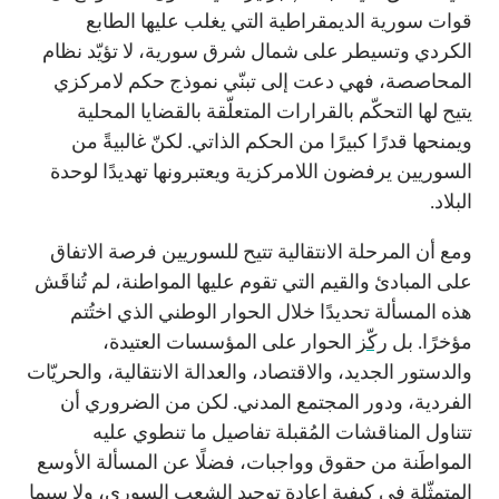
قوات سورية الديمقراطية التي يغلب عليها الطابع
الكردي وتسيطر على شمال شرق سورية، لا تؤيّد نظام
المحاصصة، فهي دعت إلى تبنّي نموذج حكم لامركزي
يتيح لها التحكّم بالقرارات المتعلّقة بالقضايا المحلية
ويمنحها قدرًا كبيرًا من الحكم الذاتي. لكنّ غالبيةً من
السوريين يرفضون اللامركزية ويعتبرونها تهديدًا لوحدة
البلاد.
ومع أن المرحلة الانتقالية تتيح للسوريين فرصة الاتفاق
على المبادئ والقيم التي تقوم عليها المواطنة، لم تُناقَش
هذه المسألة تحديدًا خلال الحوار الوطني الذي اختُتم
مؤخرًا. بل
ركّز
الحوار على المؤسسات العتيدة،
والدستور الجديد، والاقتصاد، والعدالة الانتقالية، والحريّات
الفردية، ودور المجتمع المدني. لكن من الضروري أن
تتناول المناقشات المُقبلة تفاصيل ما تنطوي عليه
المواطَنة من حقوق وواجبات، فضلًا عن المسألة الأوسع
المتمثّلة في كيفية إعادة توحيد الشعب السوري، ولا سيما