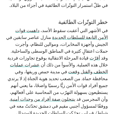
في ظلّ استمرار التوتّرات الطائفية في أجزاء من البلاد.
خطر التوتّرات الطائفية
في الأشهر التي أعقبت سقوط الأسد،
داهمت قوات
الأمن التابعة للسلطات الجديدة
منازل عناصر سابقين في
الجيش وأجهزة المخابرات، وموالين للنظام، وأجرت
حملات اعتقالٍ كثيرة في المناطق الوسطى والساحلية.
وقد
أقرّت
قيادة المرحلة الانتقالية بوقوع تجاوزات فردية
خلال هذه العملية. والأسوأ من ذلك أن
عشرات عمليات
الخطف والقتل وقعت
في مدينة حمص وريفها، وفي
محافظة حماة. من الصعب تحديد هوية الجناة إذ لا يرتدي
جميع أفراد قوات الأمن زيًّا رسميًا واضحًا، ما يعني أنهم
يستطيعون بسهولة التهرّب من المحاسبة على أفعالهم،
وأن المجرمين قد
ينتحلون صفة أفراد من وحدات أمنية
.
ووفقًا لمسؤول أجنبي مقيم في دمشق تحدّثتُ معه في
شباط/ فبراير، تحرّكت السلطات الجديدة لاستبدال