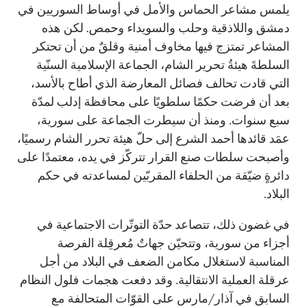
يلمس مشاعر الحماس والأمل في أوساط السوريين في
دمشق واللاذقية وحلب والسويداء وحمص. لكن هذه
المشاعر تمتزج فيها مخاوف أمنية وقلقٌ من أن تحتكر
السلطةَ هيئةُ تحرير الشام، الجماعة الإسلامية السنّية
التي قادت تحالف فصائل المعارضة الذي أطاح بالأسد،
بعد أن فرضت حكمًا سلطويًا على محافظة إدلب لمدّة
سبع سنوات. ومنذ أن سيطرت الجماعة على سورية،
عمَد قائدها أحمد الشرع إلى حلّ هيئة تحرر الشام رسميًا،
وأصبحت سلطات صنع القرار تتركّز في يده، معتمدًا على
دائرةٍ ضيّقة من الحلفاء المقربّين لمساعدته في حكم
البلاد.
في غضون ذلك، تتصاعد حدّة التوتّرات الاجتماعية في
أجزاء من سورية، وتتحيّن جهاتٌ مُعرقِلة الفرصة
المناسبة لاستغلال مكامن الضعف في البلاد من أجل
عرقلة العملية الانتقالية. وقد دفعت هجمات فلول النظام
السابق في آذار/مارس على القوّات المتحالفة مع