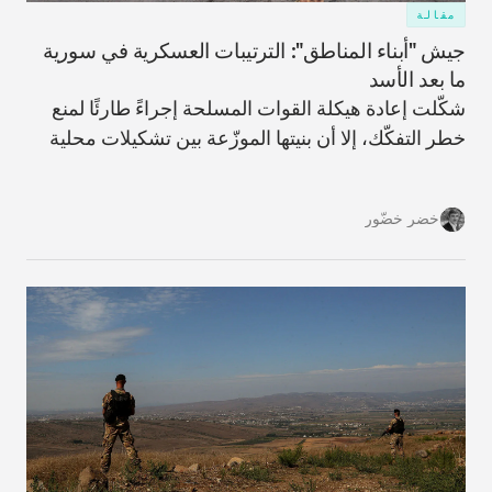
مقالة
جيش "أبناء المناطق": الترتيبات العسكرية في سورية
ما بعد الأسد
شكّلت إعادة هيكلة القوات المسلحة إجراءً طارئًا لمنع
خطر التفكّك، إلا أن بنيتها الموزّعة بين تشكيلات محلية
على الأرض قد تزيد من احتمالات حدوث تفكّكٍ في
المستقبل.
خضر خضّور