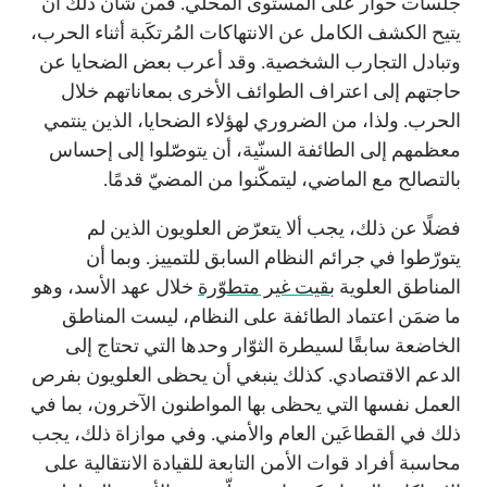
جلسات حوار على المستوى المحلي. فمن شأن ذلك أن
يتيح الكشف الكامل عن الانتهاكات المُرتكَبة أثناء الحرب،
وتبادل التجارب الشخصية. وقد أعرب بعض الضحايا عن
حاجتهم إلى اعتراف الطوائف الأخرى بمعاناتهم خلال
الحرب. ولذا، من الضروري لهؤلاء الضحايا، الذين ينتمي
معظمهم إلى الطائفة السنّية، أن يتوصّلوا إلى إحساس
بالتصالح مع الماضي، ليتمكّنوا من المضيّ قدمًا.
فضلًا عن ذلك، يجب ألا يتعرّض العلويون الذين لم
يتورّطوا في جرائم النظام السابق للتمييز. وبما أن
المناطق العلوية
بقيت غير متطوّرة
خلال عهد الأسد، وهو
ما ضمَن اعتماد الطائفة على النظام، ليست المناطق
الخاضعة سابقًا لسيطرة الثوّار وحدها التي تحتاج إلى
الدعم الاقتصادي. كذلك ينبغي أن يحظى العلويون بفرص
العمل نفسها التي يحظى بها المواطنون الآخرون، بما في
ذلك في القطاعَين العام والأمني. وفي موازاة ذلك، يجب
محاسبة أفراد قوات الأمن التابعة للقيادة الانتقالية على