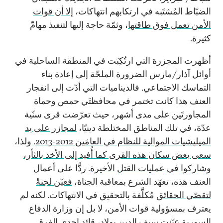
الضبّاط المُشتَبه في ارتكابهم انتهاكات،
إلا أن قوات
الأمن تعمل فوق طاقتها
، وثمّة حاجة إليها لتنفيذ مهامّ
كثيرة.
أظهرت المجزرة التي ارتُكِبَت في المنطقة الساحلية في
أوائل آذار/مارس الضرورة الملحّة إلى إعادة بناء
التماسك الاجتماعي. فالديناميات التي أدّت إلى انفجار
العنف هذا كانت تختمر في محافظتَي حمص وحماة
المجاورتَين على مدى أشهر، حيث تعرّضت قرى سنّية
عدّة، في تلك المناطق المختلطة دينيًا،
لمجازر على يد
الميليشيات الموالية للنظام في العامَين 2012-2013
. ولذا،
سعى بعض سكان هذه القرى كما أُفيد إلى الأخذ بالثأر،
وشاركوا في عمليات القتل الأخيرة
. ردًّا على أعمال
العنف هذه، تعهّد الشرع بمعاقبة الجناة،
فعيّن لجنةً
لتقصّي الحقائق
مُكلَّفة بالتحقيق في الانتهاكات. لكنه لم
يعترف بمسؤولية قوات الأمن، لا بل إن وزارة الدفاع
السورية
عيّنت سيف الدين بولاد
، قائد إحدى الفرق