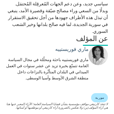
سياسي جديد، وعن دعم الجهات المُعرقِلة المُحتمَل.
وبدلًا من السعي وراء مصالح ضيّقة وقصيرة الأمد، ينبغي
أن تبذل هذه الأطراف جهودها من أجل تحقيق الاستقرار
في سورية الجديدة، لما فيه صالح بلدانها وخير الشعب
السوري.
عن المؤلف
ماري فوريستييه
ماري فوريستييه باحثة ومحلّلة في مجال السياسة
العامة تتمتّع بخبرة تزيد عن عشر سنوات في العمل
الميداني في البلدان المتأثّرة بالنزاعات داخل
منطقة الشرق الأوسط وآسيا الوسطى.
سورية
لا تتخذ كارنيغي مواقف مؤسسية بشأن قضايا السياسة العامة؛ الآراء المعبر عنها هنا
هي آراء المؤلف(ين) ولا تعكس بالضرورة آراء كارنيغي أو موظفيها أو أمنائها.