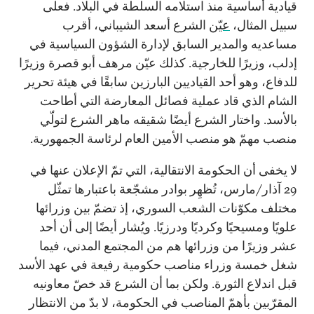
قيادية أساسية منذ استلامه السلطة في البلاد. فعلى
سبيل المثال،
عيّن
الشرع أسعد الشيباني، أقرب
مساعديه والمدير السابق لإدارة الشؤون السياسية في
إدلب، وزيرًا للخارجية. كذلك عيّن مرهف أبو قصرة وزيرًا
للدفاع، وهو أحد القياديين البارزين سابقًا في هيئة تحرير
الشام الذي قاد عملية فصائل المعارضة التي أطاحت
بالأسد. واختار الشرع أيضًا شقيقه ماهر الشرع لتولّي
منصب مهمّ هو منصب الأمين العام لرئاسة الجمهورية.
لا يخفى أن الحكومة الانتقالية، التي تمّ الإعلان عنها في
29 آذار/مارس، تُظهِر بوادر مشجّعة باعتبارها تمثّل
مختلف مكوّنات الشعب السوري، إذ تضمّ بين وزرائها
علويًا ومسيحيًا وكرديًا ودرزيًا. ويُشار أيضًا إلى أن أحد
عشر وزيرًا من وزرائها هم من المجتمع المدني، فيما
شغل خمسة وزراء مناصب حكومية رفيعة في عهد الأسد
قبل اندلاع الثورة. ولكن بما أن الشرع قد خصّ معاونيه
المقرّبين بأهمّ المناصب في الحكومة، لا بدّ من الانتظار