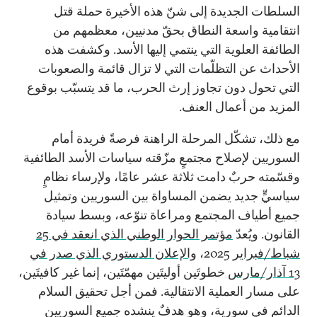
السلطات الجديدة إلى شنّ هذه الأخيرة حملة قتل
انتقامية واسعة النطاق بحقّ مدنيين، معظمهم من
الطائفة العلوية التي ينتمي إليها الأسد. وكشفت هذه
الأحداث عن التظلّمات التي لا تزال قائمة والصعوبات
التي تحول دون تجاوز إرث الحرب، ما قد يتسبّب بوقوع
المزيد من أعمال العنف.
مع ذلك، تشكّل المرحلة الراهنة فرصةً فريدة أمام
السوريين لإصلاح مجتمعٍ مزّقته سياسات الأسد الطائفية
وقسّمته حربٌ دامت ثلاثة عشر عامًا، ولإرساء نظامٍ
سياسيٍّ جديد يضمن المساواة بين السوريين وتمثيل
جميع أطياف المجتمع ومراعاة تنوّعه، وبسط سيادة
القانون. ويُعدّ
مؤتمر الحوار الوطني الذي انعقد في 25
شباط/فبراير
2025،
والإعلان الدستوري الذي صدر في
13 آذار/مارس
خطوتَين أوليتَين مهمّتَين، إنما غير كافيتَين،
على مسار العملية الانتقالية. فمن أجل تحقيق السلام
الدائم في سورية، وهو هدفٌ ينشده جميع السوريين