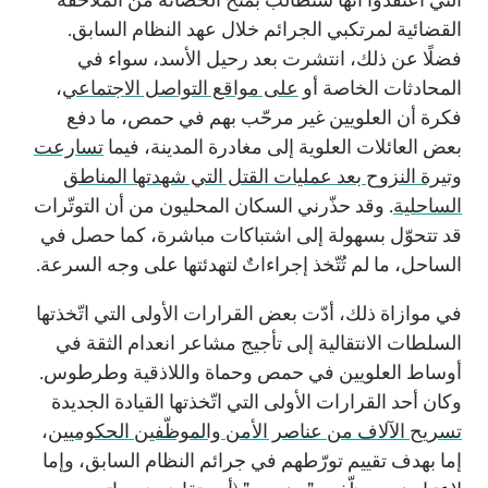
القضائية لمرتكبي الجرائم خلال عهد النظام السابق.
فضلًا عن ذلك، انتشرت بعد رحيل الأسد، سواء في
المحادثات الخاصة أو
على مواقع التواصل الاجتماعي
،
فكرة أن العلويين غير مرحّب بهم في حمص، ما دفع
بعض العائلات العلوية إلى مغادرة المدينة، فيما
تسارعت
وتيرة النزوح بعد عمليات القتل التي شهدتها المناطق
الساحلية
. وقد حذّرني السكان المحليون من أن التوتّرات
قد تتحوّل بسهولة إلى اشتباكات مباشرة، كما حصل في
الساحل، ما لم تُتّخذ إجراءاتٌ لتهدئتها على وجه السرعة.
في موازاة ذلك، أدّت بعض القرارات الأولى التي اتّخذتها
السلطات الانتقالية إلى تأجيج مشاعر انعدام الثقة في
أوساط العلويين في حمص وحماة واللاذقية وطرطوس.
وكان أحد القرارات الأولى التي اتّخذتها القيادة الجديدة
تسريح الآلاف من عناصر الأمن والموظّفين الحكوميين
،
إما بهدف تقييم تورّطهم في جرائم النظام السابق، وإما