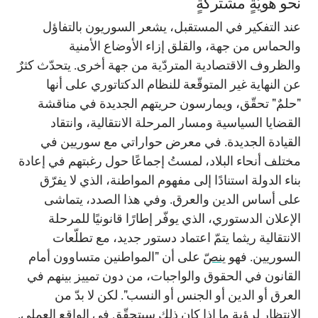
نحو هويّةٍ مشتركةٍ
عند التفكير في المستقبل، يشعر السوريون بالتفاؤل
والحماس من جهة، والقلق إزاء الأوضاع الأمنية
والظروف الاقتصادية المتردّية من جهة أخرى. يتحدّث كثرٌ
عن النهاية غير المتوقّعة للنظام الدكتاتوري على أنها
"حلمٌ" تحقّق، ويمارسون حريتهم الجديدة في مناقشة
القضايا السياسية ومسار المرحلة الانتقالية، وانتقاد
القيادة الجديدة. في معرض حواراتي مع سوريين في
مختلف أنحاء البلاد، لمستُ إجماعًا حول رغبتهم في إعادة
بناء الدولة استنادًا إلى مفهوم المواطنة، الذي لا يفرّق
على أساس الدين والعرق. وفي هذا الصدد، يتماشى
الإعلان الدستوري، الذي يوفّر إطارًا قانونيًا للمرحلة
الانتقالية ريثما يتمّ اعتماد دستور جديد، مع تطلّعات
السوريين. فهو
ينصّ
على أن "المواطنين متساوون أمام
القانون في الحقوق والواجبات، من دون تمييز بينهم في
العرق أو الدين أو الجنس أو النسب". لكن لا بدّ من
الانتظار لرؤية ما إذا كان ذلك سيتحقّق في الواقع العملي.