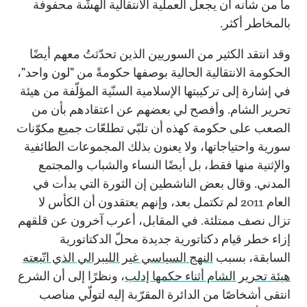
ما من شأنه أن يجعل العملية الانتقالية الهشّة محفوفة
بالمخاطر أكثر.
وقد انتقد الكثير من السوريين الذين تحدّثتُ معهم أيضًا
الحكومة الانتقالية الحالية بوصفها حكومةً من "لون واحد"،
في إشارة إلى تركيبتها الإسلامية السنّية المؤلّفة من هيئة
تحرير الشام. وأفصح لي بعضهم عن اعتقادهم بأن من
الصعب على حكومة كهذه أن تلبّي تطلعّات جميع مكوّنات
سورية واحتياجاتها، ولا يعنون بذلك المجموعات الطائفية
والإثنية منها فقط، بل أيضًا النساء والشباب والمجتمع
المدني. وقال بعض الناشطين إن الثورة التي بدأت في
العام 2011 لم تكتمل بعد، وإنهم يعتقدون أن الكأس لا
تزال نصف ممتلئة. في المقابل، أعرب آخرون عن قلقهم
إزاء خطر قيام دكتاتورية جديدة محلّ الدكتاتورية
السابقة، بسبب
النهج السياسي غير الليبرالي الذي اتّبعته
هيئة تحرير الشام أثناء حكمها إدلب
، ونظرًا إلى أن الشرع
انتقى أشخاصًا من الدائرة المقرّبة إليه لتولّي مناصب