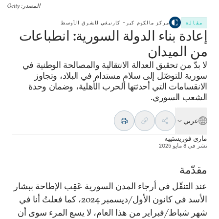
المصدر
: Getty
مقالة
مركز مالكوم كير– كارنيغي للشرق الأوسط
إعادة بناء الدولة السورية: انطباعات
من الميدان
لا بدّ من تحقيق العدالة الانتقالية والمصالحة الوطنية في
سورية للتوصّل إلى سلامٍ مستدام في البلاد، وتجاوز
الانقسامات التي أحدثتها الحرب الأهلية، وضمان وحدة
الشعب السوري.
عربي
ماري فوريستييه
نشر في
8 مايو 2025
مقدّمة
عند التنقّل في أرجاء المدن السورية عَقِب الإطاحة ببشار
الأسد في كانون الأول/ديسمبر 2024، كما فعلتُ أنا في
شهر شباط/فبراير من هذا العام، لا يسع المرء سوى أن