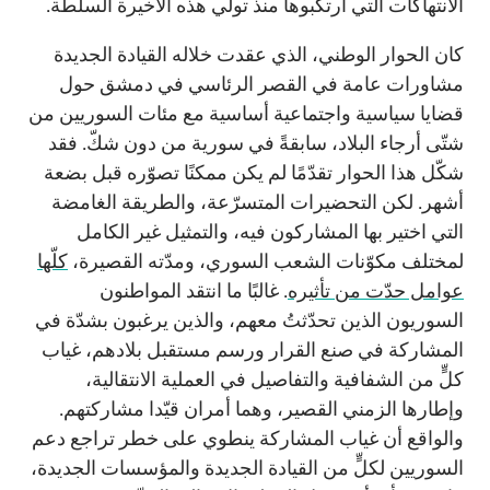
الانتهاكات التي ارتكبوها منذ تولّي هذه الأخيرة السلطة.
كان الحوار الوطني، الذي عقدت خلاله القيادة الجديدة
مشاورات عامة في القصر الرئاسي في دمشق حول
قضايا سياسية واجتماعية أساسية مع مئات السوريين من
شتّى أرجاء البلاد، سابقةً في سورية من دون شكّ. فقد
شكّل هذا الحوار تقدّمًا لم يكن ممكنًا تصوّره قبل بضعة
أشهر. لكن التحضيرات المتسرّعة، والطريقة الغامضة
التي اختير بها المشاركون فيه، والتمثيل غير الكامل
لمختلف مكوّنات الشعب السوري، ومدّته القصيرة،
كلّها
عوامل حدّت من تأثيره
. غالبًا ما انتقد المواطنون
السوريون الذين تحدّثتُ معهم، والذين يرغبون بشدّة في
المشاركة في صنع القرار ورسم مستقبل بلادهم، غياب
كلٍّ من الشفافية والتفاصيل في العملية الانتقالية،
وإطارها الزمني القصير، وهما أمران قيّدا مشاركتهم.
والواقع أن غياب المشاركة ينطوي على خطر تراجع دعم
السوريين لكلٍّ من القيادة الجديدة والمؤسسات الجديدة،