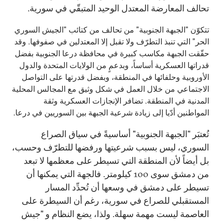
تحالف المعارضة المعتدل الوحيد المتبقّي في سورية.
تتكوّن "الجبهة الجنوبية" من تحالف من كتائب "الجيش السوري
الحر" التي تنبذ التطرّف ولا تقبل إلا المعتدلين في صفوفها. وقد
حقّقت الجبهة مكاسب كبيرة في محافظة درعا الجنوبية بفضل
قدراتها العسكرية أساساً، وبدعمٍ من الولايات المتحدة والدول
الأوروبية وحلفائها في المنطقة، وبفضل قدرتها على التواصل
الاجتماعي من خلال العمل في شكل وثيق مع المجالس المحلية
المدنية في المنطقة. تضافر الإنجازات العسكرية وثقة
المواطنين أدّيا إلى زيادة شرعية الجبهة بين السوريين في درعا.
تُعتبَر "الجبهة الجنوبية" أساسيةً في سياق الصراع
السوري، ليس بسبب شرعيتها ورفضها للتطرّف وحسب،
بل أيضاً لأن المنطقة التي تسيطر على معظمها لا تبعد
من دمشق سوى 100 كيلومتر. فالجهة التي يمكنها أن
تسيطر على دمشق في وسعها أن تُحدِّد المسار
المستقبلي للصراع في سورية، رغم أن السيطرة على
العاصمة ليست مهمة سهلة. ولذا، يضع النظام و "جيش