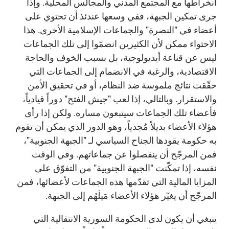
انخراطها مع المجتمع المدني والمجالس المحلية. وإذا
جرى تمكين الجبهة، ففي وسعها عندئذ أن تحتوي على
أعضاء في "النصرة" والجماعات الإسلامية الأخرى. هذا
الاحتواء ممكن لأن الكثيرين انضمّوا إلى تلك الجماعات
ليس عن قناعة أيديولوجية، بل بسبب الخوف والحاجة
الاقتصادية، والرغبة في الانضمام إلى الجماعات التي
حقّقت نتائج ملموسة ضد النظام، أو في تحقيق الأمن
والاستقرار. وبالتالي، إذا لعب "جيش الفتح" دوراً قيادياً،
فأعضاء تلك الجماعات سيتبعون مساره. ولكن إذا رأى
هؤلاء الأعضاء بديلاً مُجدياً، وهو الدور الذي يمكن أن تقوم
به حكومة يقودها الجناح السياسي لـ "الجبهة الجنوبية"،
فمن المرجّح أن ينفصلوا عن جماعاتهم. وفي الوقت
نفسه، إذا تمكّنت "الجبهة الجنوبية" من التفوّق على
المزايا المالية التي تقدّمها هذه الجماعات لأعضائها، فمن
المرجّح أن يغيّر هؤلاء الأعضاء مَيلَهُم إلى الجبهة.
ينبغي أن يكون لدى الحكومة السورية الانتقالية التي