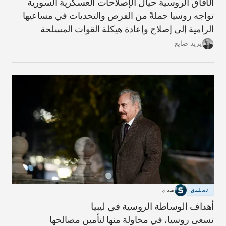
الآفاق الروسية حيال الإصلاحات العسكرية السورية
تواجه روسيا جملةً من الفرص والتحديات في مساعيها
الرامية إلى إصلاح وإعادة هيكلة القوات المسلحة
السورية، وهو الأمر الذي تعتبره أساسياً من أجل إنهاء
يزيد صايغ
الحرب الأهلية ضمن شروط تكون في آن مؤاتية لنظام
الأسد، وتؤدي إلى احتواء الانخراط الإيراني في البلاد،
وتخفّف من الدور الروسي القتالي.
تعليق
صدى
أهداف الوساطة الروسية في ليبيا
تسعى روسيا، في محاولة منها لتأمين مصالحها