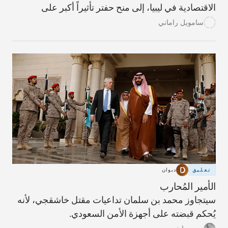
الاقتصادية في ليبيا، إلى منح حفتر تأثيراً أكبر على
التسوية الدبلوماسية التي قد يجري التوصل إليها مستقبلاً
سامويل راماني
بوساطة من الأمم المتحدة.
تعليق
ديوان
الأمير المُحارب
سيتجاوز محمد بن سلمان تداعيات مقتل خاشقجي، لأنه
يُحكم قبضته على أجهزة الأمن السعودي.