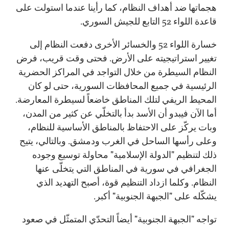
هجماتها ضد أهداف النظام، كما رأينا عندما استولت على
قاعدة اللواء 52 التابع للجيش السوري.
خسارة اللواء 52 والخسائر الأخرى دفعت النظام إلى
تغيير استراتيجيته على الأرض. فحتى وقت قريب، فرض
النظام السيطرة من خلال التواجد في المراكز الحضرية
الرئيسية في جميع المحافظات السورية، حتى لو كان
المحيط الريفي لتلك المناطق خاضعاً لسيطرة المعارضة.
أما الآن فيبدو أن الأسد بدأ بالتخلّي عن كثير من المدن،
وبات يركّز على الاحتفاظ بالمناطق الأساسية للنظام،
وعلى رأسها الساحل في الغرب ودمشق. وبالتالي، يتيح
ذلك لتنظيم "الدولة الإسلامية" محاولة توسيع وجوده
الجغرافي في سورية في المناطق التي يتخلّى عنها
النظام. وكلما ازداد التنظيم قوة، أصبح التهديد الذي
يشكّله على "الجبهة الجنوبية" أكبر.
تواجه "الجبهة الجنوبية" أيضاً التحدّي المتمثّل في صعود