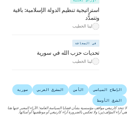
أوراق بحثية
استراتيجية تنظيم الدولة الإسلامية: باقية
وتتمدُّد
لينا الخطيب
في الصحافة
تحديات حزب الله في سورية
لينا الخطيب
الإصلاح السياسي
الأمن
المشرق العربي
سورية
الشرق الأوسط
لا تتخذ كارنيغي مواقف مؤسسية بشأن قضايا السياسة العامة؛ الآراء المعبر عنها هنا
هي آراء المؤلف(ين) ولا تعكس بالضرورة آراء كارنيغي أو موظفيها أو أمنائها.