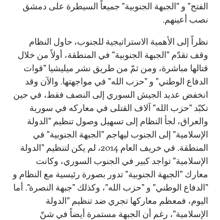
الفتح" و "الجبهة الجنوبية" جميعاً السيطرة على دمشق
نصب أعينهم.
نظراً إلى الأهمية الاستراتيجية للجنوب، حاول النظام
وقف تقدّم "الجبهة الجنوبية" في المنطقة، أولاً من خلال
قتالها مباشرة، ومن ثمّ من طريق نشر ميليشيا "قوات
الدفاع الوطني" و "حزب الله" في مواجهتها. والآن وقد
انخفض عديد الجيش السوري إلى النصف فقط، في حين
تكبّد "حزب الله" آلاف القتلى في معاركه في سورية
والعراق، لجأ النظام إلى تسهيل وصول تنظيم "الدولة
الإسلامية" إلى الجنوب ليهاجم "الجبهة الجنوبية" في
المنطقة. في خريف العام 2014، لم يكن لتنظيم "الدولة
الإسلامية" تواجد كبير في الجنوب السوري، وكانت
معارك "الجبهة الجنوبية" تدور بصورة رئيسية مع النظام و
"الدفاع الوطني" و "حزب الله"، وكذلك "جبهة النصرة". أما
اليوم، فمعظم معاركها تجري ضد تنظيم "الدولة
الإسلامية"، رغم أن الجبهة مستمرة أيضاً في شنّ