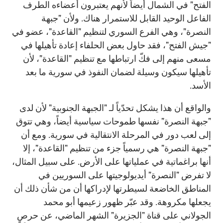
الفتح" في الشمال أيضاً لأنهم يعتبرون أعضاءه الطرف
الفاعل الوحيد القابل للاستمرار هناك. ولأن "جبهة
النصرة"، وهي الفرع السوري لتنظيم "القاعدة"، عضو في
"جيش الفتح"، فقد حاول بعض الحلفاء إعادة تأهيلها في
مسعى منهم إلى فكّ ارتباطها مع تنظيم "القاعدة"، لأن
تأهيلها سيكون وسيلة لضمان النفوذ في سورية ما بعد
الأسد.
والواقع أن هذا يشكل تحدّياً لـ "الجبهة الجنوبية" لأن لدى
"جبهة النصرة" نفسها طموحات سياسية أيضاً، وهي تتوق
إلى لعب دور في المرحلة الانتقالية في سورية. ومع أن
"جبهة النصرة" هي رسمياً جزء من تنظيم "القاعدة"، إلا
أنها براغماتية في عملياتها على الأرض. على سبيل المثال،
لا تفرض "النصرة" أيديولوجيتها على السوريين في
المناطق الخاضعة لسيطرتها لإدراكها أن من شأن ذلك أن
يجعلها مكروهة. وقد عبّر ظهور زعيمها أبو محمد
الجولاني على قناة "الجزيرة" الشهر الماضي، عن حرصٍ