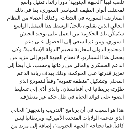
تلعب فيها "الجبهة الجنوبية" دوراً رائداً، تمثيل واسع
لمختلف ألوان الطيف السياسي السوري، بما في ذلك
المعارضة السورية في الشتات، وكذلك أعضاء من النظام
الحالي الذين يقبلون بالحلّ الوسط. هذا التمثيل الواسع
سيُمكِّن تلك الحكومة من العمل على توحيد الجيش
السوري، ومن ثم السعي إلى الحصول على دعم
المجتمع الدولي لمحاربة تنظيم "الدولة الإسلامية". وكي
يحصل هذا السيناريو، لا تحتاج الجبهة اليوم إلى مزيد من
الدعم العسكري والمالي من رعاتها وحسب، بل أيضاً إلى
تعزيز قدرتها على الحوكمة، وذلك بهدف زيادة الدعم
المحلي وتشكيل "منطقة تنموية" وفقاً للنموذج الذي
طوّرته بريطانيا في أفغانستان، والذي أدّى إلى تسليط
الضوء على فوائد الحياة في ظل حكم غير متطرّف.
هذا هو السبب في أن برنامج "التدريب والتجهيز" الحالي
الذي تدعمه الولايات المتحدة الأميركية وبريطانيا ليس
كافياً. فما تحتاجه "الجبهة الجنوبية"، إضافة إلى مزيد من