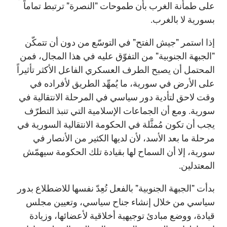
على طمأنة الغرب بأن طموحات "النصرة" ترتبط تماماً
بسورية لا بالغرب.
إذا استمر "جيش الفتح" في التوسّع من دون أن تتمكّن
"الجبهة الجنوبية" من التفوّق عليه في هذا المجال، فمن
المحتمل أن يصبح الطرف العسكري الفاعل الأكثر تأثيراً
على الأرض في سورية، ما يُمهِّد الطريق لأفراده في
وقت لاحق لتأدية دور سياسي في المرحلة الانتقالية في
سورية. ومع أن الجماعات الإسلامية التي تنبذ التطرّف
يجب أن تكون مُمثَّلة في الحكومة الانتقالية السورية في
مرحلة ما بعد الأسد، لأن لديها الكثير من الأنصار في
سورية، إلا أن السماح لها بقيادة تلك الحكومة سيهمّش
المعتدلين.
بدأت "الجبهة الجنوبية" بالفعل تُعِدّ نفسها للاضطلاع بدور
سياسي من خلال إنشاء جناح سياسي، وتعيين مجلس
قيادة، ووضع مبادئ توجيهية أخلاقية لأعضائها، وزيادة