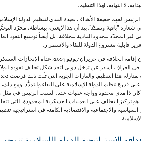
داية، لا النهاية، لهذا التنظيم.
الرئيس لفهم حقيقة الأهداف بعيدة المدى لتنظيم الدولة الإسلامي
شعاره "باقية وتتمدّد". بيد أن هذا لايعني، ببساطة، مجرّد التوسُّ
 غير المحدّد للحدود المادية للخلافة، بل أيضاً توسيع النفوذ العا
يز قابلية مشروع الدولة للبقاء والاستمرار.
إن إعلان إقامة الخلافة في حزيران/يونيو 2014، غداة الإنجازات ال
ي العراق، أسفر عن تدخل دولي اتخذ شكل تحالف تقوده الولا
لمنازلة هذا التنظيم. والغارات الجوية التي تلَت ذلك فرضت تحديا
على قدرة تنظيم الدولة الإسلامية على البقاء والتمدُّد. ومع ذلك، 
ل كان ذا مدى محدود وواجه عقبات عدة. السبب الرئيس في مثل ه
و تركيز التحالف على العمليات العسكرية المحدودة، التي تتجا
 السياسية والاجتماعية والاقتصادية الكامنة في استراتيجية تنظيم
لإسلامية.
دافه الاستراتيجية الدولة الإسلامية تتمحور