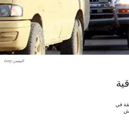
المصدر
: Getty
قية
يقة في
عش