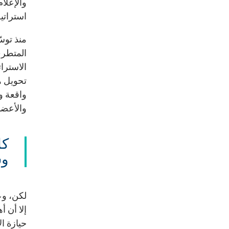
والإعلا
استراتي
المتطرف
الاسترا
تحويل ه
واقعة وم
والأعضاء
كا
وس
لكن، وع
إلا أن أ
حيازة ال