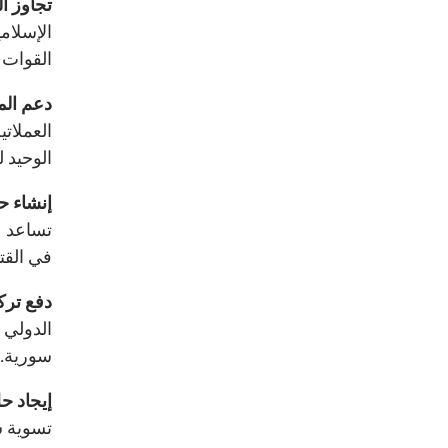
تجاوز ال
الإسلام
القوات 
دعم الم
العملات
الوحيد 
إنشاء 
تساعد ع
في القتا
دفع تركي
الدولي ب
سورية.
إيجاد ح
تسوية س