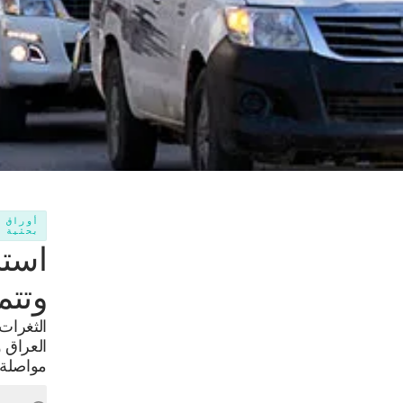
أوراق
بحثية
استر
وتتمد
الثغرات
العراق و
مواصلة ا