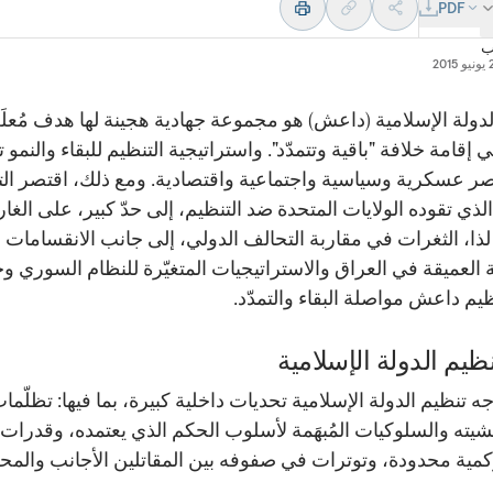
PDF
ب
2015
لدولة الإسلامية (داعش) هو مجموعة جهادية هجينة لها هدف مُعلَ
ي إقامة خلافة "باقية وتتمدّد". واستراتيجية التنظيم للبقاء والنمو
اصر عسكرية وسياسية واجتماعية واقتصادية. ومع ذلك، اقتصر الت
لذي تقوده الولايات المتحدة ضد التنظيم، إلى حدّ كبير، على الغا
 لذا، الثغرات في مقاربة التحالف الدولي، إلى جانب الانقسامات
 العميقة في العراق والاستراتيجيات المتغيّرة للنظام السوري وح
ظيم داعش مواصلة البقاء والتمدّد.
ظيم الدولة الإسلامية
جه تنظيم الدولة الإسلامية تحديات داخلية كبيرة، بما فيها: تظلّما
يته والسلوكيات المُبهَمة لأسلوب الحكم الذي يعتمده، وقدرات
مية محدودة، وتوترات في صفوفه بين المقاتلين الأجانب والمحل