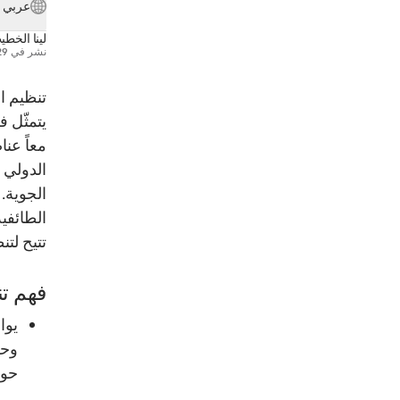
عربي
لينا الخطي
نشر في
29 يونيو 
تنظيم ا
يتمثّل ف
معاً عن
الدولي ا
الجوية.
الطائفية
تتيح لتن
فهم تن
يوا
وحش
حوك