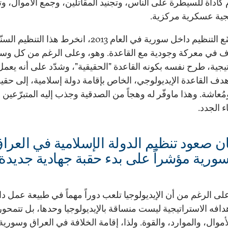
م كأداة للسيطرة على الناس، وتجنيد المقاتلين، وجمع الأموال، و
جية عسكرية مركزية.
منذ توسّع التنظيم داخل سورية في العام 2013، انخرط هذا التنظيم ا
 في معركة وجودية مع القاعدة. وهو، وعلى الرغم من كل وسا
تيجية، طرح نفسه بكونه القاعدة "الحقيقية"، وشدّد على أنه يعم
دف القاعدة الإيديولوجي، الخاص بإقامة دولة إسلامية، إلى حقي
ُعاشة. وهذا ماوفّر له وهجاً من الصدقية وجذب إليه المتبرّعين
 الجدد.
ن صعود تنظيم الدولة الإسلامية في العرا
ورية مؤشراً على بدء حقبة جهادية جديدة.
لى الرغم من أن الإيديولوجيا تلعب دوراً مهماً في طبيعة عمل 
هدافه الاستراتيجية ليست منساقة بالإيديولوجيا وحدها، بل تتمحو
أموال، والموارد، والقوة. ولذا، إقامة الخلافة في العراق وسوري