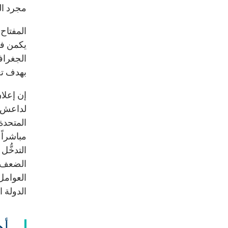
مجرد الب
المفتاح 
يكمن في 
الجغرافي
بهدف تعز
لداعش ف
المتحدة 
مباشراً 
التدخُّ
الضعف ه
العوامل
الدولة ا
أه