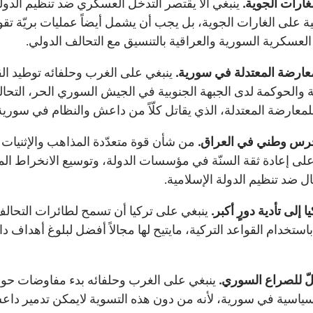
غارات الجوية.
ينبغي ألّا يقتصر التدخّل العسكري ضد تنظيم الدول
ية على الغارات الجوية، بل يجب أن يشمل أيضاً عمليات بريّة تقو
العسكرية السورية والعراقية بالتنسيق مع التحالف الدولي.
عارضة المعتدلة في سورية.
ينبغي على الغرب وحلفائه توطيد ال
ية والحوكمة لدى الجبهة الجنوبية في الجيش السوري الحر، التحا
للمعارضة المعتدلة، الذي يقاتل كلّاً من داعش والنظام في سورية
حرس وطني في العراق.
من شأن قوة متعدّدة المذاهب والإثنيات 
لى إعادة ثقة السنّة في مؤسسات الدولة، وتوسيع الانخراط الم
ل ضد تنظيم الدولة الإسلامية.
ا إلى تأدية دورٍ أكبر.
ينبغي على تركيا أن تسمح لطائرات التحال
استخدام القواعد التركية، مايتيح لها مجالاً أفضل لبلوغ أهداف د
لّ للصراع السوري.
ينبغي على الغرب وحلفائه بدء مفاوضات حو
ياسية في سورية، لأنه من دون هذه التسوية لايمكن تدمير داع