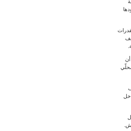
ة
دها
قدرات
لف
.
أن
حلّي
ف
اخل
ل
ش.