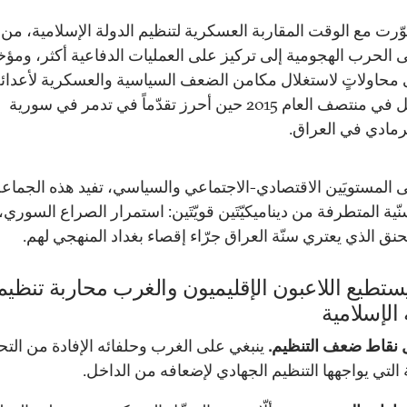
ّرت مع الوقت المقاربة العسكرية لتنظيم الدولة الإسلامية، من
 الحرب الهجومية إلى تركيز على العمليات الدفاعية أكثر، ومؤخر
 محاولاتٍ لاستغلال مكامن الضعف السياسية والعسكرية لأعدائه
فعل في منتصف العام 2015 حين أحرز تقدّماً في تدمر في سورية
رمادي في العراق.
 المستويَين الاقتصادي-الاجتماعي والسياسي، تفيد هذه الجماع
نّية المتطرفة من ديناميكيّتَين قويّتَين: استمرار الصراع السوري،
حنق الذي يعتري سنّة العراق جرّاء إقصاء بغداد المنهجي لهم.
تطيع اللاعبون الإقليميون والغرب محاربة تنظيم
 الإسلامية
 نقاط ضعف التنظيم.
ينبغي على الغرب وحلفائه الإفادة من التح
 التي يواجهها التنظيم الجهادي لإضعافه من الداخل.