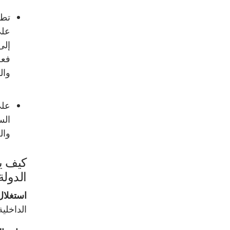
تطو
على
إلى
وال
على
الس
وال
كيف يس
الدولة
استغلال
الداخلية