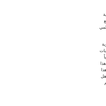
ة
ع
لمي
عسكرية
يات
ً
هذا
ذا
هل