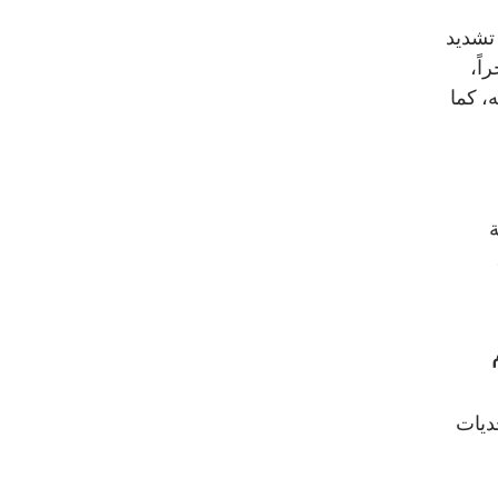
 تشديد
اً،
، كما
ة
ديات