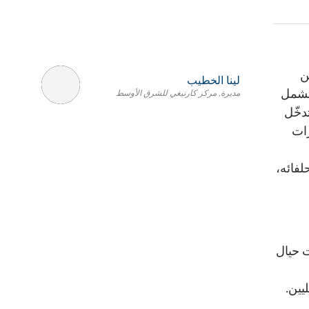
ن
لينا الخطيب
 تشمل
مديرة, مركز كارنيغي للشرق الأوسط
دخّل
رات
لفائه،
ت حيال
يين.