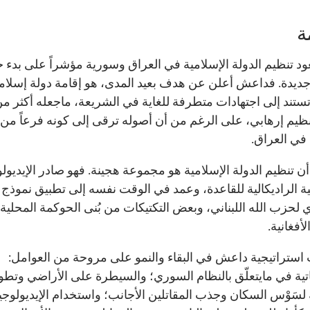
ة
د تنظيم الدولة الإسلامية في العراق وسورية مؤشراً على بدء ح
جديدة. فداعش أعلن عن هدف بعيد المدى، هو إقامة دولة إسلامي
تستند إلى اجتهادات متطرفة للغاية في الشريعة، ماجعله أكثر م
ظيم إرهابي، على الرغم من أن أصوله ترقى إلى كونه فرعاً من 
 في العراق.
ن تنظيم الدولة الإسلامية هو مجموعة هجينة. فهو صادر الإيديولو
ية الراديكالية للقاعدة، وعمد في الوقت نفسه إلى تطبيق نموذج ا
 لحزب الله اللبناني، وبعض التكتيكات من بُنى الحوكمة المحلية
لأفغانية.
استراتيجية داعش في البقاء والنمو على مروحة من العوامل:
اتية في مايتعلّق بالنظام السوري؛ والسيطرة على الأراضي وتطو
لسَوْس السكان وجذب المقاتلين الأجانب؛ واستخدام الإيديولوجيا