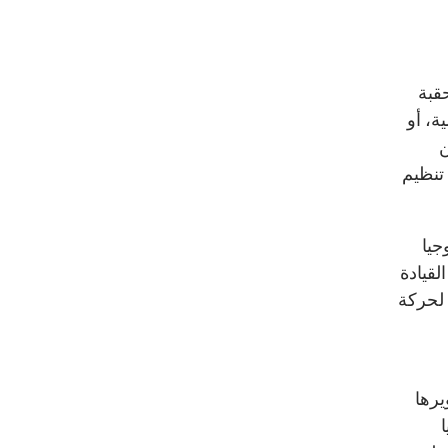
قبة
ة، أو
ن
تنظيم
جيا
لقيادة
 لحركة
يرها