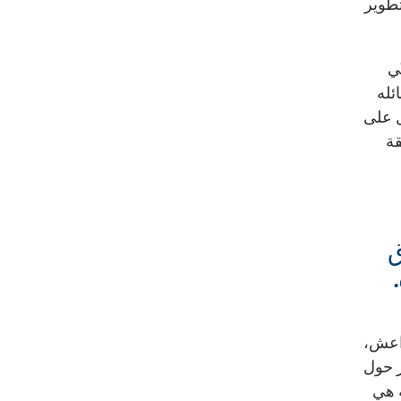
تطوير
لسنّي
ئله
ل على
قة
ق
داعش،
ر حول
ة هي