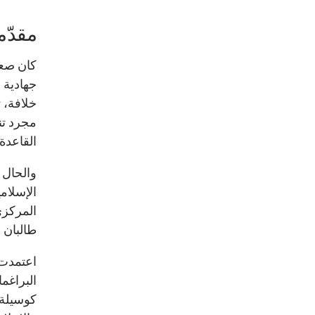
مقدّم
كان صعو
جهادية 
خلافة، 
مجرد تن
القاعدة
والحال أ
الإسلام
المركزي
طالبان ا
اعتمدت 
البراغم
كوسيلة 