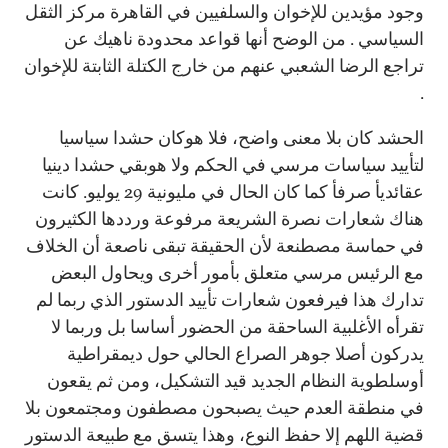
وجود مؤيدين للإخوان والسلفيين في القاهرة مركز الثقل
السياسي . من الوضح أنها قواعد محدودة ناهيك عن
تراجع الرضا الشعبي عنهم من خارج الكتلة الثابتة للإخوان
.
الحشد كان بلا معنى واضح، فلا هوكان حشدا سياسيا
لتأييد سياسات مرسي في الحكم ولا هوبقي حشدا دينيا
عقائديأ صرفأ كما كان الحال في مليونية 29 يوليو. كانت
هناك شعارات نصرة الشريعة مرفوعة ورددها الكثيرون
في حماسة مصطنعة لأن الحقيقة تبقى ناصعة أن الخلاف
مع الرئيس مرسي متعلق بأمور أخرى ويحاول البعض
تدارك هذا فيرفعون شعارات تأييد الدستور الذي ربما لم
تقرأه الأغلبية الساحقة من الحضور أساسا بل وربما لا
يدركون أصلا جوهر الصراع الحالي حول ديمقراطية
أوسلطوية النظام الجديد قيد التشكيل، ومن ثم يقعون
في منطقة العدم حيث يصبحون مصطفون ومجتمعون بلا
قضية اللهم إلا حفظ النوع، وهذا يتسق مع طبيعة الدستور