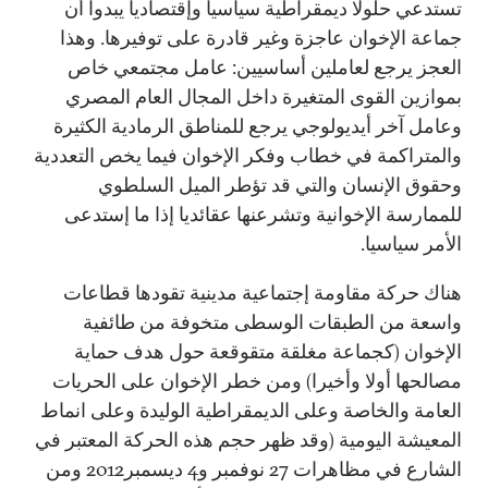
تستدعي حلولا ديمقراطية سياسيا وإقتصاديا يبدوا أن
جماعة الإخوان عاجزة وغير قادرة على توفيرها. وهذا
العجز يرجع لعاملين أساسيين: عامل مجتمعي خاص
بموازين القوى المتغيرة داخل المجال العام المصري
وعامل آخر أيديولوجي يرجع للمناطق الرمادية الكثيرة
والمتراكمة في خطاب وفكر الإخوان فيما يخص التعددية
وحقوق الإنسان والتي قد تؤطر الميل السلطوي
للممارسة الإخوانية وتشرعنها عقائديا إذا ما إستدعى
الأمر سياسيا.
هناك حركة مقاومة إجتماعية مدينية تقودها قطاعات
واسعة من الطبقات الوسطى متخوفة من طائفية
الإخوان (كجماعة مغلقة متقوقعة حول هدف حماية
مصالحها أولا وأخيرا) ومن خطر الإخوان على الحريات
العامة والخاصة وعلى الديمقراطية الوليدة وعلى انماط
المعيشة اليومية (وقد ظهر حجم هذه الحركة المعتبر في
الشارع في مظاهرات 27 نوفمبر و4 ديسمبر2012 ومن