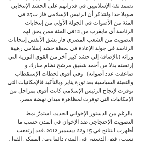
تصمد ثقة الإسلاميين في قدراتهم على الحشد الإنتخابي
طويلا جدا ولنتذكر أن الرئيس الإسلامي فاز ب25 في
المئة من الأصوات في الجولة الأولي من إنتخابات
الرئاسة أي مايقرب من 12في المئة ممن يحق لهم
التصويت من الشعب المصري فاز بشق الأنفس إنتخابات
الرئاسة في جولة الإعادة في لحظة حشد إسلامي رهيبة
ورائه (بالإضافة إلي حشد كبير آخر من القوي الثورية التي
إرتضته بدلا من أحمد شفيق مرشح نظام مبارك و
ضاعفت عدد أصواته) وفي أقوى لحظات الإستقطاب
والتعبئة السياسية بعد ثورة يناير وبالتأكيد فالإمكانيات التي
توفرت لإنجاح الرئيس الإسلامي كانت أقوى بمراحل من
الإمكانيات التي توفرت لمظاهرة ميدان نهضة مصر.
بالرغم من الدستور الإخواني الجديد، استمرّ نمط
التصويت الإحتجاجي ضد الإخوان في المدن حسب ما
أظهرت النتائج في 15 و22 ديسمبر 2012 .فقد إرتفعت
نسب رفض الدستور في المدن دائما ومن الممكن القول