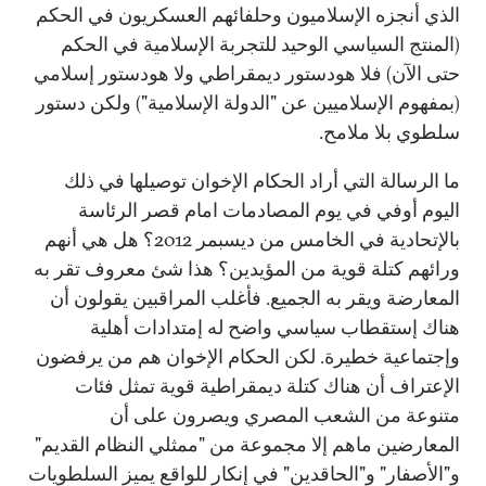
الذي أنجزه الإسلاميون وحلفائهم العسكريون في الحكم
(المنتج السياسي الوحيد للتجربة الإسلامية في الحكم
حتى الآن) فلا هودستور ديمقراطي ولا هودستور إسلامي
(بمفهوم الإسلاميين عن "الدولة الإسلامية") ولكن دستور
سلطوي بلا ملامح.
ما الرسالة التي أراد الحكام الإخوان توصيلها في ذلك
اليوم أوفي في يوم المصادمات امام قصر الرئاسة
بالإتحادية في الخامس من ديسبمر 2012؟ هل هي أنهم
ورائهم كتلة قوية من المؤيدين؟ هذا شئ معروف تقر به
المعارضة ويقر به الجميع. فأغلب المراقبين يقولون أن
هناك إستقطاب سياسي واضح له إمتدادات أهلية
وإجتماعية خطيرة. لكن الحكام الإخوان هم من يرفضون
الإعتراف أن هناك كتلة ديمقراطية قوية تمثل فئات
متنوعة من الشعب المصري ويصرون على أن
المعارضين ماهم إلا مجموعة من "ممثلي النظام القديم"
و"الأصفار" و"الحاقدين" في إنكار للواقع يميز السلطويات