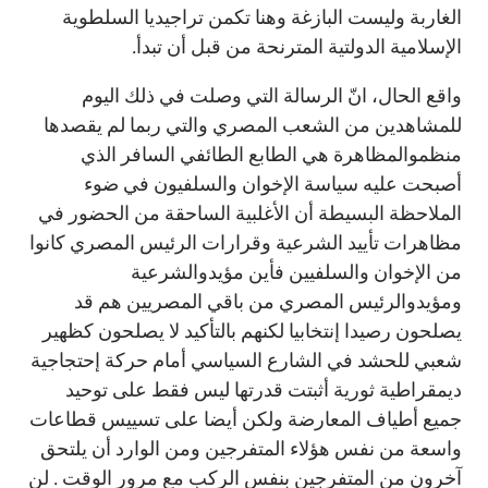
الغاربة وليست البازغة وهنا تكمن تراجيديا السلطوية
الإسلامية الدولتية المترنحة من قبل أن تبدأ.
واقع الحال، انّ الرسالة التي وصلت في ذلك اليوم
للمشاهدين من الشعب المصري والتي ربما لم يقصدها
منظموالمظاهرة هي الطابع الطائفي السافر الذي
أصبحت عليه سياسة الإخوان والسلفيون في ضوء
الملاحظة البسيطة أن الأغلبية الساحقة من الحضور في
مظاهرات تأييد الشرعية وقرارات الرئيس المصري كانوا
من الإخوان والسلفيين فأين مؤيدوالشرعية
ومؤيدوالرئيس المصري من باقي المصريين هم قد
يصلحون رصيدا إنتخابيا لكنهم بالتأكيد لا يصلحون كظهير
شعبي للحشد في الشارع السياسي أمام حركة إحتجاجية
ديمقراطية ثورية أثبتت قدرتها ليس فقط على توحيد
جميع أطياف المعارضة ولكن أيضا على تسييس قطاعات
واسعة من نفس هؤلاء المتفرجين ومن الوارد أن يلتحق
آخرون من المتفرجين بنفس الركب مع مرور الوقت . لن