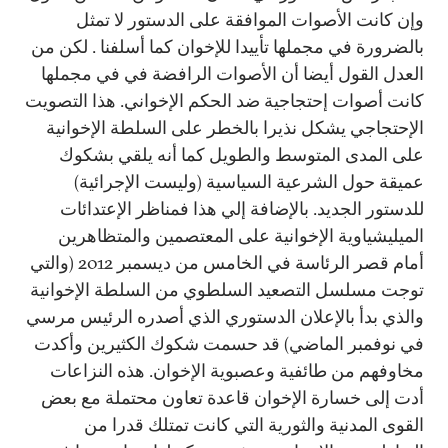
وإن كانت الأصوات الموافقة على الدستور لا تمثل
بالضرورة في مجملها تأييدا للإخوان كما أسلفنا . لكن من
العدل القول أيضا أن الأصوات الرافضة في في مجملها
كانت أصوات إحتجاجية ضد الحكم الإخواني. هذا التصويت
الإحتجاجي يشكل نذيرا بالخطر على السلطة الإخوانية
على المدى المتوسط والطويل كما أنه يلقي بشكوك
عميقة حول الشرعية السياسية (وليست الإجرائية)
للدستور الجديد. بالإضافة إلي هذا فمناظر الإعتدائات
الميليشياوية الإخوانية على المعتصمين والمتظاهرين
أمام قصر الرئاسة في الخامس من ديسمبر 2012 (والتي
توجت مسلسل التصعيد السلطوي من السلطة الإخوانية
والذي بدأ بالإعلان الدستوري الذي أصدره الرئيس مرسي
في نوفمبر الماضي) قد حسمت شكوك الكثيرين وأكدت
مخاوفهم من طائفية وعصبوية الإخوان. هذه النزاعات
أدت إلى خسارة الإخوان قاعدة تعاون محتملة مع بعض
القوى المدنية والثورية التي كانت تمتلك قدرا من