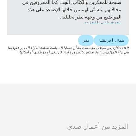
فسحة للمفكرين والكتّاب، الجدد كما المعروفين في
مجالاتهم، يتسنّى لهم من خلالها الإضاءة على هذه
المواضيع من وجهة نظر تحليلية.
تعرف على المزيد
شمال أفريقيا
مصر
لا تتخذ كارنيغي مواقف مؤسسية بشأن قضايا السياسة العامة؛ الآراء المعبر عنها هنا
هي آراء المؤلف(ين) ولا تعكس بالضرورة آراء كارنيغي أو موظفيها أو أمنائها.
المزيد من أعمال صدى