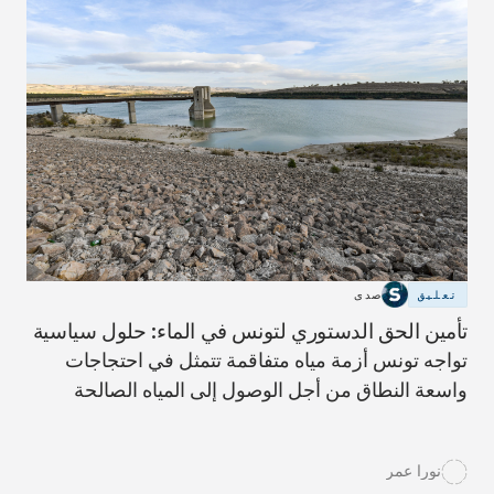
الاستفادة من مزايا مثل التحويلات النقدية والتأمين
الصحي. ومع ذلك، تؤدي العيوب التقنية، والفجوة
الرقمية، والمعايير الصارمة في النظام الجديد إلى
استبعاد غير عادل للعديد من الأسر الأكثر احتياجاً
للمساعدة.
تعليق
صدى
تأمين الحق الدستوري لتونس في الماء: حلول سياسية
تواجه تونس أزمة مياه متفاقمة تتمثل في احتجاجات
واسعة النطاق من أجل الوصول إلى المياه الصالحة
للشرب، خاصةً في المناطق الريفية التي تعاني من
شبكات إمداد غير متطورة. ويؤدي إلى تفاقم هذا الوضع
نورا عمر
تغير المناخ، والسياسات الزراعية. القديمة، واستهلاك