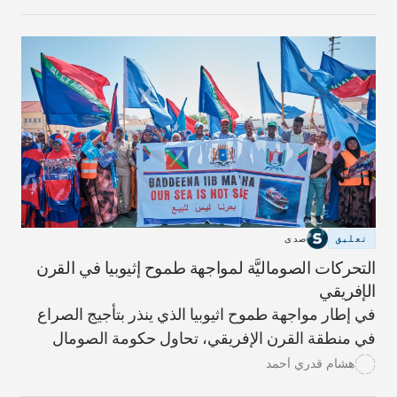
المياه الصناعية، مما يستدعي إصلاحات سياسية شاملة
لضمان حق التونسيين الدستوري في المياه وضمان
الحصول العادل على المياه في جميع أنحاء البلاد.
تعليق
صدى
التحركات الصوماليَّة لمواجهة طموح إثيوبيا في القرن
الإفريقي
في إطار مواجهة طموح اثيوبيا الذي ينذر بتأجيج الصراع
في منطقة القرن الإفريقي، تحاول حكومة الصومال
استقطاب الدعم السياسي الدوليّ وإقامة جملة من
هشام قدري أحمد
التحالفات الاستراتيجيَّة تضمن لها موازنة النفوذ السياسي