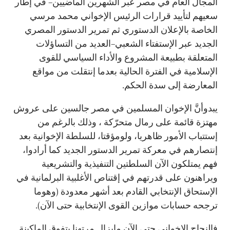
المجال العام في مصر عبر الشهرين الماضيين– في إطار
سعيهم لتأييد قرارات الرئيس الإخواني محمد مرسي
الخاصة بالإعلان الدستوري ثم تمرير الدستور المصري
الجديد عبر الإستفتاء الشعبي–العديد من التساؤلات
المتعلقة بطبيعة المشروع والأداء السياسي للقوى
الإسلامية في الفترة الحالية بعدما إنتقلت من مواقع
المعارضة إلى سدة الحكم.
يبدوأنَّ الإخوان المسلمين في مصر جالسين على عروش
مهتزة قائمة على رمال متحرّكة ، وذلك بالرغم من
إستتباب الأمور ظاهريا، ولومؤقتا، للسلطة الإخوانية بعد
إنتصارهم في معركة تمرير الدستور الجديد كما أرادوا،
فهم يمتلكون الآن السلطتين التنفيذية والتشريعية
ويراهنون على قدرتهم في إقتناص الأغلبية البرلمانية في
الإستحاق الإنتخابي القادم بعد أشهر معدودة (وهوما
ترجحه حسابات موازين القوى الإنتخابية حتى الآن).
فالنجاح الإخواني حتى الآن مايزال مرتهنا بتفوق الماكينة