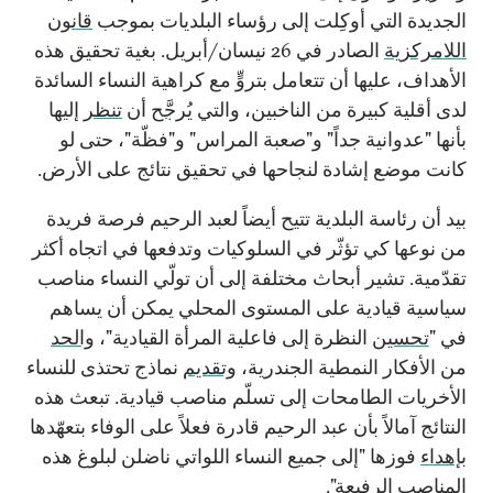
الجديدة التي أوكِلت إلى رؤساء البلديات بموجب
قانون
اللامركزية
الصادر في 26 نيسان/أبريل. بغية تحقيق هذه
الأهداف، عليها أن تتعامل بتروٍّ مع كراهية النساء السائدة
لدى أقلية كبيرة من الناخبين، والتي
يُرجَّح
أن
تنظر
إليها
بأنها "عدوانية جداً" و"صعبة المراس" و"فظّة"، حتى لو
كانت موضع إشادة لنجاحها في تحقيق نتائج على الأرض.
بيد أن رئاسة البلدية تتيح أيضاً لعبد الرحيم فرصة فريدة
من نوعها كي تؤثّر في السلوكيات وتدفعها في اتجاه أكثر
تقدّمية. تشير أبحاث مختلفة إلى أن تولّي النساء مناصب
سياسية قيادية على المستوى المحلي يمكن أن يساهم
في "
تحسين
النظرة إلى فاعلية المرأة القيادية"،
والحد
من الأفكار النمطية الجندرية،
وتقديم
نماذج تحتذى للنساء
الأخريات الطامحات إلى تسلّم مناصب قيادية. تبعث هذه
النتائج آمالاً بأن عبد الرحيم قادرة فعلاً على الوفاء بتعهّدها
بإهداء
فوزها "إلى جميع النساء اللواتي ناضلن لبلوغ هذه
المناصب الرفيعة".