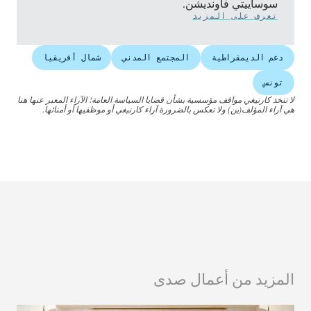
سوساييتي فاونديشن.
تعرف على المزيد
دعم الديمقراطية
المجتمع المدني
شمال أفريقيا
تونس
لا تتخذ كارنيغي مواقف مؤسسية بشأن قضايا السياسة العامة؛ الآراء المعبر عنها هنا
هي آراء المؤلف(ين) ولا تعكس بالضرورة آراء كارنيغي أو موظفيها أو أمنائها.
المزيد من أعمال صدى