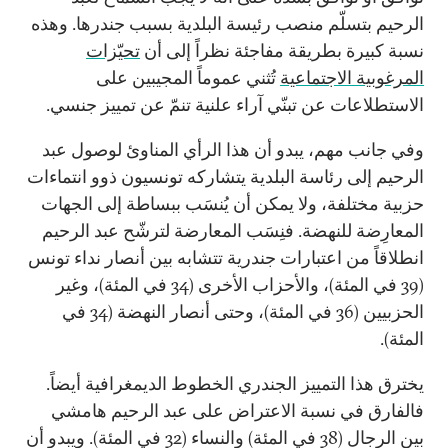
الرحيم بتسلّم منصب رئيسة البلدية بسبب جندرها. وهذه
نسبة كبيرة بطريقة مفاجئة نظراً إلى أن
تحيّزات
المرغوبية الاجتماعية
تُثني عموماً المجيبين على
الاستطلاعات عن تبنّي آراء علنية تنمّ عن تمييز جنسي.
وفي جانب مهم، يبدو أن هذا الرأي المناوئ لوصول عبد
الرحيم إلى رئاسة البلدية يتشاركه تونسيون ذوو انتماءات
حزبية مختلفة، ولا يمكن أن يُنسَب ببساطة إلى الجهات
المعارِضة للنهضة. فنِسَب المعارضة لترشّح عبد الرحيم
انطلاقاً من اعتبارات جندرية تتشابه بين أنصار نداء تونس
(39 في المئة)، والأحزاب الأخرى (34 في المئة)، وغير
الحزبيين (36 في المئة)، وحتى أنصار النهضة (34 في
المئة).
يخترق هذا التمييز الجندري الخطوط الديمغرافية أيضاً.
فالفارق في نسبة الاعتراض على عبد الرحيم هامشي
بين الرجال (38 في المئة) والنساء (32 في المئة). ويبدو أن