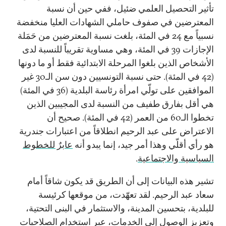
تأثير التحصيل العلمي ضئيل، ففي حين أن نسبة
المعترضين في صفوف حاملي الشهادات العليا منخفضة
نسبياً مع 24 في المئة، بلغت نسبة المعترضين من حَمَلة
الإجازات 39 في المئة، وهي مساوية تقريباً للنسبة لدى
الأشخاص الذين بلغوا المرحلة الابتدائية فقط أو ما دونها
(42 في المئة). حتى نسبة التونسيين دون سن الـ30 غير
الموافقين على تولّي امرأة رئاسة البلدية (36 في المئة)
هي أقل بفارق طفيف من النسبة لدى المجيبين الذين
تخطوا الـ60 من العمر (42 في المئة). صحيح أن
الاعتراض على عبد الرحيم انطلاقاً من اعتبارات جندرية
هو رأي أقلّي وهذا أمر جيد، إنما يبدو أنه
عابرٌ للخطوط
السياسية والاجتماعية
.
تشير هذه البيانات إلى أن الطريق قد يكون شاقاً أمام
سعاد عبد الرحيم. لقد تعهّدت، من موقعها كرئيسة
للبلدية، بتحسين المدينة، والاستثمار في البنى التحتية،
وتعزيز الوصول إلى الخدمات، عبر استخدام الصلاحيات