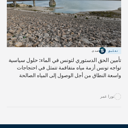
تعليق
صدى
تأمين الحق الدستوري لتونس في الماء: حلول سياسية
تواجه تونس أزمة مياه متفاقمة تتمثل في احتجاجات
واسعة النطاق من أجل الوصول إلى المياه الصالحة
للشرب، خاصةً في المناطق الريفية التي تعاني من
شبكات إمداد غير متطورة. ويؤدي إلى تفاقم هذا الوضع
نورا عمر
تغير المناخ، والسياسات الزراعية. القديمة، واستهلاك
المياه الصناعية، مما يستدعي إصلاحات سياسية شاملة
لضمان حق التونسيين الدستوري في المياه وضمان
الحصول العادل على المياه في جميع أنحاء البلاد.