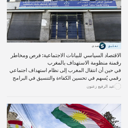
تعليق
صدى
الاقتصاد السياسي للبيانات الاجتماعية: فرص ومخاطر
رقمنة منظومة الاستهداف بالمغرب
في حين أن انتقال المغرب إلى نظام استهداف اجتماعي
رقمي يُسهم في تحسين الكفاءة والتنسيق في البرامج
الاجتماعية، إلا أنه ينطوي على مخاطر الإقصاء ويُعزّز
عبد الرفيع زعنون
السياسات التقشفية. يستخدم النظام الجديد خوارزميات
تعتمد على بيانات اجتماعية واقتصادية لتحديد أهلية
الاستفادة من مزايا مثل التحويلات النقدية والتأمين
الصحي. ومع ذلك، تؤدي العيوب التقنية، والفجوة
الرقمية، والمعايير الصارمة في النظام الجديد إلى