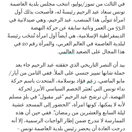
في الثالث من تموز/يوليو، انتخب مجلس بلدية العاصمة
تونس سعاد عبد الرحيم رئيسةً له، فأصبحت بذلك أول
امرأة تتولّى هذا المنصب. عبد الرحيم، وهي صيدلانية في
الـ53 من العمر ونائبة سابقة عن حركة النهضة
الديمقراطية الإسلامية، هي أيضاً أول امرأة تُنتخَب رئيسةً
لبلدية العاصمة في العالم العربي، والمرأة رقم 20 في
هذا المجال على الصعيد
العالمي
.
بيد أن النصر التاريخي الذي حققته عبد الرحيم جاء بعد
حملة شابها تمييز جنسي على الملأ. ففي الثامن من أيار/
مايو الماضي،
زعم
فؤاد بوسلامة، المتحدث باسم حركة
نداء تونس التي تُعتبَر الخصم السياسي الأبرز لحركة
النهضة، أن ترشح عبد الرحيم "غير مقبول" في بلدٍ مسلم
لأنه لا يمكنها، كونها امرأة، "الحضور إلى المسجد عشية
ليلة السابع والعشرين من رمضان". ففي حين أن هذه
الممارسة لا تندرج ضمن إطار الواجبات الرسمية، إلا أنه
درجت العادة أن يحضر رئيس بلدية العاصمة تونس –