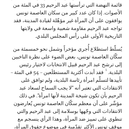
قائمة النهضة التي ترأستها عبد الرحيم 33 في المئة من
الأصوات. إذا كان عدد كبير من سكان العاصمة تونس
يوافقون على أن المرأة غير مؤهّلة لقيادة المدينة، فقد
تواجه عبد الرحيم مقاومة شعبية واسعة في ولايتها
التاريخية الأولى على رأس المجلس البلدي.
يُسلّط استطلاع أُجري مؤخراً وشمل نحو خمسمئة من
سكّان العاصمة تونس، بعض الضوء على نظرة الناخبين
إلى ترشح عبد الرحيم قبيل الانتخابات لاختيار رئيس
1
البلدية.
فقد أبدت أكثرية المستطلَعين – 54 في المئة –
تأييدها لتسلّم امرأة رئاسة البلدية، ولم توافق على
الانتقادات التي تعتبر أنه "لا يجب السماح لسعاد عبد
الرحيم بأن تكون شيخة المدينة لأنها امرأة". في ذلك
مؤشّر على أن معظم سكّان العاصمة تونس يُعارضون
الانتقادات التي وجّهها بوسلامة إلى عبد الرحيم والتي
تنطوي على تمييز ضد المرأة، وهذا الرأي ينسجم مع
موقف تونس الأكثر تقدّمية في موضوع حقوق المرأة،