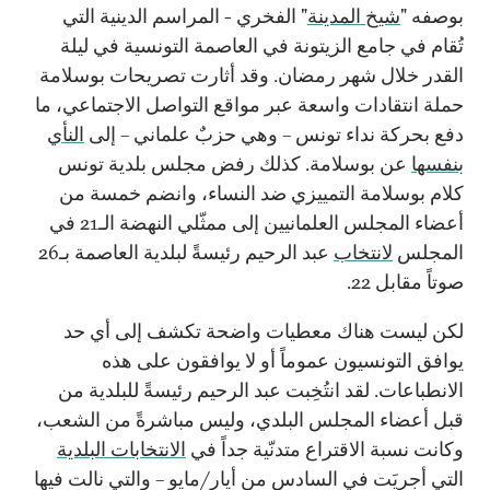
بوصفه "
شيخ المدينة
" الفخري - المراسم الدينية التي
تُقام في جامع الزيتونة في العاصمة التونسية في ليلة
القدر خلال شهر رمضان. وقد أثارت تصريحات بوسلامة
حملة انتقادات واسعة عبر مواقع التواصل الاجتماعي، ما
دفع بحركة نداء تونس – وهي حزبٌ علماني – إلى
النأي
بنفسها
عن بوسلامة. كذلك رفض مجلس بلدية تونس
كلام بوسلامة التمييزي ضد النساء، وانضم خمسة من
أعضاء المجلس العلمانيين إلى ممثّلي النهضة الـ21 في
المجلس
لانتخاب
عبد الرحيم رئيسةً لبلدية العاصمة بـ26
صوتاً مقابل 22.
لكن ليست هناك معطيات واضحة تكشف إلى أي حد
يوافق التونسيون عموماً أو لا يوافقون على هذه
الانطباعات. لقد انتُخِبت عبد الرحيم رئيسةً للبلدية من
قبل أعضاء المجلس البلدي، وليس مباشرةً من الشعب،
وكانت نسبة الاقتراع متدنّية جداً في
الانتخابات البلدية
التي أجريَت في السادس من أيار/مايو – والتي نالت فيها