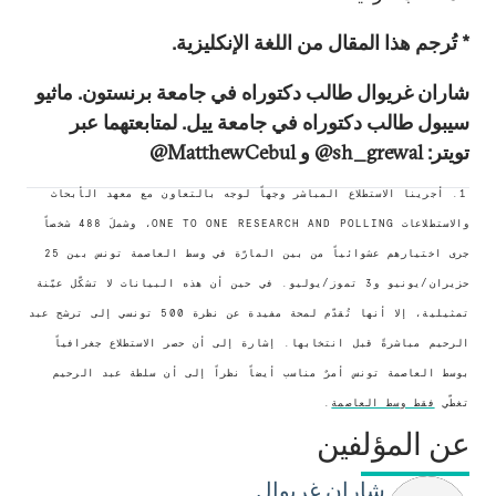
* تُرجم هذا المقال من اللغة الإنكليزية.
شاران غريوال طالب دكتوراه في جامعة برنستون. ماثيو
سيبول طالب دكتوراه في جامعة ييل. لمتابعتهما عبر
تويتر: sh_grewal@ و MatthewCebul@
1. أجرينا الاستطلاع المباشر وجهاً لوجه بالتعاون مع معهد الأبحاث
والاستطلاعات ONE TO ONE RESEARCH AND POLLING، وشملَ 488 شخصاً
جرى اختيارهم عشوائياً من بين المارّة في وسط العاصمة تونس بين 25
حزيران/يونيو و3 تموز/يوليو. في حين أن هذه البيانات لا تشكّل عيّنة
تمثيلية، إلا أنها تُقدّم لمحة مفيدة عن نظرة 500 تونسي إلى ترشح عبد
الرحيم مباشرةً قبل انتخابها. إشارة إلى أن حصر الاستطلاع جغرافياً
بوسط العاصمة تونس أمرٌ مناسب أيضاً نظراً إلى أن سلطة عبد الرحيم
تغطّي
فقط وسط العاصمة
.
عن المؤلفين
شاران غريوال