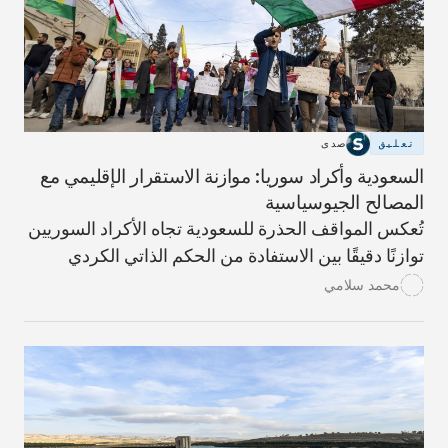
استبعاد غير عادل للعديد من الأسر الأكثر احتياجاً
للمساعدة.
تعليق
صدى
السعودية وأكراد سوريا: موازنة الاستقرار الإقليمي مع
المصالح الجيوسياسية
تُعكس المواقف الحذرة للسعودية تجاه الأكراد السوريين
توازنًا دقيقًا بين الاستفادة من الحكم الذاتي الكردي
لمواجهة تأثير إيران وبين إدارة مخاطر زعزعة وحدة
محمد سلامي
.الأراضي السورية. في حين تسعى السعودية لحماية
مصالحها في المنطقة، إلا أنها تظل حذرة من العواقب
الداخلية والخارجية المحتملة لدعم الحكم الذاتي الكردي.