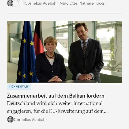
Atomfragen anzuerkennen. Dazu gehört etwa eine
Cornelius Adebahr
,
Marc Otte
,
Nathalie Tocci
EU-Präsenz in Teheran.
KOMMENTAR
Zusammenarbeit auf dem Balkan fördern
Deutschland wird sich weiter international
engagieren, für die EU-Erweiterung auf dem
Westlichen Balkan ebenso für die Konfliktbeilegung
Cornelius Adebahr
weltweit.