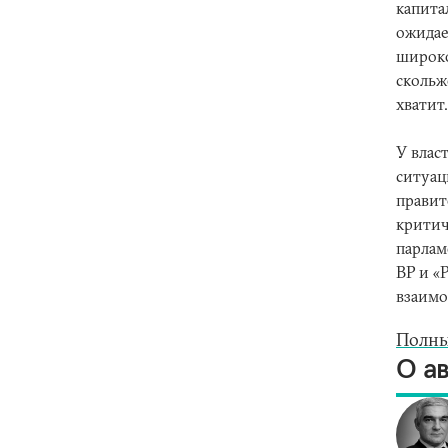
капита
ожидае
широко
скольж
хватит.
У влас
ситуац
правит
критич
парлам
BP и «
взаимо
Полны
О а