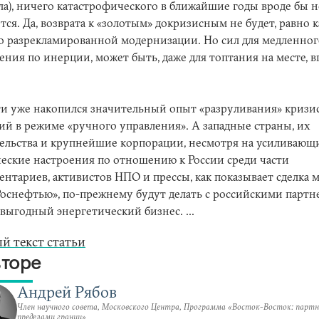
ла), ничего катастрофического в ближайшие годы вроде бы н
тся. Да, возврата к «золотым» докризисным не будет, равно к
 разрекламированной модернизации. Но сил для медленног
ения по инерции, может быть, даже для топтания на месте, 
ти уже накопился значительный опыт «разруливания» криз
ий в режиме «ручного управления». А западные страны, их
ельства и крупнейшие корпорации, несмотря на усиливающ
еские настроения по отношению к России среди части
ентариев, активистов НПО и прессы, как показывает сделка 
Роснефтью», по-прежнему будут делать с российскими парт
выгодный энергетический бизнес. ...
й текст статьи
вторе
Андрей Рябов
Член научного совета, Московского Центра, Программа «Восток-Восток: партн
пределами границ»