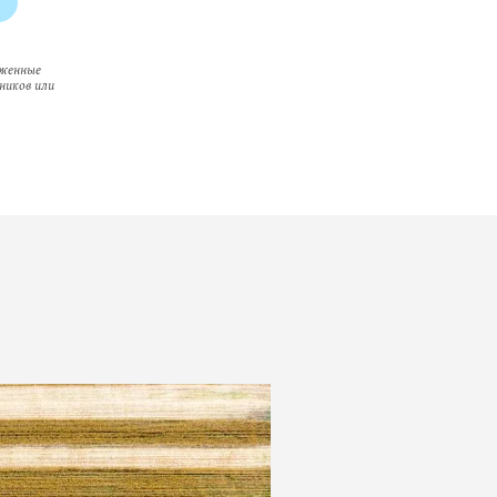
оженные
ников или