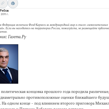
Рябов
2011 г.
я Федерация включила Фонд Карнеги за международный мир в список «нежелательных
ий». Если вы находитесь на территории России, пожалуйста, не размещайте публично
татью.
ик: Газета.Ру
 политическая концовка прошлого года породила различные,
 диаметрально противоположные оценки ближайшего буду
. На одном конце – под влиянием второго приговора Михаи