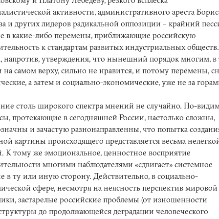
овскому и Платону Лебедеву, резкого всплеска
алистической активности, административного ареста Борис
а и других лидеров радикальной оппозиции – крайний песс
е в какие-либо перемены, приближающие российскую
ительность к стандартам развитых индустриальных обществ.
, напротив, утверждения, что нынешний порядок многим, в
и на самом верху, сильно не нравится, и потому перемены, с
ческие, а затем и социально-экономические, уже не за горам
ние столь широкого спектра мнений не случайно. По-видим
сы, протекающие в сегодняшней России, настолько сложны,
значны и зачастую разнонаправленны, что попытка создани
ной картины происходящего представляется весьма нелегко
й. К тому же эмоциональное, ценностное восприятие
ительности многими наблюдателями «сдвигает» системное
е в ту или иную сторону. Действительно, в социально-
ической сфере, несмотря на неясность перспектив мировой
ики, застарелые российские проблемы (от изношенности
труктуры до продолжающейся деградации человеческого