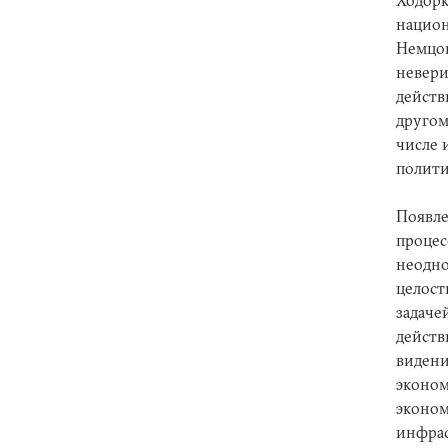
Ходорк
национ
Немцов
невери
действ
другом
числе 
полити
Появле
процес
неодно
целост
задаче
действ
видени
эконом
эконом
инфрас