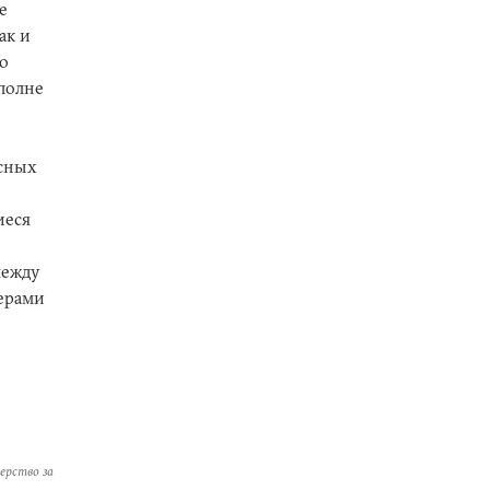
е
ак и
о
вполне
исных
иеся
между
нерами
ерство за