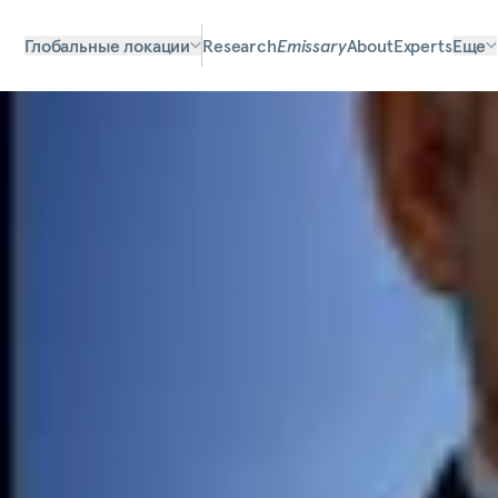
Глобальные локации
Research
Emissary
About
Experts
Еще