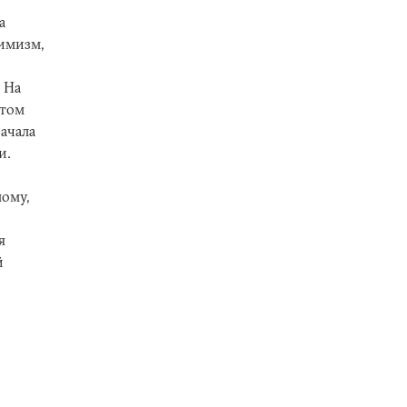
а
имизм,
 На
 том
начала
и.
ому,
я
й