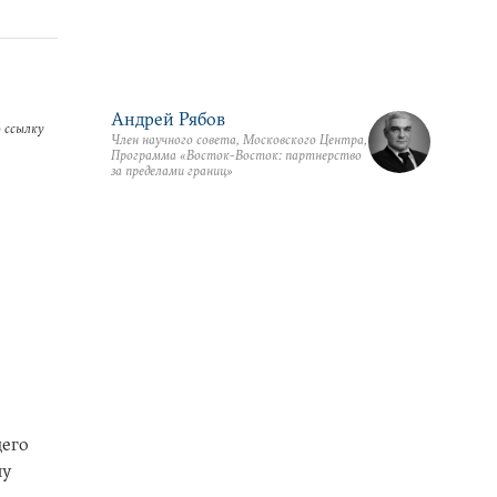
Андрей Рябов
 ссылку
Член научного совета, Московского Центра,
Программа «Восток-Восток: партнерство
за пределами границ»
щего
лу