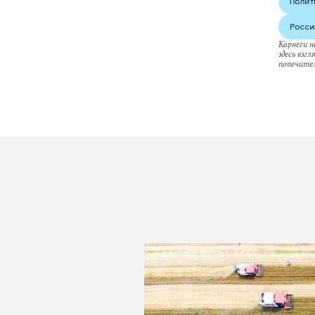
Полит
Росси
Карнеги н
здесь взг
попечител