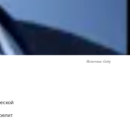
Источник
: Getty
ческой
е
релит