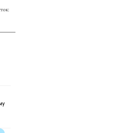
ток:
му