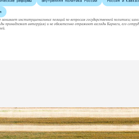
ические реформы
Внутренняя политика России
Россия и Кавказ
я
е занимает институциональных позиций по вопросам государственной политики; изл
ляды принадлежат автору(ам) и не обязательно отражают взгляды Карнеги, его сотруд
ей.