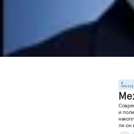
В
ПРЕСС
Ме
Совре
и поли
накоп
ли он