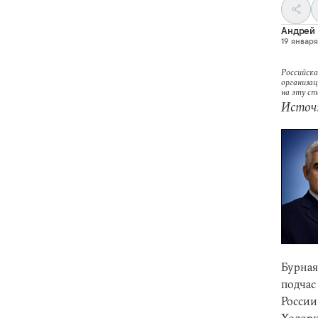
Андрей 
19 января 
Российска
организац
на эту с
Источн
Бурная
подчас
России