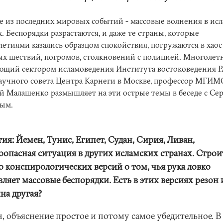
е из последних мировых событий - массовые волнения в ис
х. Беспорядки разрастаются, и даже те страны, которые
летиями казались образцом спокойствия, погружаются в хаос
х шествий, погромов, столкновений с полицией. Многолет
ющий сектором исламоведения Института востоковедения Р
аучного совета Центра Карнеги в Москве, профессор МГИМ
й Малашенко размышляет на эти острые темы в беседе с Се
ым.
ия: Йемен, Тунис, Египет, Судан, Сирия, Ливан,
оопасная ситуация в других исламских странах. Строи
о конспирологических версий о том, чья рука ловко
ляет массовые беспорядки. Есть в этих версиях резон
на другая?
н, объяснение простое и потому самое убедительное. В