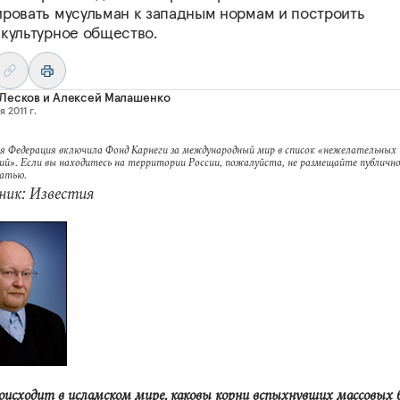
ировать мусульман к западным нормам и построить
икультурное общество.
 Лесков
и
Алексей Малашенко
 2011 г.
я Федерация включила Фонд Карнеги за международный мир в список «нежелательных
ий». Если вы находитесь на территории России, пожалуйста, не размещайте публично
татью.
ник: Известия
оисходит в исламском мире, каковы корни вспыхнувших массовых 