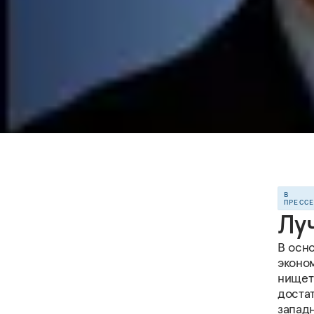
В
ПРЕСС
Лу
В осн
эконо
нищеты
достат
запад