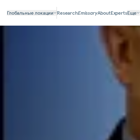
Глобальные локации
Research
Emissary
About
Experts
Еще