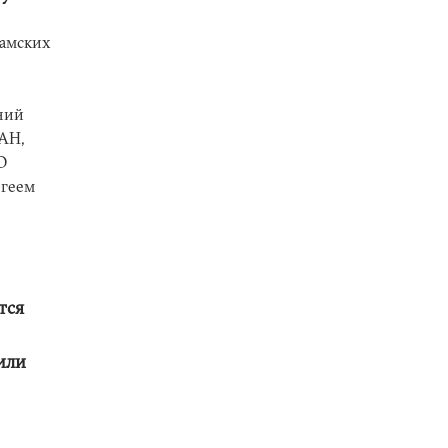
ламских
ний
АН,
О
ргеем
тся
 или