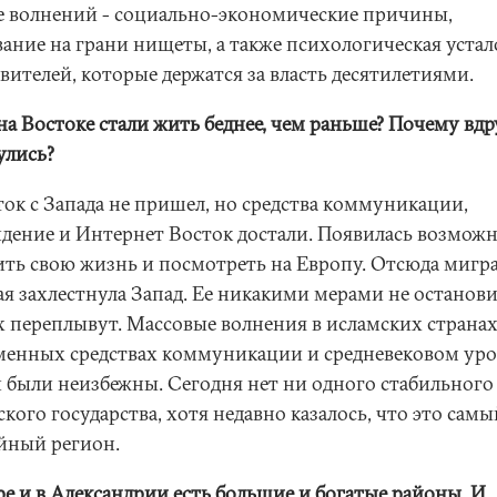
е волнений - социально-экономические причины,
ание на грани нищеты, а также психологическая устал
вителей, которые держатся за власть десятилетиями.
на Востоке стали жить беднее, чем раньше? Почему вдр
улись?
ток с Запада не пришел, но средства коммуникации,
идение и Интернет Восток достали. Появилась возмож
ить свою жизнь и посмотреть на Европу. Отсюда мигр
ая захлестнула Запад. Ее никакими мерами не останови
х переплывут. Массовые волнения в исламских страна
менных средствах коммуникации и средневековом ур
 были неизбежны. Сегодня нет ни одного стабильного
кого государства, хотя недавно казалось, что это самы
йный регион.
ре и в Александрии есть большие и богатые районы. И