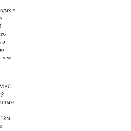
одах я
о
В
его
 в
ло
, чем
АМАС,
д?
ионным
. Тем
 и