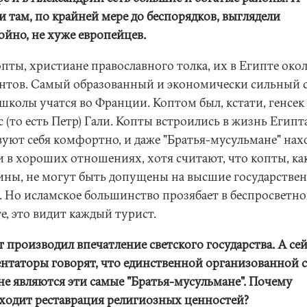
и там, по крайней мере до беспорядков, выглядели
ойно, не хуже европейцев.
пты, христиане православного толка, их в Египте окол
нтов. Самый образованный и экономически сильный с
 школы учатся во Франции. Коптом был, кстати, генсе
 (то есть Петр) Гали. Копты встроились в жизнь Египта
вуют себя комфортно, и даже "Братья-мусульмане" нах
и в хороших отношениях, хотя считают, что копты, ка
ны, не могут быть допущены на высшие государстве
. Но исламское большинство прозябает в беспросветн
е, это видит каждый турист.
 производил впечатление светского государства. А се
нтаторы говорят, что единственной организованной 
ане являются эти самые "Братья-мусульмане". Почему
ходит реставрация религиозных ценностей?