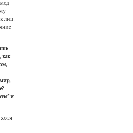
ммед
ему
к лиц,
аяние
лишь
, как
ом,
мир,
е?
аты" и
 хотя