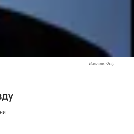
Источник
: Getty
вду
ани