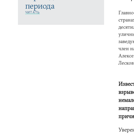
периода
Главно
ЧИТАТЬ
страна
десяти
уличны
заведу
член н
Алексе
Лесков
Извест
взрыв
немал
направ
причи
Увере