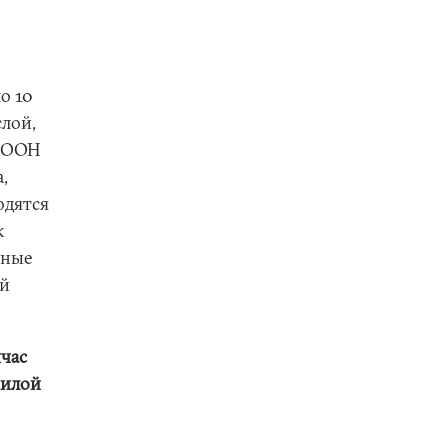
о 10
лой,
к ООН
,
одятся
к
нные
ой
йчас
силой