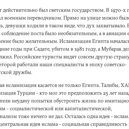
 действительно был светским государством. В 1970-х г
ал военным переводчиком. Прямо на улице можно был
, девушки ходили в таком виде, что дух захватывало. 
 соблюдение поста было необязательным, а в авиации 
ение было желательным. Исламизация Египта началась
ние годы при Садате, убитом в 1981 году, а Мубарак де
лжил. Российские туристы видят совсем другую страну
которой работали наши специалисты в эпоху советско-
тской дружбы.
ая исламизация касается не только Египта. Талибы, Х
изация Турции - кто мог это предположить 25 лет наза
пели неудачу попытки обустроить жизнь по имитац
ям - социалистической или капиталистической,
ализм тоже ничего не дал. Осталась одна идея - ислам
центральная идея ислама - социальная справедливость