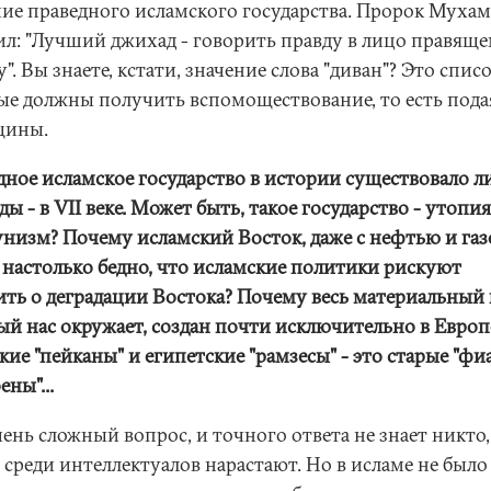
ние праведного исламского государства. Пророк Муха
ил: "Лучший джихад - говорить правду в лицо правящ
". Вы знаете, кстати, значение слова "диван"? Это списо
ые должны получить вспомоществование, то есть под
щины.
дное исламское государство в истории существовало 
ы - в VII веке. Может быть, такое государство - утопия
низм? Почему исламский Восток, даже с нефтью и газ
 настолько бедно, что исламские политики рискуют
ить о деградации Востока? Почему весь материальный 
ый нас окружает, создан почти исключительно в Европ
ие "пейканы" и египетские "рамзесы" - это старые "фи
ены"...
ень сложный вопрос, и точного ответа не знает никто,
 среди интеллектуалов нарастают. Но в исламе не было