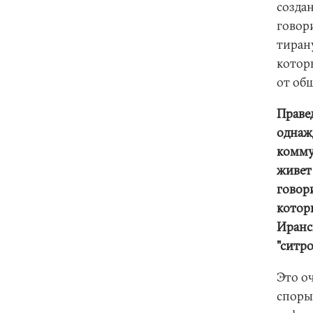
созда
говор
тирану
котор
от об
Праве
однажд
комму
живет
говор
котор
Иранск
"ситро
Это оч
споры