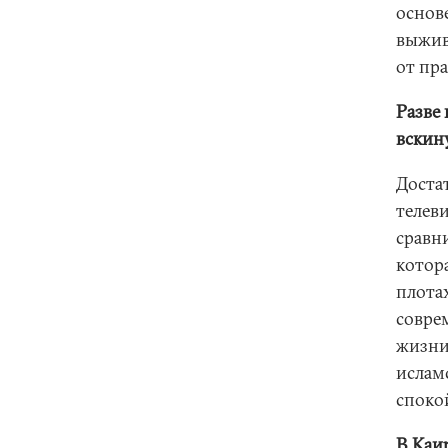
основ
выжив
от пра
Разве 
вскин
Доста
телев
сравн
котор
плота
совре
жизни
исламс
споко
В Каи