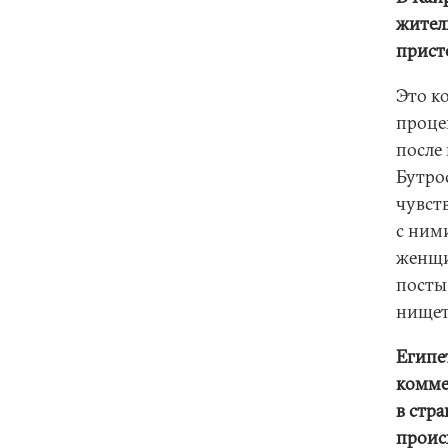
жител
прист
Это ко
проце
после
Бутрос
чувст
с ним
женщи
посты
нищет
Египет
комме
в стр
проис