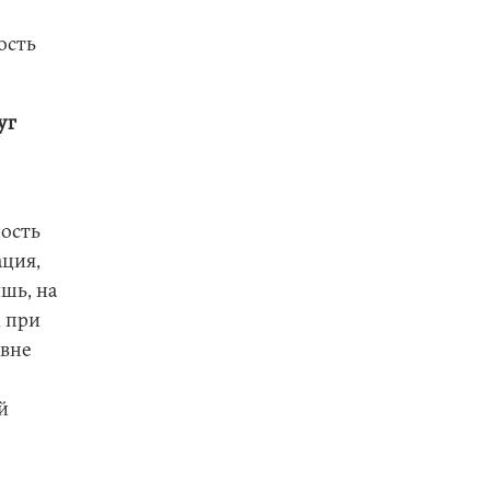
ость
уг
ность
ация,
шь, на
х при
овне
й