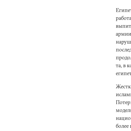
Египет
работ
выпить
армии
наруш
послед
продо
та, в 
египе
Жестк
ислам
Потер
модел
национ
более 