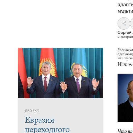
адапт
мульт
Сергей
9 февраля
Российска
организац
на эту с
Источ
ПРОЕКТ
Евразия
переходного
Что пр