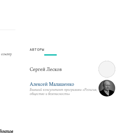
АВТОРЫ
 ссылку
Сергей Лесков
Алексей Малашенко
Бывший консультант программы «Религия,
общество и безопасность»
бунтов