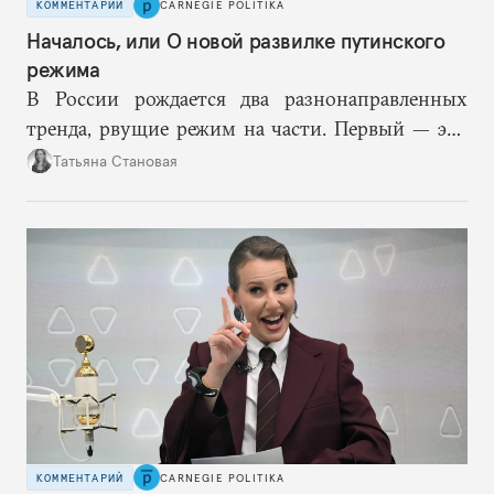
КОММЕНТАРИЙ
CARNEGIE POLITIKA
Началось, или О новой развилке путинского
режима
В России рождается два разнонаправленных
тренда, рвущие режим на части. Первый — это
путинская логика войны, где эскалация влечет за
Татьяна Становая
собой еще большую эскалацию, второй — запрос
на перемены, на реалистичную оценку
возможностей, на компетентность в принятии
решений и адекватное целеполагание.
КОММЕНТАРИЙ
CARNEGIE POLITIKA