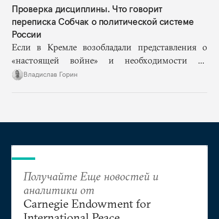
Проверка дисциплины. Что говорит
переписка Собчак о политической системе
России
Если в Кремле возобладали представления о
«настоящей войне» и необходимости не
допустить «раскола в обществе», то Ксения
Владислав Горин
Собчак оказывается в рискованном положении
человека, на котором власть покажет правящему
слою и обществу новые границы допустимого.
Получайте Еще новостей и
аналитики от
Carnegie Endowment for
International Peace