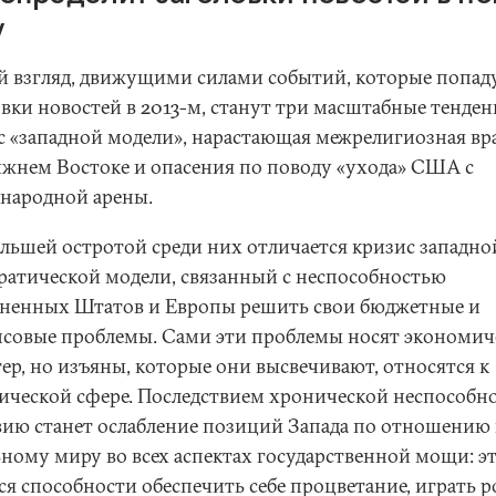
у
й взгляд, движущими силами событий, которые попаду
овки новостей в 2013-м, станут три масштабные тенден
с «западной модели», нарастающая межрелигиозная вр
ижнем Востоке и опасения по поводу «ухода» США с
народной арены.
льшей остротой среди них отличается кризис западно
ратической модели, связанный с неспособностью
ненных Штатов и Европы решить свои бюджетные и
совые проблемы. Сами эти проблемы носят экономич
ер, но изъяны, которые они высвечивают, относятся к
ической сфере. Последствием хронической неспособно
вию станет ослабление позиций Запада по отношению 
ьному миру во всех аспектах государственной мощи: э
ся способности обеспечить себе процветание, играть р