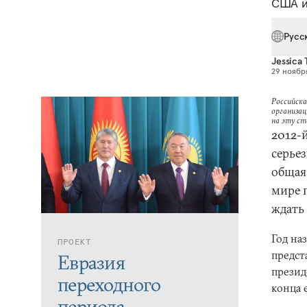
США и
Русс
Jessica
29 ноября
Российска
организац
на эту с
2012-
серьез
общая
мире 
ждать
Год на
ПРОЕКТ
предста
Евразия
презид
переходного
конца е
периода