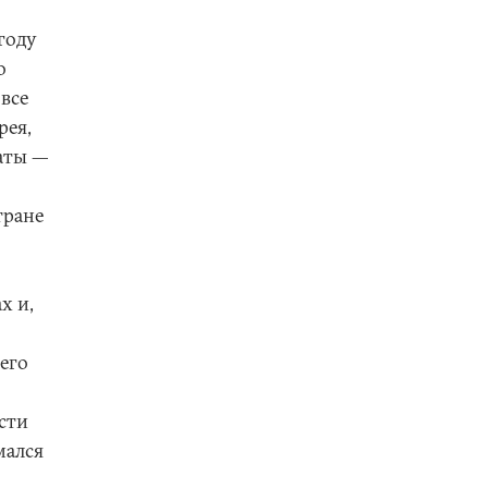
году
о
 все
рея,
аты —
тране
х и,
него
сти
мался