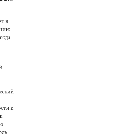
т в
ции:
ажда
й
еский
сти к
к
то
оль