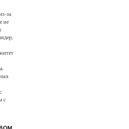
из-за
е не
у
лидер,
енитет
а.
нных
с
м с
овом