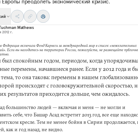
 Европы преодолеть экономический кризис.
кий
 Tuchman Mathews
 2012 г.
я Федерация включила Фонд Карнеги за международный мир в список «нежелательных
ий». Если вы находитесь на территории России, пожалуйста, не размещайте публично
татью.
й был спокойным годом, периодом, когда упорядочива
ные перемены, начавшиеся ранее. Если у 2012 года и б
 тема, то она такова: перемены в нашем глобализован
порой происходят с головокружительной скоростью, н
 их результатов приходится дольше, чем ожидалось.
зад большинство людей — включая и меня — не могли и
вить себе, что Башар Асад встретит 2013 год, все еще находяс
ентском кресле. Тем не менее бойня в Сирии продолжается, 
й, как и год назад, не видно.