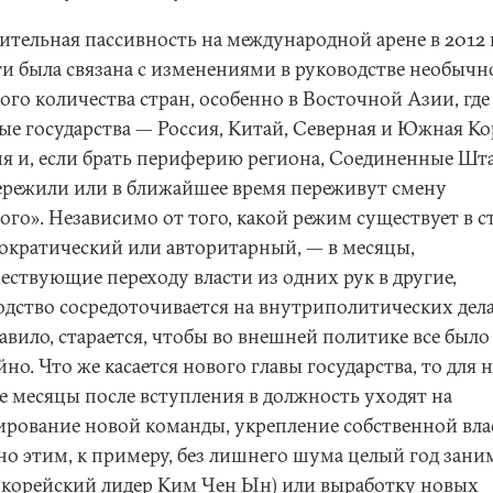
ительная пассивность на международной арене в 2012 
ти была связана с изменениями в руководстве необычн
го количества стран, особенно в Восточной Азии, где
ые государства — Россия, Китай, Северная и Южная Ко
я и, если брать периферию региона, Соединенные Шт
ережили или в ближайшее время переживут смену
ого». Независимо от того, какой режим существует в с
ократический или авторитарный, — в месяцы,
ествующие переходу власти из одних рук в другие,
одство сосредоточивается на внутриполитических дела
авило, старается, чтобы во внешней политике все было
но. Что же касается нового главы государства, то для 
е месяцы после вступления в должность уходят на
рование новой команды, укрепление собственной вла
но этим, к примеру, без лишнего шума целый год зани
окорейский лидер Ким Чен Ын) или выработку новых