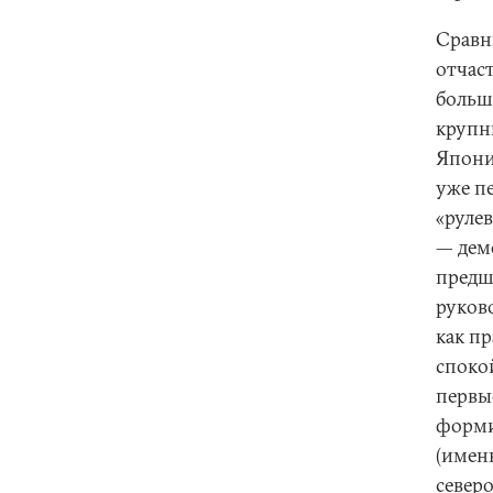
Сравн
отчас
большо
крупн
Япони
уже п
«рулев
— дем
предш
руков
как пр
спокой
первы
форми
(имен
север