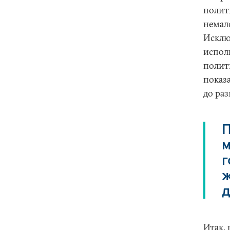
полити
немал
Исключ
испол
полити
показ
до ра
П
м
г
ж
д
Итак,