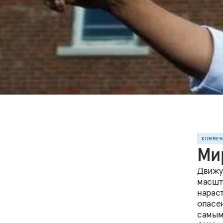
КОММЕ
Мир
Движу
масшт
нарас
опасе
самым