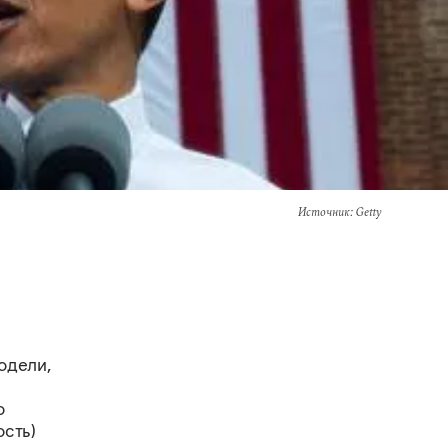
Источник
: Getty
одели,
о
ость)