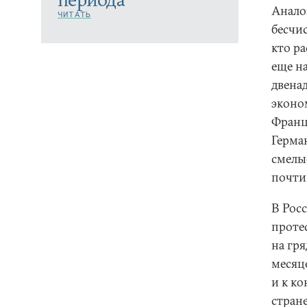
Анало
ЧИТАТЬ
бесчи
кто ра
еще на
двена
эконо
Франц
Герман
смелы
почти 
В Рос
проте
на гр
месяц
и к к
стране