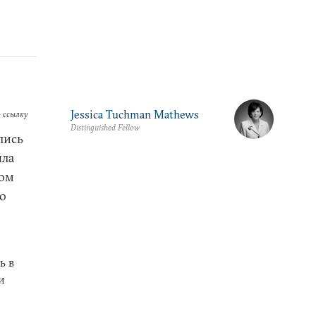
Jessica Tuchman Mathews
 ссылку
Distinguished Fellow
лись
ыла
ном
о
ь в
и