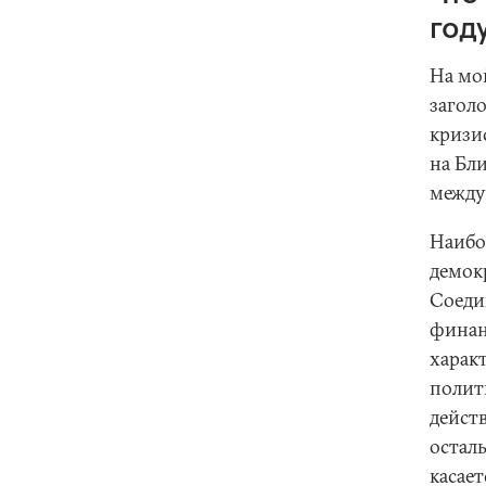
год
На мо
загол
кризи
на Бл
между
Наибо
демок
Соеди
финан
характ
полит
дейст
остал
касает