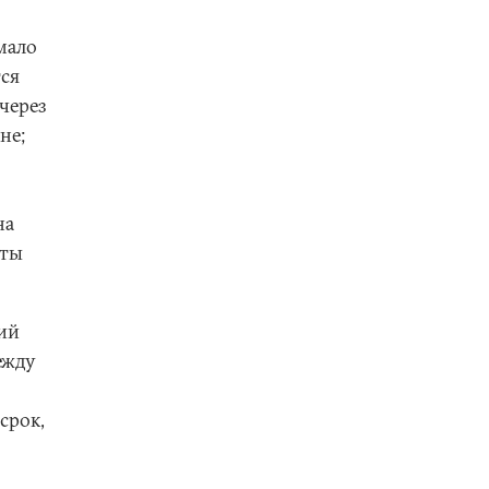
мало
тся
 через
не;
на
юты
ций
ежду
срок,