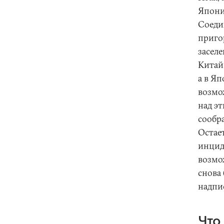
Япони
Соеди
приго
засел
Китай 
а в Яп
возмо
над э
сообр
Остае
инцид
возмо
снова
надпи
Что