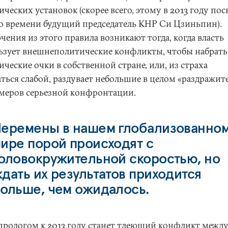
ческих установок (скорее всего, этому в 2013 году пос
о времени будущий председатель КНР Си Цзиньпин).
ения из этого правила возникают тогда, когда власть
ьзует внешнеполитические конфликты, чтобы набрать
ческие очки в собственной стране, или, из страха
аться слабой, раздувает небольшие в целом «раздражит
змеров серьезной конфронтации.
еремены в нашем глобализованно
ире порой происходят с
оловокружительной скоростью, но
дать их результатов приходится
ольше, чем ожидалось.
 прологом к 2013 году станет тлеющий конфликт межд