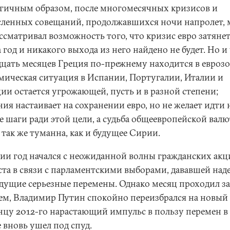
гичным образом, после многомесячных кризисов и
сленных совещаний, продолжавшихся ночи напролет, 
ссматривал возможность того, что кризис евро затяне
 год и никакого выхода из него найдено не будет. Но и
дцать месяцев Греция по-прежнему находится в еврозо
мическая ситуация в Испании, Португалии, Италии и
ии остается угрожающей, пусть и в разной степени;
ия настаивает на сохранении евро, но не желает идти 
е шаги ради этой цели, а судьба общеевропейской вал
так же туманна, как и будущее Сирии.
сии год начался с неожиданной волны гражданских ак
ста в связи с парламентскими выборами, дававшей над
ядущие серьезные перемены. Однако месяц проходил за
ем, Владимир Путин спокойно переизбрался на новый 
онцу 2012-го нарастающий импульс в пользу перемен в
 вновь ушел под спуд.