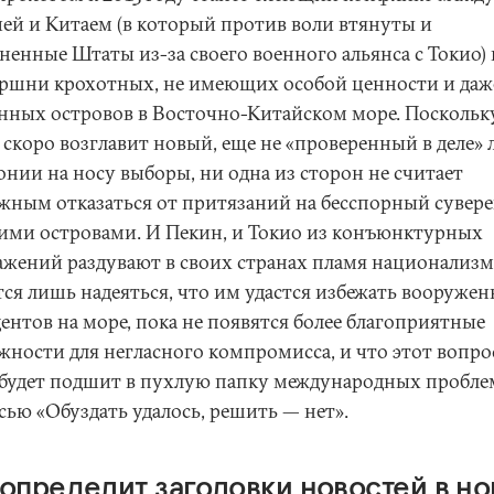
ей и Китаем (в который против воли втянуты и
ненные Штаты из-за своего военного альянса с Токио) 
ршни крохотных, не имеющих особой ценности и даж
енных островов в Восточно-Китайском море. Поскольк
скоро возглавит новый, еще не «проверенный в деле» 
онии на носу выборы, ни одна из сторон не считает
жным отказаться от притязаний на бесспорный сувер
тими островами. И Пекин, и Токио из конъюнктурных
ажений раздувают в своих странах пламя национализм
тся лишь надеяться, что им удастся избежать вооруже
ентов на море, пока не появятся более благоприятные
жности для негласного компромисса, и что этот вопро
 будет подшит в пухлую папку международных пробле
сью «Обуздать удалось, решить — нет».
 определит заголовки новостей в н