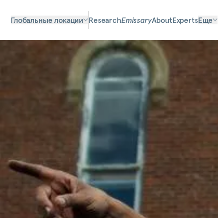
Глобальные локации
Research
Emissary
About
Experts
Еще