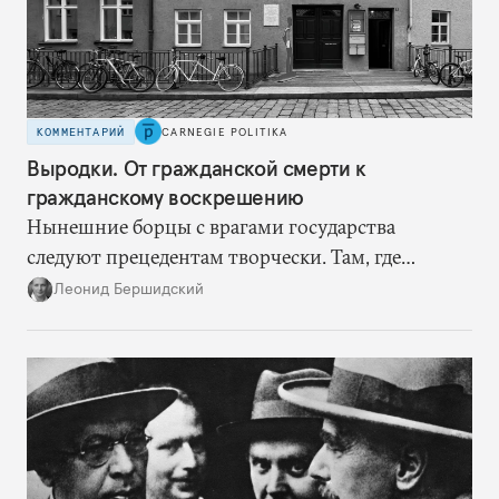
КОММЕНТАРИЙ
CARNEGIE POLITIKA
Выродки. От гражданской смерти к
гражданскому воскрешению
Нынешние борцы с врагами государства
следуют прецедентам творчески. Там, где
нацисты торопились в революционном угаре,
Леонид Бершидский
эти работают вдумчиво, давая «подопытным»
врагам время приспособиться к предыдущим
сериям ограничений и перекрывая вскрывшиеся
в процессе лазейки.