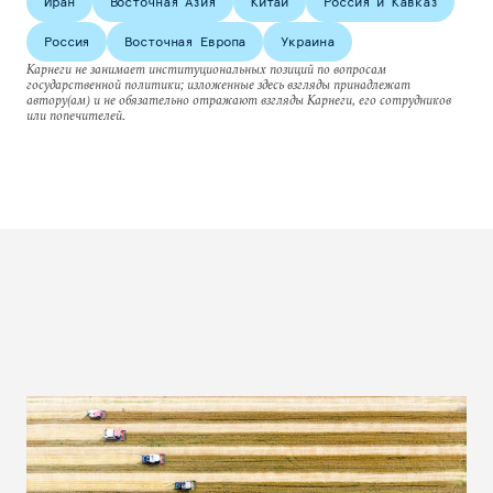
Иран
Восточная Азия
Китай
Россия и Кавказ
Россия
Восточная Европа
Украина
Карнеги не занимает институциональных позиций по вопросам
государственной политики; изложенные здесь взгляды принадлежат
автору(ам) и не обязательно отражают взгляды Карнеги, его сотрудников
или попечителей.