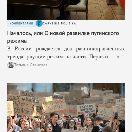
КОММЕНТАРИЙ
CARNEGIE POLITIKA
Началось, или О новой развилке путинского
режима
В России рождается два разнонаправленных
тренда, рвущие режим на части. Первый — это
путинская логика войны, где эскалация влечет за
Татьяна Становая
собой еще большую эскалацию, второй — запрос
на перемены, на реалистичную оценку
возможностей, на компетентность в принятии
решений и адекватное целеполагание.