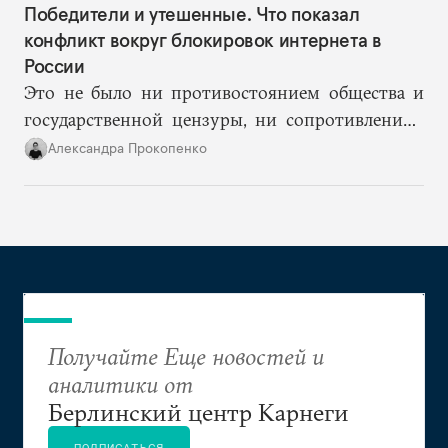
Победители и утешенные. Что показал
конфликт вокруг блокировок интернета в
России
Это не было ни противостоянием общества и
государственной цензуры, ни сопротивлением
усилению репрессий. Столкнулись две
Александра Прокопенко
пирамиды внутри одной системы: силовому
блоку, монополизировавшему понятие
«безопасность», помешали инструменты
политического блока, обеспечивающего
электоральные результаты.
Получайте Еще новостей и
аналитики от
Берлинский центр Карнеги
ПОДПИСАТЬСЯ