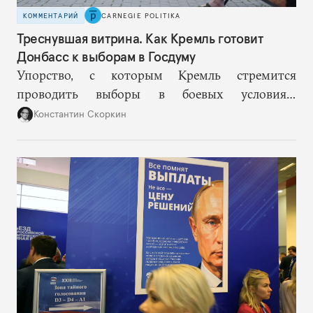
КОММЕНТАРИЙ
CARNEGIE POLITIKA
Треснувшая витрина. Как Кремль готовит
Донбасс к выборам в Госдуму
Упорство, с которым Кремль стремится
проводить выборы в боевых условиях,
основывается на избранной им стратегии
Константин Скоркин
нормализации войны. Но чем дальше, тем
больше этот подход превращается в стратегию
самообмана, когда пропагандистская картинка
все сильнее отстает от реальности.