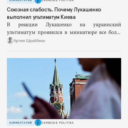
КОММЕНТАРИЙ
CARNEGIE POLITIKA
Союзная слабость. Почему Лукашенко
выполнил ультиматум Киева
В реакции Лукашенко на украинский
ультиматум проявился в миниатюре все более
вероятный сценарий будущего, где Минск все
Артем Шрайбман
активнее балансирует между разными центрами
силы, чтобы снизить риски для себя, раз
надежность России как гаранта слабеет.
КОММЕНТАРИЙ
CARNEGIE POLITIKA