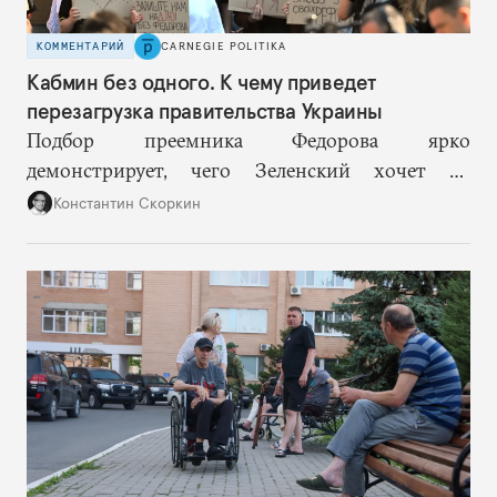
КОММЕНТАРИЙ
CARNEGIE POLITIKA
Кабмин без одного. К чему приведет
перезагрузка правительства Украины
Подбор преемника Федорова ярко
демонстрирует, чего Зеленский хочет от
высшего военного руководства: продолжить
Константин Скоркин
удачную военную стратегию, но без
выращивания политического конкурента.