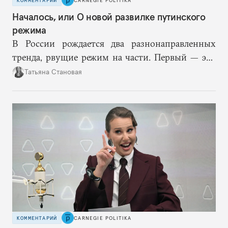
КОММЕНТАРИЙ
CARNEGIE POLITIKA
Началось, или О новой развилке путинского
режима
В России рождается два разнонаправленных
тренда, рвущие режим на части. Первый — это
путинская логика войны, где эскалация влечет за
Татьяна Становая
собой еще большую эскалацию, второй — запрос
на перемены, на реалистичную оценку
возможностей, на компетентность в принятии
решений и адекватное целеполагание.
КОММЕНТАРИЙ
CARNEGIE POLITIKA