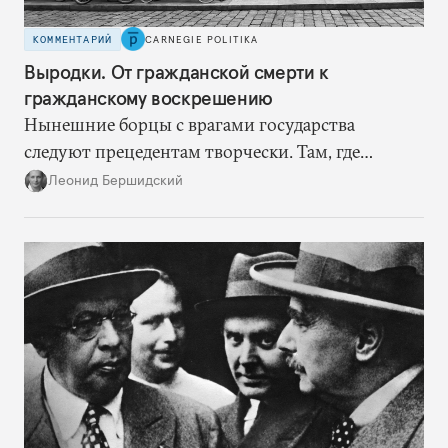
КОММЕНТАРИЙ
CARNEGIE POLITIKA
Выродки. От гражданской смерти к
гражданскому воскрешению
Нынешние борцы с врагами государства
следуют прецедентам творчески. Там, где
нацисты торопились в революционном угаре,
Леонид Бершидский
эти работают вдумчиво, давая «подопытным»
врагам время приспособиться к предыдущим
сериям ограничений и перекрывая вскрывшиеся
в процессе лазейки.