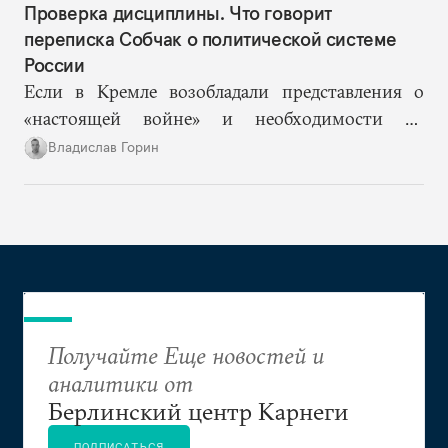
Проверка дисциплины. Что говорит
переписка Собчак о политической системе
России
Если в Кремле возобладали представления о
«настоящей войне» и необходимости не
допустить «раскола в обществе», то Ксения
Владислав Горин
Собчак оказывается в рискованном положении
человека, на котором власть покажет правящему
слою и обществу новые границы допустимого.
Получайте Еще новостей и
аналитики от
Берлинский центр Карнеги
ПОДПИСАТЬСЯ