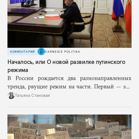
КОММЕНТАРИЙ
CARNEGIE POLITIKA
Началось, или О новой развилке путинского
режима
В России рождается два разнонаправленных
тренда, рвущие режим на части. Первый — это
путинская логика войны, где эскалация влечет за
Татьяна Становая
собой еще большую эскалацию, второй — запрос
на перемены, на реалистичную оценку
возможностей, на компетентность в принятии
решений и адекватное целеполагание.