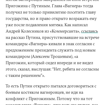
Пригожина с Путиным. Глава «Вагнера» тогда
получил не только привилегию посетить главу
государства, но и право открыто возражать ему
уже после подавления мятежа. Как написал
Андрей Колесников из «Коммерсанта»,
ссылаясь
на рассказ Путина, присутствовавшие на встрече
командиры «Вагнера» кивали в знак согласия с
предложением президента служить под новым
командиром (Алексеем Трошевым), «а
Пригожин, который сидел впереди и не видел
этого, сказал, выслушав: “Нет, ребята не согласны
с таким решением”».
То есть Путин открыто пытался договориться с
боевым костяком вагнеровцев, не идя на
конфликт с Пригожиным. Потому что на тот
момент глава «Вагнера», при всех его грехах, все