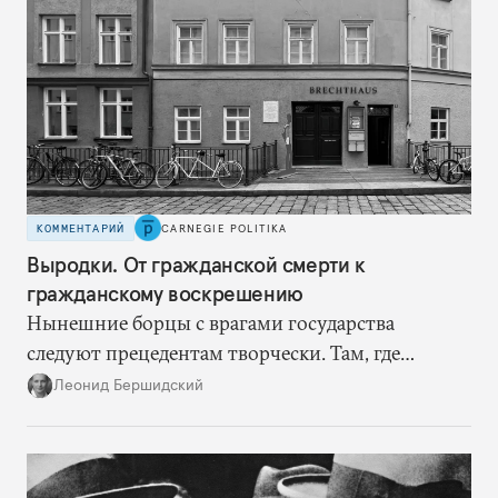
КОММЕНТАРИЙ
CARNEGIE POLITIKA
Выродки. От гражданской смерти к
гражданскому воскрешению
Нынешние борцы с врагами государства
следуют прецедентам творчески. Там, где
нацисты торопились в революционном угаре,
Леонид Бершидский
эти работают вдумчиво, давая «подопытным»
врагам время приспособиться к предыдущим
сериям ограничений и перекрывая вскрывшиеся