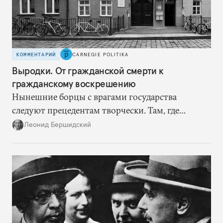
КОММЕНТАРИЙ
CARNEGIE POLITIKA
Выродки. От гражданской смерти к
гражданскому воскрешению
Нынешние борцы с врагами государства
следуют прецедентам творчески. Там, где
нацисты торопились в революционном угаре,
Леонид Бершидский
эти работают вдумчиво, давая «подопытным»
врагам время приспособиться к предыдущим
сериям ограничений и перекрывая вскрывшиеся
в процессе лазейки.