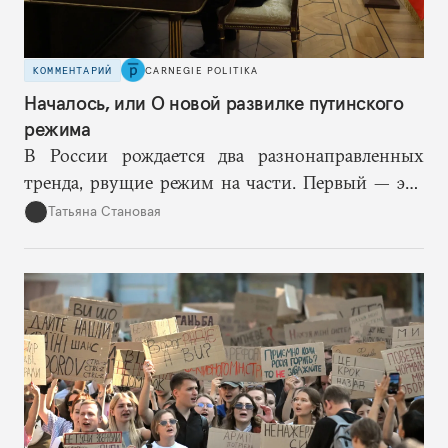
КОММЕНТАРИЙ
CARNEGIE POLITIKA
Началось, или О новой развилке путинского
режима
В России рождается два разнонаправленных
тренда, рвущие режим на части. Первый — это
путинская логика войны, где эскалация влечет за
Татьяна Становая
собой еще большую эскалацию, второй — запрос
на перемены, на реалистичную оценку
возможностей, на компетентность в принятии
решений и адекватное целеполагание.