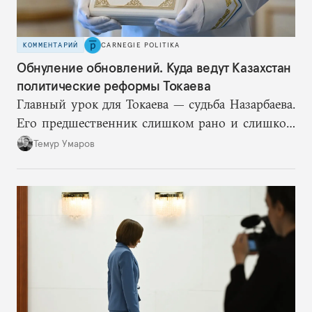
КОММЕНТАРИЙ
CARNEGIE POLITIKA
Обнуление обновлений. Куда ведут Казахстан
политические реформы Токаева
Главный урок для Токаева — судьба Назарбаева.
Его предшественник слишком рано и слишком
подробно описал механизм собственного
Темур Умаров
транзита и в итоге потерял контроль над
процессом. Поэтому план Токаева заключается в
отсутствии конкретного плана, по крайней мере
публичного.