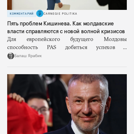
КОММЕНТАРИЙ
CARNEGIE POLITIKA
Пять проблем Кишинева. Как молдавские
власти справляются с новой волной кризисов
Для европейского будущего Молдовы
способность PAS добиться успехов в
госстроительстве может оказаться важнее, чем
Балаш Ярабик
темпы переговоров о вступлении в ЕС.