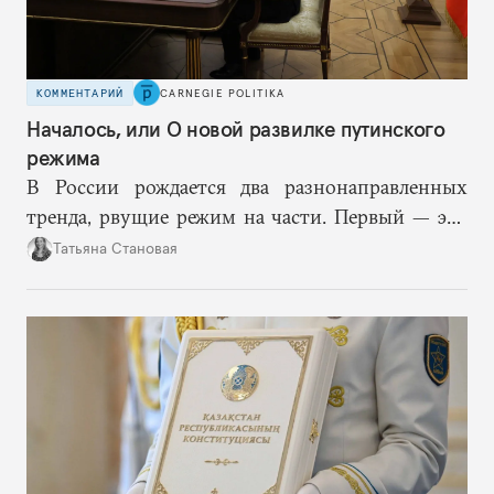
КОММЕНТАРИЙ
CARNEGIE POLITIKA
Началось, или О новой развилке путинского
режима
В России рождается два разнонаправленных
тренда, рвущие режим на части. Первый — это
путинская логика войны, где эскалация влечет за
Татьяна Становая
собой еще большую эскалацию, второй — запрос
на перемены, на реалистичную оценку
возможностей, на компетентность в принятии
решений и адекватное целеполагание.