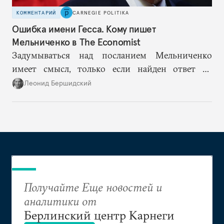
КОММЕНТАРИЙ
CARNEGIE POLITIKA
Ошибка имени Гесса. Кому пишет
Мельниченко в The Economist
Задумываться над посланием Мельниченко
имеет смысл, только если найден ответ на
главный вопрос — о том, как при любом
Леонид Бершидский
«договорном» варианте Европа могла бы
обезопасить себя от российского ресентимента,
неизбежного во всех сценариях, кроме
однозначно, триумфально победного для
Путина.
Получайте Еще новостей и
аналитики от
Берлинский центр Карнеги