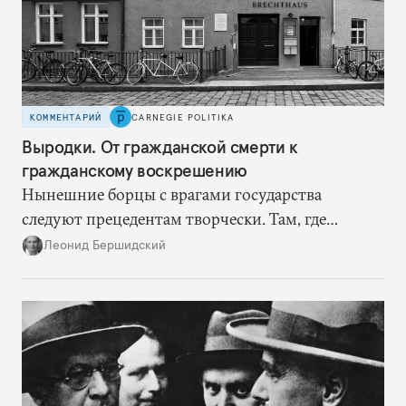
КОММЕНТАРИЙ
CARNEGIE POLITIKA
Выродки. От гражданской смерти к
гражданскому воскрешению
Нынешние борцы с врагами государства
следуют прецедентам творчески. Там, где
нацисты торопились в революционном угаре,
Леонид Бершидский
эти работают вдумчиво, давая «подопытным»
врагам время приспособиться к предыдущим
сериям ограничений и перекрывая вскрывшиеся
в процессе лазейки.