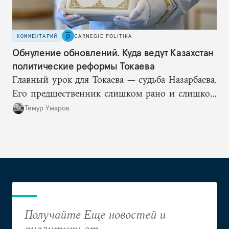
КОММЕНТАРИЙ
CARNEGIE POLITIKA
Обнуление обновлений. Куда ведут Казахстан
политические реформы Токаева
Главный урок для Токаева — судьба Назарбаева.
Его предшественник слишком рано и слишком
подробно описал механизм собственного
Темур Умаров
транзита и в итоге потерял контроль над
процессом. Поэтому план Токаева заключается в
отсутствии конкретного плана, по крайней мере
публичного.
Получайте Еще новостей и
аналитики от