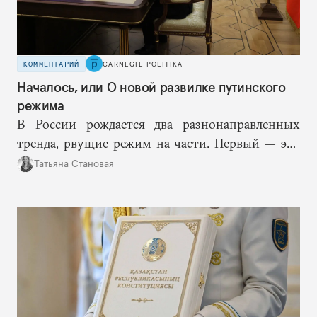
КОММЕНТАРИЙ
CARNEGIE POLITIKA
Началось, или О новой развилке путинского
режима
В России рождается два разнонаправленных
тренда, рвущие режим на части. Первый — это
путинская логика войны, где эскалация влечет за
Татьяна Становая
собой еще большую эскалацию, второй — запрос
на перемены, на реалистичную оценку
возможностей, на компетентность в принятии
решений и адекватное целеполагание.