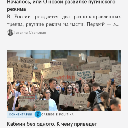
Началось, или О новой развилке путинского
режима
В России рождается два разнонаправленных
тренда, рвущие режим на части. Первый — это
путинская логика войны, где эскалация влечет за
Татьяна Становая
собой еще большую эскалацию, второй — запрос
на перемены, на реалистичную оценку
возможностей, на компетентность в принятии
решений и адекватное целеполагание.
КОММЕНТАРИЙ
CARNEGIE POLITIKA
Кабмин без одного. К чему приведет