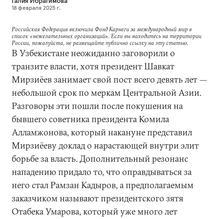
Галия Ибрагимова
18 февраля 2025 г.
Российская Федерация включила Фонд Карнеги за международный мир в
список «нежелательных организаций». Если вы находитесь на территории
России, пожалуйста, не размещайте публично ссылку на эту статью.
В Узбекистане неожиданно заговорили о
транзите власти, хотя президент Шавкат
Мирзиёев занимает свой пост всего девять лет —
небольшой срок по меркам Центральной Азии.
Разговоры эти пошли после покушения на
бывшего советника президента Комила
Алламжонова, который накануне представил
Мирзиёеву доклад о нарастающей внутри элит
борьбе за власть. Дополнительный резонанс
нападению придало то, что оправдываться за
него стал Рамзан Кадыров, а предполагаемым
заказчиком называют президентского зятя
Отабека Умарова, который уже много лет