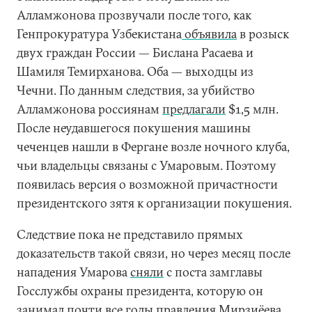
Алламжонова прозвучали после того, как
Генпрокуратура Узбекистана
объявила
в розыск
двух граждан России — Бислана Расаева и
Шамиля Темирханова. Оба — выходцы из
Чечни. По данным следствия, за убийство
Алламжонова россиянам
предлагали
$1,5 млн.
После неудавшегося покушения машины
чеченцев нашли в Фергане возле ночного клуба,
чьи владельцы связаны с Умаровым. Поэтому
появилась версия о возможной причастности
президентского зятя к организации покушения.
Следствие пока не представило прямых
доказательств такой связи, но через месяц после
нападения Умарова
сняли
с поста замглавы
Госслужбы охраны президента, которую он
занимал почти все годы правления Мирзиёева.