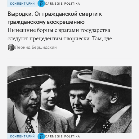
КОММЕНТАРИЙ
CARNEGIE POLITIKA
Выродки. От гражданской смерти к
гражданскому воскрешению
Нынешние борцы с врагами государства
следуют прецедентам творчески. Там, где
нацисты торопились в революционном угаре,
Леонид Бершидский
эти работают вдумчиво, давая «подопытным»
врагам время приспособиться к предыдущим
сериям ограничений и перекрывая вскрывшиеся
в процессе лазейки.
КОММЕНТАРИЙ
CARNEGIE POLITIKA