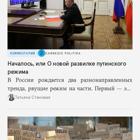
КОММЕНТАРИЙ
CARNEGIE POLITIKA
Началось, или О новой развилке путинского
режима
В России рождается два разнонаправленных
тренда, рвущие режим на части. Первый — это
путинская логика войны, где эскалация влечет за
Татьяна Становая
собой еще большую эскалацию, второй — запрос
на перемены, на реалистичную оценку
возможностей, на компетентность в принятии
решений и адекватное целеполагание.