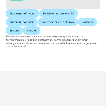
Европейский союз
Внешняя политика ЕС
Мировой порядок
Политические реформы
Молдова
Европа
Россия
Карнеги не занимает институциональных позиций по вопросам
государственной политики; изложенные здесь взгляды принадлежат
автору(ам) и не обязательно отражают взгляды Карнеги, его сотрудников
или попечителей.