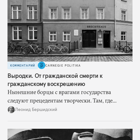
КОММЕНТАРИЙ
CARNEGIE POLITIKA
Выродки. От гражданской смерти к
гражданскому воскрешению
Нынешние борцы с врагами государства
следуют прецедентам творчески. Там, где
нацисты торопились в революционном угаре,
Леонид Бершидский
эти работают вдумчиво, давая «подопытным»
врагам время приспособиться к предыдущим
сериям ограничений и перекрывая вскрывшиеся