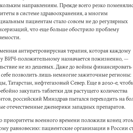
скольким направлениям. Прежде всего резко поменяли
итеты в системе здравоохранения, а многим
циальным пациентам стало совсем не до регулярных
нсеризаций, что еще больше обострило проблему
яемости.
менная антиретровирусная терапия, которая каждому
у ВИЧ-положительному назначается пожизненно, —
льствие не из дешевых. Даже до войны финансировать 
 себе позволить лишь немногие зажиточные регионы:
ы, Татарстан, нефтегазовый Север. Еще в 2010-е, чтоб
ребойно закупать таблетки для растущего количества
нтов, российский Минздрав пытался переходить на бо
ые отечественные дженерики западных препаратов.
о приоритеты военного времени положили конец это
ому равновесию: пациентские организации в России с