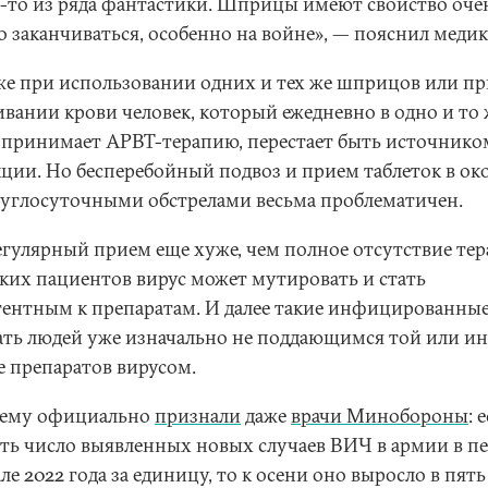
о-то из ряда фантастики. Шприцы имеют свойство оче
о заканчиваться, особенно на войне», — пояснил медик
аже при использовании одних и тех же шприцов или п
ивании крови человек, который ежедневно в одно и то 
 принимает АРВТ-терапию, перестает быть источнико
ции. Но бесперебойный подвоз и прием таблеток в ок
руглосуточными обстрелами весьма проблематичен.
егулярный прием еще хуже, чем полное отсутствие тер
аких пациентов вирус может мутировать и стать
тентным к препаратам. И далее такие инфицированные
ать людей уже изначально не поддающимся той или и
е препаратов вирусом.
ему официально
признали
даже
врачи Минобороны
: 
ть число выявленных новых случаев ВИЧ в армии в п
ле 2022 года за единицу, то к осени оно выросло в пять 