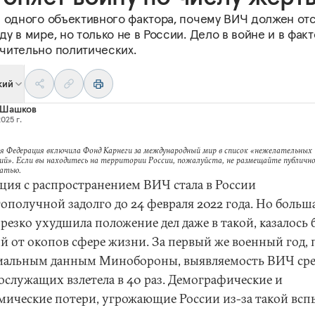
и одного объективного фактора, почему ВИЧ должен отс
у в мире, но только не в России. Дело в войне и в фак
чительно политических.
кий
 Шашков
025 г.
я Федерация включила Фонд Карнеги за международный мир в список «нежелательных
ий». Если вы находитесь на территории России, пожалуйста, не размещайте публично
татью.
ция с распространением ВИЧ стала в России
гополучной задолго до 24 февраля 2022 года. Но больш
резко ухудшила положение дел даже в такой, казалось 
ой от окопов сфере жизни. За первый же военный год, 
альным данным Минобороны, выявляемость ВИЧ ср
ослужащих взлетела в 40 раз. Демографические и
мические потери, угрожающие России из-за такой вс