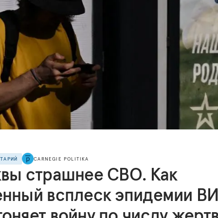
НТАРИЙ
CARNEGIE POLITIKA
квы страшнее СВО. Как
енный всплеск эпидемии В
оняет войну по числу жерт