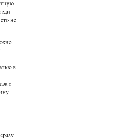
лотную
реди
осто не
можно
у
атью в
ва с
аину
сразу