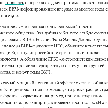
аще
сообщать
о перебоях, а доля принимающих терапи
 всех ВИЧ-инфицированных впервые за многие годы с
 ниже 50%.
ила проблем и военная волна репрессий против
нского общества. Она добила и без того слабую систе
и людям с ВИЧ в России. Фонд Элтона Джона, крупн
е спонсора ВИЧ-сервисных НКО,
объявили
нежелатель
изацией,
вынудив
российские организации отказаться 
дничества. А объявление ЛГБТ «экстремистским движе
нительно усилило перекрестную стигму и вокруг гей-
ества, и вокруг темы ВИЧ.
о самый мощный негативный эффект оказала война к
ая. Эпидемиологи
подтверждают
, что риски распростр
а фронте возрастают, например, при многократном
ьзовании одного шприца в полевых госпиталях. «И эт