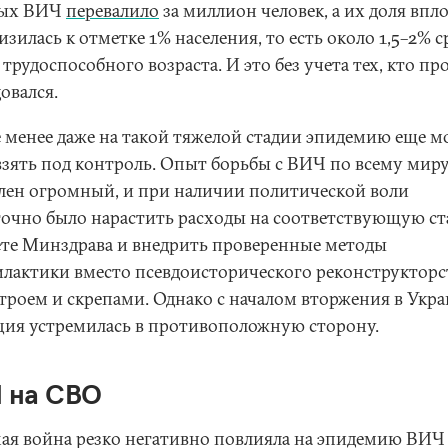
ных ВИЧ
перевалило
за миллион человек, а их доля вп
зилась к отметке 1% населения, то есть около 1,5–2% с
трудоспособного возраста. И это без учета тех, кто пр
овался.
е менее даже на такой тяжелой стадии эпидемию еще 
взять под контроль. Опыт борьбы с ВИЧ по всему мир
лен огромный, и при наличии политической воли
точно было нарастить расходы на соответствующую ст
те Минздрава и внедрить проверенные методы
лактики вместо псевдоисторического реконструкторст
троем и скрепами. Однако с началом вторжения в Укр
ция устремилась в противоположную сторону.
 на СВО
ая война резко негативно повлияла на эпидемию ВИЧ 