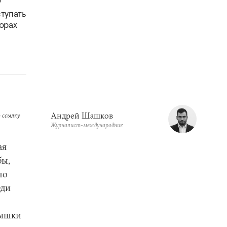
тупать
торах
Андрей Шашков
 ссылку
Журналист-международник
ая
бы,
по
еди
пышки