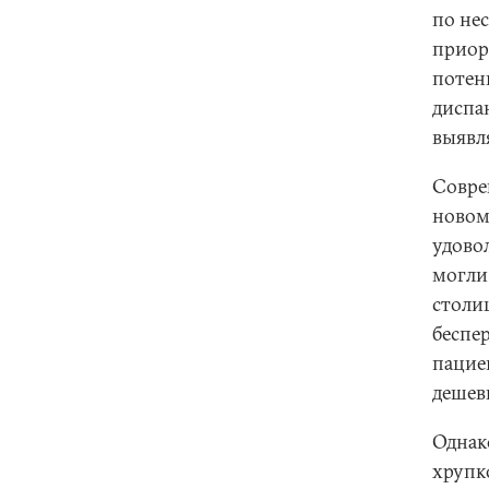
по не
приор
потен
диспа
выявл
Совре
новом
удово
могли
столиц
беспе
пацие
дешев
Однак
хрупк