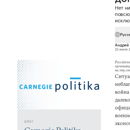
Нет н
повсюд
исклю
Русс
Андрей
22 июля 2
Российска
организац
на эту с
Ситуа
небла
война 
далек
офици
военн
БЛОГ
эконо