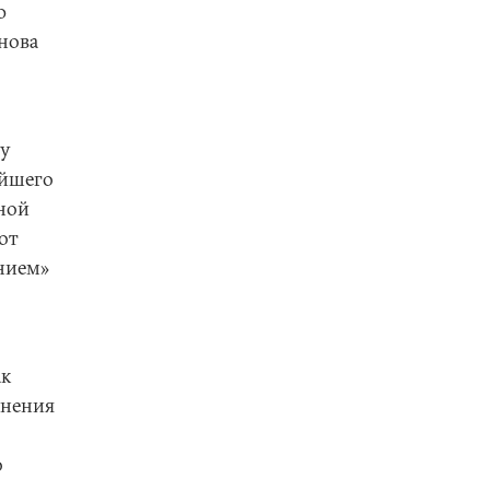
ю
нова
му
ейшего
ной
от
нием»
ак
анения
о