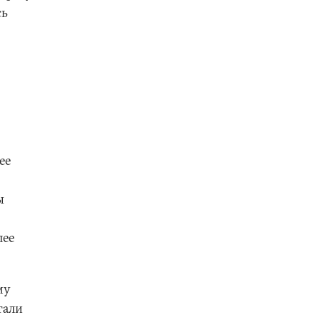
сь
ее
ы
лее
му
тали