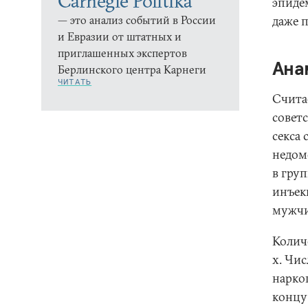
Carnegie Politika
эпиде
— это анализ событий в России
даже 
и Евразии от штатных и
приглашенных экспертов
Ана
Берлинского центра Карнеги
ЧИТАТЬ
Счита
советс
секса
недомо
в гру
инъек
мужчи
Колич
х. Чи
нарко
концу