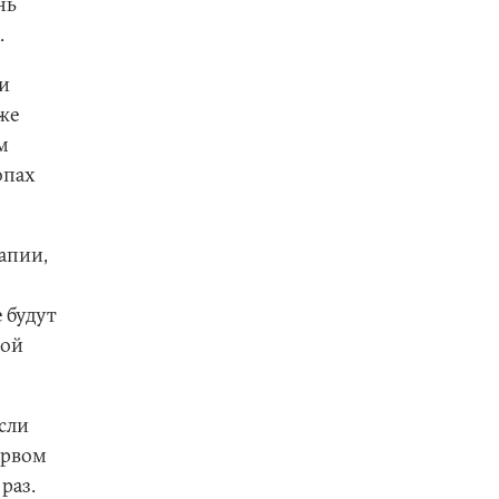
нь
.
ри
же
м
опах
апии,
 будут
ной
если
ервом
раз.