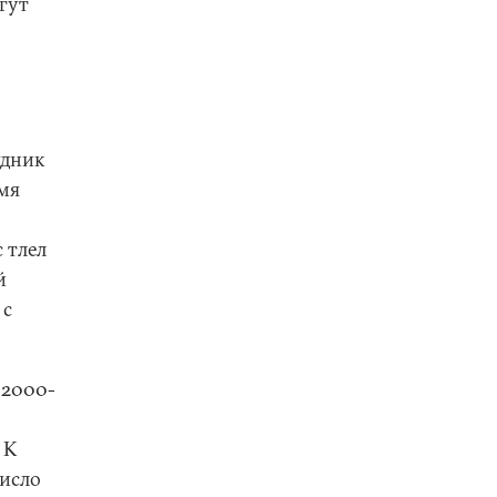
гут
удник
емя
 тлел
й
 с
 2000-
 К
число