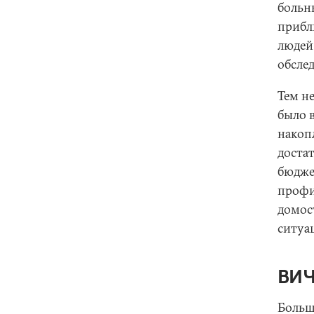
боль
прибли
людей 
обслед
Тем н
было 
накоп
доста
бюдже
профи
домос
ситуа
ВИЧ
Больш