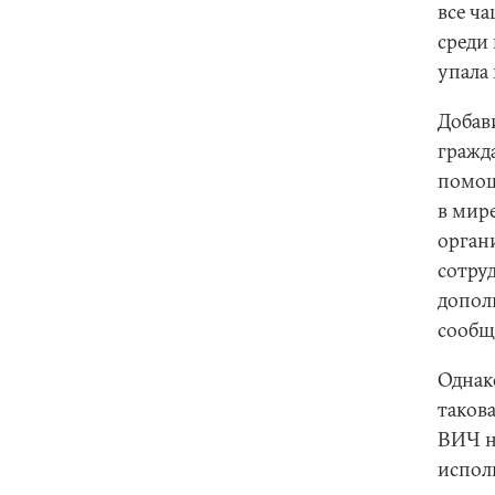
все ч
среди
упала
Добав
гражда
помощ
в мир
орган
сотру
допол
сообщ
Однак
таков
ВИЧ н
испол