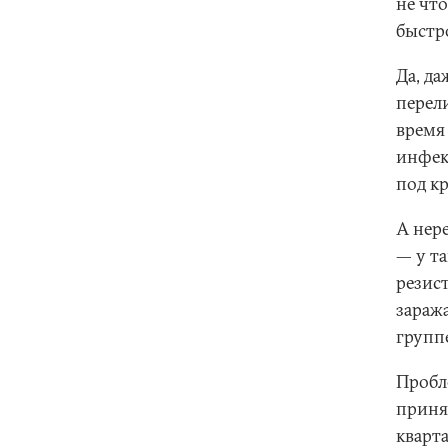
не чт
быстр
Да, д
перел
время
инфек
под к
А нер
— у т
резис
зараж
групп
Пробл
приня
кварта