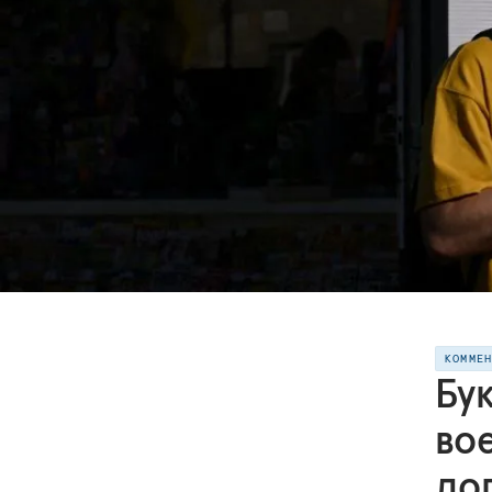
КОММЕ
Бу
во
дог