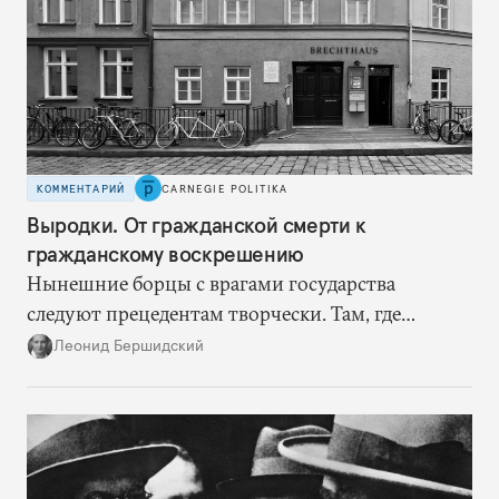
КОММЕНТАРИЙ
CARNEGIE POLITIKA
Выродки. От гражданской смерти к
гражданскому воскрешению
Нынешние борцы с врагами государства
следуют прецедентам творчески. Там, где
нацисты торопились в революционном угаре,
Леонид Бершидский
эти работают вдумчиво, давая «подопытным»
врагам время приспособиться к предыдущим
сериям ограничений и перекрывая вскрывшиеся
в процессе лазейки.