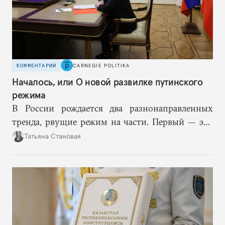
КОММЕНТАРИЙ
CARNEGIE POLITIKA
Началось, или О новой развилке путинского
режима
В России рождается два разнонаправленных
тренда, рвущие режим на части. Первый — это
путинская логика войны, где эскалация влечет за
Татьяна Становая
собой еще большую эскалацию, второй — запрос
на перемены, на реалистичную оценку
возможностей, на компетентность в принятии
решений и адекватное целеполагание.