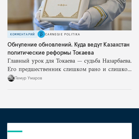
КОММЕНТАРИЙ
CARNEGIE POLITIKA
Обнуление обновлений. Куда ведут Казахстан
политические реформы Токаева
Главный урок для Токаева — судьба Назарбаева.
Его предшественник слишком рано и слишком
подробно описал механизм собственного
Темур Умаров
транзита и в итоге потерял контроль над
процессом. Поэтому план Токаева заключается в
отсутствии конкретного плана, по крайней мере
публичного.