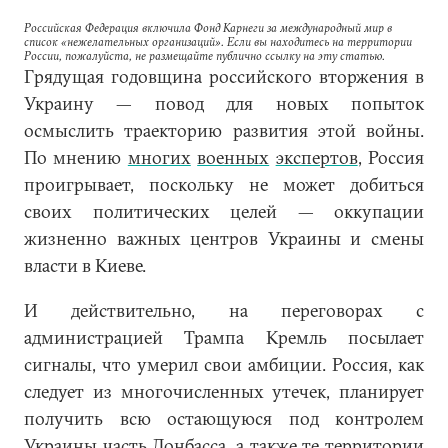
Российская Федерация включила Фонд Карнеги за международный мир в
список «нежелательных организаций». Если вы находитесь на территории
России, пожалуйста, не размещайте публично ссылку на эту статью.
Грядущая годовщина российского вторжения в
Украину — повод для новых попыток
осмыслить траекторию развития этой войны.
По мнению
многих
военных
экспертов
, Россия
проигрывает, поскольку не может добиться
своих политических целей — оккупации
жизненно важных центров Украины и смены
власти в Киеве.
И действительно, на переговорах с
администрацией Трампа Кремль посылает
сигналы, что умерил свои амбиции. Россия, как
следует из многочисленных утечек, планирует
получить всю остающуюся под контролем
Украины часть Донбасса, а также те территории