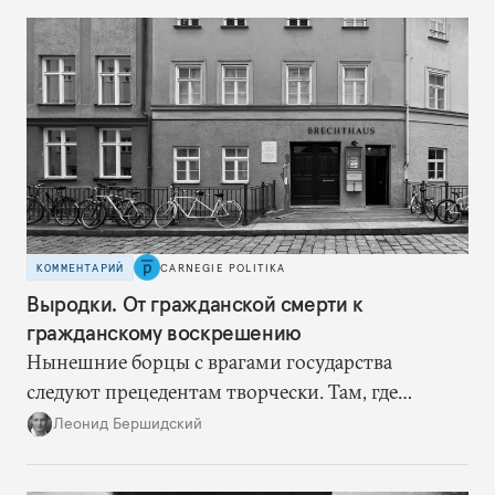
Россия стала причиной дефицита.
КОММЕНТАРИЙ
CARNEGIE POLITIKA
Выродки. От гражданской смерти к
гражданскому воскрешению
Нынешние борцы с врагами государства
следуют прецедентам творчески. Там, где
нацисты торопились в революционном угаре,
Леонид Бершидский
эти работают вдумчиво, давая «подопытным»
врагам время приспособиться к предыдущим