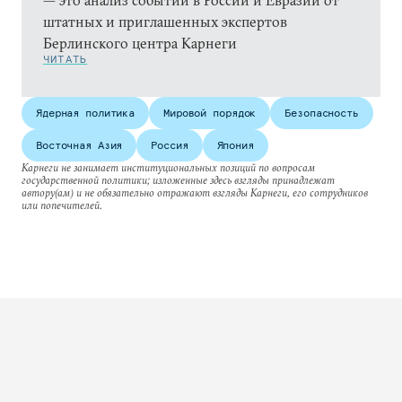
— это анализ событий в России и Евразии от
штатных и приглашенных экспертов
Берлинского центра Карнеги
ЧИТАТЬ
Ядерная политика
Мировой порядок
Безопасность
Восточная Азия
Россия
Япония
Карнеги не занимает институциональных позиций по вопросам
государственной политики; изложенные здесь взгляды принадлежат
автору(ам) и не обязательно отражают взгляды Карнеги, его сотрудников
или попечителей.