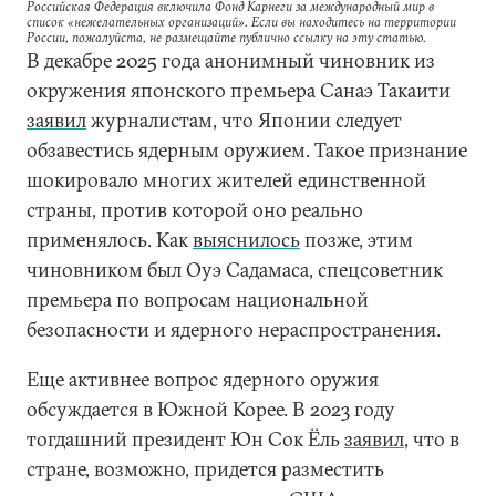
Российская Федерация включила Фонд Карнеги за международный мир в
список «нежелательных организаций». Если вы находитесь на территории
России, пожалуйста, не размещайте публично ссылку на эту статью.
В декабре 2025 года анонимный чиновник из
окружения японского премьера Санаэ Такаити
заявил
журналистам, что Японии следует
обзавестись ядерным оружием. Такое признание
шокировало многих жителей единственной
страны, против которой оно реально
применялось. Как
выяснилось
позже, этим
чиновником был Оуэ Садамаса, спецсоветник
премьера по вопросам национальной
безопасности и ядерного нераспространения.
Еще активнее вопрос ядерного оружия
обсуждается в Южной Корее. В 2023 году
тогдашний президент Юн Сок Ёль
заявил
, что в
стране, возможно, придется разместить