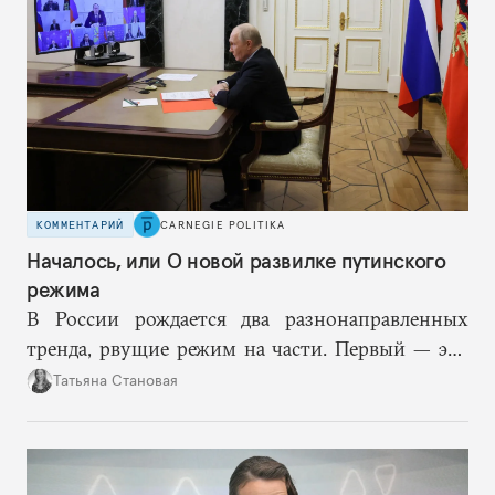
КОММЕНТАРИЙ
CARNEGIE POLITIKA
Началось, или О новой развилке путинского
режима
В России рождается два разнонаправленных
тренда, рвущие режим на части. Первый — это
путинская логика войны, где эскалация влечет за
Татьяна Становая
собой еще большую эскалацию, второй — запрос
на перемены, на реалистичную оценку
возможностей, на компетентность в принятии