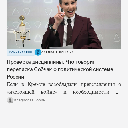
решений и адекватное целеполагание.
КОММЕНТАРИЙ
CARNEGIE POLITIKA
Проверка дисциплины. Что говорит
переписка Собчак о политической системе
России
Если в Кремле возобладали представления о
«настоящей войне» и необходимости не
допустить «раскола в обществе», то Ксения
Владислав Горин
Собчак оказывается в рискованном положении
человека, на котором власть покажет правящему
слою и обществу новые границы допустимого.