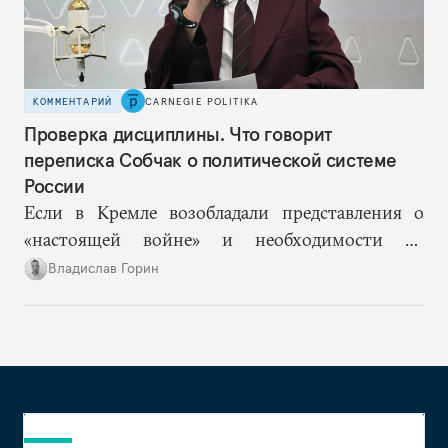
КОММЕНТАРИЙ
CARNEGIE POLITIKA
Проверка дисциплины. Что говорит
переписка Собчак о политической системе
России
Если в Кремле возобладали представления о
«настоящей войне» и необходимости не
допустить «раскола в обществе», то Ксения
Владислав Горин
Собчак оказывается в рискованном положении
человека, на котором власть покажет правящему
слою и обществу новые границы допустимого.