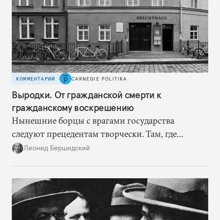
КОММЕНТАРИЙ
CARNEGIE POLITIKA
Выродки. От гражданской смерти к
гражданскому воскрешению
Нынешние борцы с врагами государства
следуют прецедентам творчески. Там, где
нацисты торопились в революционном угаре,
Леонид Бершидский
эти работают вдумчиво, давая «подопытным»
врагам время приспособиться к предыдущим
сериям ограничений и перекрывая вскрывшиеся
в процессе лазейки.