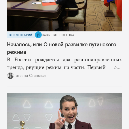
КОММЕНТАРИЙ
CARNEGIE POLITIKA
Началось, или О новой развилке путинского
режима
В России рождается два разнонаправленных
тренда, рвущие режим на части. Первый — это
путинская логика войны, где эскалация влечет за
Татьяна Становая
собой еще большую эскалацию, второй — запрос
на перемены, на реалистичную оценку
возможностей, на компетентность в принятии
решений и адекватное целеполагание.