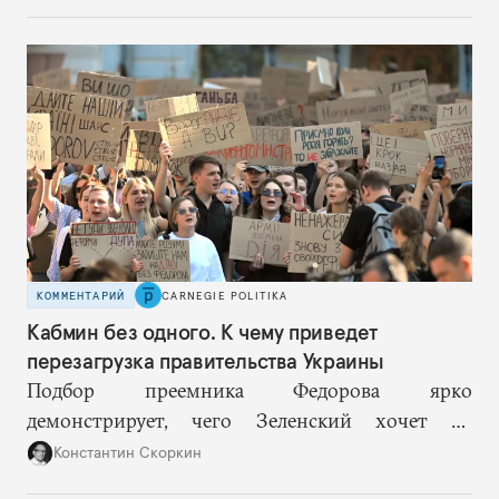
собой еще большую эскалацию, второй — запрос
на перемены, на реалистичную оценку
возможностей, на компетентность в принятии
решений и адекватное целеполагание.
КОММЕНТАРИЙ
CARNEGIE POLITIKA
Кабмин без одного. К чему приведет
перезагрузка правительства Украины
Подбор преемника Федорова ярко
демонстрирует, чего Зеленский хочет от
высшего военного руководства: продолжить
Константин Скоркин
удачную военную стратегию, но без