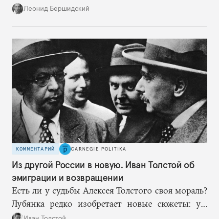
нацисты торопились в революционном угаре,
Леонид Бершидский
эти работают вдумчиво, давая «подопытным»
врагам время приспособиться к предыдущим
сериям ограничений и перекрывая вскрывшиеся
в процессе лазейки.
КОММЕНТАРИЙ
CARNEGIE POLITIKA
Из другой России в новую. Иван Толстой об
эмиграции и возвращении
Есть ли у судьбы Алексея Толстого своя мораль?
Лубянка редко изобретает новые сюжеты: уж
больно хорошо срабатывают старые.
Иван Толстой