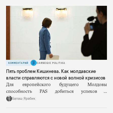
процессом. Поэтому план Токаева заключается в
отсутствии конкретного плана, по крайней мере
публичного.
КОММЕНТАРИЙ
CARNEGIE POLITIKA
Пять проблем Кишинева. Как молдавские
власти справляются с новой волной кризисов
Для европейского будущего Молдовы
способность PAS добиться успехов в
госстроительстве может оказаться важнее, чем
Балаш Ярабик
темпы переговоров о вступлении в ЕС.