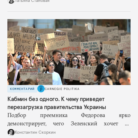
Татьяна Становая
собой еще большую эскалацию, второй — запрос
на перемены, на реалистичную оценку
возможностей, на компетентность в принятии
решений и адекватное целеполагание.
КОММЕНТАРИЙ
CARNEGIE POLITIKA
Кабмин без одного. К чему приведет
перезагрузка правительства Украины
Подбор преемника Федорова ярко
демонстрирует, чего Зеленский хочет от
высшего военного руководства: продолжить
Константин Скоркин