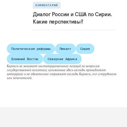
КОММЕНТАРИЙ
Диалог России и США по Сирии.
Какие перспективы?
Политические реформы
Левант
Сирия
Ближний Восток
Северная Африка
Карнеги не занимает институциональных позиций по вопросам
государственной политики; изложенные здесь взгляды принадлежат
автору(ам) и не обязательно отражают взгляды Карнеги, его сотрудников
или попечителей.