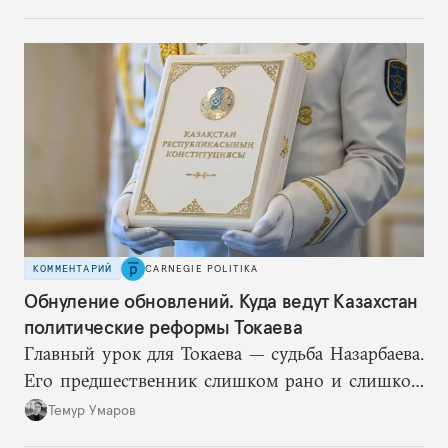
удачную военную стратегию, но без
выращивания политического конкурента.
КОММЕНТАРИЙ
CARNEGIE POLITIKA
Обнуление обновлений. Куда ведут Казахстан
политические реформы Токаева
Главный урок для Токаева — судьба Назарбаева.
Его предшественник слишком рано и слишком
подробно описал механизм собственного
Темур Умаров
транзита и в итоге потерял контроль над