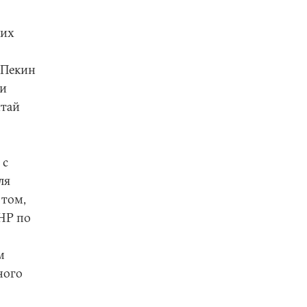
ких
 Пекин
ии
итай
 с
ля
 том,
КНР по
м
ного