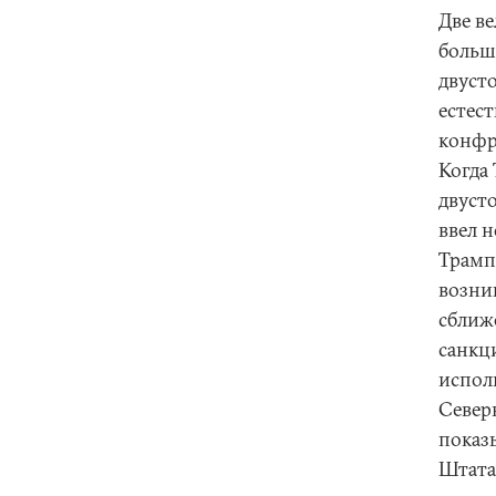
Две в
больш
двуст
естес
конфр
Когда
двуст
ввел 
Трамп
возни
сближ
санкци
испол
Север
показ
Штатам