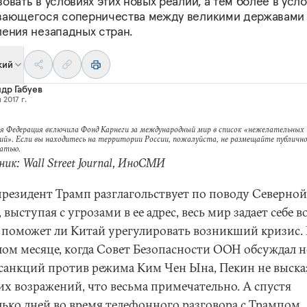
овать в условиях этих новых реалий, а тем более в усл
вающегося соперничества между великими державами
ления незападных стран.
кий
др Габуев
 2017 г.
я Федерация включила Фонд Карнеги за международный мир в список «нежелательных
ий». Если вы находитесь на территории России, пожалуйста, не размещайте публично
татью.
ик: Wall Street Journal, ИноСМИ
президент Трамп разглагольствует по поводу Северной
 выступая с угрозами в ее адрес, весь мир задает себе 
, поможет ли Китай урегулировать возникший кризис.
ом месяце, когда Совет Безопасности ООН обсуждал 
 санкций против режима Ким Чен Ына, Пекин не выска
их возражений, что весьма примечательно. А спустя
лько дней во время телефонного разговора с Трампом