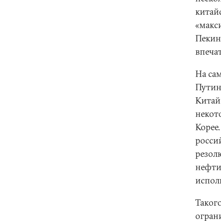
китай
«макс
Пекин
впеча
На са
Путин
Китай
некот
Корее
росси
резол
нефти
испол
Таког
огран