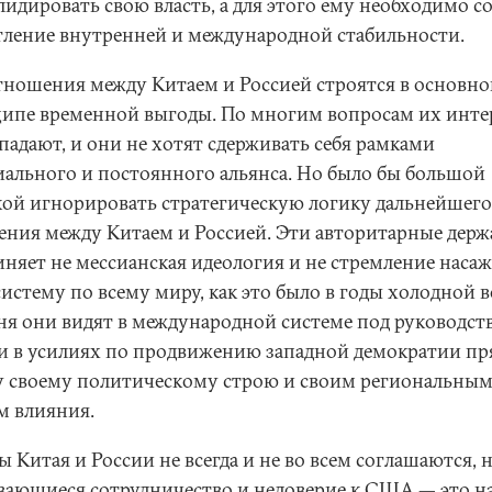
идировать свою власть, а для этого ему необходимо с
тление внутренней и международной стабильности.
тношения между Китаем и Россией строятся в основно
ипе временной выгоды. По многим вопросам их инте
падают, и они не хотят сдерживать себя рамками
ального и постоянного альянса. Но было бы большой
ой игнорировать стратегическую логику дальнейшего
ения между Китаем и Россией. Эти авторитарные дер
иняет не мессианская идеология и не стремление насаж
систему по всему миру, как это было в годы холодной 
ня они видят в международной системе под руководст
 в усилиях по продвижению западной демократии п
у своему политическому строю и своим региональны
м влияния.
 Китая и России не всегда и не во всем соглашаются, 
вающиеся сотрудничество и недоверие к США — это на