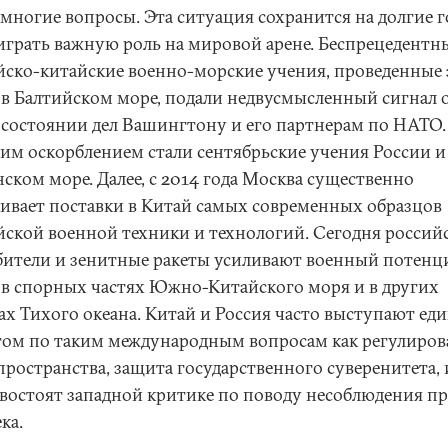
 многие вопросы. Эта ситуация сохранится на долгие 
 играть важную роль на мировой арене. Беспрецедентн
йско-китайские военно-морские учения, проведенные
 в Балтийском море, подали недвусмысленный сигнал 
 состоянии дел Вашингтону и его партнерам по НАТО.
им оскорблением стали сентябрьские учения России и
ском море. Далее, с 2014 года Москва существенно
ивает поставки в Китай самых современных образцов
йской военной техники и технологий. Сегодня россий
бители и зенитные ракеты усиливают военный потенц
 в спорных частях Южно-Китайского моря и в других
ах Тихого океана. Китай и Россия часто выступают е
ом по таким международным вопросам как регулиров
пространства, защита государственного суверенитета, 
востоят западной критике по поводу несоблюдения пр
ка.