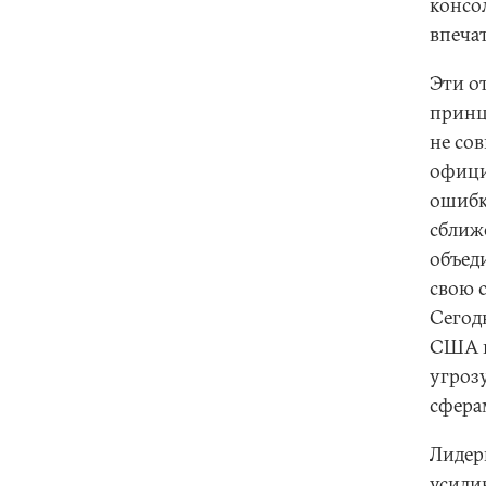
консол
впеча
Эти о
принц
не сов
офици
ошибк
сближ
объед
свою 
Сегод
США и
угроз
сфера
Лидеры
усили