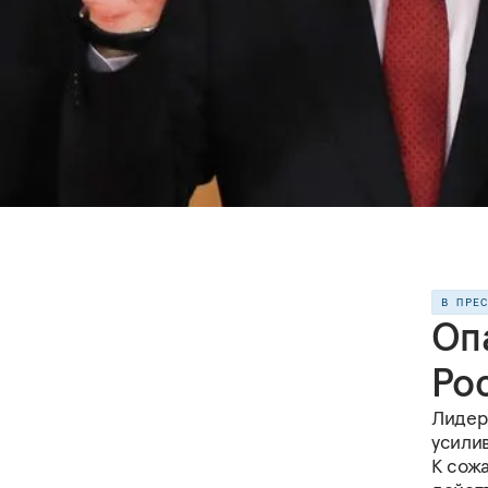
В ПРЕ
Оп
Ро
Лидеры
усили
К сож