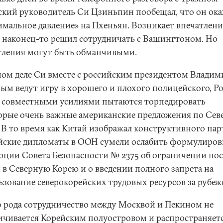
ский руководитель Си Цзиньпин пообещал, что он ок
имальное давление» на Пхеньян. Возникает впечатлени
 наконец-то решил сотрудничать с Вашингтоном. Но
тления могут быть обманчивыми.
мом деле Си вместе с российским президентом Влади
ым ведут игру в хорошего и плохого полицейского, Ро
 совместными усилиями пытаются торпедировать
орые очень важные американские предложения по Сев
. В то время как Китай изображал конструктивного пар
йские дипломаты в ООН сумели ослабить формулиров
юции Совета Безопасности № 2375 об ограничении пос
 в Северную Корею и о введении полного запрета на
ьзование северокорейских трудовых ресурсов за рубеж
о рода сотрудничество между Москвой и Пекином не
ичивается Корейским полуостровом и распространяетс