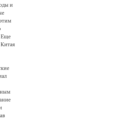
годы и
ые
 этим
о
 Еще
 Китая
ские
иал
диным
ание
и
ав