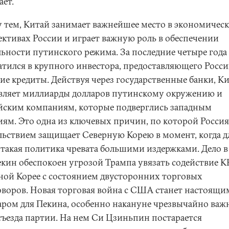
ает.
 тем, Китай занимает важнейшее место в экономичес
ективах России и играет важную роль в обеспечении
льности путинского режима. За последние четыре года
атился в крупного инвестора, предоставляющего Росс
ие кредиты. Действуя через государственные банки, К
вляет миллиарды долларов путинскому окружению и
йским компаниям, которые подверглись западным
иям. Это одна из ключевых причин, по которой Россия
льствием защищает Северную Корею в момент, когда д
 такая политика чревата большими издержками. Дело в
екин обеспокоен угрозой Трампа увязать содействие 
ной Корее с состоянием двусторонних торговых
оворов. Новая торговая война с США станет настоящи
ром для Пекина, особенно накануне чрезвычайно важ
 съезда партии. На нем Си Цзиньпин постарается