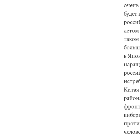
очень
будет
росси
летом
таком
больш
в Япон
наращ
росси
истре
Китая
район
фронт
кибер
проти
челове