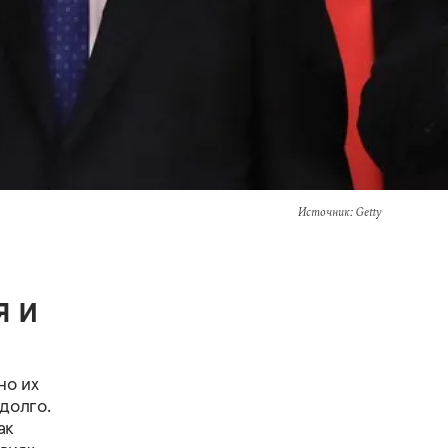
Источник
: Getty
я и
но их
долго.
ак