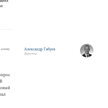
овиях
 и
Александр Габуев
 ссылку
Директор
вопрос
 В
новый
зал