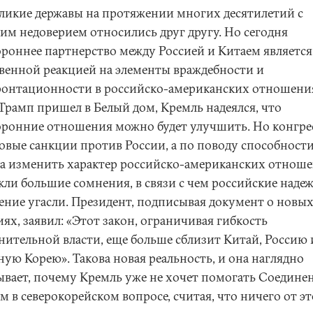
еликие державы на протяжении многих десятилетий с
им недоверием относились друг другу. Но сегодня
ороннее партнерство между Россией и Китаем является
твенной реакцией на элементы враждебности и
онтационности в российско-американских отношени
 Трамп пришел в Белый дом, Кремль надеялся, что
оронние отношения можно будет улучшить. Но конгре
новые санкции против России, а по поводу способност
а изменить характер российско-американских отнош
кли большие сомнения, в связи с чем российские наде
ение угасли. Президент, подписывая документ о новы
ях, заявил: «Этот закон, ограничивая гибкость
нительной власти, еще больше сблизит Китай, Россию 
ную Корею». Такова новая реальность, и она наглядно
ывает, почему Кремль уже не хочет помогать Соедин
 в северокорейском вопросе, считая, что ничего от эт