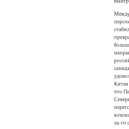
выигр
Между
персп
стаби
превр
больш
напра
росси
санкц
удово
Китая
что П
Север
перег
кошма
19-го