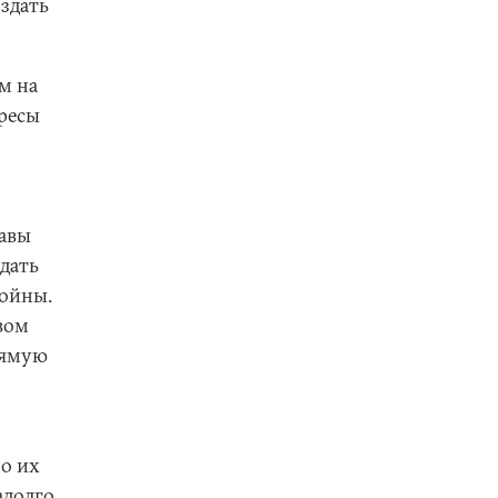
оздать
м на
ресы
жавы
дать
войны.
вом
рямую
м
но их
долго.