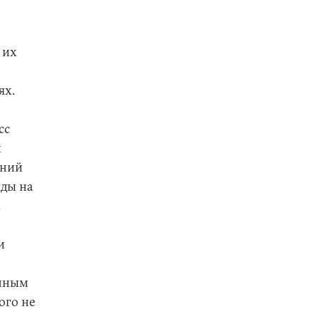
 их
ях.
сс
и
ений
жды на
х
и
енным
ого не