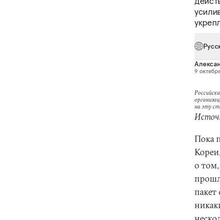
действ
усили
укреп
Русс
Алексан
9 октября
Российска
организац
на эту с
Источн
Пока 
Кореи,
о том
прошл
пакет
никак
неско