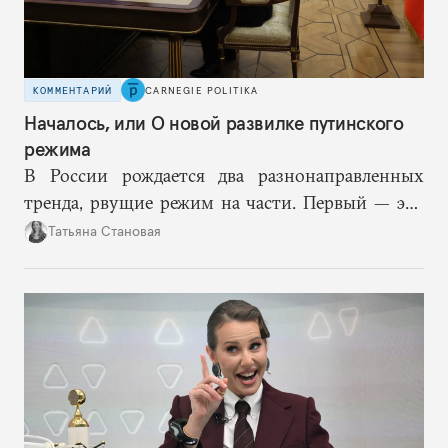
КОММЕНТАРИЙ
CARNEGIE POLITIKA
Началось, или О новой развилке путинского
режима
В России рождается два разнонаправленных
тренда, рвущие режим на части. Первый — это
путинская логика войны, где эскалация влечет за
Татьяна Становая
собой еще большую эскалацию, второй — запрос
на перемены, на реалистичную оценку
возможностей, на компетентность в принятии
решений и адекватное целеполагание.