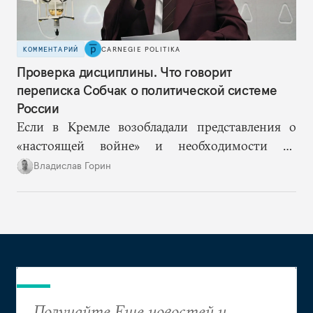
КОММЕНТАРИЙ
CARNEGIE POLITIKA
Проверка дисциплины. Что говорит
переписка Собчак о политической системе
России
Если в Кремле возобладали представления о
«настоящей войне» и необходимости не
допустить «раскола в обществе», то Ксения
Владислав Горин
Собчак оказывается в рискованном положении
человека, на котором власть покажет правящему
слою и обществу новые границы допустимого.
Получайте Еще новостей и