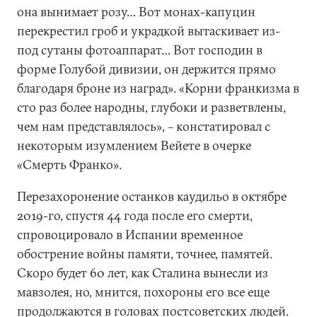
она вынимает розу… Вот монах-капуцин
перекрестил гроб и украдкой вытаскивает из-
под сутаны фотоаппарат… Вот господин в
форме Голубой дивизии, он держится прямо
благодаря броне из наград». «Корни франкизма в
сто раз более народны, глубоки и разветвлены,
чем нам представлялось», – констатировал с
некоторым изумлением Вейетe в очерке
«Смерть Франко».
Перезахоронение останков каудильо в октябре
2019-го, спустя 44 года после его смерти,
спровоцировало в Испании временное
обострение войны памяти, точнее, памятей.
Скоро будет 60 лет, как Сталина вынесли из
мавзолея, но, мнится, похороны его все еще
продолжаются в головах постсоветских людей.