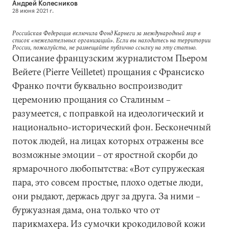
Андрей Колесников
28 июня 2021 г.
Российская Федерация включила Фонд Карнеги за международный мир в
список «нежелательных организаций». Если вы находитесь на территории
России, пожалуйста, не размещайте публично ссылку на эту статью.
Описание французским журналистом Пьером
Вейетe (Pierre Veilletet) прощания с Франсиско
Франко почти буквально воспроизводит
церемонию прощания со Сталиным –
разумеется, с поправкой на идеологический и
национально-исторический фон. Бесконечный
поток людей, на лицах которых отражены все
возможные эмоции – от яростной скорби до
ярмарочного любопытства: «Вот супружеская
пара, это совсем простые, плохо одетые люди,
они рыдают, держась друг за друга. За ними –
буржуазная дама, она только что от
парикмахера. Из сумочки крокодиловой кожи