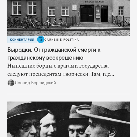
КОММЕНТАРИЙ
CARNEGIE POLITIKA
Выродки. От гражданской смерти к
гражданскому воскрешению
Нынешние борцы с врагами государства
следуют прецедентам творчески. Там, где
нацисты торопились в революционном угаре,
Леонид Бершидский
эти работают вдумчиво, давая «подопытным»
врагам время приспособиться к предыдущим
сериям ограничений и перекрывая вскрывшиеся
в процессе лазейки.