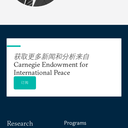
获取更多新闻和分析来自
Carnegie Endowment for
International Peace
订阅
Research
Programs