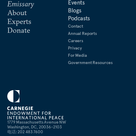
Events
Emissary
Blogs
About
Podcasts
Experts
Contact
Donate
Annual Reports
Careers
Privacy
For Media
Government Resources
1779 Massachusetts Avenue NW
Washington, DC, 20036-2103
电话: 202 483 7600