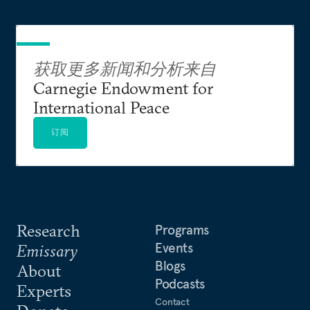
获取更多新闻和分析来自
Carnegie Endowment for
International Peace
订阅
Research
Programs
Events
Emissary
Blogs
About
Podcasts
Experts
Contact