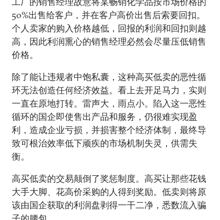
工厂的销售经理故意将某畅销化学品按市场价格的
50%出售给客户，并在客户高价出售后索要回扣。
个人卖家的购入价格越低，回报的利润和回扣则越
高，因此利润熏心的销售经理必然会尽量压低销售
价格。
除了能让违规者中饱私囊，这种高买低卖的恶性循
环无法创造任何经济效益。看上去开足马力，实则
一直在原地打转。雷声大，雨点小。陷入这一恶性
循环的国企即使售出产品和服务，仍很难实现盈
利，造成企业亏损，并损害整个经济体制，最终导
致可根治效率低下顽疾的市场机制失灵，供需失
衡。
高买低卖的交易颠倒了奖惩制度。高买让那些花钱
大手大脚、花高价采购的人得到奖励。低卖则将原
该由国企获取的利润盘剥得一干二净，悉数流入骗
子的腰包。