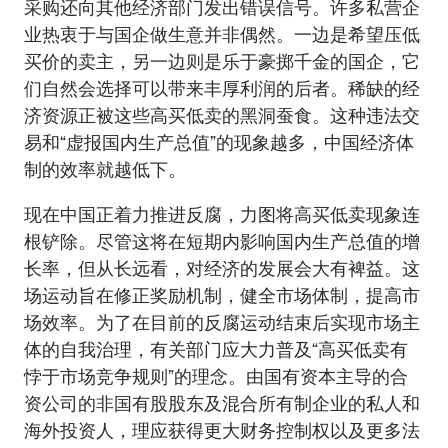
采购还向其他经济部门发出错误信号。许多私营企
业热衷于与国企做生意并非偶然。一边是希望压低
买价的卖主，另一边则是乐于豪掷千金的国企，它
们自然会选择可以带来丰厚利润的后者。稀缺的经
济资源正被这些高买低卖的黑洞蚕食。这种违法交
易和“虚报国内生产总值”的现象越多，中国经济体
制的效率就越低下。
现在中国正着力推进反腐，力图将高买低卖现象连
根铲除。尽管这将在短期内影响国内生产总值的增
长率，但从长远看，对经济的发展会大有裨益。这
场运动旨在修正奖励机制，健全市场体制，提高市
场效率。为了在目前的反腐运动结束后实现市场主
体的自我治理，有关部门应大力普及“高买低卖有
悖于市场竞争规则”的理念。由国有资本主导的合
资公司的非国有股股东及混合所有制企业的私人和
海外投资人，理应获得更大财务控制权以及更多法