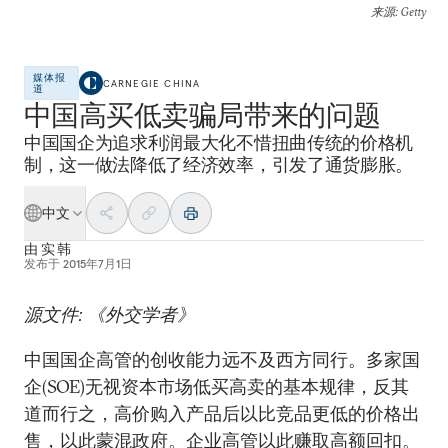
来源
: Getty
媒体报
CARNEGIE CHINA
道
中国高买低卖骗局带来的问题
中国国企为追求利润最大化不惜扭曲传统的价格机
制，这一做法降低了经济效率，引发了通货膨胀。
中文
由
实 韩
发布于
2015年7月1日
源文件: 《外交学者》
中国国企高管的创收能力远不及西方同行。多家国
企(SOE)无视资本市场低买高卖的基本规律，反其
道而行之，高价购入产品后以比竞品更低的价格出
售，以此蒙混政府。企业高管以此赚取高额回扣。