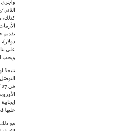
وأجرى
الثاني/ي
كذلك، 
الأزمات
تقديم
ح
دولار)،
على بناء
ويجب اح
نتيجةً 
التوصّل 
ف
الأوروب
إيجابية 
عليها في 24 شباط/فبراير ا
مع ذلك،
الاتحاد