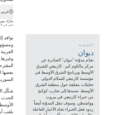
عربي
مارك بيير
نشر في
4 فبراير 2025
توافد إل
ومسؤولً
المدونة
ديوان
العربية 
وغيرها.
تقدّم مدوّنة "ديوان" الصادرة عن
المقترح
مركز مالكوم كير– كارنيغي للشرق
بعضها ا
الأوسط وبرنامج الشرق الأوسط في
مؤسسة كارنيغي للسلام الدولي
السورية
تحليلات معمّقة حول منطقة الشرق
شكّل ال
الأوسط، تسندها إلى تجارب كوكبةٍ
من خبراء كارنيغي في بيروت
الحدث ا
وواشنطن. وسوف تنقل المدوّنة أيضاً
الأوسط م
ردود فعل الخبراء تجاه الأخبار العاجلة
بلقب أب