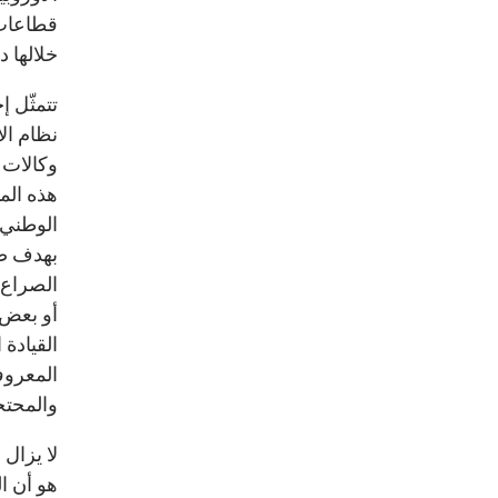
قطاعات 
خلالها 
تتمثّل 
نظام ال
وكالات 
هذه الم
الوطني.
بهدف ضم
الصراع ا
أو بعض ا
القيادة 
المعروفي
والمحتج
لا يزال
هو أن ال