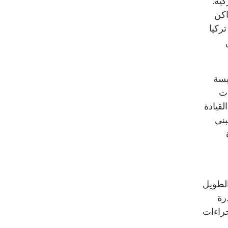
ية.
اكن
ركيا
يسة
ات
لقيادة
بنى
 الطويل
رة
جراءات