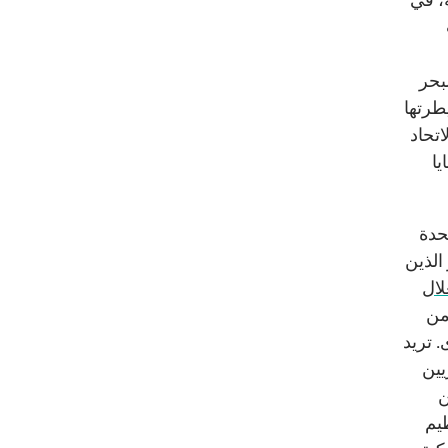
بحر
طرتها
تحاد
يا
تحدة
الذين
لال
من
 تريد
يين
ن
يم