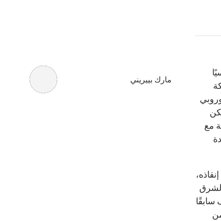
ًا
مارك بييريني
كة
أوروبي
لكن
ة مع
دة
نقاذه،
الشرق
سابقًا
من