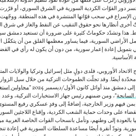
سر دور القوّات الكردية السورية في الشرق السوري، أو قرّرت
الإسراع في سحب قوّاتها المنتشرة في هذه المنطقة. ووجّهت
 أخرى أنظارها نحو حقوق التنقيب عن النفط والغاز في شرق ال
. هذا وتشدّد حكوماتٌ كثيرة على ضرورة أن تستعيد دمشق سي
ل الأراضي السورية، فيما يساور معظمها القلق من أن يتكفّل الا
ي بتمويل إعادة إعمار سورية، من دون أن يكون له رأي في القضا
 الأساسية.
 الاتحاد الأوروبي، فلدى دولٍ مثل إسرائيل وتركيا والولايات الم
محدّدة أيضًا. وقد تجلّت الطموحات التركية من خلال سيل الزوار 
إلى دمشق منذ أوائل كانون الأول/ديسمبر 2024 "
محاولين استغ
السانحة
"، ومن ضمنهم رئيس جهاز الاستخبارات التركية، وعدد 
 بمن فيهم وزير الخارجية، إضافةً إلى وفدٍ عسكري رفيع المستوى.
لقضاء على وحدات حماية الشعب الكردية، وإقناع اللاجئين السور
ا بالعودة إلى وطنهم، وتأمل بانسحاب القوات الخاصة الغربية م
ية. وتودّ أنقرة أيضًا مساعدة السلطات السورية في إعادة تنظ