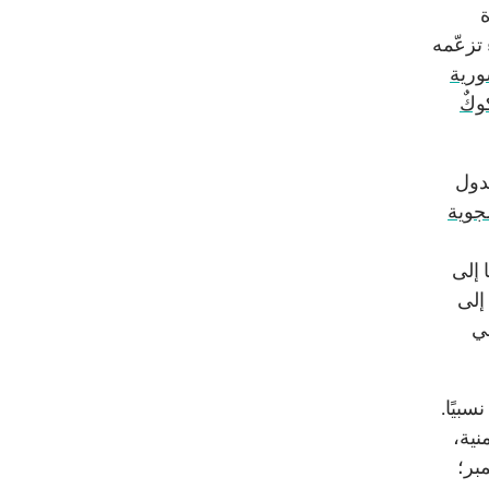
ة
 تزعّمه
ورية
وكٌ
لدول
لجوية
 إلى
إلى
في
بيًا.
نية،
يسمبر؛