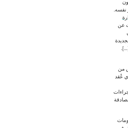
مشق في 3 كانون
نفسه.
رة
أعلنت عن
يون
جديدة
.].
س من
 عُقد
جراءات
مصادقة
ومات
ة، في