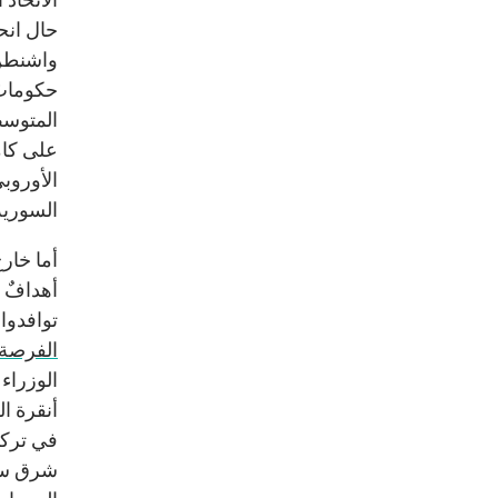
حال انح
واشنطن 
حكوماتٌ
المتوسط
على كام
الأوروب
السورية
أما خارج
أهدافٌ 
توافدوا 
الفرصة 
الوزراء
أنقرة ا
في تركي
شرق سور