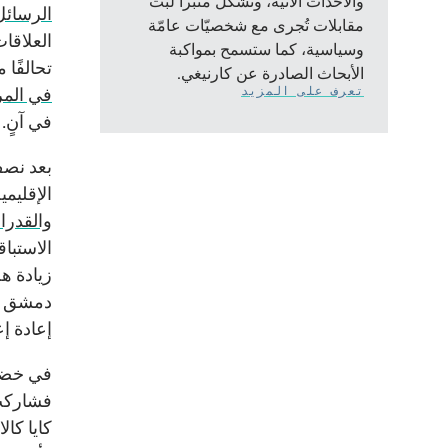
والأحداث الآنيّة، وتشكّل منبراً لبثّ
الرسائل
مقابلات تُجرى مع شخصيّات عامّة
العلاقات
وسياسية، كما ستسمح بمواكبة
تحالفًا
الأبحاث الصادرة عن كارنيغي.
تعرف على المزيد
في المرح
في آنٍ.
بعد نصف 
الإقليم
والقدرا
الاستبا
زيادة ه
دمشق لإ
إعادة إع
في خضمّ 
فشاركت ا
كايا كا