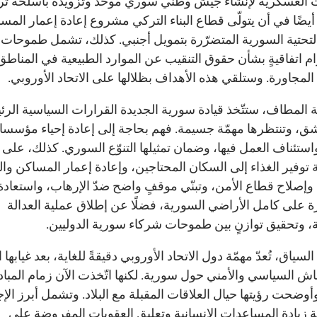
 العسكرية لإنشاء جيش وطني سوري موحّد وتزويده بأسلحة ترك
يضًا في أن يتولّى قطاع البناء التركي مشروع إعادة إعمار المس
 التحتية السورية المتضرّرة بتمويل أجنبي. كذلك، تشمل طموحات ت
ام اتفاقيةٍ بشأن حقوق التنقيب عن الموارد الطبيعية في المناطق
المجاورة. وستلقي هذه الأهداف بظلالها على الاتحاد الأوروبي.
ة المطاف، ستتّخذ قيادة سورية الجديدة القرارات السياسية الرئ
، وتنتظرها مهمّة جسيمة. فهم بحاجة إلى إعادة إحياء مؤسس
استئناف العمل فيها، وضمان تمثيلها التنوّع السوري. كذلك، على ا
 توفير الغذاء إلى السكان المحتاجين، وإعادة إعمار المساكن وال
، وإصلاح قطاع الأمن، وتبنّي موقفٍ واضح ضدّ الإرهاب، واستعادة
 على كامل الأراضي السورية، فضلًا عن إطلاق عملية العدالة
لية، وتحقيق توازنٍ بين طموحات شركاء سورية الدوليين.
لسياق، تُعدّ مهمّة دول الاتحاد الأوروبي دقيقةً للغاية، بعد غيابها
اش السياسي والأمني حول سورية. لكنها اتّخذت الآن زمام المباد
وأوضحت رؤيتها حيال العلاقات المقبلة مع البلاد. وتشمل أبرز الإ
ية زيادة المساعدات الإنسانية وتعليق العقوبات المفروضة على