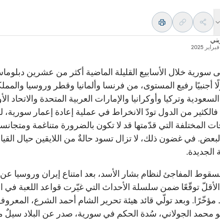
يني
ى سورية خلال الأسابيع القليلة الماضية أكثر من عشرين دبلوماسي
ا أجنبيًا رفيع المستوى، من فرنسا وألمانيا وقطر وروسيا والممل
السعودية وتركيا وأوكرانيا والإمارات العربية المتحدة والاتحاد ال
 فالكثير من الدول تودّ الانخراط في عملية إعادة إعمار سورية، 
ات المختلفة التي قدّمتها قد لا تكون بالضرورة متناغمة ومتجانس
لبعض. في غضون ذلك، لا تزال تسود حالةٌ من اللايقين حيال القيا
 الجديدة.
سقوط المفاجئ لنظام بشار الأسد، بعد امتناع إيران وروسيا عن إ
لأقلّ توقّعًا ضمن سلسلة الأحداث التي غيّرت قواعد اللعبة في 
ؤخّرًا. وبعد تولّي قائد هيئة تحرير الشام أحمد الشرع، المعروف 
و محمد الجولاني، سُدة الحكم في سورية، صدر عن البلاد سيلٌ 