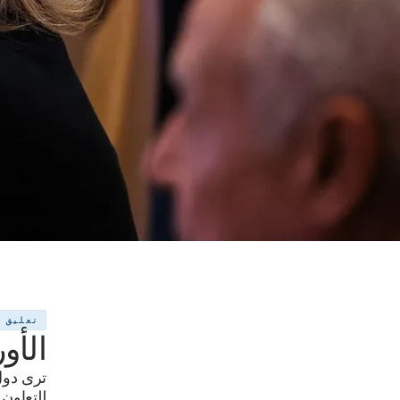
تعليق
الأو
ترى دول 
للتعاون.