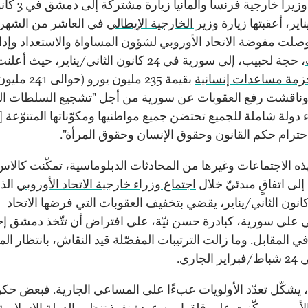
وزيرا خارجية فرنسا وألمانيا
زيارة مشتركة إلى د
ناير، أعقبتها زيارة
وزير الخارجية الإيطالي
في العاشر من الشهر 
وصلت
مفوضة الاتحاد الأوروبي لشؤون المساواة والاستعداد وإدا
، حجة لحبيب، إلى سورية في 24 كانون الثاني/يناير، حيث 
زمة مساعدات إنسانية
بقيمة 235 مليون يورو (حوالى 241 مل
 وناقشت رفع العقوبات عن سورية من أجل "تشجيع السلطات ال
 دولة شاملة للجميع تحتضن جميع مواطنيها ومكوّناتها المتنوّعة [..
ترام حكم القانون وحقوق الإنسان وحقوق المرأة".
لهذه الاجتماعات وغيرها من المحادثات الدبلوماسية، تمكّنت كالا
إلى اتفاقٍ مبدئيّ خلال
اجتماع وزراء خارجية الاتحاد الأوروبي
الذي
ي 27 كانون الثاني/يناير، يقضي بتخفيف العقوبات التي فرضها الاتحاد
ي على سورية، كبادرة حسن نيّة، على افتراض أن تتّخذ دمشق إ
في المقابل. وما زالت الترتيبات المفصّلة قيد النقاش، بانتظار ال
لجاري.
 يشكّل تعدّد الأولويات عبءًا على المساعي الجارية. فبعض حك
 الأوروبي ركّزت على قلقها من عودة نفوذ تنظيم الدولة الإسلامي