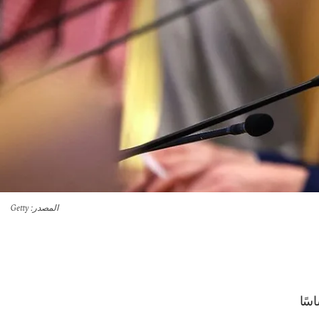
المصدر
: Getty
سًا