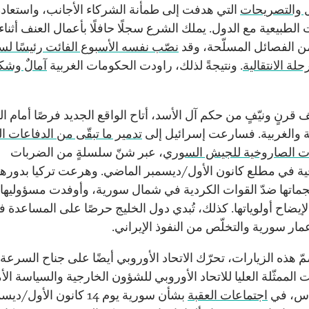
 والتصريحات
التي هدفت إلى طمأنة الشركاء الأجانب، واستعاد
 الطبيعية مع الدول. يملك الشرع سجلًا حافلًا بأعمال العنف أثناء
 من الفصائل المسلّحة، وقد
نصّب نفسه الأسبوع الفائت رئيسًا لس
لة الانتقالية
. ونتيجةً لذلك، راودت الحكومات الغربية
آمالٌ وشك
قرنٍ ونيّفٍ من حكم آل الأسد، أتاح الواقع الجديد فرصًا أمام ا
ية والغربية. فسارعت إسرائيل إلى
تدمير ما تبقّى من الدفاعات ا
ت الصاروخية للجيش السوري
، عبر شنّ سلسلةٍ من الضربات
قية في مطلع كانون الأول/ديسمبر الماضي. وهرعت تركيا بدورها
جماتها ضدّ القوات الكردية في شمال سورية، وأوفدت مسؤوليها 
يضاح أولوياتها. كذلك، تُبدي دول الخليج حرصًا على المساعدة 
مار سورية والتخلّص من النفوذ الإيراني.
هذه الزيارات، تحرّك الاتحاد الأوروبي أيضًا على جناح السرعة نس
لممثّلة العليا للاتحاد الأوروبي للشؤون الخارجية والسياسة الأم
لاس، في
اجتماعات العقبة
بشأن سورية يوم 14 كانون الأول/د