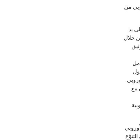
وبي من
ى يد
ن خلال
ثيق
مل
ول
وروبي
 مع
بية
أوروبي
لتنوّع