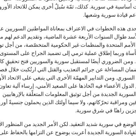
أساسية في سورية. كذلك، ثمّة سُبلٌ أخرى يمكن للاتحاد الأور
دعم قيادة سورية وشعبها.
إحدى هذه الخطوات في الاعتراف بمعاناة المواطنين السوريين عل
أسد طوال السنوات الأربعة عشرة الماضية، وتقديم الدعم لهم م
الأمم المتحدة والمنظمات غير الحكومية المتخصّصة، من أجل تو
أساة وربما إطلاق عملية ترمي إلى تضميد الجراح على المستوى
 ومن الضروري أيضًا لمستقبل سورية والسوريين فتح تحقيقٍ كا
ان المساءلة عن جرائم التعذيب والقتل التي ارتُكبت خلال فص
لسوري. ومن التدابير المهمّة الأخرى التي ينبغي على الاتحاد الأ
لدول الأعضاء فيه اتّخاذها على الصعيد الأمني، إرساء آلية تعاون
السورية الجديدة من أجل توثيق المعلومات المتعلّقة بالإرهابيين
ن ومراقبة تحرّكاتهم، ولا سيما أولئك الذين يحملون جنسيةً أورو
زين راهنًا في شرق سورية.
 الوضع في سورية شديد التعقيد. لكن الأمر الجديد من المنظور ال
قيادة السورية الجديدة أعربت بوضوحٍ عن التزامها بالحفاظ على ا