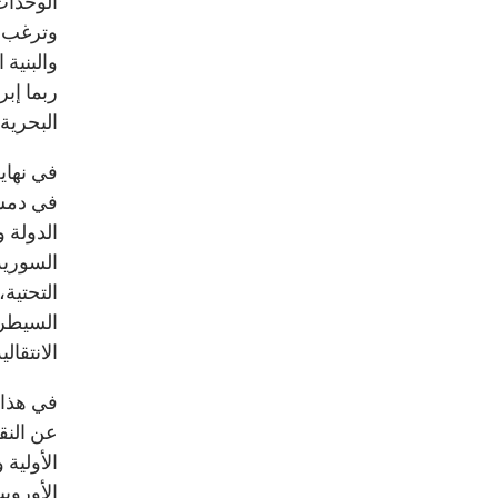
الوحدات
وترغب أ
والبنية
ربما إبر
البحرية 
في نهاي
في دمشق
الدولة و
السورية
التحتية
السيطرة
الانتقا
في هذا ا
عن النق
الأولية 
الأوروب