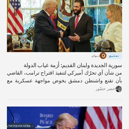
تعليق
ديوان
سورية الجديدة ولبنان القديم: أزمة غياب الدولة
من شأن أي تحرّك أميركي لتنفيذ اقتراح ترامب، القاضي
بأن تقنع واشنطن دمشق بخوض مواجهة عسكرية مع
حزب الله، أن يؤدّي إلى عواقب كارثية.
خضر خضّور