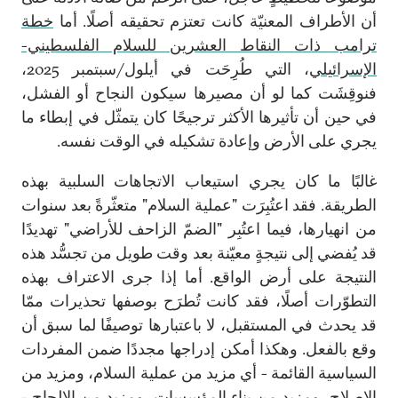
أن الأطراف المعنيّة كانت تعتزم تحقيقه أصلًا. أما
خطة
ترامب ذات النقاط العشرين للسلام الفلسطيني-
الإسرائيلي
، التي طُرِحَت في أيلول/سبتمبر 2025،
فنوقِشَت كما لو أن مصيرها سيكون النجاح أو الفشل،
في حين أن تأثيرها الأكثر ترجيحًا كان يتمثّل في إبطاء ما
يجري على الأرض وإعادة تشكيله في الوقت نفسه.
غالبًا ما كان يجري استيعاب الاتجاهات السلبية بهذه
الطريقة. فقد اعتُبِرَت "عملية السلام" متعثّرةً بعد سنوات
من انهيارها، فيما اعتُبِر "الضمّ الزاحف للأراضي" تهديدًا
قد يُفضي إلى نتيجةٍ معيّنة بعد وقت طويل من تجسُّد هذه
النتيجة على أرض الواقع. أما إذا جرى الاعتراف بهذه
التطوّرات أصلًا، فقد كانت تُطرَح بوصفها تحذيرات ممّا
قد يحدث في المستقبل، لا باعتبارها توصيفًا لما سبق أن
وقع بالفعل. وهكذا أمكن إدراجها مجددًا ضمن المفردات
السياسية القائمة - أي مزيد من عملية السلام، ومزيد من
الإصلاح، ومزيد من بناء المؤسسات، ومزيد من الإلحاح -