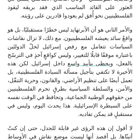
العثور على القائد المناسب الذي فقد بريقه ليقود
الفلسطينيين نحو أُفق لم يعودوا قادرين على رؤيته.
والأمر الثاني هو أن الأبرتهايد ليس خطرًا مستقبليًا، بل هو
واقعٌ سائد يعيشه الفلسطينيون. مع ذلك، لا تزال نقاشات
السياسات تتعامل مع رفض إسرائيل لحلّ الدولتَين
باعتباره موقفًا قابلًا للتغيير، وليس كواقعٍ آخذٍ في الترسّخ
بالفعل،
ويحظى بتأييد واسع
داخل إسرائيل. لكن هذه
الأخيرة لا تكتفي بتأجيل مسألة السيادة الفلسطينية، بل
تعمل أيضًا على تنظيم الأراضي، والقانون، وحرية التنقّل،
والأمن، والسلطة السياسية بطرقٍ تحرم الفلسطينيين
من حقوقهم الوطنية الجماعية، وتحافظ في الوقت نفسه
على السيطرة الإسرائيلية. هذا يحدث اليوم، وليس في
مستقبلٍ قد يمكن تفاديه.
لا أقول إن هذه الرؤى غير قابلة للجدل، حتى إن كنتُ
أتبنّاها. بل أقصد أنها ليست موضع نقاشٍ في الأوساط