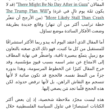
المقالان "
There Might Be No Day After in Gaza
" (قد لا
يكون ثمّة يوم تالٍ في غزة) و"
The Trump Plan Will
More Likely Stall Than Crash
" (من الأرجح أن تتعثّر
خطة ترامب أكثر من أن تنهار) وقائع جديدة بطريقة
وضعت الأفكار السائدة موضع تساؤل.
أما المقال الذي أعتقد اليوم أنه يبدو ربما الأكثر استشرافًا
للمستقبل من كل ما كتبت، فهو ذلك الذي صغته بالتعاون
مع زميلٍ يتمتّع ببصيرة ثاقبة، واضطّر في نهاية المطاف
إلى الامتناع عن نشر اسمه بسبب قيودٍ مؤسّسية. وقد
خرج المقال كثيرًا عن الخطوط المرسومة، وهذا بدوره
جزءٌ من النمط نفسه. فالحجج قد تكون صائبة لا لأنها
تنسجم مع النقاش الراهن، بل لأنها ترفض حدودَه. لكن
هذه الحجج قلّما تجد مَن يصغي إليها.
هذه ليست مجرّد ملاحظة شخصية، إذ إن بعض أكثر
الكتابات استبصارًا في تناول السياسة الفلسطينية خلال