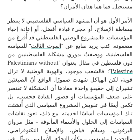
مستحيل. فما هما هذان الأمران؟
الأمر الأول هو أن المشهد السياسي الفلسطيني لا ينتظر
ببساطة الإصلاح، أو مجيء قيادة أفضل، أو إعادة إحياء
المؤسسات. فالمشروع الوطني الفلسطيني قد أُفرغ من
مضمونه. كتب يزيد صايغ عن "
الموت الثالث
" للسياسة
الفلسطينية، ووصفتُ بدوري مشكلة الفلسطينيين من
دون فلسطين في مقال بعنوان "
Palestinians without
Palestine
": فالشعب موجود، والهوية الوطنية لا تزال
قوية، لكن الهياكل شهدت ضمورًا. الواقع أنّ الصيغتَين
تشيران إلى حقيقةٍ واحدة مفادها أن المشكلة لا تقتصر
على ضعف المؤسسات أو قصور القيادة فحسب، بل
تكمن أيضًا في تقويض المشروع السياسي الذي أُنشئت
تلك المؤسسات أساسًا لخدمته. مع ذلك، تعود نقاشات
السياسات إلى الحلول والأسماء المألوفة – مثل مروان
البرغوثي، وسلام فياض، والإصلاح التكنوقراطي،
والتجديد المؤسسي – وكأن التحدّي الأساسي يتمثّل في