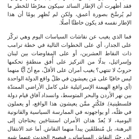
فقد أظهرت أن الإطار السائد سيكون معرّضًا للخطر ما
لم يُرسَّخ بصورة أعمق، ولكن لم تُظهِر يومًا أن هذا
الإطار نفسه قد يكون خاطئًا أصلًا.
فما الذي يغيب عن نقاشات السياسات اليوم وهي تركّز
على الجدار، أي على الخطوات التالية في خطة ترامب
ذات النقاط العشرين، أو على المفاوضات بين لبنان
وإسرائيل، بدلًا من التركيز على أُفق منطقةٍ تحكمها
حروبٌ لا تنتهي؟ يغيب أمران على الأقلّ، مع أنّ أيًّا منهما
ليس خافيًا على مَن يعيشون في ظلّ واقع الدولة الواحدة
(أي واقع الهيمنة الإسرائيلية على كامل الأراضي الممتدّة
بين نهر الأردن والبحر المتوسط، وانسداد آفاق قيام دولة
فلسطينية). فلكُثرٍ ممَّن يعيشون هذا الواقع، أو يعملون
في ظلّه، أو يواجهونه في الممارسة السياسية والقانونية
اليومية، لا يُعدّ هذان الأمران استنتاجَين يحتاجان إلى
البرهنة، بل مُنطلقَين يبدأ منهما النقاش. أما عند الانتقال
إلى حيّز النقاش السياساتي، فيصبح الحديث عنهما شبه