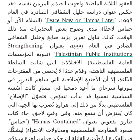
العقود الثلاثة الماضية واجهت الصمَم المزمن نفسه. فقد
عكَس عنوان دراسة خليل الشقاقي الصادرة في العام
1998، "
Peace Now or Hamas Later
" (السلام الآن أو
حماس لاحقًا)، مدى وضوح بعض التحذيرات منذ ذلك
الوقت. كذلك تناول تقرير يزيد صايغ وخليل الشقاقي
الصادر في العام 1999، بعنوان "
Strengthening
Palestinian Public Institutions
" (تقوية المؤسسات
العامة الفلسطينية)، الاختلالات التي شابت السلطة
الفلسطينية الناشئة، وقدّم عددًا لا يُحصى من المقترحات
البنّاءة، إلا أن الأجندة الإصلاحية التي ساهم التقرير في
بلورتها سرعان ما أُعيد دمجها في مسارٍ كانت أُسُسه
السياسية نفسها قد بدأت تتقوّض. فتحوّل "الإصلاح"
الفلسطيني بدلًا من ذلك إلى
هراوةٍ
تُضرَب بها الجهة التي
كان يُفترَض أن تنتفع منه. وفي وقتٍ لاحق، جاء كتاب
طارق بقعوني بعنوان "
Hamas Contained
" ("حماس":
صعود المقاومة الفلسطينية ومحاولات الاحتواء)
ليشكّك
في الفكرة المُطَمئِنة القائلة إن حكم حماس لغزة سيؤدّي