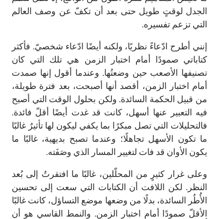
الجدل لوقتٍ طويل حتى بعد أن تكفّ عن وصف العالم
التي تزعم تفسيره.
إنني أطرح ادّعاءً نظريًا، ولكنه أيضًا ادّعاء شخصيّ. فأكثر
كتاباتي صمودًا أمام اختبار الزمن هي تلك التي كان
تصنيفها الأصعب حين وضعتُها. وعندما أقول إنها صمدت
أمام اختبار الزمن، أقصد أنها أصبحت، بعد فترة طويلة،
من قبيل الحكمة السائدة. ولكن بحلول الوقت التي أصبح
فيه التعبير عنها أسهل، كانت قد غدت أيضًا أقلّ فائدة.
فالتحليلات التي تصل مبكرًا بما يكفي ليكون لها تأثيرٌ غالبًا
ما تكون الأسهل تجاهلًا؛ وعندما تصبح بديهية، غالبًا ما
يكون الأوان قد فات لتغيير المسار الذي وصَفَته.
وعلى غرار كثيرٍ من المحلّلين، غالبًا ما افتقرتُ إلى بُعد
النظر. لكن اللافت أن الكتابات التي سعت إلى تحسين
الأُطُر السائدة، بدلًا من وضعها موضع التساؤل، كانت غالبًا
الأقلّ صمودًا أمام اختبار الزمن. والنمط القاسي هو أن