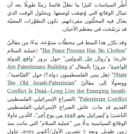
أُطُر السياسات كثيرًا ما تظلّ قائمةً زمنًا طويلًا بعد أن
تتبدّل الوقائع التي وُضِعَت لوصفها. وبحلول الوقت الذي
يعدّل فيه المحلّلون مفرداتهم، تكون التطوّرات المعنيّة
قد ترسّخت في معظم الأحيان.
وقد تكرّر هذا النمط في محطّات متنوّعة، بدءًا من مقالَيّ
"
The Peace Process Has No Clothes
" (عملية السلام
عارية) و"
زوال حل الدولتين
" حول بروز "
واقع الدولة
الواحدة
"، مرورًا بالمقال "
Are Palestinians Building a
State?
" (هل يبني الفلسطينيون دولة؟) حول "الفيّاضية"،
ووصولًا إلى مقالَيّ "
The Old Israeli-Palestinian
Conflict Is Dead—Long Live the Emerging Israeli-
Palestinian Conflict
" (الصراع الإسرائيلي–الفلسطيني
القديم قد مات، عاش الصراع الإسرائيلي–الفلسطيني
الناشئ) و"
إسرائيل نحو 1948 من نوع آخر
"، اللَذين تناولا
الوقائع السياسية بدلًا من "عملية السلام" التي ماتت منذ
زمن طويل. وبعد 7 تشرين الأول/أكتوبر 2023، تناول