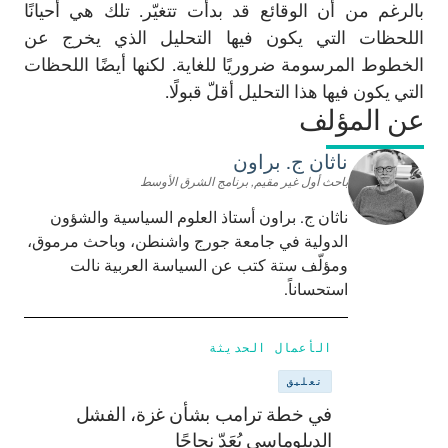
بالرغم من أن الوقائع قد بدأت تتغيّر. تلك هي أحيانًا
اللحظات التي يكون فيها التحليل الذي يخرج عن
الخطوط المرسومة ضروريًا للغاية. لكنها أيضًا اللحظات
التي يكون فيها هذا التحليل أقلّ قبولًا.
عن المؤلف
ناثان ج. براون
باحث أول غير مقيم, برنامج الشرق الأوسط
ناثان ج. براون أستاذ العلوم السياسية والشؤون
الدولية في جامعة جورج واشنطن، وباحث مرموق،
ومؤلّف ستة كتب عن السياسة العربية نالت
استحساناً.
الأعمال الحديثة
تعليق
في خطة ترامب بشأن غزة، الفشل
الدبلوماسي يُعَدّ نجاحًا