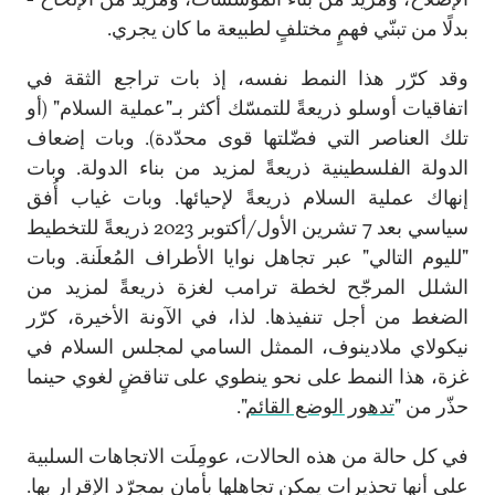
بدلًا من تبنّي فهمٍ مختلفٍ لطبيعة ما كان يجري.
وقد كرّر هذا النمط نفسه، إذ بات تراجع الثقة في
اتفاقيات أوسلو ذريعةً للتمسّك أكثر بـ"عملية السلام" (أو
تلك العناصر التي فضّلتها قوى محدّدة). وبات إضعاف
الدولة الفلسطينية ذريعةً لمزيد من بناء الدولة. وبات
إنهاك عملية السلام ذريعةً لإحيائها. وبات غياب أُفق
سياسي بعد 7 تشرين الأول/أكتوبر 2023 ذريعةً للتخطيط
"لليوم التالي" عبر تجاهل نوايا الأطراف المُعلَنة. وبات
الشلل المرجّح لخطة ترامب لغزة ذريعةً لمزيد من
الضغط من أجل تنفيذها. لذا، في الآونة الأخيرة، كرّر
نيكولاي ملادينوف، الممثل السامي لمجلس السلام في
غزة، هذا النمط على نحو ينطوي على تناقضٍ لغوي حينما
حذّر من "
تدهور الوضع القائم
".
في كل حالة من هذه الحالات، عومِلَت الاتجاهات السلبية
على أنها تحذيرات يمكن تجاهلها بأمان بمجرّد الإقرار بها.