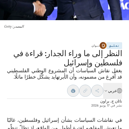
المصدر
: Getty
تعليق
ديوان
النظر إلى ما وراء الجدار: قراءة في
فلسطين وإسرائيل
يغفل نقاش السياسات أن المشروع الوطني الفلسطيني
قد أُفرِغ من مضمونه، وأن الأبرتهايد يشكّل خطرًا ماثلًا.
عربي
ناثان ج. براون
نشر في
17 يونيو 2026
في نقاشات السياسات بشأن إسرائيل وفلسطين، غالبًا
ما تعيش المفاهيم لفترة أطول من الواقع، إذ تظلّ تنظّم