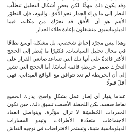
وقد يكون ذلك مهمًّا. لكن بعض أشكال التحليل تتطلّب
النظر إلى ما وراء الجدار نحو الأُفق. واليوم، فإن التطوّر
الأهم هو أن الأُفق قد تحرّك من مكانه، فيما
الدبلوماسيون منشغلون بإعادة طلاء الجدار.
وهذا ليس مجرّد إحباطٍ شخصي، بل مشكلة أوسع نطاقًا
في مجال تحليل السياسات. فكثيرًا ما يُنظر إلى الحجج
الأكثر فائدةً على أنها تلك التي تساعد صانعي القرار على
التحرُّك ضمن خريطةٍ قائمة أساسًا. أما الحجج التي تشير
إلى أن الخريطة لم تعد تتوافق مع الواقع الميداني، فهي
أقلّ قبولًا.
عندما ينهار أي إطار عمل بشكلٍ واضح، يدرك الجميع
نقاط ضعفه. لكن اللحظة الأصعب تسبق ذلك، حين تكون
المفردات المُطمئِنة لا تزال مؤثّرة، ويتواصل انعقاد
الاجتماعات متعدّدة الأطراف، وتبدو المسارات
الدبلوماسية متينة، وتستمر الافتراضات في توجيه النقاش