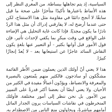
السياسية، إذ يتم تجاهلها ببساطة. من المغري النظر إلى
هذه الأنماط باعتبارها تأكيدًا متأخرًا على صحة ما قيل
سابقًا. لا أنجح دائمًا في مقاومة مثل هذا الاستنتاج، لكن
حتى عندما أرضخ له، لا يفارقني إدراك أن مثل هذا الردّ
نادرًا ما يكون مجديًا. فإذا كانت غاية التحليل هي الإضاءة
على الواقع في وقت مبكرٍ بما يكفي لإحداث تأثير، فإن
قول الأمور قبل أوانها بكثير - أو التعبير عنها بلغةٍ يكون
النقاش السائد عاجزًا عن استيعابها بعد – لا يُعدّ إنجازًا
كبيرًا.
هذا لا يعني أنّ أولئك الذين يعملون ضمن الأُطر القائمة
مشكّكون أو ساذجون. فالكثير منهم يتّمتعون بالبصيرة
والمعرفة والانضباط، ويؤدّون أعمالًا مفيدة في الكثير من
الأحيان. ولا يعني أيضًا أن بعضنا أكثر قدرةً على التمييز
بين الأمور. بل نحن ننظر إلى أمور مختلفة. فأولئك
المنخرطون في نقاشات السياسات يرون الجدار الماثل
أمامهم مباشرةً، ويحاولون منع الناس من الاصطدام به.