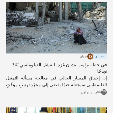
تعليق
ديوان
في خطة ترامب بشأن غزة، الفشل الدبلوماسي يُعَدّ
نجاحًا
إن إخفاق المسار الحالي في معالجة مسألة التمثيل
الفلسطيني سيجعله حتمًا يفضي إلى مجرّد ترتيبٍ مؤقّتٍ
آخر.
ناثان ج. براون