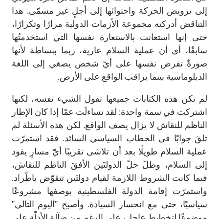
إلى ترويض الحركة واحتوائها إلى أجلٍ غير مسمّى. هذا
التناقض أدركته مجموعة الأزمات الدولية مرارًا وتكرارًا،
حتى إنها استعانت بالاستعارة نفسها التي استخدمتُها
سابقًا، أي أن عملية السلام
عارية
، ربما ببساطة لأنها
صورةٌ تفرض نفسها على أيّ شخص يصغي إلى اللغة
الدبلوماسية بينما يراقب الواقع على الأرض.
لم تكن هذه الكتابات جميعها تقول الشيء نفسه، لكنها
اشتركت في سمة واحدة: لقد تساءلَت عمّا إذا كان الإطار
الناظم للنقاش لا يزال يصف الواقع. لكن هذه الأسئلة لم
تلقَ جوابًا في الخطاب السياسي السائد. فقد استمرّت
عملية السلام طويلًا بعد أن تلاشى تقريبًا أيّ مسارٍ يقود
إلى السلام، وظلّ حلّ الدولتَين الأفقَ الناظم للنقاش،
فيما كانت الشروط اللازمة لقيام دولتَين تتقوّض باطّراد.
واستمرّت إقامة الدولة الفلسطينية بوصفها مشروعًا
سياسيًا، حتى مع انحسار السيادة. وأصبح "اليوم التالي"
موضوعًا لتخطيطٍ عاجل، على الرغم من ضآلة الأدلّة على