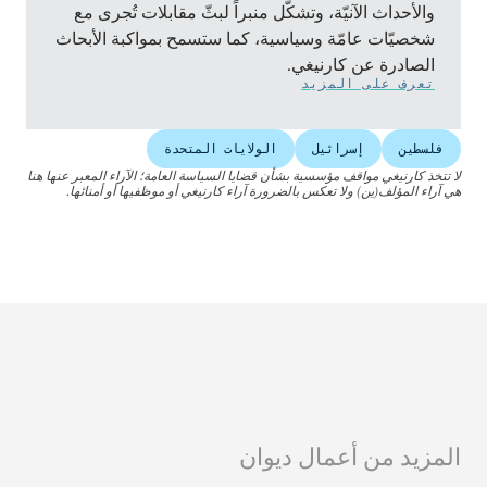
والأحداث الآنيّة، وتشكّل منبراً لبثّ مقابلات تُجرى مع
شخصيّات عامّة وسياسية، كما ستسمح بمواكبة الأبحاث
الصادرة عن كارنيغي.
تعرف على المزيد
فلسطين
إسرائيل
الولايات المتحدة
لا تتخذ كارنيغي مواقف مؤسسية بشأن قضايا السياسة العامة؛ الآراء المعبر عنها هنا
هي آراء المؤلف(ين) ولا تعكس بالضرورة آراء كارنيغي أو موظفيها أو أمنائها.
المزيد من أعمال ديوان