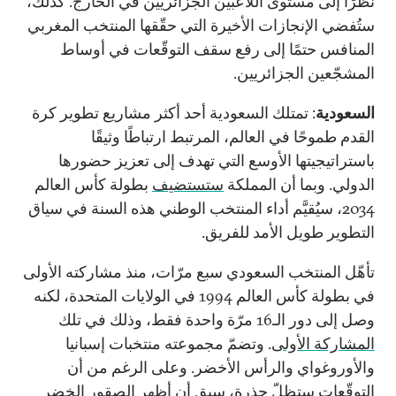
نظرًا إلى مستوى اللاعبين الجزائريين في الخارج. كذلك،
ستُفضي الإنجازات الأخيرة التي حقّقها المنتخب المغربي
المنافس حتمًا إلى رفع سقف التوقّعات في أوساط
المشجّعين الجزائريين.
السعودية
: تمتلك السعودية أحد أكثر مشاريع تطوير كرة
القدم طموحًا في العالم، المرتبط ارتباطًا وثيقًا
باستراتيجيتها الأوسع التي تهدف إلى تعزيز حضورها
الدولي. وبما أن المملكة
ستستضيف
بطولة كأس العالم
2034، سيُقيَّم أداء المنتخب الوطني هذه السنة في سياق
التطوير طويل الأمد للفريق.
تأهّل المنتخب السعودي سبع مرّات، منذ مشاركته الأولى
في بطولة كأس العالم 1994 في الولايات المتحدة، لكنه
وصل إلى دور الـ16 مرّة واحدة فقط، وذلك في تلك
المشاركة الأولى
. وتضمّ مجموعته منتخبات إسبانيا
والأوروغواي والرأس الأخضر. وعلى الرغم من أن
التوقّعات ستظلّ حذرة، سبق أن أظهر الصقور الخضر