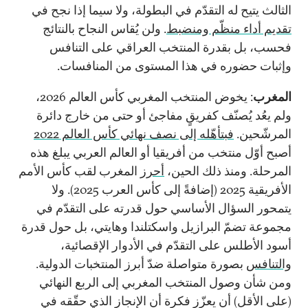
الثالث يتيح له التقدّم في البطولة، ولا سيما إذا نجح في
تقديم أداء منظّم ومنضبط
. ولن يُقاس النجاح بالنتائج
فحسب، بل بقدرة المنتخب العراقي على التنافس
وإثبات حضوره في هذا المستوى من المنافسات.
المغرب
: يخوض المنتخب المغربي كأس العالم 2026،
ولم يعُد يُصنّف كفريقٍ مفاجئ أو حتى من خارج دائرة
المرشّحين.
فبتأهّله إلى نصف نهائي كأس العالم 2022
أصبح أوّل منتخب من أفريقيا أو العالم العربي يبلغ هذه
المرحلة. ومنذ ذلك الحين،
أحرز
المغرب لقب كأس الأمم
الأفريقية 2025 (إضافةً إلى كأس العرب 2025). ولا
يتمحور السؤال الأساسي حول قدرته على التقدّم في
مجموعة تضمّ البرازيل واسكتلندا وهايتي، بل حول قدرة
أسود الأطلس على التقدّم في الأدوار الإقصائية،
والتنافس
بصورة متواصلة ضدّ أبرز المنتخبات الدولية.
ومن شأن وصول المنتخب المغربي إلى الربع النهائي
(على الأقل) أن يعزّز فكرة أن الإنجاز الذي حقّقه في