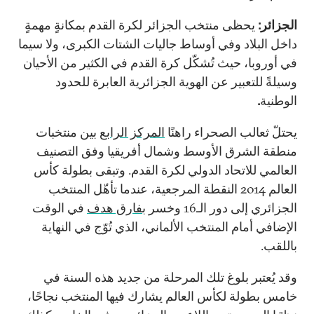
الجزائر:
يحظى
منتخب الجزائر لكرة القدم بمكانةٍ مهمةٍ
داخل البلاد وفي أوساط جاليات الشتات الكبرى، ولا سيما
في أوروبا، حيث تُشكّل كرة القدم في الكثير من الأحيان
وسيلةً للتعبير عن الهوية الجزائرية العابرة للحدود
الوطنية
.
يحتلّ ثعالب الصحراء راهنًا
المركز الرابع
بين منتخبات
منطقة الشرق الأوسط وشمال أفريقيا وفق التصنيف
العالمي للاتحاد الدولي لكرة القدم. وتبقى بطولة كأس
العالم 2014 النقطة المرجعية، عندما تأهّل المنتخب
الجزائري إلى دور الـ16 وخسر
بفارق هدف
في الوقت
الإضافي أمام المنتخب الألماني، الذي تُوّج في النهاية
باللقب.
وقد يُعتبر بلوغ تلك المرحلة من جديد هذه السنة في
خامس بطولة لكأس العالم يشارك فيها المنتخب نجاحًا،