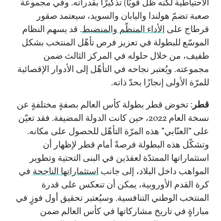
الاحتياطية لكنه ظلّ قويًا) تذكيرًا بقدراته. وفي مجموعة
صعبة تضمّ هولندا واليابان والسويد، سيعتمد صقور
قرطاج على
الأداء المنظّم والمنضبط
. قد يسهم النظام
الموسّع للبطولة في تعزيز فرص تأهّل المنتخب بشكل
طفيف، من خلال حلوله في المركز الثالث ضمن
مجموعته. ويُعتبر نجاحه في التأهّل إلى الأدوار الإقصائية
للمرّة الأولى إنجازًا بحدّ ذاته.
قطر
: تخوض قطر بطولة كأس العالم بصفةٍ مختلفةٍ عن
نسخة العام 2022، حين كانت الدولة المضيفة. فقد تعيّن
على "العنّابي" هذه المرّة التأهّل للحصول على مكانه.
وتشكّل هذه البطولة فرصةً أمام قطر لإظهار أن
استثماراتها الممتدّة لعقدَين في البنى التحتية وتطوير
المواهب داخل البلاد، إلى جانب
استثماراتها الناجحة
في
كرة القدم الأوروبية، يمكن أن تنعكس على قدرة
المنتخب الوطني التنافسية. وسيُعتبر تحقيق أول فوزٍ في
مباراةٍ في تاريخ مشاركاتها في كأس العالم ضمن