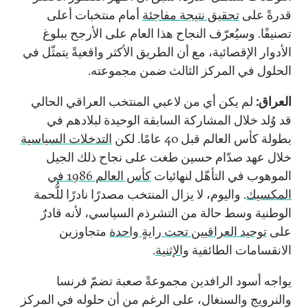
قدرةً على
تحقيق نتيجة مفاجئة
أمام منتخبات أعلى
تصنيفًا. وسيُعرّف النجاح هذا العام على الأرجح ببلوغ
الأدوار الإقصائية، مع أن الطريق الأكثر واقعيةً يتمثّل في
الحلول في المركز الثالث ضمن مجموعته.
العراق:
لم يكن أي من لاعبي المنتخب العراقي الحالي
قد وُلد خلال المشاركة السابقة الوحيدة لبلادهم في
بطولة كأس العالم قبل 40 عامًا. لكن
التدخلات السياسية
خلال عهد صدّام حسين طغت على نجاح ذلك الجيل
الموهوب في التأهّل لنهائيات
كأس العالم 1986 في
المكسيك
. واليوم، لا يزال المنتخب مصدرًا نادرًا للُّحمة
الوطنية وسط حالة من التشرذم السياسي، لأنه قادرٌ
على
توحيد العراقيين تحت رايةٍ واحدة
متجاوزين
الانقسامات الطائفية
والإثنية
.
يواجه أسود الرافدين مجموعةً صعبة تضمّ فرنسا
والنرويج والسنغال، على الرغم من أن حلوله في المركز