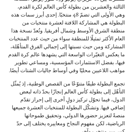
الثالثة والعشرين من بطولة كأس العالم لكرة القدم،
وهي الأولى التي تضمّ 48 منتخبًا. إحدى أبرز سمات هذه
البطولة هي المشاركة اللافتة لعشرة منتخبات من
منطقة الشرق الأوسط وشمال أفريقيا. وتُعدّ نسخة هذا
العام الأكثر تمثيلًا للمنطقة سواء من حيث عدد المنتخبات
المشاركة ومن حيث نسبتها إلى إجمالي الفرق المتأهّلة،
ما يعكس التغيّرات الواسعة التي يشهدها عالم كرة القدم
فيها، بفضل الاستثمارات المؤسسية، ومساعي تطوير
مواهب اللاعبين محليًا وفي أوساط جاليات الشتات أيضًا.
تجمع البطولة طيفًا متنوّعًا من القصص الوطنية، إذ يُمثّل
التأهّل إلى بطولة كأس العالم إنجازًا بحدّ ذاته لبعض
الدول، فيما تحوّل تركيز دولٍ أخرى إلى إحراز تقدّم
إضافي فيها. وتشكّل البطولة للمنتخبات العشرة جميعها
منصةً لتعزيز حضورها الدولي، وتحقيق طموحاتها
الرياضية، لكن مفهوم النجاح ومعاييره يختلف إلى حدّ
كبير بين منتخبٍ وآخر.