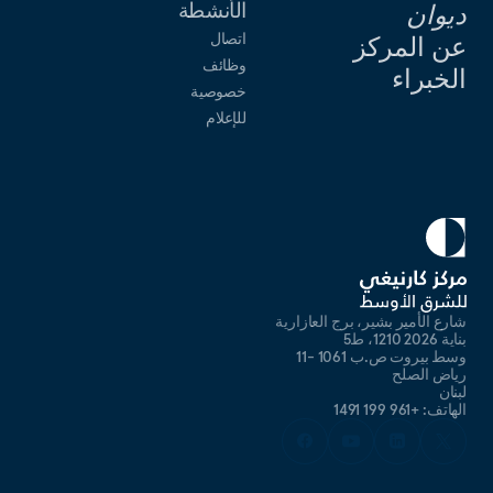
الأنشطة
ديوان
اتصال
عن المركز
وظائف
الخبراء
خصوصية
للإعلام
شارع الأمير بشير، برج العازارية
بناية 2026 1210، ط5
وسط بيروت ص.ب 1061 -11
رياض الصلح
لبنان
الهاتف: +961 199 1491