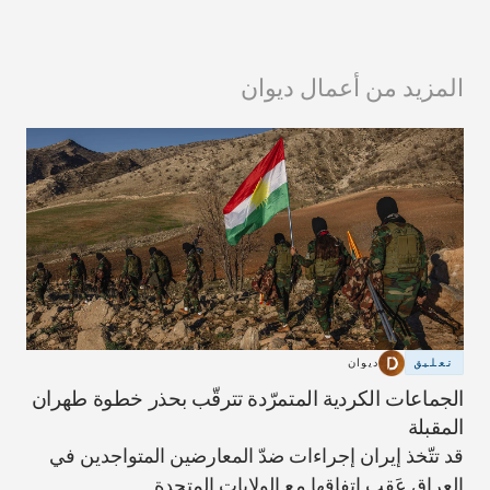
المزيد من أعمال ديوان
تعليق
ديوان
الجماعات الكردية المتمرّدة تترقّب بحذر خطوة طهران
المقبلة
قد تتّخذ إيران إجراءات ضدّ المعارضين المتواجدين في
العراق عَقب اتفاقها مع الولايات المتحدة.