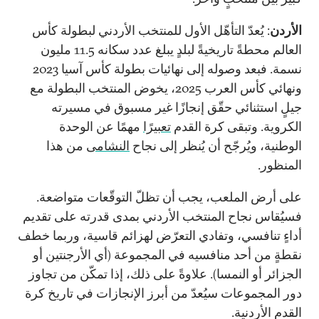
الأردن
: يُعدّ التأهّل الأول للمنتخب الأردني لبطولة كأس
العالم محطةً تاريخيةً لبلدٍ يبلغ عدد سكانه 11.5 مليون
نسمة. فبعد وصوله إلى نهائيات بطولة كأس آسيا 2023
ونهائي كأس العرب 2025، يخوض المنتخب البطولة مع
جيلٍ استثنائي حقّق إنجازًا غير مسبوق في مسيرته
الكروية. وتبقى كرة القدم
تعبيرًا
مهمًا عن الوحدة
الوطنية، ويُرجّح أن يُنظر إلى نجاح
النشامى
من هذا
المنظور.
على أرض الملعب، يجب أن تظلّ التوقّعات متواضعة.
فسيُقاس نجاح المنتخب الأردني بمدى قدرته على تقديم
أداءٍ تنافسي، وتفادي التعرّض لهزائم قاسية، وربما خطف
نقطةٍ من أحد منافسيه في المجموعة (أي الأرجنتين أو
الجزائر أو النمسا). علاوةً على ذلك، إذا تمكّن من تجاوز
دور المجموعات سيُعدّ من أبرز الإنجازات في تاريخ كرة
القدم الأردنية.