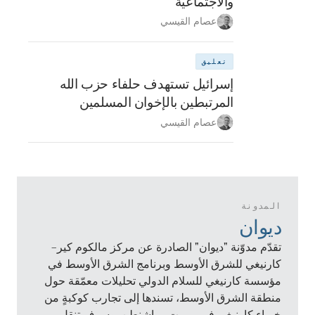
والاجتماعية
عصام القيسي
تعليق
إسرائيل تستهدف حلفاء حزب الله
المرتبطين بالإخوان المسلمين
عصام القيسي
المدونة
ديوان
تقدّم مدوّنة "ديوان" الصادرة عن مركز مالكوم كير–
كارنيغي للشرق الأوسط وبرنامج الشرق الأوسط في
مؤسسة كارنيغي للسلام الدولي تحليلات معمّقة حول
منطقة الشرق الأوسط، تسندها إلى تجارب كوكبةٍ من
خبراء كارنيغي في بيروت وواشنطن. وسوف تنقل