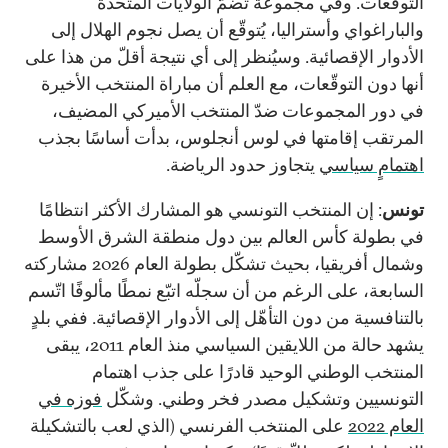
التوقّعات. وفي مجموعة تضمّ الولايات المتحدة
والباراغواي وأستراليا، يُتوقّع أن يصل نجوم الهلال إلى
الأدوار الإقصائية. وسيُنظر إلى أي نتيجة أقلّ من هذا على
أنها دون التوقّعات، مع العلم أن مباراة المنتخب الأخيرة
في دور المجموعات ضدّ المنتخب الأميركي المضيف،
المرتقب إقامتها في لوس أنجلوس، بدأت أساسًا بجذب
اهتمامٍ سياسي
يتجاوز حدود الرياضة.
تونس
: إن المنتخب التونسي هو المشارك الأكثر انتظامًا
في بطولة كأس العالم بين دول منطقة الشرق الأوسط
وشمال أفريقيا، بحيث تشكّل بطولة العام 2026 مشاركته
السابعة، على الرغم من أن سجلّه اتبّع نمطًا مألوفًا اتّسم
بالتنافسية من دون التأهّل إلى الأدوار الإقصائية. ففي بلدٍ
يشهد حالة من اللايقين السياسي منذ العام 2011، يبقى
المنتخب الوطني الوحيد قادرًا على جذب اهتمام
التونسيين وتشكيل مصدر فخر وطني. وشكّل
فوزه في
العام 2022
على المنتخب الفرنسي (الذي لعب بالتشكيلة