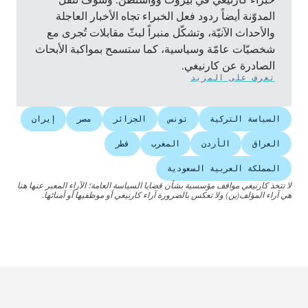
المدوّنة أيضاً ردود فعل الخبراء تجاه الأخبار العاجلة
والأحداث الآنيّة، وتشكّل منبراً لبثّ مقابلات تُجرى مع
شخصيّات عامّة وسياسية، كما ستسمح بمواكبة الأبحاث
الصادرة عن كارنيغي.
تعرف على المزيد
السياسة التركية
تونس
الجزائر
مصر
إيران
العراق
الأردن
المغرب
قطر
المملكة العربية السعودية
لا تتخذ كارنيغي مواقف مؤسسية بشأن قضايا السياسة العامة؛ الآراء المعبر عنها هنا
هي آراء المؤلف(ين) ولا تعكس بالضرورة آراء كارنيغي أو موظفيها أو أمنائها.