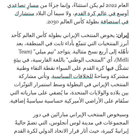
العام 2022 لم يكن استثناءً، وإنما جزءًا من
مسارٍ تصاعدي
أوسع في عالم كرة القدم
، ولا سيما أن البلاد
ستشارك
في استضافة
بطولة كأس العالم 2030.
إيران:
يخوض المنتخب الإيراني بطولة كأس العالم كأحد
أبرز المنتخبات التي تتمتّع بأداء ثابت في المنطقة، بعد
تأهّله إلى أربع نسخ متتالية.
يتواجد "تيم ميلي" (Team
Melli)، أي "المنتخب الوطني" باللغة الفارسية، في بيئةٍ
تشكّل فيها كرة القدم على السواء نقطة التقاء وطنية
مشتركة وساحةً
للخلافات السياسية
. وتأتي مشاركة
المنتخب الإيراني في البطولة وسط استمرار التوتّرات
بين بلاده والولايات المتحدة، ما يُضفي على مبارياته التي
ستُقام على الأراضي الأميركية حساسية سياسيةً إضافية.
وسيخوض المنتخب الإيراني مباراتَين في دور
المجموعات في مدينة لوس أنجلوس، التي تضمّ جاليةً
إيرانيةً كبيرة، حيث أثار قرار الاتحاد الدولي لكرة القدم