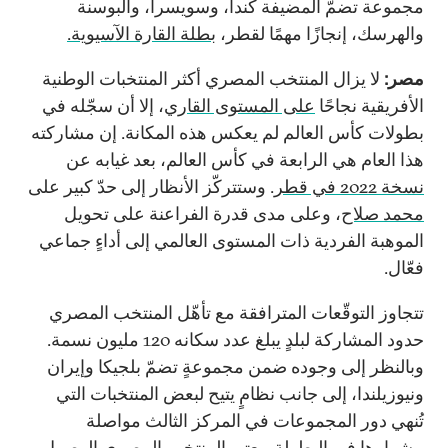
مجموعة تضمّ المضيفة كندا، وسويسرا، والبوسنة
والهرسك، إنجازًا مهمًا لقطر،
بطلة القارة الآسيوية.
مصر:
لا يزال المنتخب المصري أكثر المنتخبات الوطنية
الأفريقية نجاحًا
على المستوى القاري
، إلا أن سجّله في
بطولات كأس العالم لم يعكس هذه المكانة. إن مشاركته
هذا العام هي الرابعة في كأس العالم، بعد غيابه عن
نسخة 2022 في قطر
. وستتركّز الأنظار إلى حدّ كبير على
محمد صلاح
، وعلى مدى قدرة الفراعنة على تحويل
الموهبة الفردية ذات المستوى العالمي إلى أداءٍ جماعي
فعّال.
تتجاوز التوقّعات المترافقة مع تأهّل المنتخب المصري
حدود المشاركة لبلدٍ يبلغ عدد سكانه 120 مليون نسمة.
وبالنظر إلى وجوده ضمن مجموعةٍ تضمّ بلجيكا وإيران
ونيوزيلندا، إلى جانب نظامٍ يتيح لبعض المنتخبات التي
تُنهي دور المجموعات في المركز الثالث مواصلة
مشوارها في البطولة، يعتبر المنتخب المصري الوصول