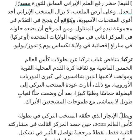
(الفيفا) حظر رفع العلم الإيراني السابق للثورة
مصدرًا
للجدل
. وعلى أرض الملعب، لا يزال المنتخب الإيراني أحد
أقوى المنتخبات الآسيوية، ويُتوّقع أن ينجح في التقدّم في
مجموعة تبدو في المتناول. ومن المرجّح أن يضعه حلوله
في المركز الثاني في مواجهة الولايات المتحدة (أو تركيا)
في مباراةٍ إقصائية في ولاية تكساس يوم 3 تموز/يوليو.
تركيا
: يتناقض غياب تركيا عن بطولات كأس العالم
الخمس الماضية مع ثقافة كرة القدم المحلية القوية
ومواهب لاعبيها الذين يتنافسون في كبرى الدوريات
الأوروبية. مع ذلك، أثارت عودة المنتخب التركي إلى
البطولة حماسًا وطنيًا كبيرًا، بعد أن وضعت حدًّا لغيابٍ
طويل لا يتماشى مع طموحات المشجعين الأتراك.
ويظلّ الإنجاز الذي حقّقه المنتخب التركي في بطولة
كأس العالم 2022، حين حصد المركز الثالث في مشاركته
الثانية فقط، نقطةً مرجعيةً تواصل التأثير في تشكيل