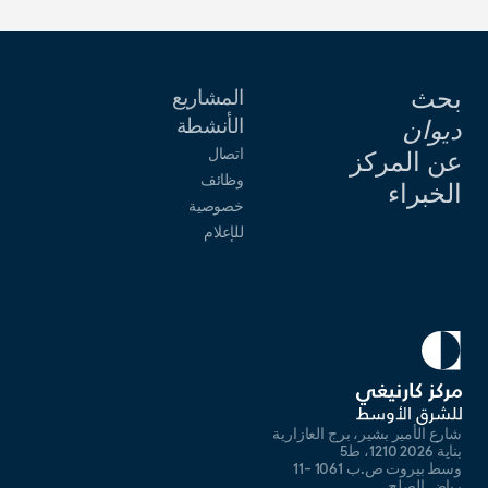
بحث
المشاريع
الأنشطة
ديوان
اتصال
عن المركز
وظائف
الخبراء
خصوصية
للإعلام
شارع الأمير بشير، برج العازارية
بناية 2026 1210، ط5
وسط بيروت ص.ب 1061 -11
رياض الصلح