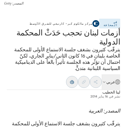
المصدر
: Getty
في
مركز مالكوم كير– كارنيغي للشرق الأوسط
الصحافة
أزمات لبنان تحجب حَدَثْ المحكمة
الدولية
يترقّب كثيرون بشغف جلسة الاستماع الأولى للمحكمة
الخاصة بلبنان في 16 كانون الثاني/يناير الجاري، لكنّ
احتمال أن تؤثّر هذه الجلسة تأثيراً بالغاً على الديناميكية
السياسية اللبنانية متدنٍّ.
عربي
لينا الخطيب
نشر في
16 يناير 2014
المصدر: العربية
يترقّب كثيرون بشغف جلسة الاستماع الأولى للمحكمة