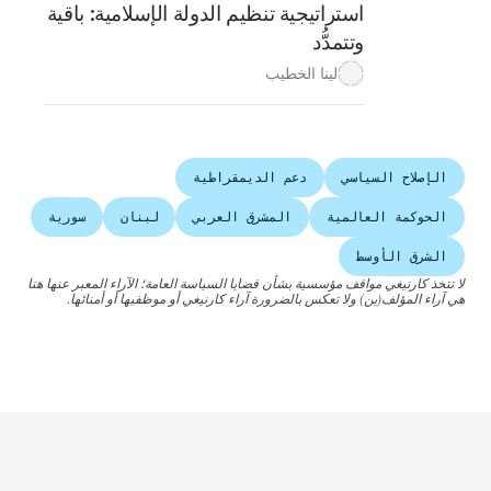
استراتيجية تنظيم الدولة الإسلامية: باقية
وتتمدُّد
لينا الخطيب
الإصلاح السياسي
دعم الديمقراطية
الحوكمة العالمية
المشرق العربي
لبنان
سورية
الشرق الأوسط
لا تتخذ كارنيغي مواقف مؤسسية بشأن قضايا السياسة العامة؛ الآراء المعبر عنها هنا
هي آراء المؤلف(ين) ولا تعكس بالضرورة آراء كارنيغي أو موظفيها أو أمنائها.