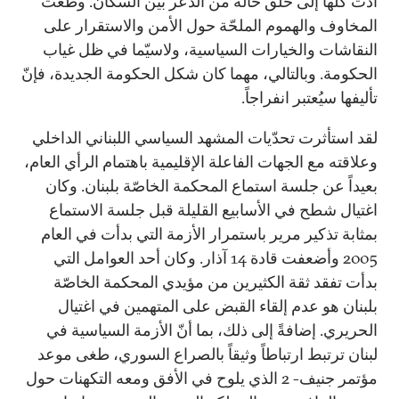
أدّت كلّها إلى خلق حالة من الذعر بين السكان. وطغت
المخاوف والهموم الملحّة حول الأمن والاستقرار على
النقاشات والخيارات السياسية، ولاسيّما في ظل غياب
الحكومة. وبالتالي، مهما كان شكل الحكومة الجديدة، فإنّ
تأليفها سيُعتبر انفراجاً.
لقد استأثرت تحدّيات المشهد السياسي اللبناني الداخلي
وعلاقته مع الجهات الفاعلة الإقليمية باهتمام الرأي العام،
بعيداً عن جلسة استماع المحكمة الخاصّة بلبنان. وكان
اغتيال شطح في الأسابيع القليلة قبل جلسة الاستماع
بمثابة تذكير مرير باستمرار الأزمة التي بدأت في العام
2005 وأضعفت قادة 14 آذار. وكان أحد العوامل التي
بدأت تفقد ثقة الكثيرين من مؤيدي المحكمة الخاصّة
بلبنان هو عدم إلقاء القبض على المتهمين في اغتيال
الحريري. إضافةً إلى ذلك، بما أنّ الأزمة السياسية في
لبنان ترتبط ارتباطاً وثيقاً بالصراع السوري، طغى موعد
مؤتمر جنيف- 2 الذي يلوح في الأفق ومعه التكهنات حول