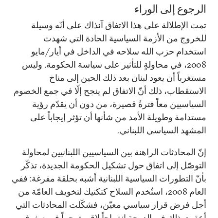
الرجوع إلى الوراء
تمت الإطلالة على هذا الاتفاق آنذاك على أنّه وسيلة
للخروج من الأزمة السياسية الحادة التي شهدت
استخدام حزب الله سلاحه في الداخل في أيار/مايو
2008، في محاولةٍ للتأثير على سياسة الحكومة. وليس
مستغرباً أن يعود لبنان بعد ذلك الحين إلى مناخ
الاستقطاب، ذلك أنّ الاتفاق لم ينجح إلّا في جمع الخصوم
السياسيين معاً فترةً قصيرة، من دون أن يقدّم رؤية
مستدامة وطويلة الأمد من شأنها أن تؤثر إيجاباً على
المشهد السياسي اللبناني.
إنّ المحادثات الراهنة بين السياسيين اللبنانيين لمحاولة
التوصّل إلى اتفاق حول تشكيل الحكومة الجديدة، تذكّر
بأنّ التطورات السياسية اللبنانية أشبه بحلقة مفرغة: ففي
العام 2008، استُخدم السلاح كتكتيك لتخويف العامّة من
أجل فرض قرار سياسي معيّن، فشكّلت المحادثات التي
أعقبت ذلك في الدوحة انفراجاً لاقى ترحيباً في صفوف