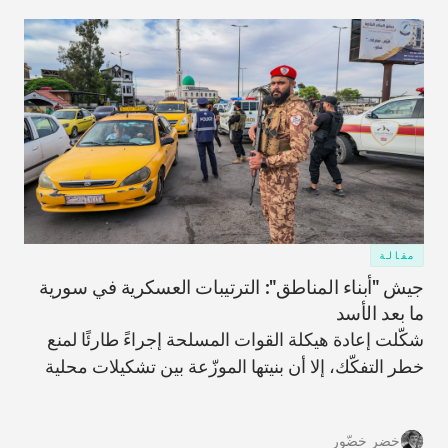
مقالة
جيش "أبناء المناطق": الترتيبات العسكرية في سورية
ما بعد الأسد
شكّلت إعادة هيكلة القوات المسلحة إجراءً طارئًا لمنع
خطر التفكّك، إلا أن بنيتها الموزّعة بين تشكيلات محلية
على الأرض قد تزيد من احتمالات حدوث تفكّكٍ في
المستقبل.
خضر خضّور