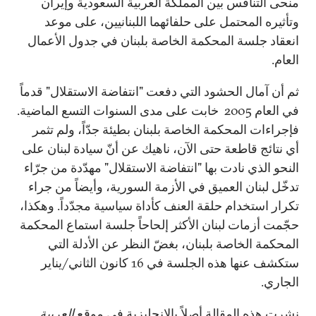
منحى التنافس بين المملكة العربية السعودية وإيران
وتأثيره المحتمل على حلفائهما اللبنانيين، على موعد
انعقاد جلسة المحكمة الخاصة بلبنان في جدول الأعمال
العام.
ثم أن آمال الحشود التي دفعت "انتفاضة الاستقلال" قدماً
في العام 2005 خابت على مدى السنوات التسع الماضية.
فإجراءات المحكمة الخاصة بلبنان بطيئة جدّاً، ولم تثمر
أي نتائج قاطعة حتى الآن، ناهيك عن أنّ سيادة لبنان على
النحو الذي نادت بها "انتفاضة الاستقلال" مهدّدة من جرّاء
تدخّل لبنان العميق في الأزمة السورية، وأيضاً من جراء
تكرار استخدام حلقة العنف كأداة سياسية مجدّداً. وهكذا،
حجّمت أزمات لبنان الأكثر إلحاحاً جلسة استماع المحكمة
المحكمة الخاصة بلبنان، بغضّ النظر عن الأدلة التي
ستكشف عنها هذه الجلسة في 16 كانون الثاني/يناير
الجاري.
نشرت هذه المقالة أصلاً بالانجليزية في موقع
العربية
.