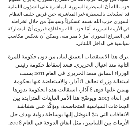
حزب الله أنّ السيطرة السورية المباشرة على الشؤون اللبنانية
قد استُبدلت بالسيطرة غير المباشرة، حين فرض حليف النظام
السوري حزب الله نفسه عسكريّاً وسياسيّاً من خلال انخراطه
في الأزمة السورية. أمّا حزب الله وحلفاؤه فيرون أنّ المشاركة
في الصراع السوري أمرٌ لا مفر منه، ويمكن أن ينعكس مكاسبَ
سياسية في الداخل اللبناني.
;ترك هذا الاستقطاب العميق لبنان من دون حكومة للمرة
الثانية منذ اغتيال الحريري. فبعد إسقاط حكومة رئيس
الوزراء السابق سعد الحريري في العام 2011 بسبب
استقالة وزراء تحالف 8 آذار، والاستعاضة عنها بحكومة
تهيمن عليها قوى 8 آذار، استقالت هذه الحكومة بدورها
في العام 2013. ويوضّح هذا الأمر التباينات المتزايدة بين
الجماعات السياسية المتخاصمة، ويؤكّد على هشاشة
الاتفاقات التي يتمّ التوصّل إليها بوساطة دولية بهدف حل
الأزمات بين اللبنانيين، مثل اتفاق الدوحة في العام 2008.