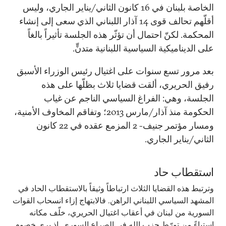
الخاصة بلبنان في 16 كانون الثاني/يناير الجاري، وليس
أقلّهم تحالف قوى 14 آذار اللبناني الذي سعى إلى إنشاء
المحكمة. لكنّ احتمال أن تؤثّر هذه الجلسة تأثيراً بالغاً
على الديناميكية السياسية اللبنانية متدنٍّ.
بعد مرور تسع سنوات على اغتيال رئيس الوزراء الأسبق
رفيق الحريري، ألقت قضايا ثلاث بظلّها على هذه
الجلسة، وهي: الفراغ السياسي الناجم عن غياب
الحكومة منذ آذار/مارس 2013؛ وتفاقم المخاوف الأمنية،
ومسار مؤتمر جنيف- 2 المزمع عقده في 22 كانون
الثاني/يناير الجاري.
استقطاب حاد
وترتبط هذه القضايا الثلاث ارتباطاً وثيقاً بالاستقطاب الحاد في
المشهد السياسي اللبناني الراهن. فالابتهاج إزاء انسحاب القوات
السورية من لبنان في أعقاب اغتيال الحريري، خلّف مكانه
استياءً من تورّط حزب الله في الصراع السوري. إذ يرى خصوم