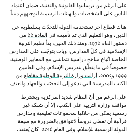
على الرغم من ترسانتها القانونية والتقنية، ضمان اعتماد
الناس على الشخصيات والهيئات الرسمية لتوجيههم دينياً.
هناك قطاع آخر تستخدمه الدولة للتحدّث بسلطوية عن
الدين، وهو التعليم الذي تم تأميمه في
المادة 66
من
دستور العام 1976. ومنذ ذلك الحين، بدأ تعليم التربية
الإسلامية في كلّ المدارس، وبات يتوجّب على المدارس
الخاصة اتّباع مناهج دراسية تتماشى مع المعايير الوطنية،
خصوصاً في ما يتعلّق بتدريس الإسلام. وفي العامين
1999 و2003،
أزالت وزارة التربية الوطنية مقاطع
من
الكتب المدرسية التي تدعو إلى التعصّب والجهاد والعنف.
على الرغم من أنّ النظام شديد المركزية ويشترط
موافقة وزارة التربية على الكتب، إلا أن شبكة غير
رسمية يمكن من خلالها لمجموعات تعليمية ومدارس
قرآنية أن تعطي دروساً لاتتوافق بالضرورة مع صيغة
الدولة الرسمية للإسلام. وفي العام 2016، كان يُعتقد،