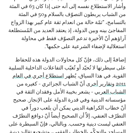
وأشار الاستطلاع نفسه إلى أنه حتى إذا كان 63 في المئة
من الشباب يربطون التصوّف بالسلام و50 في المئة
بالتسامح، "ثمّة حالة من انعدام ثقة عام كبير بهذا الزواج
المفاجئ بينه وبين الدولة، إذ يعتقد العديد من المُستطلعة
آراؤهم أنّ الأخيرة تدعم التصوّف فقط في محاولة
استغلالية لإضفاء الشرعية على حكمها".
إضافةً إلى ذلك، فإنّ كل محاولات الدولة هذه للحفاظ
على سيطرتها لا تُحيّد أو تُغيّب التفاعلات الداخلية السلبية
القوية. في هذا السياق، يُظهر
استطلاع أجري في العام
2011
و
تقارير أخرى
أنّ الشباب الجزائري - كغيره من
الشباب العربي
- يشعر بخيبة الأمل وفقدان الثقة في
مؤسساته الدينية وفي قدرة الدولة على الإنجاز. صحيح
أنّ خطاب الكراهية الديني يمكن أن يلعب دوراً في
التطرّف العنفي، إلاّ أن الصحيح أيضاً أنّ دوافع التطرّف
العنفي ليست دينية وحسب. وبالتالي، فإنّ السيطرة على
المساجد والتحكّم بالخطاب الفقهي، وتشجيع تقاليد دينية