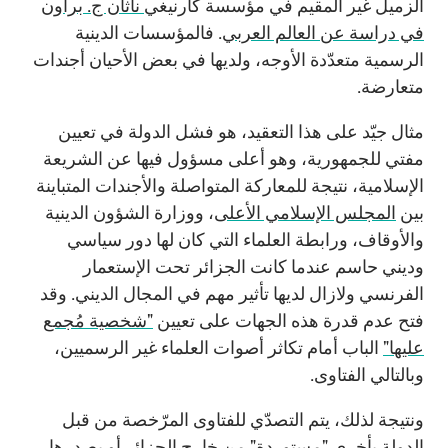
الزميل غير المقيم في مؤسسة كارنيغي
ناثان ج. براون
في دراسة عن العالم العربي
. فالمؤسسات الدينية
الرسمية متعدّدة الأوجه، ولديها في بعض الأحيان أجندات
متعارضة.
مثال جيّد على هذا التعقيد، هو فشل الدولة في تعيين
مفتي للجمهورية، وهو أعلى مسؤول فيها عن الشريعة
الإسلامية، نتيجة للمعاركة المتواصلة والأجندات المتباينة
بين
المجلس الإسلامي الأعلى
، ووزارة الشؤون الدينية
والأوقاف، ورابطة العلماء التي كان لها دور سياسي
وديني حاسم عندما كانت الجزائر تحت الإستعمار
الفرنسي ولازال لديها تأثير مهم في المجال الديني. وقد
فتح عدم قدرة هذه الجهات على تعيين
"شخصية مُجمع
عليها"
الباب أمام تكاثر أصوات العلماء غير الرسميين،
وبالتالي الفتاوى.
ونتيجة لذلك، يتم التصدّي للفتاوى المرّخصة من قبل
الدولة بأخرى
"مستوردة"
من خارج الجزائر أو يصدرها