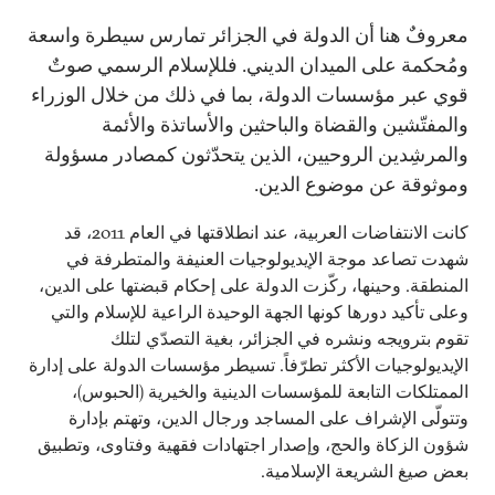
معروفٌ هنا أن الدولة في الجزائر تمارس سيطرة واسعة
ومُحكمة على الميدان الديني. فللإسلام الرسمي صوتٌ
قوي عبر مؤسسات الدولة، بما في ذلك من خلال الوزراء
والمفتّشين والقضاة والباحثين والأساتذة والأئمة
والمرشِدين الروحيين، الذين يتحدّثون كمصادر مسؤولة
وموثوقة عن موضوع الدين.
كانت الانتفاضات العربية، عند انطلاقتها في العام 2011، قد
شهدت تصاعد موجة الإيديولوجيات العنيفة والمتطرفة في
المنطقة. وحينها، ركّزت الدولة على إحكام قبضتها على الدين،
وعلى تأكيد دورها كونها الجهة الوحيدة الراعية للإسلام والتي
تقوم بترويجه ونشره في الجزائر، بغية التصدّي لتلك
الإيديولوجيات الأكثر تطرّفاً. تسيطر مؤسسات الدولة على إدارة
الممتلكات التابعة للمؤسسات الدينية والخيرية (الحبوس)،
وتتولّى الإشراف على المساجد ورجال الدين، وتهتم بإدارة
شؤون الزكاة والحج، وإصدار اجتهادات فقهية وفتاوى، وتطبيق
بعض صيغ الشريعة الإسلامية.