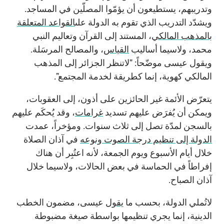
وتدريبهم، يستطيعون أن يؤمّوا المصلّين في المساجد.
ويشدّد التدريب الذي تقوم به الدولة على
القواعد المتعلقة
بالمذهب المالكي
، المستند إلى القرآن وتعاليم النبي
محمد، ولاسيما أساليب
القياس
، والمصالح المرسَلة.
ويقول عيسى موضّحاً: "لاتنظر الجزائر إلى المذهب
المالكي كهوية، إنما كطريقة لخدمة المجتمع".
يتعرّض الأئمة غير الحائزين على أذون، إلى العقوبات،
ويمكن أن يُفرَض عليهم تسديد
غرامات
، وقد يُحكَم عليهم
بالسجن لمدّة تصل إلى ثلاث سنوات. ومؤخراً، عمدت
الدولة إلى تنظيم درجة الصوت ونوعه
في آذان الصلاة
خلال أيام الأسبوع ويوم الجمعة، لأنه اعتُبِر أن هناك
إفراطاً في الحماسة في بعض الحالات، ولاسيما خلال
آذان الصباح.
لاتُملي الدولة، بحسب ما
يقول
عيسى، مضمون الخطب
الدينية، إنما يجري تنظيمها بواسطة صيغة مضبوطة