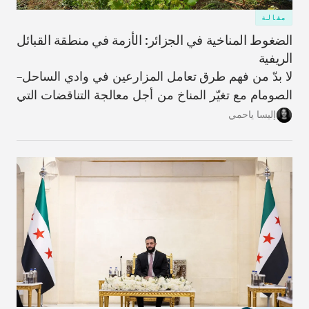
مقالة
الضغوط المناخية في الجزائر: الأزمة في منطقة القبائل
الريفية
لا بدّ من فهم طرق تعامل المزارعين في وادي الساحل–
الصومام مع تغيّر المناخ من أجل معالجة التناقضات التي
تؤدّي من خلالها عملية التكيّف، على المستويَين الفردي
إليسا ياحمي
والمؤسّسي، إلى زيادة تأثُّر المنطقة بالعوامل المناخية،
وتقويض النسيج الاجتماعي والهوية الزراعية اللذَين كانا
في يومٍ من الأيام سمةً مميّزة للحياة فيها.