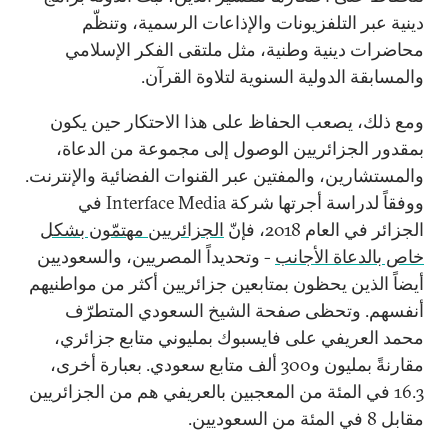
دينية عبر التلفزيونات والإذاعات الرسمية، وتنظّم
محاضرات دينية وطنية، مثل ملتقى الفكر الإسلامي
والمسابقة الدولية السنوية لتلاوة القرآن.
ومع ذلك، يصعب الحفاظ على هذا الاحتكار حين يكون
بمقدور الجزائريين الوصول إلى مجموعة من الدعاة،
والمستشارين، والمفتين عبر القنوات الفضائية والإنترنت.
ووفقاً لدراسة أجرتها شركة
Interface Media
في
الجزائر في العام
2018
، فإنّ
الجزائريين مهتمّون بشكل
خاص بالدعاة الأجانب
- وتحديداً المصريين، والسعوديين
أيضاً الذين يحظون بمتابعين جزائريين أكثر من مواطنيهم
أنفسهم. وتحظى صفحة الشيخ السعودي المتطرّف
محمد العريفي على فايسبوك بمليوني متابع جزائري،
مقارنةً بمليون و300 ألف متابع سعودي. بعبارة أخرى،
16.3 في المئة من المعجبين بالعريفي هم من الجزائريين
مقابل 8 في المئة من السعوديين.