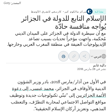
المصدر
: Getty
مقالة
مركز مالكوم كير– كارنيغي للشرق الأوسط
الإسلام التابع للدولة في الجزائر
يُواجه منافسة حادّة
مع أن سيطرة الدولة في الجزائر على الميدان الديني
مُحكمة، واجهت مؤخراً تحديات بسبب تصاعد
الإيديولوجيات العنيفة في منطقة المغرب العربي وخارجها.
عربي
دالية غانم
نشر في
28 مارس 2018
في الأول من آذار/مارس 2018، بادر وزير الشؤون
الدينية والأوقاف في الجزائر،
محمد عيسى، إلى دعوة
الأئمة الجزائريين
إلى "تبنّي تكنولوجيات جديدة وتوظيف
مواقع التواصل الاجتماعي لمحاربة التطرّف، والتعصّب
المذهبي، وتعزيز أركان الإسلام الحقيقية".