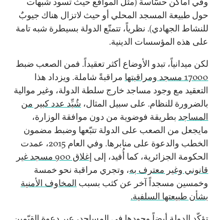
وفي أماكن حسّاسة (مثل المواقع حيث تسود شبهات
حول طبيعة المسجد المحلي أو حيث لاتزال هناك جيوبٌ
للنشاط الجهادي). نظرياً، تتمتّع الدولة بسيطرة شبه تامة
على هذه المؤسسات الدينية.
لكن ميدانياً، تبدو الأوضاع أكثر تعقيداً. فمن الصعب ضبط
17000 مسجد ومراقبتها
مراقبةً شاملة. ويزداد هذا
التعقيد مع وجود مساجد خارج سلطة الدولة، وغير موالية
بالضرورة للنظام. على سبيل المثال،
شُيِّد عدد كبير من
المساجد
بطريقة فوضوية من دون موافقة الوزارة،
مايجعل من الصعب على الدولة تتبّعها وضبط مضمون
الخطب والدعوة على منابرها. وفي العام 2015، عمدت
الحكومة الجزائرية، كما أُفيد، إلى
إغلاق 900 مسجد غير
قانوني وغير معترف به
، وتجري مراقبة نحو خمسة
وخمسين مسجداً آخر عن كثب بسبب
المخاوف الأمنية
بشأن طبيعتها السلفية.
تؤكّد الدولة أيضاً وجودها في المساجد، عبر دعوة القيّمين