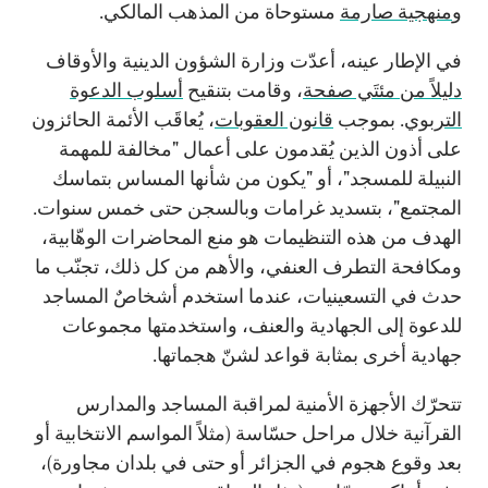
و
منهجية صارمة
مستوحاة من المذهب المالكي.
في الإطار عينه، أعدّت وزارة الشؤون الدينية والأوقاف
دليلاً من مئتَي صفحة
، وقامت بتنقيح
أسلوب الدعوة
التربوي
. بموجب
قانون العقوبات
، يُعاقَب الأئمة الحائزون
على أذون الذين يُقدمون على أعمال "مخالفة للمهمة
النبيلة للمسجد"، أو "يكون من شأنها المساس بتماسك
المجتمع"، بتسديد غرامات وبالسجن حتى خمس سنوات.
الهدف من هذه التنظيمات هو منع المحاضرات الوهّابية،
ومكافحة التطرف العنفي، والأهم من كل ذلك، تجنّب ما
حدث في التسعينيات، عندما استخدم أشخاصٌ المساجد
للدعوة إلى الجهادية والعنف، واستخدمتها مجموعات
جهادية أخرى بمثابة قواعد لشنّ هجماتها.
تتحرّك الأجهزة الأمنية لمراقبة المساجد والمدارس
القرآنية خلال مراحل حسّاسة (مثلاً المواسم الانتخابية أو
بعد وقوع هجوم في الجزائر أو حتى في بلدان مجاورة)،