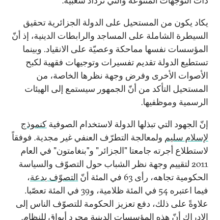
ذات التوجّهات المتنوّعة والتي تزداد شعبية.
يكاد يكون من المستحيل على الدولة الجزائرية تحقيق
السيطرة الشاملة على المساجد والرابطات الدينية، إذ أنّ
المؤسسات نفسها مماحكة وعصيّة على الانقياد. وبينما
تستطيع الدولة تقديم تفسيرات وتوجيهات فقهية لكبح
الأصوات الأخرى وفرض وجهة نظرها الخاصة، من
المستحيل التأكد من أنّ الجمهور سيستمع إلى الهيئات
الرسمية وموظفيها.
إنّ الجهود التي تبذلها الدولة لاستخدام الصوفية
كنموذج
لإسلام سليم
ولمعالجة التطرّف العنفي غير مجدية. فوفقاً
لاستطلاع أجرته جامعتا "الجزائر" و"بنغامتون" في العام
2011 لتقييم وجهة نظر الشباب حول التصوّف والسياسة
الحكومية تجاهه، رأى 63 في المئة أنّ
التصوّف بدعة
،
فيما اعتبره 54 في المئة ظلامية، و39 في المئة تعصّبا.
علاوةً على ذلك، دفع تعزيز الحكومة للتصوّف الناس إلى
الإدراك أنّ هذه المؤسسات الدينية مجرد أبواق للنظام.