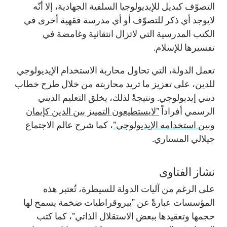
التصوّف كبديل للإيديولوجيا السلفية الجهادية، إلا أنّه
لايوجد أي ذكر للتصوّف أو أي مدرسة فقهية أخرى في
الكتب المدرسية التي لاتزال انتقائية وغامضة في
تفسيرها للإسلام.
تعمل الدولة، التي تحاول محاربة الاستخدام الإيديولوجي
للدين، على تعزيز ما تريد محاربته من خلال طرح خطاب
ديني إيديولوجي. ونتيجةً لذلك، يخلق التعليم الديني
الرسمي أفراداً
"لايستطيعون التمييز بين الدين كإيمان
وبين استخدامه الإيديولوجي"
، كما شرح عالم الاجتماع
جيلالي المستاري.
نشاز الفتاوى
على الرغم من آليات الدولة للسيطرة، تُعتبر هذه
المؤسسات عبارةً عن "بيروقراطيات ضخمة يسمح لها
حجمها وتعقيدها ببعض الاستقلال الذاتي"، كما كتب