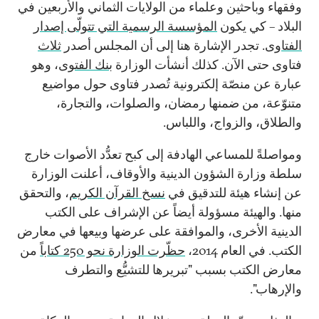
وفقهاء وباحثين وعلماء من الولايات الثماني والأربعين في
البلاد – كي يكون
المؤسسة الرسمية التي تتولّى إصدار
الفتاوى
. تجدر الإشارة هنا إلى أن المجلس أصدر
ثلاث
فتاوى حتى الآن. كذلك أنشأت الوزارة
بنك الفتوى
، وهو
عبارة عن منصّة إلكترونية تُصدر فتاوى حول مواضيع
متنوّعة، من ضمنها رمضان، والصلوات، والتجارة،
والطلاق، والزواج، واللباس.
ومواصلةً للمساعي الهادفة إلى كبح تعدُّد الأصوات خارج
سلطة وزارة الشؤون الدينية والأوقاف، أعلنت الوزارة
عن إنشاء هيئة للتدقيق في
نسخ القرآن الكريم
، والتحقق
منها. والهيئة مسؤولة أيضاً عن الإشراف على الكتب
الدينية الأخرى، والموافقة على عرضها وبيعها في معارض
الكتب. في العام 2014،
حظّرت الوزارة نحو 250 كتاباً
من
معارض الكتب بسبب "تبريرها للتشيُّع والتطرف
والإرهاب".