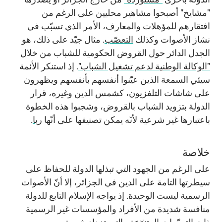
"مشايخ" أصبحوا مشاهير محليين على الرغم من
افتقارهم للمؤهلات والمعارف، الأمر الذي تسبّب في
نشاز الأصوات وكذلك
التعصّب
. مثال جيّد على ذلك، هو
الجدل الدائر حول القروض الحكومية للشباب من خلال
"الوكالة الوطنية لدعم تشغيل الشباب"
. إذ استنكر الأئمة
سيئي السمعة الذين عيّنوا أنفسهم بأنفسهم ويظهرون
على شاشات التلفزيون، كشمس الدين وغيره، قرار
الدولة بتزويد الشباب بالقروض، وشجبوا هذه الخطوة
باعتبارها غير شرعية لأنّه يمكن تصنيفها على أنّها
ربا
.
خلاصة
على الرغم من الجهود التي تبذلها الدولة للحفاظ على
سيطرتها التامة على الدين في الجزائر، إلا أنّ الأصوات
الرسمية ليست الوحيدة. إذ يواجه الإسلام التابع للدولة
منافسة شديدة من الأفراد والمؤسسات غير الرسمية