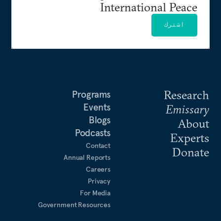
International Peace
اشترك
Research
Programs
Events
Emissary
Blogs
About
Podcasts
Experts
Contact
Donate
Annual Reports
Careers
Privacy
For Media
Government Resources