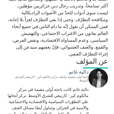
أكثر تسامحاً، وتدريب رجال دين جزائريين مؤهلين،
ليست سوى أدوات للحدّ من الأصوات الراديكالية
ومكافحة التطرّف. وحتى إذا بقي التطرّف لغزاً بلا إجابة،
فمن الممكن أن نقول إنّه ما دام الناس في جميع أنحاء
العالم يعانون من الاغتراب الاجتماعي، والتهميش
السياسي، وعدم المساواة الاقتصادية، ونقص الفرص،
والقمع، والعنف العشوائي، فإنّ بعضهم سيذعن إلى
إغراء التطرّف العنفي.
عن المؤلف
دالية غانم
باحثة أولى مقيمة سابقة, مركز مالكوم كير– كارنيغي للشرق
الأوسط
دالية غانم كانت باحثة أولى مقيمة في مركز
مالكوم كير– كارنيغي للشرق الأوسط. تركز أبحاثها
على التطوّرات السياسية والاقتصادية والاجتماعية
والأمنية في الجزائز، وتتناول أيضًا مسائل العنف
السياسي، والتطرّف، والعلاقات المدنية العسكرية،