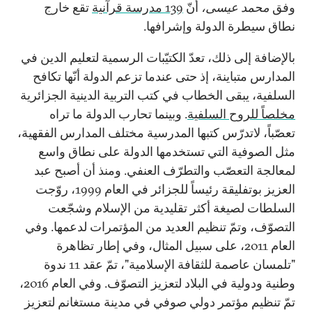
وفق
محمد عيسى،
أنّ
139 مدرسة قرآنية
تقع خارج
نطاق سيطرة الدولة وإشرافها.
بالإضافة إلى ذلك، تعدّ الكتيّبات الرسمية لتعليم الدين في
المدارس متباينة، إذ حتى عندما تزعم الدولة أنّها تكافح
السلفية، يبقى الخطاب في كتب التربية الدينية الجزائرية
مخلصاً للروح السلفية
. وبينما تحارب الدولة ما تراه
تعصّباً، لاتدرّس كتبها المدرسية مختلف المدارس الفقهية،
مثل الصوفية التي تستخدمها الدولة على نطاق واسع
لمعالجة التعصّب والتطرّف العنفي. ومنذ أن أصبح عبد
العزيز بوتفليقة رئيساً للجزائر في العام 1999، روّجت
السلطات لصيغة أكثر تقليدية من الإسلام وشجّعت
التصوّف، وتمّ تنظيم العديد من المؤتمرات لدعمها. وفي
العام 2011، على سبيل المثال، وفي إطار تظاهرة
"تلمسان عاصمة للثقافة الإسلامية"، تمّ عقد 11 ندوة
وطنية ودولية في البلاد لتعزيز التصوّف. وفي العام 2016،
تمّ تنظيم مؤتمر دولي صوفي في مدينة مستغانم لتعزيز