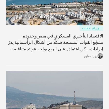
أوراق بحثية
الاقتصاد التأجيري العسكري في مصر وحدوده
تشجّع القوات المسلحة شكلًا من أشكال الرأسمالية يدرّ
إيرادات، لكن اعتماده على الريع يواجه عوائد متناقصة،
ما يحمّل البلاد تكاليف ضخمة غير قابلة للاسترداد وعوائد
يزيد صايغ
مؤجّلة، ويزيد اعتمادها على الاقتراض الخارجي.