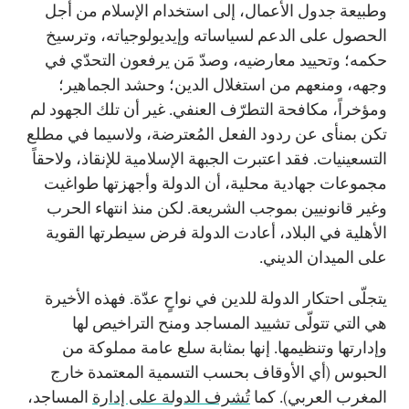
وطبيعة جدول الأعمال، إلى استخدام الإسلام من أجل
الحصول على الدعم لسياساته وإيديولوجياته، وترسيخ
حكمه؛ وتحييد معارضيه، وصدّ مَن يرفعون التحدّي في
وجهه، ومنعهم من استغلال الدين؛ وحشد الجماهير؛
ومؤخراً، مكافحة التطرّف العنفي. غير أن تلك الجهود لم
تكن بمنأى عن ردود الفعل المُعترضة، ولاسيما في مطلع
التسعينيات. فقد اعتبرت الجبهة الإسلامية للإنقاذ، ولاحقاً
مجموعات جهادية محلية، أن الدولة وأجهزتها طواغيت
وغير قانونيين بموجب الشريعة. لكن منذ انتهاء الحرب
الأهلية في البلاد، أعادت الدولة فرض سيطرتها القوية
على الميدان الديني.
يتجلّى احتكار الدولة للدين في نواحٍ عدّة. فهذه الأخيرة
هي التي تتولّى تشييد المساجد ومنح التراخيص لها
وإدارتها وتنظيمها. إنها بمثابة سلع عامة مملوكة من
الحبوس (أي الأوقاف بحسب التسمية المعتمدة خارج
المغرب العربي). كما
تُشرف الدولة على إدارة
المساجد،