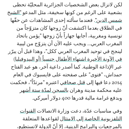
لكن لاتزال بعض الشخصيات الجزائرية المحليّة تحظى
بشعبية على الرغم من كونها سخيفة، مثل المدعو
"الشيخ
شمس الدين"
. فعندما سألته إحدى المشاهدات عن حقّها
في الطلاق بعدما اكتشفت أنّ زوجها كان متزوّجاً من
تونسية ومغربية، أجابها جهاراً بأنّ زوجها "يؤمن باتحاد
المغرب العربي... ويجب عليه الآن أن يتزوّج من ليبية
لينجح في توحيد المغرب العربي ككل"، وهذا قبل أن
يبرّر
في الآونة الأخيرة اشتهاء الأطفال جنسياً (أو البيدوفيليا)
عبر الإذاعة الوطنية. كما أصدر داعية آخر، هو عبد الفتاح
حمداش، "فتوى" على صفحته على فايسبوك في العام
2014 دعا فيها إلى
قتل صحافي
اعتبره "مرتدّاً"، فحكمت
عليه محكمة مدينة وهران
بالسجن لمدّة ستة أشهر
وبدفع غرامة مالية قدرها 400 دولار أميركي.
وفي مناسبات عدّة، دعت وزارة الاتصالات
القنوات
التلفزيونية الخاصة إلى الامتثال
لقواعدها المتعلقة
بالمرجعيات والبرامج الدينية، إلا أنّ الدولة لاتستطيع،