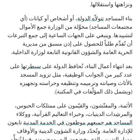
ونزاهتها واستقلالها.
بناء المساجد
تتولاّه الدولة
، أو أشخاص أو كيانات (أي
مجتمعات المساجد) مخوَّلة من الوزارة جمع الأموال
لتشييدها. وينبغي على الجهات الساعية إلى جمع التبرعات
أن تُقدِّم طلباً للحصول على إذن مسبق من مديرية
الحرية العامة والشؤون القانونية التابعة لوزارة الداخلية.
بعد انتهاء أعمال البناء، تُحافظ الدولة على
سيطرتها
على
عدد كبير من الجوانب الوظيفية، مثل تزويد المسجد
بالأثاث وصيانته وترميمه وتنظيفه وحراسته وتجهيزه
(ويشمل ذلك المؤلّفات في المكتبة).
الأئمة، والمفتّشون، والقيّمون على ممتلكات الحبوس،
والمرشِدات الدينيات، وخبراء التعاليم القرآنية، ووكلاء
المساجد هم جميعهم موظفون في الخدمة المدنية
تابعون
للإدارة العامة. وتُحدّد وزارة الشؤون الدينية والأوقاف
مسار التدريب الذي يخضعون إليه، ومضمونه
، فيما تُنظِّم