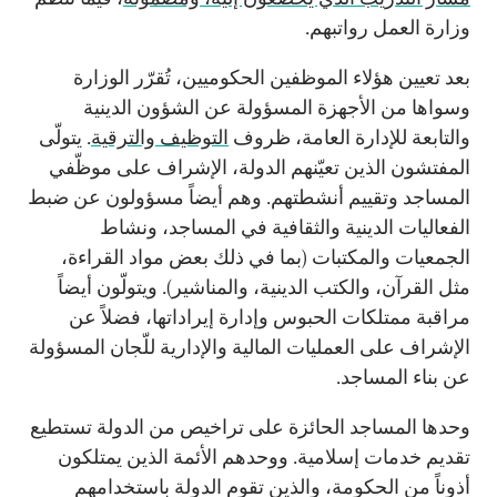
وزارة العمل رواتبهم.
بعد تعيين هؤلاء الموظفين الحكوميين، تُقرّر الوزارة
وسواها من الأجهزة المسؤولة عن الشؤون الدينية
والتابعة للإدارة العامة، ظروف
التوظيف والترقية
. يتولّى
المفتشون الذين تعيّنهم الدولة، الإشراف على موظّفي
المساجد وتقييم أنشطتهم. وهم أيضاً مسؤولون عن ضبط
الفعاليات الدينية والثقافية في المساجد، ونشاط
الجمعيات والمكتبات (بما في ذلك بعض مواد القراءة،
مثل القرآن، والكتب الدينية، والمناشير). ويتولّون أيضاً
مراقبة ممتلكات الحبوس وإدارة إيراداتها، فضلاً عن
الإشراف على العمليات المالية والإدارية للّجان المسؤولة
عن بناء المساجد.
وحدها المساجد الحائزة على تراخيص من الدولة تستطيع
تقديم خدمات إسلامية. ووحدهم الأئمة الذين يمتلكون
أذوناً من الحكومة، والذين تقوم الدولة باستخدامهم