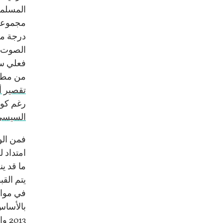
المسلمي
مجموعة،
درجة مخ
الصوت خ
فعلي سب
من مطلبا
تقصير أ
رغم كون
السيسي 
فمن الو
امتداد 
ما قد ي
يتم الق
في مواج
بالأساس
013