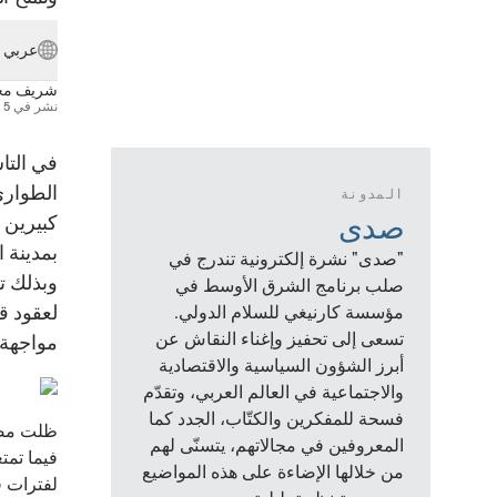
عربي
شريف محي
نشر في
5 مايو 2017
في التا
الطوارئ
المدونة
صدى
كبيرين 
بمدينة الإ
"صدى" نشرة إلكترونية تندرج في
وبذلك ت
صلب برنامج الشرق الأوسط في
مؤسسة كارنيغي للسلام الدولي.
تسعى إلى تحفيز وإغناء النقاش عن
مواجهة 
أبرز الشؤون السياسية والاقتصادية
والاجتماعية في العالم العربي، وتقدّم
فسحة للمفكرين والكتّاب، الجدد كما
المعروفين في مجالاتهم، يتسنّى لهم
فيما تمت
من خلالها الإضاءة على هذه المواضيع
لفترات ق