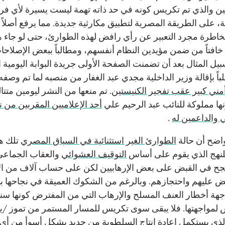
ن والذي تم تكريس كونه في حد ذاته تهمة ليست يسيرة لأي فرد
 على الطريقة المصرية لتطبيق مكارثية جديدة. مما يرفع أصلاً
اطرة مجرد التعبير عن رأي رافض لهذه الطوارئ، حتى لو جاء ه
افتاً من ضمن مؤيدين النظام أنفسهم، ومطالباً ببعض الإصلاحا
يل المثال بعد أن تضمنت الصفحة الأولى جريدة البوابة اليومية 
ً بإقالة وزير الداخلية مجدي عبد الغفار من منصبه لما تم وصفه 
مني كبير عقب تفجير الكنيستين
. تم منعها من النشر ليومين متتال
ها مملوكة للنائب عبد الرحيم علي
أحد الإعلاميين المقربين من 
والداعمين له
.
اضح أن حالة
الطوارئ الغير استثنائية في السياق المصري
تلك ه
للنهج الذي يقوم على أساس
التوقيف العشوائي
والعقاب الجماعي
نجح في القبض على بعض الإرهابيين لكن على حساب آلاف من الأ
بض عليهم واحتجازهم. وبالرغم من الشكوك العميقة في نجاحها ب
هة أخطار العنف المسلح والإرهاب التي من المفترض كونها س
 لمواجهتها. فلا يبقى سوى تكريس للمسار المستمر من تموز
/
ي
2 والذي يستكمل إعادة إنتاج السلطوية من جديد بشكل أسوأ من أ