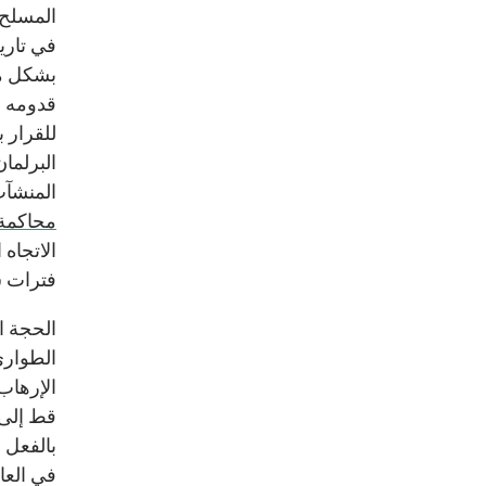
المسلح 
في تاري
بشكل مس
قدومه ل
البرلما
المنشآت 
محاكمة 
الاتجاه 
فترات س
الحجة ا
الطوارئ
الإرهاب
قط إلى 
بالفعل 