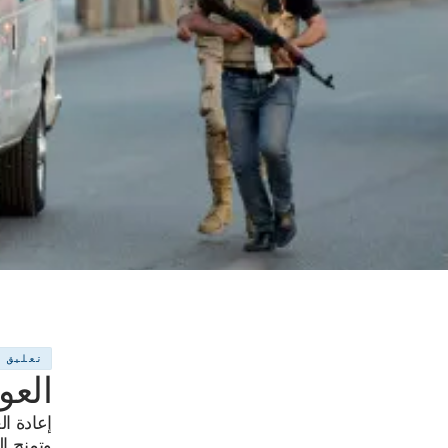
تعليق
العو
إعادة ال
وتمنح ال