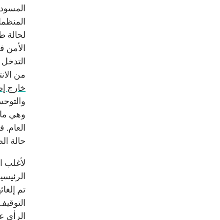
المسودا
المنظما
لحالة ط
الأمن ف
التدخل 
من الان
خارج إط
والتوحش
وهي ما 
العام. 
حالة ال
لأغلب ا
الرئيسية
تم إلغا
التوقيف
الرأي ع