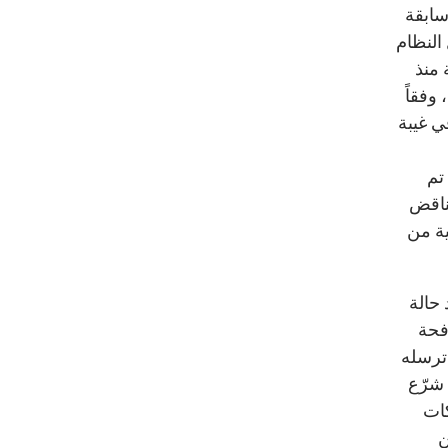
سابقة
النظام
 منذ
ال، وفقاً
سيسي في غيبة
 تم
يناقض
ية من
حالة
فحة
 ترسله
شرّع
كات
ن