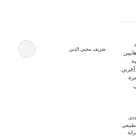
شريف محيي الدين
ابيين
ة
.
مرة
في
ظلت مصر تحت حكم الطوارئ لما يزيد عن 53 عاماً منذ عام 1956 وحتى عام 2017،
الطبيعي
ابة