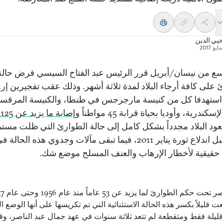
ي الدين
سع من نيسان/أبريل قرر الرئيس عبد الفتاح السيسي فرض حالة
 على كافة أرجاء البلاد لمدة ثلاثة أشهر. وذلك عقب تفجيرين إره
استهدفا كل من كنيسة مارجرجس في طنطا، والكنيسة المرقسي
سكندرية، وأوديا بحياة قرابة 45 مواطناً
وإصابة ما يزيد عن 125 آخرين
عود البلاد مجدداً بشكل كامل إلى حالة الطوارئ التي ظلت مست
لعقود قبل اندلاع ثورة يناير 2011، فيما تبقى مآلات وجدوي هذه الحالة 
حقيقية لأخطار الإرهاب والعنف المسلح موضع شك.
عت قليلاً بكسر هذه الحالة الاستثنائية التي تم تكريسها على أنها الوضع 
ليلة فقط ومتقطعة لم تتعد ثلاثة سنوات في عهد جمال عبد الناصر، وقر