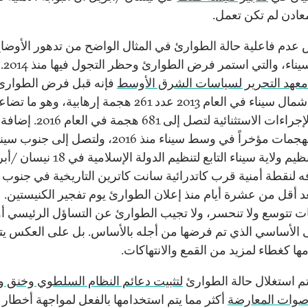
عادن لم تكن تعمل.
عدم فاعلية حالة الطوارئ في المثال الواضح من تدهور الأوضا
اء، والتي استمر فرض الطوارئ وحظر التجول فيها منذ 2014. ووفقاً
 معهد التحرير لسياسات الشرق الأوسط
فإنه قبل فرض الطوارئ
شهدت شمال سيناء في العام 2013 عدد 261 هجمة إرهابية، وهو
فرض الإجراءات الاستثنائية لتصل إلى 681 هجمة ف
توسع الهجمات مؤخراً في وسط سيناء منذ 2016، ولتصل إلى ج
يم ولاية سيناء التابع لتنظيم الدولة الإسلامية في 18 نيسان
/
أبر
ه لنقطة أمنية قرب كاتدرائية سانت كاترين التاريخية في جنوب س
د أقل من عشرة أيام منذ إعلان الطوارئ يوم تفجير الكنيستين.
ت تتوسع ولا تنحسر، ولا تجيب الطوارئ عن التساؤل الرئيسي أو
الأساسي الذي تم فرضها من أجله بالأساس. بل على العكس يت
ها كغطاء لمزيد من القمع والانتهاكات.
تم استغلال حالة الطوارئ
لتثبيت دعائم النظام السلطوي وخنق و
صوات المعارضة
أكثر مما يتم استخدامها بالفعل لمواجهة أخطار 