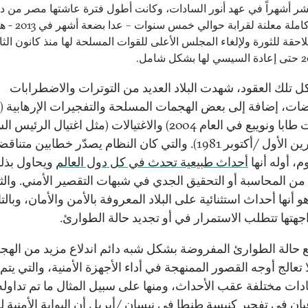
شر أشهراً في عهد أنور السادات، وكانت أطول فترة عاشتها مصر من د
املة معلنة لقرابة حوالي خمس سنوات –
عدا بضعة أشهر في 
للاحقة للثورة ولإلغاء المجلس الأعلى للقوات المسلحة لها منذ كانون الثا
ل تلك العقود، شهدت البلاد العديد من التوترات والاضطرابات
اضات، إضافة إلى بعض الهجمات المسلحة والتفجيرات الإرهابية (
تفجيرات طابا ونويبع في العام 2004) والاغتيالات (مثل اغتيال الر
ن الأول
/
أكتوبر 1981). والتي كان النظام يصدّر خطابين متنا
، أوله أنها
أحداث طبيعية تحدث في كل دول العالم
ويحاول بذل
 من المحاسبة أو التحقيق الجدي في شبهات التقصير الأمني. والث
 أنها أحداث استثنائية على البلاد المعروفة بالأمن والأمان، وبالت
جهتها تتطلب الاستمرار في أو تجديد حالة الطوارئ.
ع حالة الطوارئ المفروضة بشكل شبه دائم اندلاع مزيد من الهج
ا تعالج أوجه القصور الممنهجة في أداء الأجهزة الأمنية، والتي يتم 
ات مختلفة عقب الأحداث، ومنها على سبيل المثال ما تم تداول
يان في
تفجير كنيسة طنطا
في نيسان
/
أبريل أن البوابة الأمنية