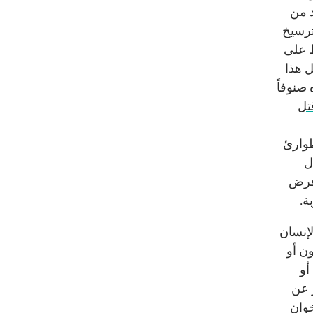
د من
ترسيخ
ظ على
ل هذا
صنوفاً
تل
طوارئ
ل
 فرض
ة.
إنسان
ون أو
أو
ر عن
خوان