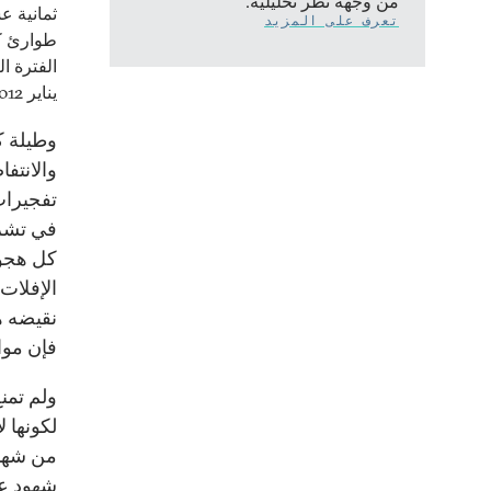
من وجهة نظر تحليلية.
ثمانية ع
تعرف على المزيد
طوارئ ك
الفترة ا
يناير 2012 حتى إعادة السيسي لها بشكل شامل.
وطيلة ك
والانتف
في تشري
كل هجوم
الإفلات
نقيضه هو
فإن موا
ولم تمن
لكونها ل
من شهاد
شهود ع