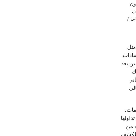
ون
2013 - هي
ني
/
مثل
ئيس السادات
قضين بعد
ك
اني
الي
مات،
تداولها
ه من
 للكشف