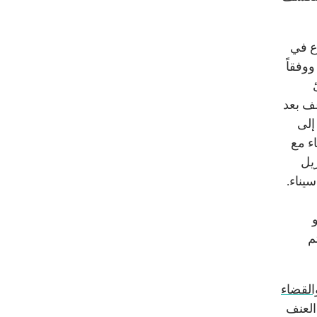
ع في
 ما تضاعف بعد
ي العام 2016. إضافة إلى
نوب سيناء مع
يل
يناء.
م
القضاء
العنف