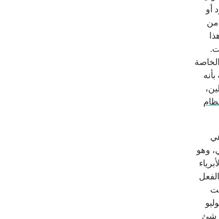
 أو
 من
ذا
ت.
الخاصة
بأنه
ين،
نظام
ي
، وهو
برياء
الفعل
نت
وليو
ي شئ