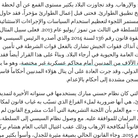
والإرهاب. وقد تجاوزت البلاد بكثير مستوى القمع عن أي لحظة 
خ تطبيق الطوارئ. فحتى قبل إعمال الطوارئ مؤخراً، فقد حاول 
تمر اللجوء لتعظيم استخدام السياسات والإجراءات الاستثنائية
لسلطة في الثالث من تموز
/
يوليو عام 2013. فعلى سبيل المث
للقرار بقوة قانون رقم 136 لسنة 2014 والذي أصدره الرئيس ال
ن آنذاك فقوات الجيش تشارك بالفعل قوات الشرطة في تأمين
العامة والحيوية في أرجاء البلاد. وبناءً على هذا القرار أيضاً فقد
الآلاف من المدنيين أمام محاكم عسكرية غير مختصة
، وهو ما 
الدولي، وقد جرت العادة على أن ينال هؤلاء المدنيين أحكاماً قاس
جن مشددة إلى أحكام بالإعدام.
لتي كان نظام حسني مبارك يستخدمها في سنواته الأخيرة لتمديد 
، هي أنها ضرورية لملء الفراغ الذي تسبّب به غياب قانون لمكا
 – مع العلم بأن اللجنة التشريعية التي أعدّت مشروع القانون لم
البرلمان للموافقة عليه. مع وصول نظام السيسي إلى السلطة، 
قانوناً لمكافحة الإرهاب وذلك عقب اغتيال النائب العام هشام بر
في العام 2015. وجاء القانون الحالي بصيغة مثيرة للجدل، وأسوأ بكثير م