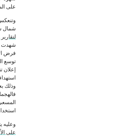
على الم
وتنعكس 
شمال سين
لتقارير
إعلان تنظ
استهداف
وذلك بع
فالهجما
المسعى 
استخدام
وعليه ي
على الأ