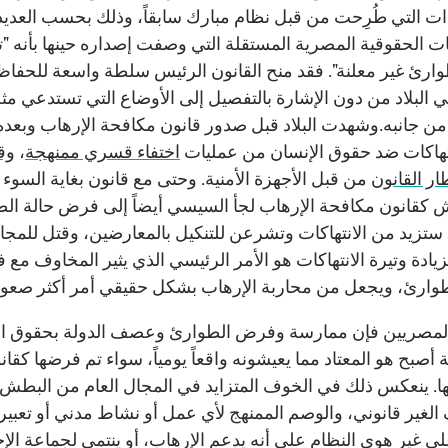
ت التي طُرِحت من قبل نظام مبارك سابقاً، وذلك بحسب العدي
ت الحقوقية المصرية المستقلة التي وصفت إصداره حينها بأنه "
وارئ غير معلنة". فقد منح القانون الرئيس سلطة واسعة للحفا
ي البلاد من دون الإشارة بالتفصيل إلى الأوضاع التي تستدعي مث
من جانبه.وشهدت البلاد قبل صدور قانون مكافحة الإرهاب وبعده 
تهاكات ضد حقوق الإنسان من عمليات
اختفاء قسري ممنهجة
،
وق
ار القانون
من قبل الأجهزة الأمنية. وحتى مع قانون بغاية السوء
 كقانون مكافحة الإرهاب لجأ السيسي أيضاً إلى فرض حالة ال
ستزيد من الانتهاكات وتشرعن للتنكيل بالمعارضين، وقتل للمجا
فزيادة وتيرة الانتهاكات هو الأمر الرئيسي الذي يثير المخاوف مع
طوارئ، ويجعل من محاربة الإرهاب بشكل حقيقي أمر أكثر صعوب
لمصريين فإن ممارسة وفرض الطوارئ وعصف الدولة بحقوق ال
 أصبح هو المعتاد مما يعيشونه واقعاً يومياً، سواء تم فرضها كقان
ئها. ينعكس ذلك في الخوف المتزايد في المجال العام من البطش 
 الغير قانوني، والوصم الممنهج لأي عمل أو نشاط مدني أو تعبي
لى غير هوى النظام على أنه يدعم الإرهاب، أو ينتمي لجماعة الإ