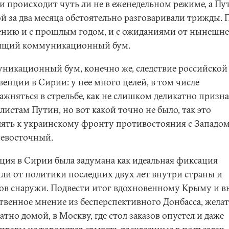
и происходит чуть ли не в еженедельном режиме, а Пу
й за два месяца обстоятельно разговаривали трижды. 
ению и с прошлым годом, и с ожиданиями от нынешне
ящий коммуникационный бум.
никационный бум, конечно же, следствие российской
енции в Сирии: у нее много целей, в том числе
ажняться в стрельбе, как не слишком деликатно призна
истам Путин, но вот какой точно не было, так это
лять к украинскому фронту противостояния с Западо
евосточный.
ция в Сирии была задумана как идеальная фиксация
ли от политики последних двух лет внутри страны и
ов снаружи. Подвести итог вдохновенному Крыму и в
твенное мнение из бесперспективного Донбасса, жела
атно домой, в Москву, где стол заказов опустел и даже