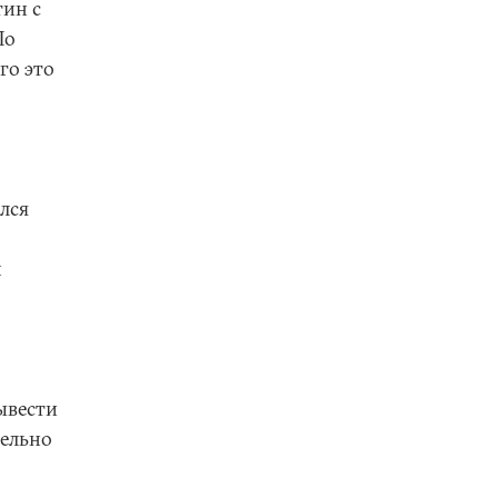
тин с
По
го это
лся
м
ывести
тельно