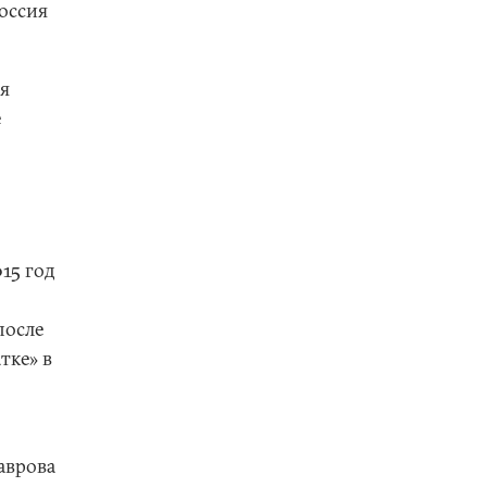
Россия
ая
е
15 год
после
тке» в
аврова