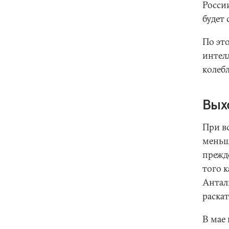
России
будет 
По это
интел
колеб
Вых
При вс
меньш
прежд
того к
Антал
раска
В мае