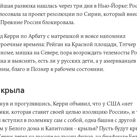
йшая развязка нашлась через три дня в Нью-Йорке: Ро
лосовала за проект резолюции по Сирии, который вне
Прежние Россия блокировала.
д Керри по Арбату с матрешкой и вовсе напомнил
троечные времена: Рейган на Красной площади, Тэтчер
ономе, мишка на Севере, пора возрождать телемосты Ро
а и выяснять, есть ли у русских дети, а у американцев
ны, благо и Познер в рабочем состоянии.
 крыла
нув и прогулявшись, Керри объявил, что у США «нет
ики, которая ставит своей целью изоляцию России», и
вступил в полемику сам с собой, одна башня с другой 
м у Белого дома и Капитолия – крылья? Пусть будут кр
Керри летел на высоте 30 тысяч футов, на брифинге Бе