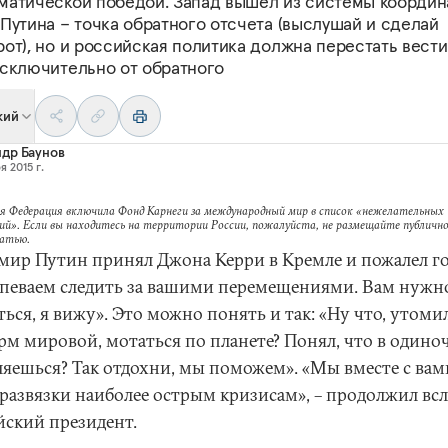
матической победой. Запад вышел из системы координа
Путина – точка обратного отсчета (выслушай и сделай
от), но и российская политика должна перестать вести
исключительно от обратного
кий
др Баунов
я 2015 г.
я Федерация включила Фонд Карнеги за международный мир в список «нежелательных
ий». Если вы находитесь на территории России, пожалуйста, не размещайте публично
татью.
мир Путин принял Джона Керри в Кремле и пожалел го
спеваем следить за вашими перемещениями. Вам нужн
ься, я вижу». Это можно понять и так: «Ну что, утомил
рм мировой, мотаться по планете? Понял, что в одино
ляешься? Так отдохни, мы поможем». «Мы вместе с вам
развязки наиболее острым кризисам», – продолжил вс
йский президент.