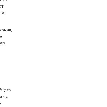
от
той
крыла,
е
мир
общего
ли с
к