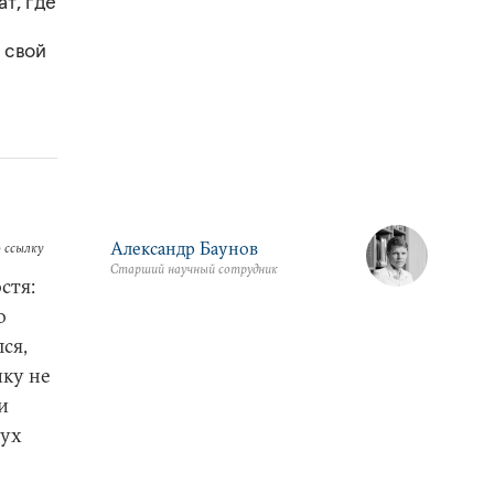
т, где
 свой
Александр Баунов
 ссылку
Старший научный сотрудник
стя:
о
ся,
чку не
и
лух