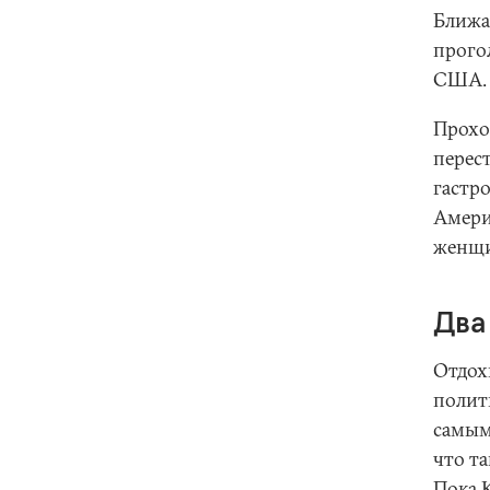
Ближа
прого
США. 
Прохо
перес
гастр
Америк
женщи
Два
Отдох
полит
самым 
что та
Пока 