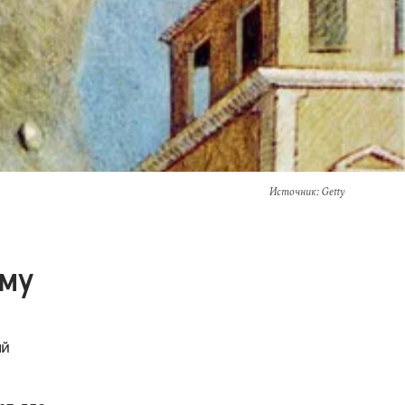
Источник
: Getty
ему
ый