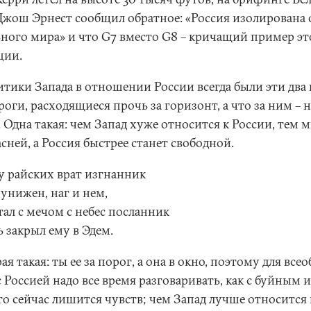
Джош Эрнест сообщил обратное: «Россия изолирована 
ьного мира» и что G7 вместо G8 – кричащий пример э
ции.
итики Запада в отношении России всегда были эти два 
роги, расходящиеся прочь за горизонт, а что за ним – н
 Одна такая: чем Запад хуже относится к России, тем 
сней, а Россия быстрее станет свободной.
 у райских врат изгнанник
унижен, наг и нем,
тал с мечом с небес посланник
 закрыл ему в Эдем.
ая такая: ты ее за порог, а она в окно, поэтому для все
с Россией надо все время разговаривать, как с буйным и
то сейчас лишится чувств; чем Запад лучше относится 