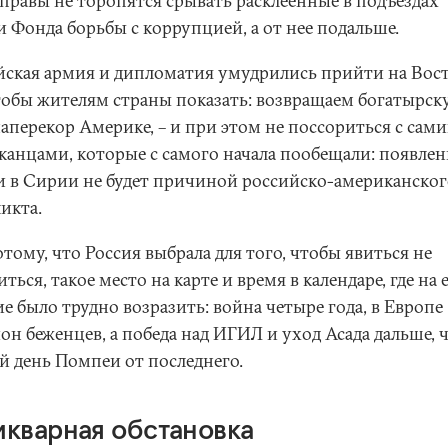
правы не торопятся срывать расклеенные в подъездах
 Фонда борьбы с коррупцией, а от нее подальше.
йская армия и дипломатия умудрились прийти на Вос
чтобы жителям страны показать: возвращаем богатырс
наперекор Америке, – и при этом не поссориться с сам
канцами, которые с самого начала пообещали: появлен
и в Сирии не будет причиной российско-американског
икта.
тому, что Россия выбрала для того, чтобы явиться не
ться, такое место на карте и время в календаре, где на 
е было трудно возразить: война четыре года, в Европе
он беженцев, а победа над ИГИЛ и уход Асада дальше, 
й день Помпеи от последнего.
икварная обстановка