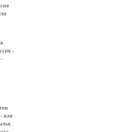
ссия
сли
 в
ссия –
 –
 тем
– или
ылья.
лого