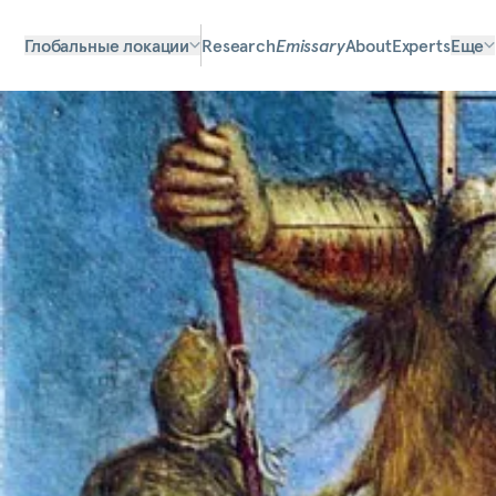
Глобальные локации
Research
Emissary
About
Experts
Еще