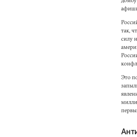
домоу
афиши
Росси
так, 
силу 
амери
Росси
конфл
Это по
запыли
явлени
милли
первы
Ант