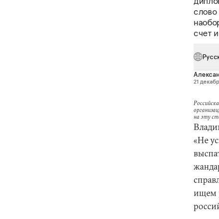
дипло
слово 
наобор
счет 
Русс
Алексан
21 декабр
Российска
организац
на эту с
Влади
«Не у
выспат
жанда
справ
ищем 
росси