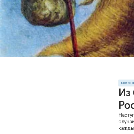
КОММЕ
Из
Ро
Наступ
случа
кажды