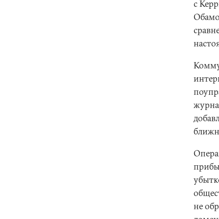
с Керр
Обамо
сравн
насто
Комму
интерв
поупр
журнал
добав
ближн
Опера
прибы
убытк
общес
не обр