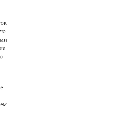
ток
кую
ими
ие
о
ее
чем