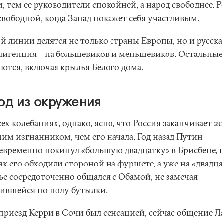
, тем ее руководители спокойней, а народ свободнее. 
свободной, когда Запад покажет себя участливым.
й линии делятся не только страны Европы, но и русск
лигенция – на большевиков и меньшевиков. Остальны
лются, включая крылья Белого дома.
од из окружения
ех колебаниях, однако, ясно, что Россия заканчивает 20
им изгнанником, чем его начала. Год назад Путин
евременно покинул «большую двадцатку» в Брисбене, 
ак его обходили стороной на фуршете, а уже на «двадца
ье сосредоточенно общался с Обамой, не замечая
тившейся по полу бутылки.
 приезд Керри в Сочи был сенсацией, сейчас общение Л