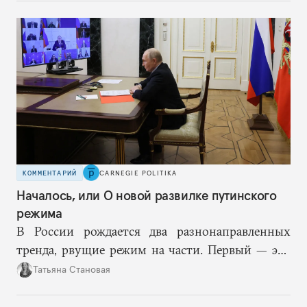
КОММЕНТАРИЙ
CARNEGIE POLITIKA
Началось, или О новой развилке путинского
режима
В России рождается два разнонаправленных
тренда, рвущие режим на части. Первый — это
путинская логика войны, где эскалация влечет за
Татьяна Становая
собой еще большую эскалацию, второй — запрос
на перемены, на реалистичную оценку