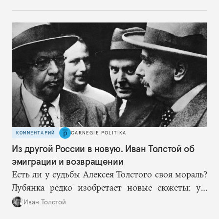
эти работают вдумчиво, давая «подопытным»
врагам время приспособиться к предыдущим
сериям ограничений и перекрывая вскрывшиеся
в процессе лазейки.
КОММЕНТАРИЙ
CARNEGIE POLITIKA
Из другой России в новую. Иван Толстой об
эмиграции и возвращении
Есть ли у судьбы Алексея Толстого своя мораль?
Лубянка редко изобретает новые сюжеты: уж
больно хорошо срабатывают старые.
Иван Толстой