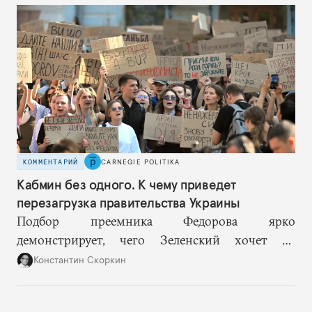
возможностей, на компетентность в принятии
решений и адекватное целеполагание.
КОММЕНТАРИЙ
CARNEGIE POLITIKA
Кабмин без одного. К чему приведет
перезагрузка правительства Украины
Подбор преемника Федорова ярко
демонстрирует, чего Зеленский хочет от
высшего военного руководства: продолжить
Константин Скоркин
удачную военную стратегию, но без
выращивания политического конкурента.