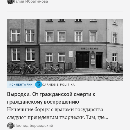
Москве за дополнительными объемами, то
Галия Ибрагимова
теперь такой страховки нет. Наоборот, сама
Россия стала причиной дефицита.
КОММЕНТАРИЙ
CARNEGIE POLITIKA
Выродки. От гражданской смерти к
гражданскому воскрешению
Нынешние борцы с врагами государства
следуют прецедентам творчески. Там, где
нацисты торопились в революционном угаре,
Леонид Бершидский