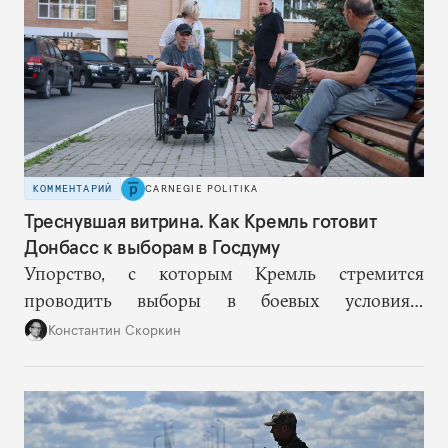
однозначно, триумфально победного для
Путина.
КОММЕНТАРИЙ
CARNEGIE POLITIKA
Треснувшая витрина. Как Кремль готовит
Донбасс к выборам в Госдуму
Упорство, с которым Кремль стремится
проводить выборы в боевых условиях,
основывается на избранной им стратегии
Константин Скоркин
нормализации войны. Но чем дальше, тем
больше этот подход превращается в стратегию
самообмана, когда пропагандистская картинка
все сильнее отстает от реальности.