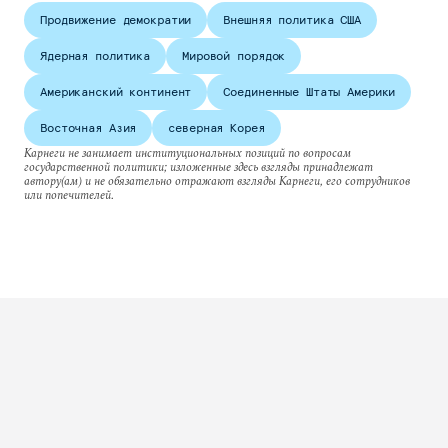
Продвижение демократии
Внешняя политика США
Ядерная политика
Мировой порядок
Американский континент
Соединенные Штаты Америки
Восточная Азия
северная Корея
Карнеги не занимает институциональных позиций по вопросам
государственной политики; изложенные здесь взгляды принадлежат
автору(ам) и не обязательно отражают взгляды Карнеги, его сотрудников
или попечителей.