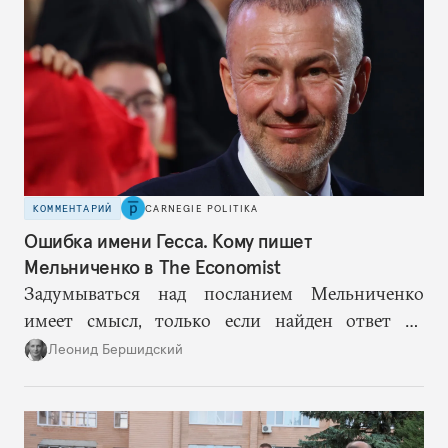
КОММЕНТАРИЙ
CARNEGIE POLITIKA
Ошибка имени Гесса. Кому пишет
Мельниченко в The Economist
Задумываться над посланием Мельниченко
имеет смысл, только если найден ответ на
главный вопрос — о том, как при любом
Леонид Бершидский
«договорном» варианте Европа могла бы
обезопасить себя от российского ресентимента,
неизбежного во всех сценариях, кроме