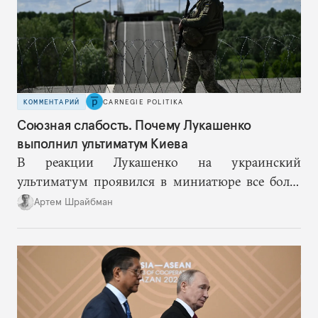
КОММЕНТАРИЙ
CARNEGIE POLITIKA
Союзная слабость. Почему Лукашенко
выполнил ультиматум Киева
В реакции Лукашенко на украинский
ультиматум проявился в миниатюре все более
вероятный сценарий будущего, где Минск все
Артем Шрайбман
активнее балансирует между разными центрами
силы, чтобы снизить риски для себя, раз
надежность России как гаранта слабеет.