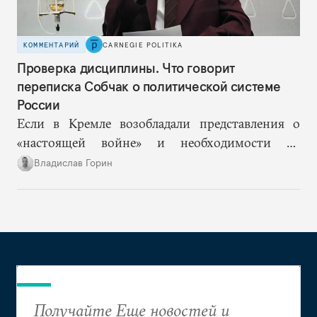
КОММЕНТАРИЙ
CARNEGIE POLITIKA
Проверка дисциплины. Что говорит
переписка Собчак о политической системе
России
Если в Кремле возобладали представления о
«настоящей войне» и необходимости не
допустить «раскола в обществе», то Ксения
Владислав Горин
Собчак оказывается в рискованном положении
человека, на котором власть покажет правящему
слою и обществу новые границы допустимого.
Получайте Еще новостей и