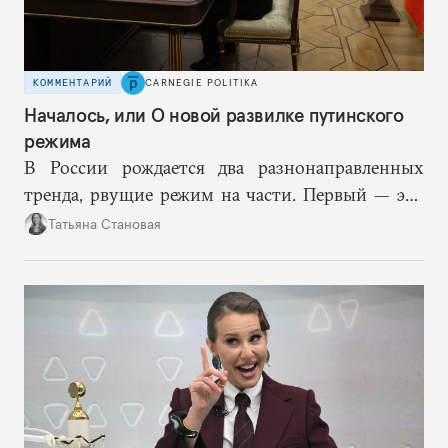
КОММЕНТАРИЙ
CARNEGIE POLITIKA
Началось, или О новой развилке путинского
режима
В России рождается два разнонаправленных
тренда, рвущие режим на части. Первый — это
путинская логика войны, где эскалация влечет за
Татьяна Становая
собой еще большую эскалацию, второй — запрос
на перемены, на реалистичную оценку
возможностей, на компетентность в принятии
решений и адекватное целеполагание.