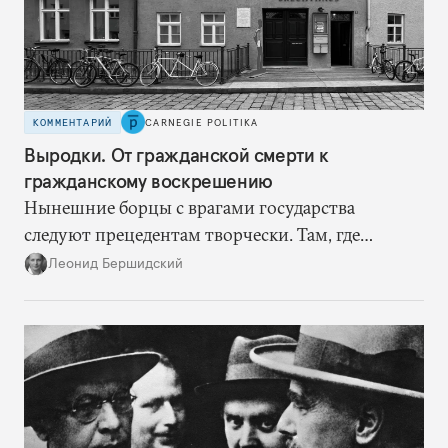
КОММЕНТАРИЙ
CARNEGIE POLITIKA
Выродки. От гражданской смерти к
гражданскому воскрешению
Нынешние борцы с врагами государства
следуют прецедентам творчески. Там, где
нацисты торопились в революционном угаре,
Леонид Бершидский
эти работают вдумчиво, давая «подопытным»
врагам время приспособиться к предыдущим
сериям ограничений и перекрывая вскрывшиеся
в процессе лазейки.