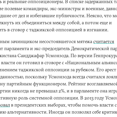
ть и реальные оппозиционеры. В списке задержанных т
е полевые командиры, экс-министры и военные, давн
дшие от дел и избегавшие публичности. Неясно, что м
лкнуть их объединиться между собой, а потом еще и
ить в сговор с таджикской оппозицией в изгнании.
ным зачинщиком несостоявшегося мятежа
считается
ат парламента и экс-председатель Демократической па
кистана Саидджафар Усмонзода. По версии Генпрокур
т власти он готовил в сговоре с «Национальным альян
инением таджикской оппозиции за рубежом. Его арест 
данностью, поскольку Усмонзода всегда считался лоя
ну партийным функционером. Рейтинг возглавляемо
ртии никогда не превышал 2%, и в парламенте она игр
ативную роль системной оппозиции. В 2013 году Усмо
вовал
в президентских выборах, чтобы помочь власти с
ию альтернативности. Иногда он позволял себе крити