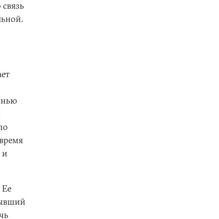
 связь
льной.
ает
знью
и
по
 время
 и
 Ее
бывший
чь