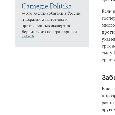
Carnegie Politika
Если 
— это анализ событий в России
госпер
и Евразии от штатных и
много
приглашенных экспертов
Берлинского центра Карнеги
проти
ЧИТАТЬ
указыв
трех 
сыну 
транзи
Заб
В деле
подоз
разны
друго