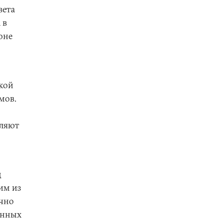
вета
 в
оне
кой
мов.
вляют
д
им из
ично
анных