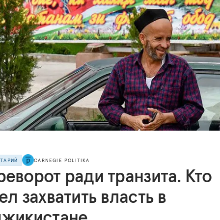
НТАРИЙ
CARNEGIE POLITIKA
еворот ради транзита. Кто
ел захватить власть в
джикистане