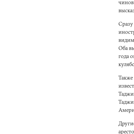
чиновн
выска
Сразу
иност
видим
Оба в
года о
куляб
Также
извес
Таджик
Таджи
Амери
Други
арест