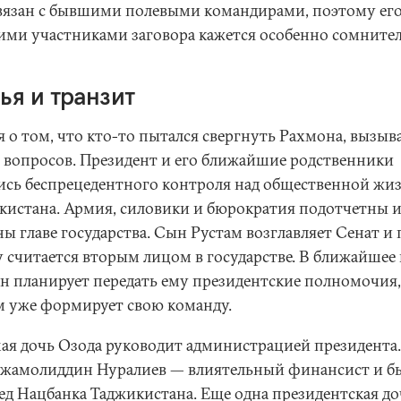
связан с бывшими полевыми командирами, поэтому его
гими участниками заговора кажется особенно сомните
ья и транзит
 о том, что кто-то пытался свергнуть Рахмона, вызыв
 вопросов. Президент и его ближайшие родственники
ись беспрецедентного контроля над общественной жи
кистана. Армия, силовики и бюрократия подотчетны 
ы главе государства. Сын Рустам возглавляет Сенат и 
у считается вторым лицом в государстве. В ближайшее
н планирует передать ему президентские полномочия,
м уже формирует свою команду.
ая дочь Озода руководит администрацией президента.
жамолиддин Нуралиев — влиятельный финансист и 
ед Нацбанка Таджикистана. Еще одна президентская до