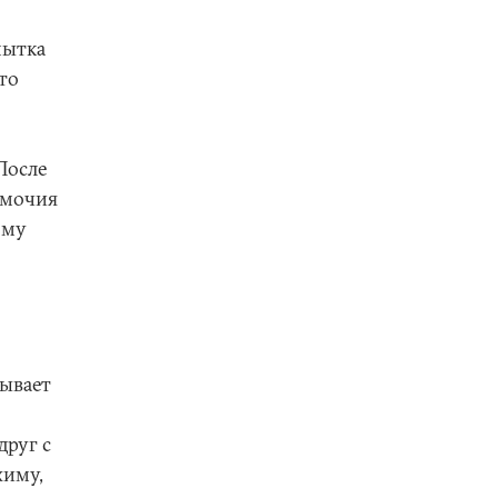
пытка
что
После
омочия
ому
зывает
друг с
жиму,