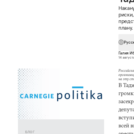
Накан
риски,
предст
плану.
Русс
Галия И
14 август
Российска
организац
на эту с
В Тад
громк
засекр
депут
вступ
всей 
БЛОГ
арест