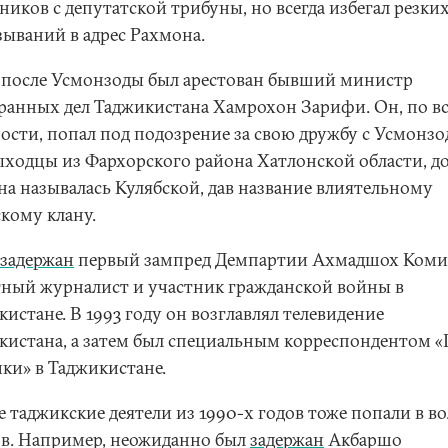
иков с депутатской трибуны, но всегда избегал резки
зываний в адрес Рахмона.
 после Усмонзоды был арестован бывший министр
ранных дел Таджикистана Хамрохон Зарифи. Он, по в
ости, попал под подозрение за свою дружбу с Усмонзо
ыходцы из Фархорского района Хатлонской области, до
на называлась Кулябской, дав название влиятельному
скому клану.
задержан
первый зампред Демпартии Ахмадшох Коми
тный журналист и участник гражданской войны в
истане. В 1993 году он возглавлял телевидение
кистана, а затем был специальным корреспондентом «
ки» в Таджикистане.
е таджикские деятели из 1990-х годов тоже попали в в
ов. Например, неожиданно был
задержан
Акбаршо