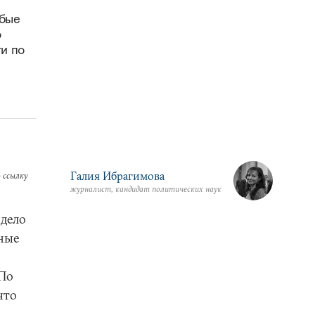
юбые
о
ти по
Галия Ибрагимова
 ссылку
журналист, кандидат политических наук
 дело
дные
 По
что