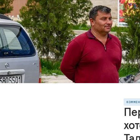
КОММЕ
Пер
хот
Та