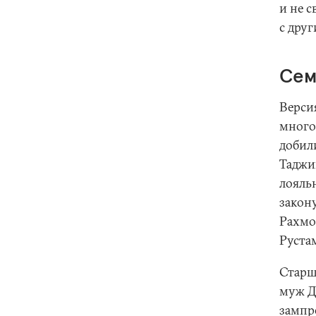
и не 
с дру
Сем
Версия
много
добил
Таджи
лояльн
закон
Рахмо
Руста
Старш
муж Д
зампр