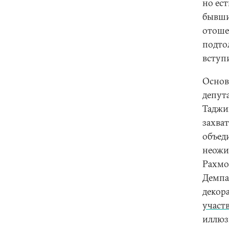
но ес
бывши
отоше
подто
вступ
Основ
депут
Таджи
захва
объед
неожи
Рахмо
Демпа
декор
участ
иллюз