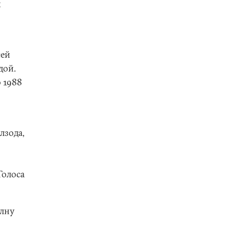
х
сей
дой.
 1988
лзода,
Голоса
олну