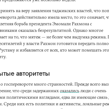
принять на веру заявления таджикских властей, что по
еворота действительно имела место, то это означает, 
летняя борьба президента Эмомали Рахмона с
вниками оказалась безрезультатной. Однако многое
ает на то, что мятеж — не более чем выдумка режима. 
десятилетий у власти Рахмон готовится передать полн
Рустаму и избавляется от всех, кто может помешать эт
ту.
ытые авторитеты
 о госперевороте много странностей. Прежде всего вы
рение, что среди задержанных
оказались
люди с очень
ми политическими взглядами, едва ли имеющие связь 
м. Среди них есть политики и активисты, лояльные ре