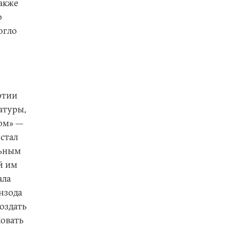
акже
о
огло
ртии
атуры,
сом» —
стал
льным
й им
ала
нзода
оздать
ковать