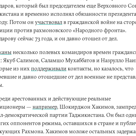
даров, который был председателем еще Верховного Со
кистана и временно исполнял обязанности президента
году. Потом он
участвовал
в гражданской войне на стор
иции против рахмоновского «Народного фронта».
арову сейчас 73 года, и он давно отошел от дел.
жаны
несколько полевых командиров времен гражданс
: Якуб Салимов, Саламшо Мухаббатов и Назрулло Наи
орые из них
поддерживали
контакты, но казалось, что
ревшие и давно отошедшие от дел военные не предста
ы.
среди арестованных и действующие реальные
зиционеры —
например
, Шокирджон Хакимов, зампре
л-демократической партии Таджикистана. Он был одн
гих оппонентов режима, оставшихся в стране и публ
кующих Рахмона. Хакимов моложе остальных задерж