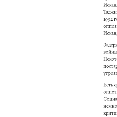
Искан
Таджи
1992 
оппоз
Исканд
Задер
войны
Некот
поста
угроз
Есть 
оппо
Социа
немно
крити