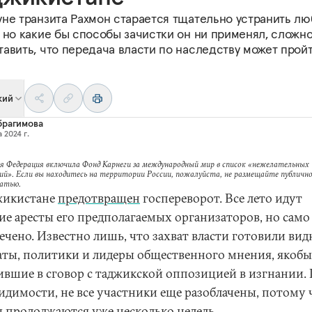
уне транзита Рахмон старается тщательно устранить л
 но какие бы способы зачистки он ни применял, сложн
авить, что передача власти по наследству может прой
кий
брагимова
а 2024 г.
я Федерация включила Фонд Карнеги за международный мир в список «нежелательных
ий». Если вы находитесь на территории России, пожалуйста, не размещайте публично
татью.
жикистане
предотвращен
госпереворот. Все лето идут
ие аресты его предполагаемых организаторов, но само
ечено. Известно лишь, что захват власти готовили ви
аты, политики и лидеры общественного мнения, якобы
ившие в сговор с таджикской оппозицией в изгнании.
видимости, не все участники еще разоблачены, потому 
ы продолжаются уже несколько недель.