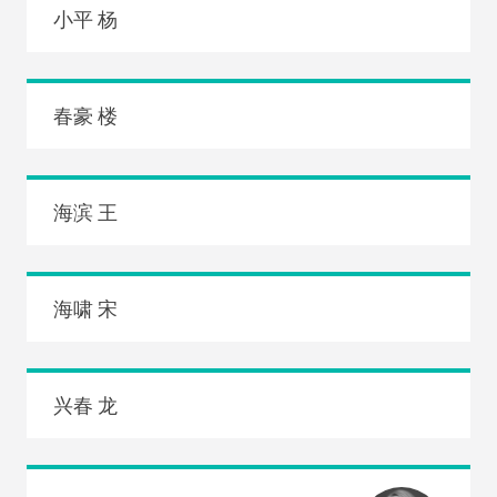
小平 杨
春豪 楼
海滨 王
海啸 宋
兴春 龙