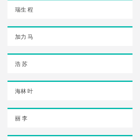
瑞生 程
加力 马
浩 苏
海林 叶
丽 李