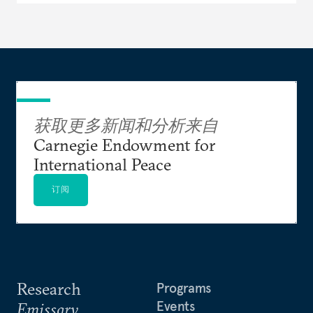
获取更多新闻和分析来自
Carnegie Endowment for
International Peace
订阅
Research
Programs
Events
Emissary