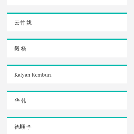
云竹 姚
毅 杨
Kalyan Kemburi
华 韩
德顺 李