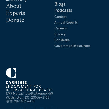
Blogs
About
Podcasts
Experts
Contact
Donate
Annual Reports
Careers
Privacy
For Media
Government Resources
1779 Massachusetts Avenue NW
Washington, DC, 20036-2103
电话: 202 483 7600